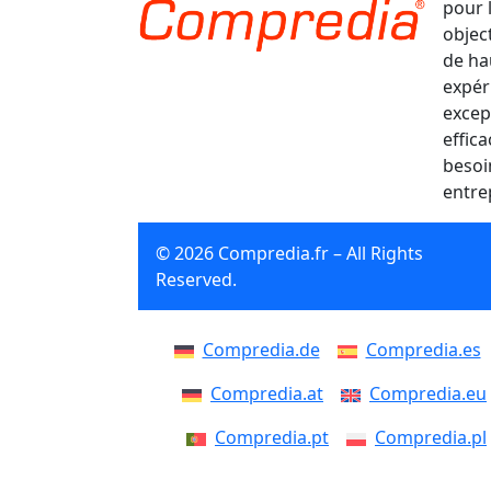
pour 
object
de ha
expér
excep
effic
besoi
entre
© 2026 Compredia.fr – All Rights
Reserved.
Compredia.de
Compredia.es
Compredia.at
Compredia.eu
Compredia.pt
Compredia.pl