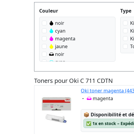
Produktfilter
Couleur
Type
noir
K
cyan
K
magenta
K
jaune
T
noir
cyan
magenta
jaune
Toners pour Oki C 711 CDTN
Oki toner magenta (44
Eigenschaft:
magenta
Lagerstatus:
📦
Disponibilité et dé
✅
1x en stock – Expéd