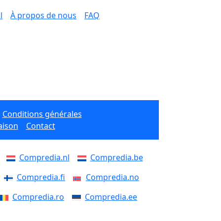
l
À propos de nous
FAQ
Conditions générales
aison
Contact
Compredia.nl
Compredia.be
Compredia.fi
Compredia.no
Compredia.ro
Compredia.ee