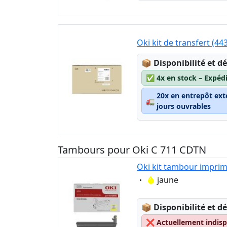
Oki kit de transfert (4
Lagerstatus:
📦
Disponibilité et dé
✅
4x en stock – Expéd
20x en entrepôt ext
🚛
jours ouvrables
Tambours pour Oki C 711 CDTN
Oki kit tambour imprim
Eigenschaft:
jaune
Lagerstatus:
📦
Disponibilité et dé
❌
Actuellement indispo