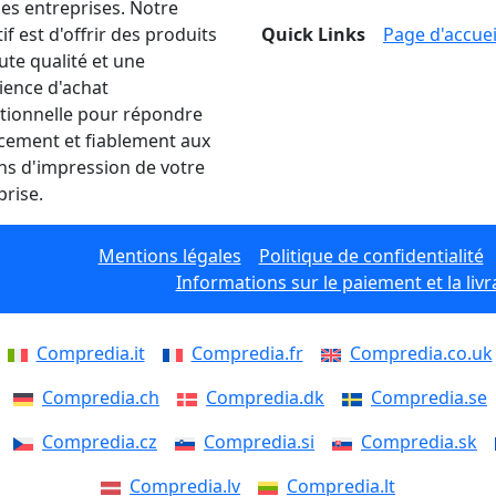
les entreprises. Notre
if est d'offrir des produits
Quick Links
Page d'accuei
ute qualité et une
ience d'achat
tionnelle pour répondre
acement et fiablement aux
ns d'impression de votre
prise.
Mentions légales
Politique de confidentialité
Informations sur le paiement et la livr
Compredia.it
Compredia.fr
Compredia.co.uk
Compredia.ch
Compredia.dk
Compredia.se
Compredia.cz
Compredia.si
Compredia.sk
Compredia.lv
Compredia.lt