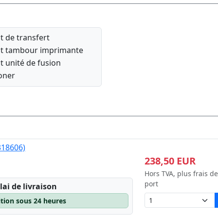
it de transfert
it tambour imprimante
it unité de fusion
oner
318606)
238,50 EUR
Hors TVA, plus frais de
port
lai de livraison
ition sous 24 heures