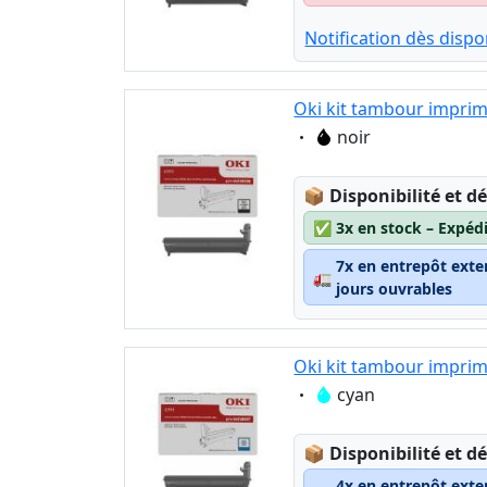
Notification dès dispon
Oki kit tambour imprim
Eigenschaft:
noir
Lagerstatus:
📦
Disponibilité et dé
✅
3x en stock – Expéd
7x en entrepôt exte
🚛
jours ouvrables
Oki kit tambour imprim
Eigenschaft:
cyan
Lagerstatus:
📦
Disponibilité et dé
4x en entrepôt exte