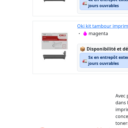
🚛
jours ouvrables
Oki kit tambour impri
Eigenschaft:
magenta
Lagerstatus:
📦
Disponibilité et dé
5x en entrepôt exte
🚛
jours ouvrables
Avec 
dans 
impri
conce
toner