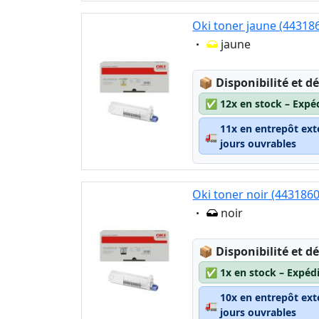
Oki toner jaune (44318
Eigenschaft:
jaune
Lagerstatus:
📦
Disponibilité et dé
✅
12x en stock – Expé
11x en entrepôt ext
🚛
jours ouvrables
Oki toner noir (443186
Eigenschaft:
noir
Lagerstatus:
📦
Disponibilité et dé
✅
1x en stock – Expéd
10x en entrepôt ext
🚛
jours ouvrables