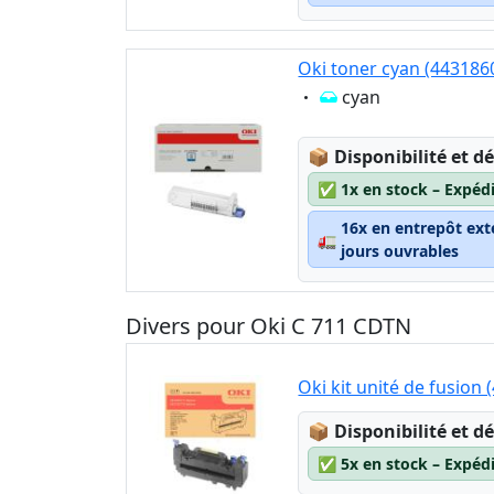
Oki toner cyan (443186
Eigenschaft:
cyan
Lagerstatus:
📦
Disponibilité et dé
✅
1x en stock – Expéd
16x en entrepôt ext
🚛
jours ouvrables
Divers pour Oki C 711 CDTN
Oki kit unité de fusion
Lagerstatus:
📦
Disponibilité et dé
✅
5x en stock – Expéd