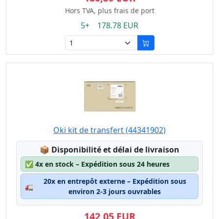
Hors TVA, plus frais de port
5+ 178.78 EUR
Oki kit de transfert (44341902)
Lagerstatus:
📦
Disponibilité et délai de livraison
✅
4x en stock – Expédition sous 24 heures
20x en entrepôt externe – Expédition sous
🚛
environ 2-3 jours ouvrables
142,05 EUR