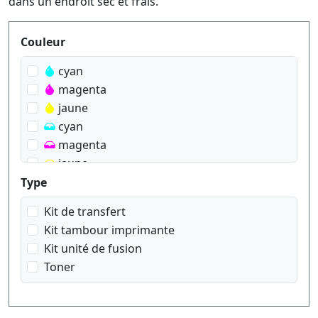
dans un endroit sec et frais.
Produktfilter
Couleur
cyan
magenta
jaune
cyan
magenta
jaune
Type
Kit de transfert
Kit tambour imprimante
Kit unité de fusion
Toner