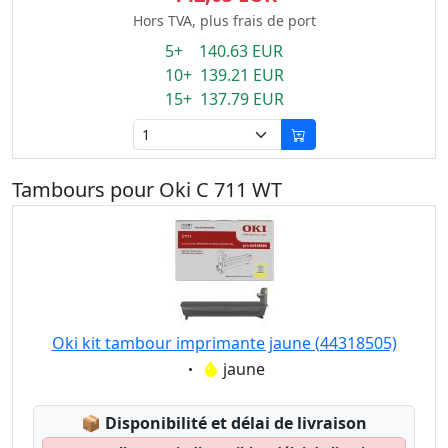
Hors TVA, plus frais de port
5+ 140.63 EUR
10+ 139.21 EUR
15+ 137.79 EUR
Tambours pour Oki C 711 WT
Oki kit tambour imprimante jaune (44318505)
Eigenschaft:
jaune
Lagerstatus:
📦
Disponibilité et délai de livraison