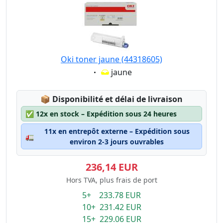
Oki toner jaune (44318605)
Eigenschaft:
jaune
Lagerstatus:
📦
Disponibilité et délai de livraison
✅
12x en stock – Expédition sous 24 heures
11x en entrepôt externe – Expédition sous
🚛
environ 2-3 jours ouvrables
236,14 EUR
Hors TVA, plus frais de port
5+ 233.78 EUR
10+ 231.42 EUR
15+ 229.06 EUR