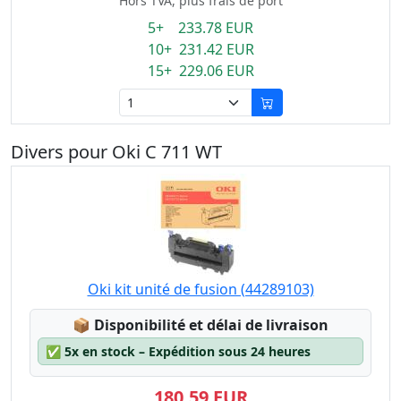
Hors TVA, plus frais de port
5+ 233.78 EUR
10+ 231.42 EUR
15+ 229.06 EUR
Divers pour Oki C 711 WT
Oki kit unité de fusion (44289103)
Lagerstatus:
📦
Disponibilité et délai de livraison
✅
5x en stock – Expédition sous 24 heures
180,59 EUR