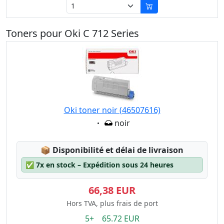
Toners pour Oki C 712 Series
Oki toner noir (46507616)
Eigenschaft:
noir
Lagerstatus:
📦
Disponibilité et délai de livraison
✅
7x en stock – Expédition sous 24 heures
66,38 EUR
Hors TVA, plus frais de port
5+ 65.72 EUR