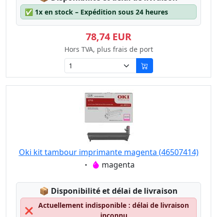
✅
1x en stock – Expédition sous 24 heures
78,74 EUR
Hors TVA, plus frais de port
Oki kit tambour imprimante magenta (46507414)
Eigenschaft:
magenta
Lagerstatus:
📦
Disponibilité et délai de livraison
Actuellement indisponible : délai de livraison
❌
inconnu