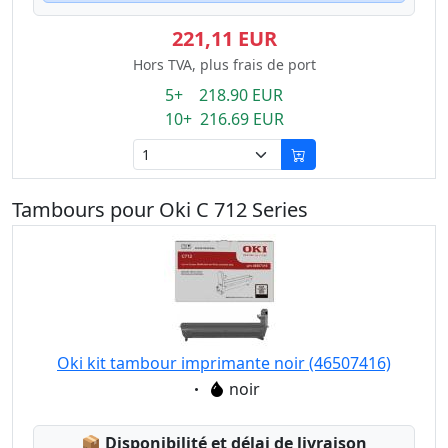
221,11 EUR
Hors TVA, plus frais de port
5+ 218.90 EUR
10+ 216.69 EUR
Tambours pour Oki C 712 Series
Oki kit tambour imprimante noir (46507416)
Eigenschaft:
noir
Lagerstatus:
📦
Disponibilité et délai de livraison