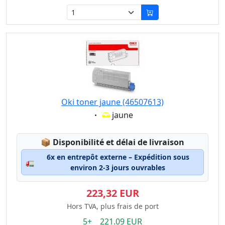
Oki toner jaune (46507613)
Eigenschaft:
jaune
Lagerstatus:
📦
Disponibilité et délai de livraison
6x en entrepôt externe – Expédition sous
🚛
environ 2-3 jours ouvrables
223,32 EUR
Hors TVA, plus frais de port
5+ 221.09 EUR