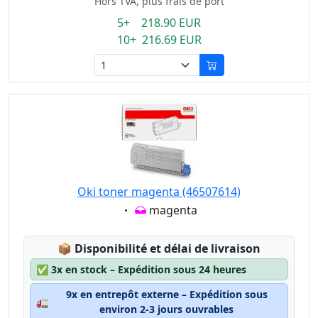
Hors TVA, plus frais de port
5+ 218.90 EUR
10+ 216.69 EUR
Oki toner magenta (46507614)
Eigenschaft:
magenta
Lagerstatus:
📦
Disponibilité et délai de livraison
✅
3x en stock – Expédition sous 24 heures
9x en entrepôt externe – Expédition sous
🚛
environ 2-3 jours ouvrables