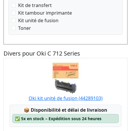
jaune
Kit de transfert
Kit tambour imprimante
Kit unité de fusion
Toner
Divers pour Oki C 712 Series
Oki kit unité de fusion (44289103)
Lagerstatus:
📦
Disponibilité et délai de livraison
✅
5x en stock – Expédition sous 24 heures