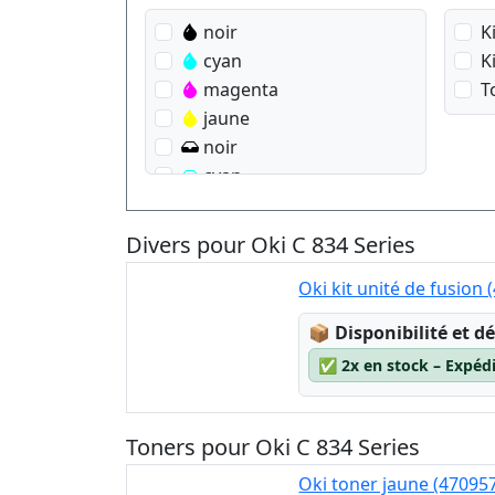
noir
K
cyan
K
magenta
T
jaune
noir
cyan
magenta
jaune
Divers pour Oki C 834 Series
Oki kit unité de fusion
Lagerstatus:
📦
Disponibilité et dé
✅
2x en stock – Expéd
Toners pour Oki C 834 Series
Oki toner jaune (47095