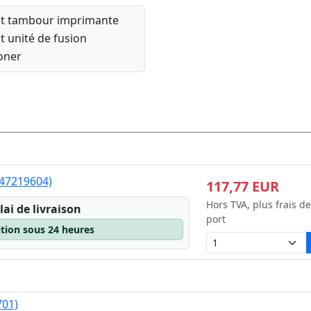
it tambour imprimante
it unité de fusion
oner
 (47219604)
117,77 EUR
Hors TVA, plus frais de
lai de livraison
port
ition sous 24 heures
701)