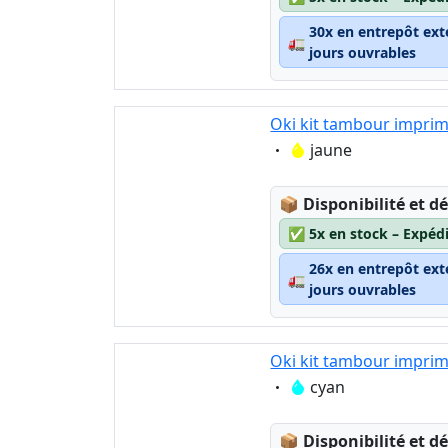
30x en entrepôt ext
🚛
jours ouvrables
Oki kit tambour imprim
Eigenschaft:
jaune
Lagerstatus:
📦
Disponibilité et dé
✅
5x en stock – Expéd
26x en entrepôt ext
🚛
jours ouvrables
Oki kit tambour imprim
Eigenschaft:
cyan
Lagerstatus:
📦
Disponibilité et dé