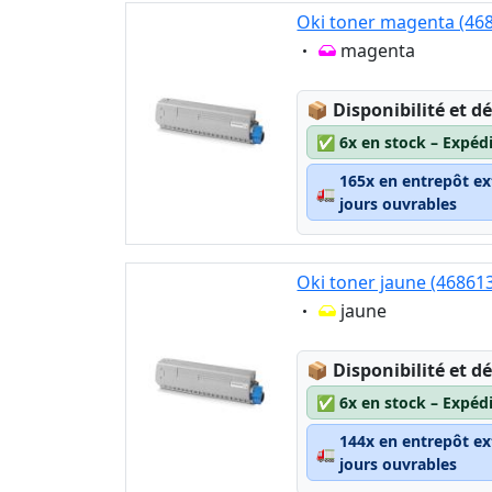
Oki toner magenta (46
Eigenschaft:
magenta
Lagerstatus:
📦
Disponibilité et dé
✅
6x en stock – Expéd
165x en entrepôt ex
🚛
jours ouvrables
Oki toner jaune (46861
Eigenschaft:
jaune
Lagerstatus:
📦
Disponibilité et dé
✅
6x en stock – Expéd
144x en entrepôt ex
🚛
jours ouvrables