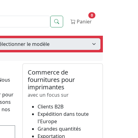
0
Recherche
Panier
Commerce de
fournitures pour
 Nous
imprimantes
r pour
avec un focus sur
ssons
Clients B2B
c nos
Expédition dans toute
l'Europe
Grandes quantités
Exportation