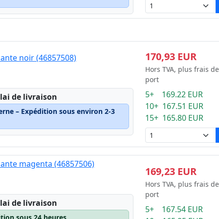
170,93 EUR
ante noir (46857508)
Hors TVA, plus frais de
port
5+ 169.22 EUR
lai de livraison
10+ 167.51 EUR
erne – Expédition sous environ 2-3
15+ 165.80 EUR
mante magenta (46857506)
169,23 EUR
Hors TVA, plus frais de
port
lai de livraison
5+ 167.54 EUR
ition sous 24 heures