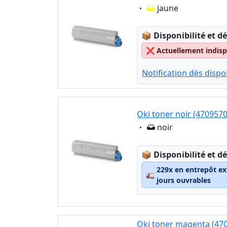
Eigenschaft:
jaune
Lagerstatus:
📦
Disponibilité et dé
❌
Actuellement indispo
Notification dès dispon
Oki toner noir (470957
Eigenschaft:
noir
Lagerstatus:
📦
Disponibilité et dé
229x en entrepôt ex
🚛
jours ouvrables
Oki toner magenta (47