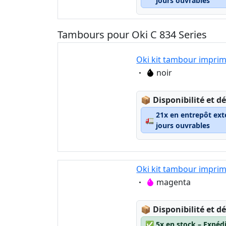
jours ouvrables
Tambours pour Oki C 834 Series
Oki kit tambour imprim
Eigenschaft:
noir
Lagerstatus:
📦
Disponibilité et dé
21x en entrepôt ext
🚛
jours ouvrables
Oki kit tambour impri
Eigenschaft:
magenta
Lagerstatus:
📦
Disponibilité et dé
✅
5x en stock – Expéd