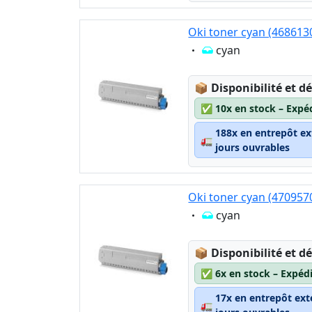
Oki toner cyan (468613
Eigenschaft:
cyan
Lagerstatus:
📦
Disponibilité et dé
✅
10x en stock – Expé
188x en entrepôt ex
🚛
jours ouvrables
Oki toner cyan (470957
Eigenschaft:
cyan
Lagerstatus:
📦
Disponibilité et dé
✅
6x en stock – Expéd
17x en entrepôt ext
🚛