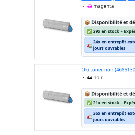
Eigenschaft:
magenta
Lagerstatus:
📦
Disponibilité et dé
✅
39x en stock – Expé
24x en entrepôt ext
🚛
jours ouvrables
Oki toner noir (468613
Eigenschaft:
noir
Lagerstatus:
📦
Disponibilité et dé
✅
21x en stock – Expé
36x en entrepôt ext
🚛
jours ouvrables