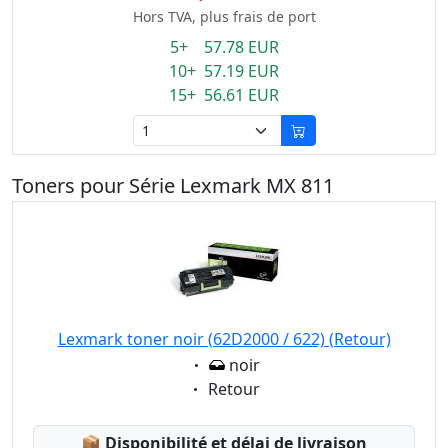
Hors TVA, plus frais de port
5+ 57.78 EUR
10+ 57.19 EUR
15+ 56.61 EUR
Toners pour Série Lexmark MX 811
Lexmark toner noir (62D2000 / 622) (Retour)
Eigenschaft:
noir
Eigenschaft:
Retour
Lagerstatus:
📦
Disponibilité et délai de livraison