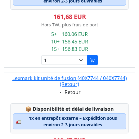
environ 2-3 jours ouvrables
161,68 EUR
Hors TVA, plus frais de port
5+ 160.06 EUR
10+ 158.45 EUR
15+ 156.83 EUR
Lexmark kit unité de fusion (40X7744 / 040X7744)
(Retour)
Eigenschaft:
Retour
Lagerstatus:
📦
Disponibilité et délai de livraison
1x en entrepôt externe – Expédition sous
🚛
environ 2-3 jours ouvrables