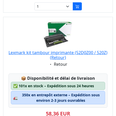
Lexmark kit tambour imprimante (52D0Z00 / 520Z)
(Retour)
Eigenschaft:
Retour
Lagerstatus:
📦
Disponibilité et délai de livraison
✅
101x en stock – Expédition sous 24 heures
350x en entrepôt externe – Expédition sous
🚛
environ 2-3 jours ouvrables
58,36 EUR