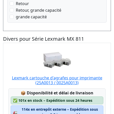
Retour
Retour, grande capacité
grande capacité
Divers pour Série Lexmark MX 811
Lexmark cartouche d'agrafes pour imprimante
(25A0013 / 0025A0013)
Lagerstatus:
📦
Disponibilité et délai de livraison
✅
101x en stock – Expédition sous 24 heures
114x en entrepôt externe – Expédition sous
🚛