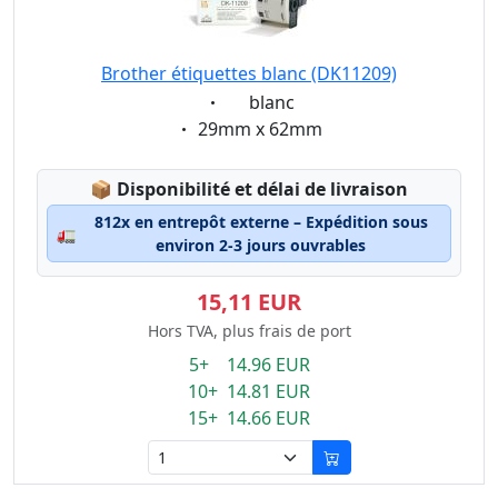
Brother étiquettes blanc (DK11209)
Eigenschaft:
blanc
Eigenschaft:
29mm x 62mm
Lagerstatus:
📦
Disponibilité et délai de livraison
812x en entrepôt externe – Expédition sous
🚛
environ 2-3 jours ouvrables
15,11 EUR
Hors TVA, plus frais de port
5+ 14.96 EUR
10+ 14.81 EUR
15+ 14.66 EUR