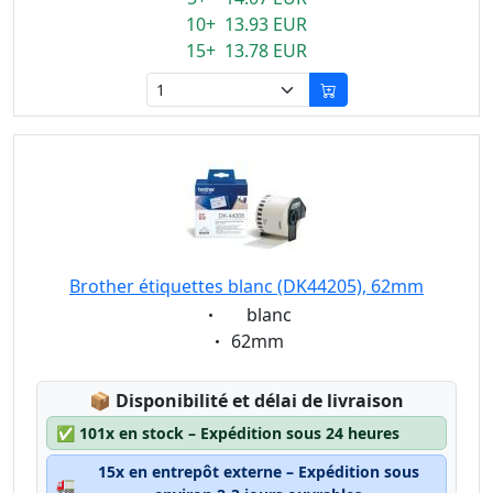
10+ 13.93 EUR
15+ 13.78 EUR
Brother étiquettes blanc (DK44205), 62mm
Eigenschaft:
blanc
Eigenschaft:
62mm
Lagerstatus:
📦
Disponibilité et délai de livraison
✅
101x en stock – Expédition sous 24 heures
15x en entrepôt externe – Expédition sous
🚛