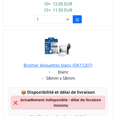
10+ 12.05 EUR
15+ 11.93 EUR
Brother étiquettes blanc (DK11207)
Eigenschaft:
blanc
Eigenschaft:
58mm x 58mm
Lagerstatus:
📦
Disponibilité et délai de livraison
Actuellement indisponible : délai de livraison
❌
inconnu