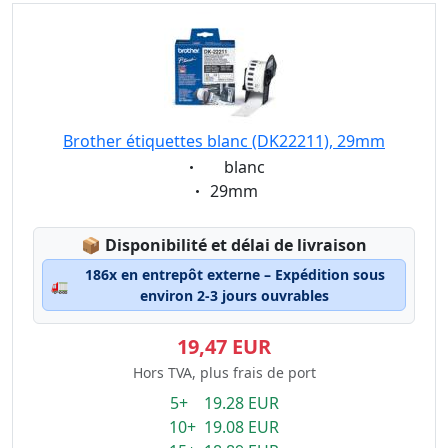
Brother étiquettes blanc (DK22211), 29mm
Eigenschaft:
blanc
Eigenschaft:
29mm
Lagerstatus:
📦
Disponibilité et délai de livraison
186x en entrepôt externe – Expédition sous
🚛
environ 2-3 jours ouvrables
19,47 EUR
Hors TVA, plus frais de port
5+ 19.28 EUR
10+ 19.08 EUR