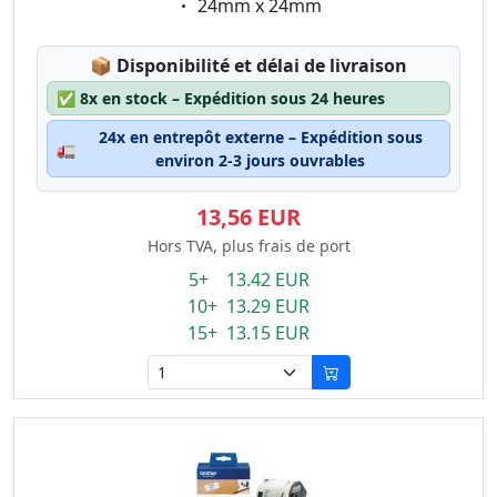
Eigenschaft:
24mm x 24mm
Lagerstatus:
📦
Disponibilité et délai de livraison
✅
8x en stock – Expédition sous 24 heures
24x en entrepôt externe – Expédition sous
🚛
environ 2-3 jours ouvrables
13,56 EUR
Hors TVA, plus frais de port
5+ 13.42 EUR
10+ 13.29 EUR
15+ 13.15 EUR