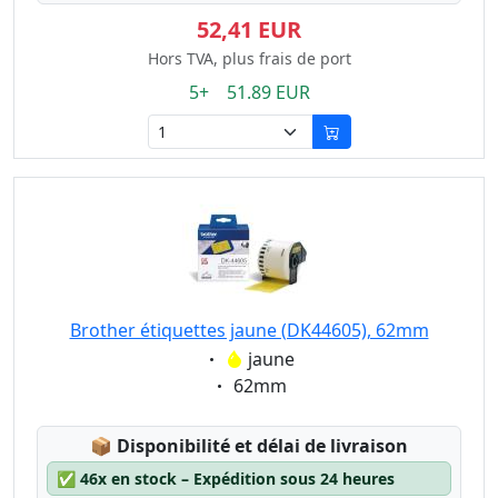
52,41 EUR
Hors TVA, plus frais de port
5+ 51.89 EUR
Brother étiquettes jaune (DK44605), 62mm
Eigenschaft:
jaune
Eigenschaft:
62mm
Lagerstatus:
📦
Disponibilité et délai de livraison
✅
46x en stock – Expédition sous 24 heures