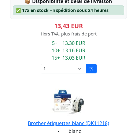
Lagerstatus:
📦
Disponibilité et délai de livraison
✅
17x en stock – Expédition sous 24 heures
13,43 EUR
Hors TVA, plus frais de port
5+ 13.30 EUR
10+ 13.16 EUR
15+ 13.03 EUR
Brother étiquettes blanc (DK11218)
Eigenschaft:
blanc