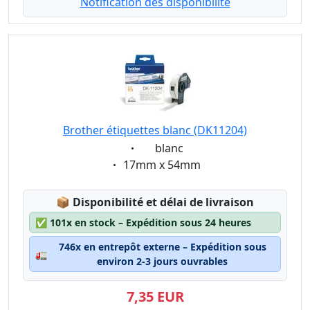
Notification dès disponibilité
Brother étiquettes blanc (DK11204)
Eigenschaft:
blanc
Eigenschaft:
17mm x 54mm
Lagerstatus:
📦
Disponibilité et délai de livraison
✅
101x en stock – Expédition sous 24 heures
746x en entrepôt externe – Expédition sous
🚛
environ 2-3 jours ouvrables
7,35 EUR