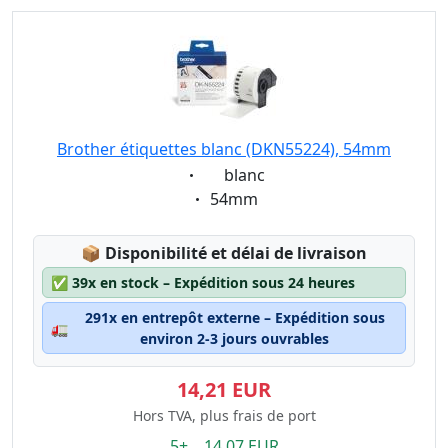
Brother étiquettes blanc (DKN55224), 54mm
Eigenschaft:
blanc
Eigenschaft:
54mm
Lagerstatus:
📦
Disponibilité et délai de livraison
✅
39x en stock – Expédition sous 24 heures
291x en entrepôt externe – Expédition sous
🚛
environ 2-3 jours ouvrables
14,21 EUR
Hors TVA, plus frais de port
5+ 14.07 EUR