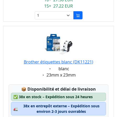
15+ 27.22 EUR
Brother étiquettes blanc (DK11221)
Eigenschaft:
blanc
Eigenschaft:
23mm x 23mm
Lagerstatus:
📦
Disponibilité et délai de livraison
✅
38x en stock – Expédition sous 24 heures
38x en entrepôt externe – Expédition sous
🚛
environ 2-3 jours ouvrables