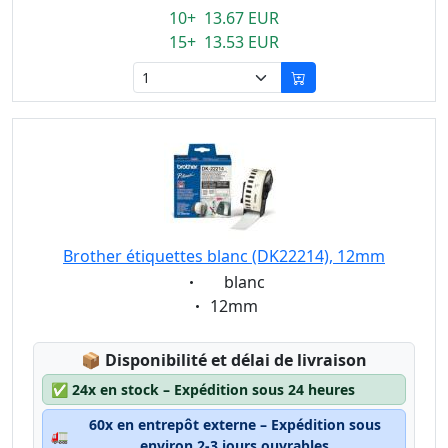
10+ 13.67 EUR
15+ 13.53 EUR
Brother étiquettes blanc (DK22214), 12mm
Eigenschaft:
blanc
Eigenschaft:
12mm
Lagerstatus:
📦
Disponibilité et délai de livraison
✅
24x en stock – Expédition sous 24 heures
60x en entrepôt externe – Expédition sous
🚛
environ 2-3 jours ouvrables