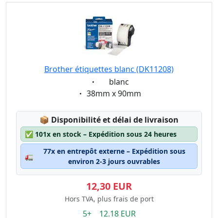
Brother étiquettes blanc (DK11208)
Eigenschaft:
blanc
Eigenschaft:
38mm x 90mm
Lagerstatus:
📦
Disponibilité et délai de livraison
✅
101x en stock – Expédition sous 24 heures
77x en entrepôt externe – Expédition sous
🚛
environ 2-3 jours ouvrables
12,30 EUR
Hors TVA, plus frais de port
5+ 12.18 EUR