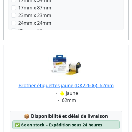
17mm x 54mm
17mm x 87mm
23mm x 23mm
24mm x 24mm
29mm x 62mm
29mm x 90mm
38mm x 90mm
58mm x 58mm
62mm x 100mm
103mm x 164mm
Brother étiquettes jaune (DK22606), 62mm
Eigenschaft:
jaune
Eigenschaft:
62mm
Lagerstatus:
📦
Disponibilité et délai de livraison
✅
6x en stock – Expédition sous 24 heures