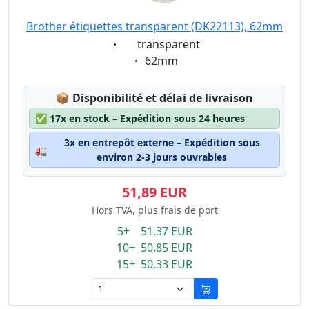
Brother étiquettes transparent (DK22113), 62mm
Eigenschaft:
transparent
Eigenschaft:
62mm
Lagerstatus:
📦
Disponibilité et délai de livraison
✅
17x en stock – Expédition sous 24 heures
3x en entrepôt externe – Expédition sous
🚛
environ 2-3 jours ouvrables
51,89 EUR
Hors TVA, plus frais de port
5+ 51.37 EUR
10+ 50.85 EUR
15+ 50.33 EUR