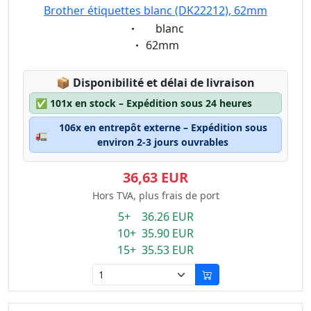
Brother étiquettes blanc (DK22212), 62mm
Eigenschaft:
blanc
Eigenschaft:
62mm
Lagerstatus:
📦
Disponibilité et délai de livraison
✅
101x en stock – Expédition sous 24 heures
106x en entrepôt externe – Expédition sous
🚛
environ 2-3 jours ouvrables
36,63 EUR
Hors TVA, plus frais de port
5+ 36.26 EUR
10+ 35.90 EUR
15+ 35.53 EUR