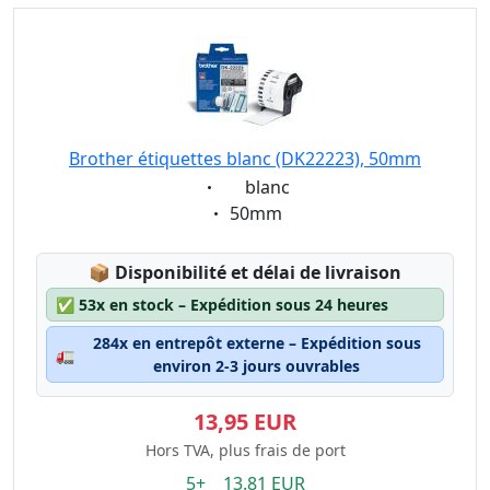
Brother étiquettes blanc (DK22223), 50mm
Eigenschaft:
blanc
Eigenschaft:
50mm
Lagerstatus:
📦
Disponibilité et délai de livraison
✅
53x en stock – Expédition sous 24 heures
284x en entrepôt externe – Expédition sous
🚛
environ 2-3 jours ouvrables
13,95 EUR
Hors TVA, plus frais de port
5+ 13.81 EUR