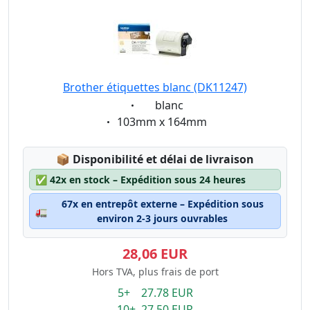
Brother étiquettes blanc (DK11247)
Eigenschaft:
blanc
Eigenschaft:
103mm x 164mm
Lagerstatus:
📦
Disponibilité et délai de livraison
✅
42x en stock – Expédition sous 24 heures
67x en entrepôt externe – Expédition sous
🚛
environ 2-3 jours ouvrables
28,06 EUR
Hors TVA, plus frais de port
5+ 27.78 EUR
10+ 27.50 EUR