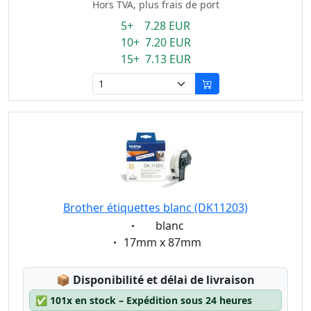
Hors TVA, plus frais de port
5+ 7.28 EUR
10+ 7.20 EUR
15+ 7.13 EUR
Brother étiquettes blanc (DK11203)
Eigenschaft:
blanc
Eigenschaft:
17mm x 87mm
Lagerstatus:
📦
Disponibilité et délai de livraison
✅
101x en stock – Expédition sous 24 heures