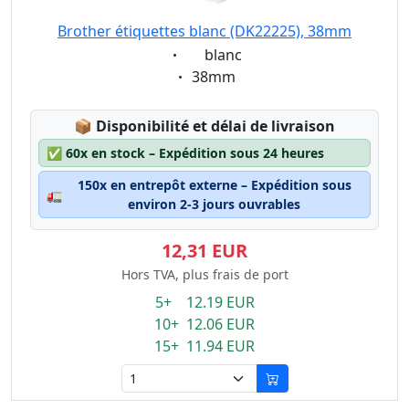
Brother étiquettes blanc (DK22225), 38mm
Eigenschaft:
blanc
Eigenschaft:
38mm
Lagerstatus:
📦
Disponibilité et délai de livraison
✅
60x en stock – Expédition sous 24 heures
150x en entrepôt externe – Expédition sous
🚛
environ 2-3 jours ouvrables
12,31 EUR
Hors TVA, plus frais de port
5+ 12.19 EUR
10+ 12.06 EUR
15+ 11.94 EUR