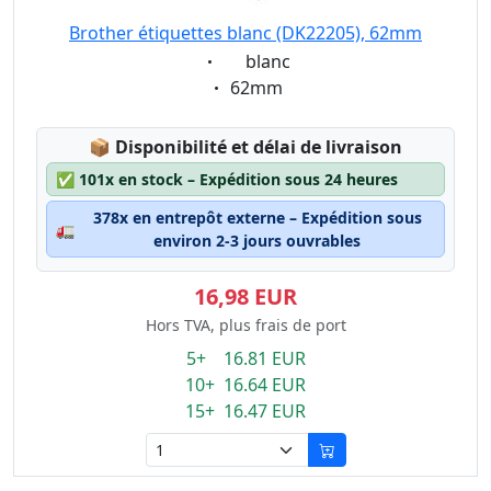
Brother étiquettes blanc (DK22205), 62mm
Eigenschaft:
blanc
Eigenschaft:
62mm
Lagerstatus:
📦
Disponibilité et délai de livraison
✅
101x en stock – Expédition sous 24 heures
378x en entrepôt externe – Expédition sous
🚛
environ 2-3 jours ouvrables
16,98 EUR
Hors TVA, plus frais de port
5+ 16.81 EUR
10+ 16.64 EUR
15+ 16.47 EUR