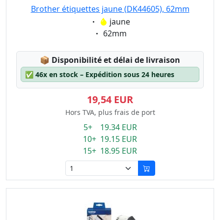
Brother étiquettes jaune (DK44605), 62mm
Eigenschaft:
jaune
Eigenschaft:
62mm
Lagerstatus:
📦
Disponibilité et délai de livraison
✅
46x en stock – Expédition sous 24 heures
19,54 EUR
Hors TVA, plus frais de port
5+ 19.34 EUR
10+ 19.15 EUR
15+ 18.95 EUR