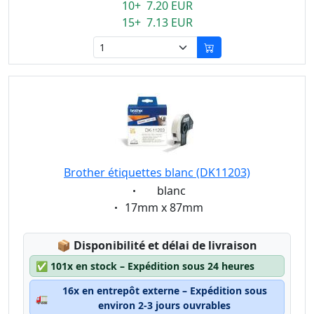
10+ 7.20 EUR
15+ 7.13 EUR
Brother étiquettes blanc (DK11203)
Eigenschaft:
blanc
Eigenschaft:
17mm x 87mm
Lagerstatus:
📦
Disponibilité et délai de livraison
✅
101x en stock – Expédition sous 24 heures
16x en entrepôt externe – Expédition sous
🚛
environ 2-3 jours ouvrables