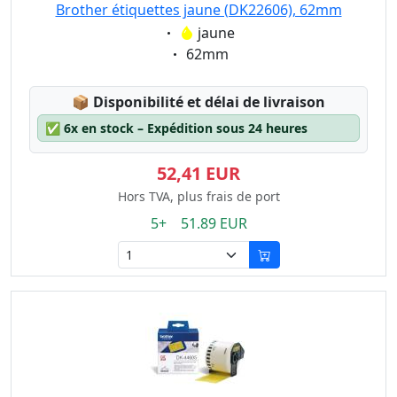
Brother étiquettes jaune (DK22606), 62mm
Eigenschaft:
jaune
Eigenschaft:
62mm
Lagerstatus:
📦
Disponibilité et délai de livraison
✅
6x en stock – Expédition sous 24 heures
52,41 EUR
Hors TVA, plus frais de port
5+ 51.89 EUR