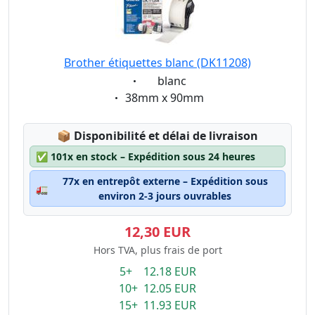
Brother étiquettes blanc (DK11208)
Eigenschaft:
blanc
Eigenschaft:
38mm x 90mm
Lagerstatus:
📦
Disponibilité et délai de livraison
✅
101x en stock – Expédition sous 24 heures
77x en entrepôt externe – Expédition sous
🚛
environ 2-3 jours ouvrables
12,30 EUR
Hors TVA, plus frais de port
5+ 12.18 EUR
10+ 12.05 EUR
15+ 11.93 EUR