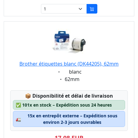
Brother étiquettes blanc (DK44205), 62mm
Eigenschaft:
blanc
Eigenschaft:
62mm
Lagerstatus:
📦
Disponibilité et délai de livraison
✅
101x en stock – Expédition sous 24 heures
15x en entrepôt externe – Expédition sous
🚛
environ 2-3 jours ouvrables
17,08 EUR