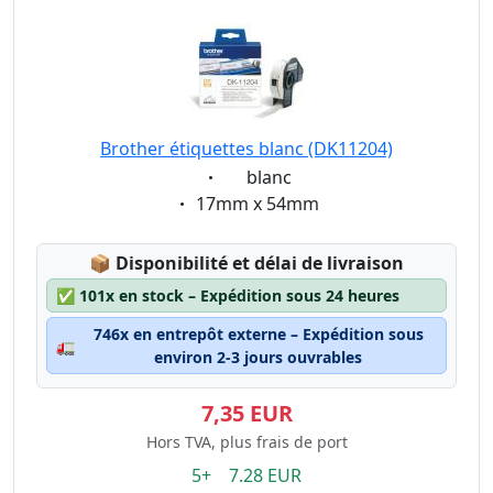
Brother étiquettes blanc (DK11204)
Eigenschaft:
blanc
Eigenschaft:
17mm x 54mm
Lagerstatus:
📦
Disponibilité et délai de livraison
✅
101x en stock – Expédition sous 24 heures
746x en entrepôt externe – Expédition sous
🚛
environ 2-3 jours ouvrables
7,35 EUR
Hors TVA, plus frais de port
5+ 7.28 EUR