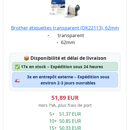
Brother étiquettes transparent (DK22113), 62mm
Eigenschaft:
transparent
Eigenschaft:
62mm
Lagerstatus:
📦
Disponibilité et délai de livraison
✅
17x en stock – Expédition sous 24 heures
3x en entrepôt externe – Expédition sous
🚛
environ 2-3 jours ouvrables
51,89 EUR
Hors TVA, plus frais de port
5+ 51.37 EUR
10+ 50.85 EUR
15+ 50.33 EUR