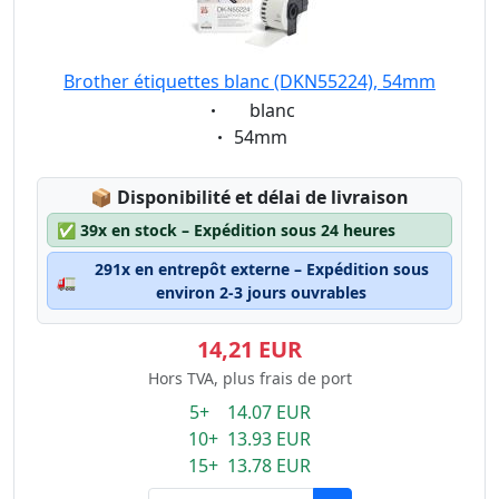
Brother étiquettes blanc (DKN55224), 54mm
Eigenschaft:
blanc
Eigenschaft:
54mm
Lagerstatus:
📦
Disponibilité et délai de livraison
✅
39x en stock – Expédition sous 24 heures
291x en entrepôt externe – Expédition sous
🚛
environ 2-3 jours ouvrables
14,21 EUR
Hors TVA, plus frais de port
5+ 14.07 EUR
10+ 13.93 EUR
15+ 13.78 EUR