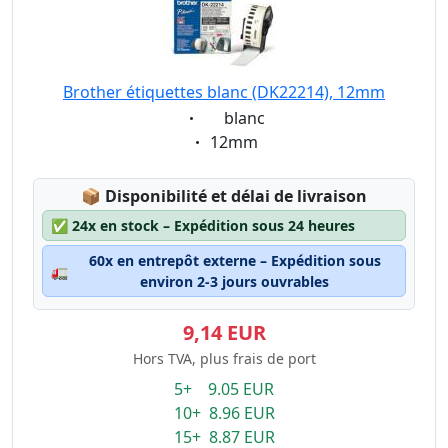
Brother étiquettes blanc (DK22214), 12mm
Eigenschaft:
blanc
Eigenschaft:
12mm
Lagerstatus:
📦
Disponibilité et délai de livraison
✅
24x en stock – Expédition sous 24 heures
60x en entrepôt externe – Expédition sous
🚛
environ 2-3 jours ouvrables
9,14 EUR
Hors TVA, plus frais de port
5+ 9.05 EUR
10+ 8.96 EUR
15+ 8.87 EUR