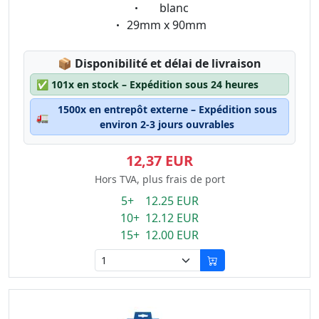
Eigenschaft:
blanc
Eigenschaft:
29mm x 90mm
Lagerstatus:
📦
Disponibilité et délai de livraison
✅
101x en stock – Expédition sous 24 heures
1500x en entrepôt externe – Expédition sous
🚛
environ 2-3 jours ouvrables
12,37 EUR
Hors TVA, plus frais de port
5+ 12.25 EUR
10+ 12.12 EUR
15+ 12.00 EUR