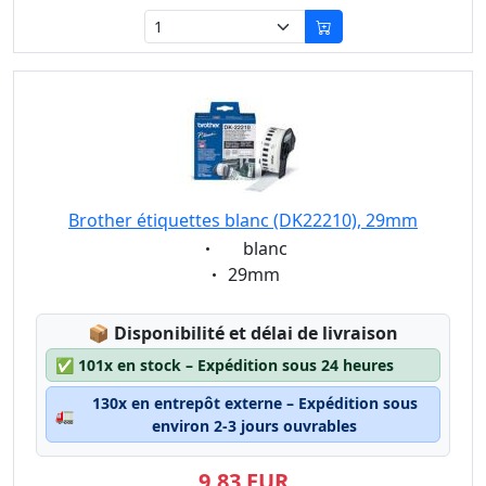
Brother étiquettes blanc (DK22210), 29mm
Eigenschaft:
blanc
Eigenschaft:
29mm
Lagerstatus:
📦
Disponibilité et délai de livraison
✅
101x en stock – Expédition sous 24 heures
130x en entrepôt externe – Expédition sous
🚛
environ 2-3 jours ouvrables
9,83 EUR