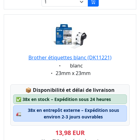
Brother étiquettes blanc (DK11221)
Eigenschaft:
blanc
Eigenschaft:
23mm x 23mm
Lagerstatus:
📦
Disponibilité et délai de livraison
✅
38x en stock – Expédition sous 24 heures
38x en entrepôt externe – Expédition sous
🚛
environ 2-3 jours ouvrables
13,98 EUR