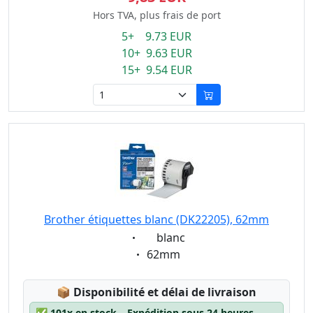
Hors TVA, plus frais de port
5+ 9.73 EUR
10+ 9.63 EUR
15+ 9.54 EUR
Brother étiquettes blanc (DK22205), 62mm
Eigenschaft:
blanc
Eigenschaft:
62mm
Lagerstatus:
📦
Disponibilité et délai de livraison
✅
101x en stock – Expédition sous 24 heures