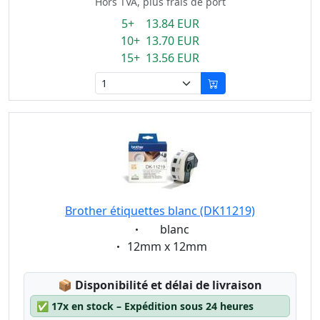
Hors TVA, plus frais de port
5+ 13.84 EUR
10+ 13.70 EUR
15+ 13.56 EUR
Brother étiquettes blanc (DK11219)
Eigenschaft:
blanc
Eigenschaft:
12mm x 12mm
Lagerstatus:
📦
Disponibilité et délai de livraison
✅
17x en stock – Expédition sous 24 heures