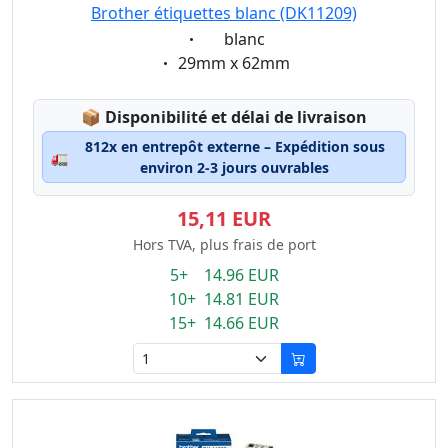
Brother étiquettes blanc (DK11209)
Eigenschaft:
blanc
Eigenschaft:
29mm x 62mm
Lagerstatus:
📦
Disponibilité et délai de livraison
812x en entrepôt externe – Expédition sous
🚛
environ 2-3 jours ouvrables
15,11 EUR
Hors TVA, plus frais de port
5+ 14.96 EUR
10+ 14.81 EUR
15+ 14.66 EUR