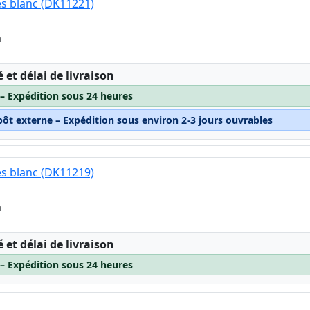
es blanc (DK11221)
m
:
é et délai de livraison
 – Expédition sous 24 heures
pôt externe – Expédition sous environ 2-3 jours ouvrables
es blanc (DK11219)
m
:
é et délai de livraison
 – Expédition sous 24 heures