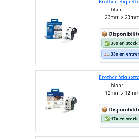
Brother étiquett
Eigenschaft:
blanc
Eigenschaft:
23mm x 23m
Lagerstatus
📦
Disponibilit
✅
38x en stock
🚛
38x en entre
Brother étiquett
Eigenschaft:
blanc
Eigenschaft:
12mm x 12m
Lagerstatus
📦
Disponibilit
✅
17x en stock