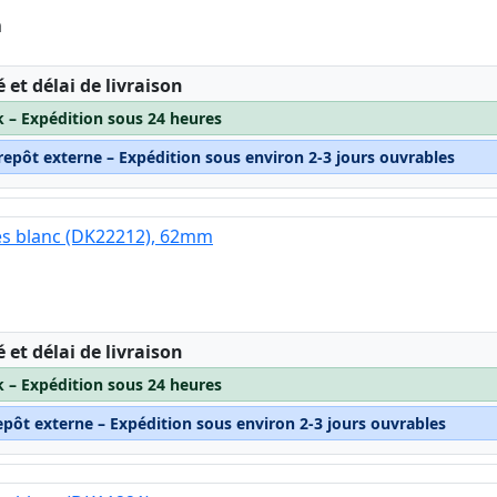
m
:
é et délai de livraison
k – Expédition sous 24 heures
repôt externe – Expédition sous environ 2-3 jours ouvrables
es blanc (DK22212), 62mm
:
é et délai de livraison
k – Expédition sous 24 heures
epôt externe – Expédition sous environ 2-3 jours ouvrables