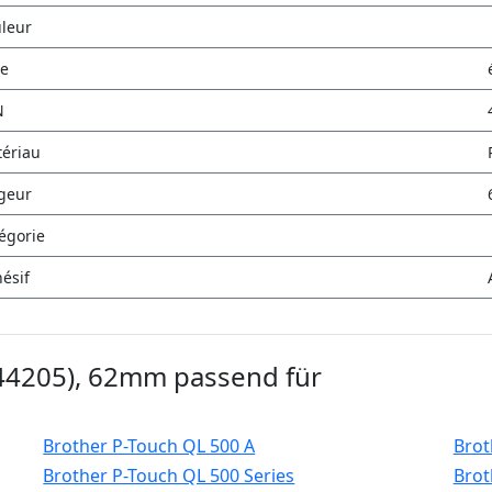
leur
e
N
ériau
geur
égorie
ésif
K44205), 62mm passend für
Brother P-Touch QL 500 A
Brot
Brother P-Touch QL 500 Series
Brot