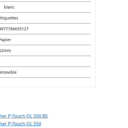
blanc
étiquettes
4977766635127
Papier
62mm
Amovible
her P-Touch QL 500 BS
her P-Touch QL 550