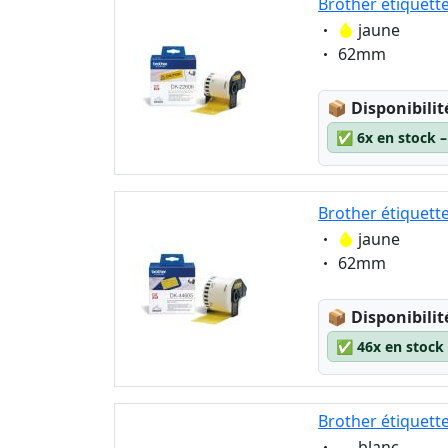
Brother étiquett
Eigenschaft:
jaune
Eigenschaft:
62mm
Lagerstatus
📦
Disponibilit
✅
6x en stock 
Brother étiquett
Eigenschaft:
jaune
Eigenschaft:
62mm
Lagerstatus
📦
Disponibilit
✅
46x en stock
Brother étiquett
Eigenschaft:
blanc