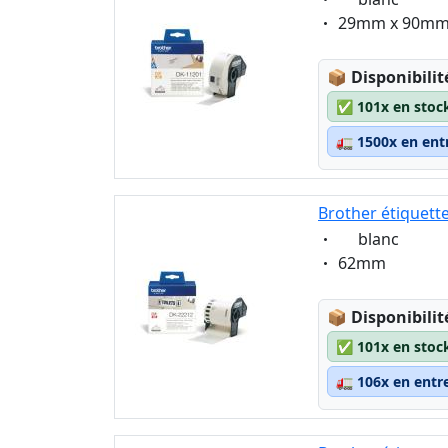
Eigenschaft:
29mm x 90m
Lagerstatus
📦
Disponibilit
✅
101x en stoc
🚛
1500x en ent
Brother étiquett
Eigenschaft:
blanc
Eigenschaft:
62mm
Lagerstatus
📦
Disponibilit
✅
101x en stoc
🚛
106x en entr