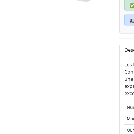

Desc
Les 
Conç
une 
expé
exce
Nu
Ma
OE