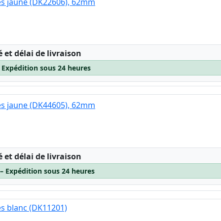
es jaune (DK22606), 62mm
:
é et délai de livraison
– Expédition sous 24 heures
es jaune (DK44605), 62mm
:
é et délai de livraison
 – Expédition sous 24 heures
es blanc (DK11201)