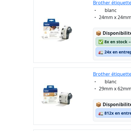
Brother étiquett
Eigenschaft:
blanc
Eigenschaft:
24mm x 24m
Lagerstatus
📦
Disponibilit
✅
8x en stock 
🚛
24x en entre
Brother étiquett
Eigenschaft:
blanc
Eigenschaft:
29mm x 62m
Lagerstatus
📦
Disponibilit
🚛
812x en entr