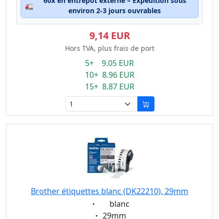
60x en entrepôt externe – Expédition sous
🚛
environ 2-3 jours ouvrables
9,14 EUR
Hors TVA, plus frais de port
5+ 9.05 EUR
10+ 8.96 EUR
15+ 8.87 EUR
Brother étiquettes blanc (DK22210), 29mm
Eigenschaft:
blanc
Eigenschaft:
29mm