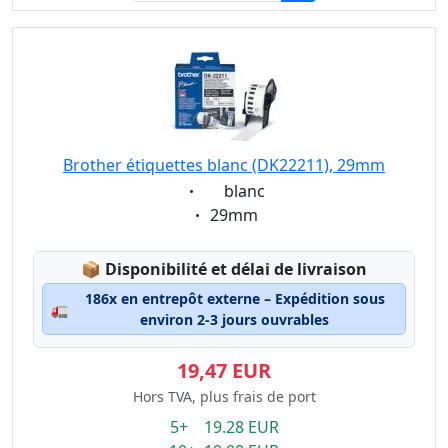
Brother étiquettes blanc (DK22211), 29mm
Eigenschaft:
blanc
Eigenschaft:
29mm
Lagerstatus:
📦
Disponibilité et délai de livraison
186x en entrepôt externe – Expédition sous
🚛
environ 2-3 jours ouvrables
19,47 EUR
Hors TVA, plus frais de port
5+ 19.28 EUR