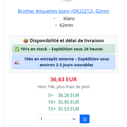
Brother étiquettes blanc (DK22212), 62mm
Eigenschaft:
blanc
Eigenschaft:
62mm
Lagerstatus:
📦
Disponibilité et délai de livraison
✅
101x en stock – Expédition sous 24 heures
106x en entrepôt externe – Expédition sous
🚛
environ 2-3 jours ouvrables
36,63 EUR
Hors TVA, plus frais de port
5+ 36.26 EUR
10+ 35.90 EUR
15+ 35.53 EUR