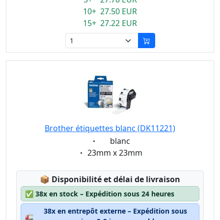
10+ 27.50 EUR
15+ 27.22 EUR
Brother étiquettes blanc (DK11221)
Eigenschaft:
blanc
Eigenschaft:
23mm x 23mm
Lagerstatus:
📦
Disponibilité et délai de livraison
✅
38x en stock – Expédition sous 24 heures
38x en entrepôt externe – Expédition sous
🚛