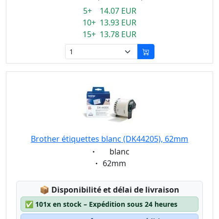
5+ 14.07 EUR
10+ 13.93 EUR
15+ 13.78 EUR
Brother étiquettes blanc (DK44205), 62mm
Eigenschaft:
blanc
Eigenschaft:
62mm
Lagerstatus:
📦
Disponibilité et délai de livraison
✅
101x en stock – Expédition sous 24 heures