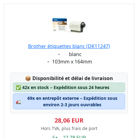
Brother étiquettes blanc (DK11247)
Eigenschaft:
blanc
Eigenschaft:
103mm x 164mm
Lagerstatus:
📦
Disponibilité et délai de livraison
✅
42x en stock – Expédition sous 24 heures
69x en entrepôt externe – Expédition sous
🚛
environ 2-3 jours ouvrables
28,06 EUR
Hors TVA, plus frais de port
5+ 27.78 EUR