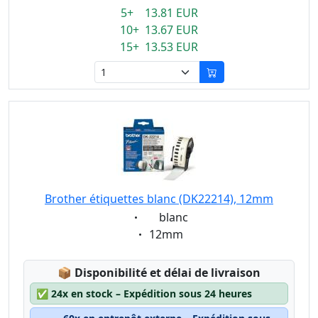
5+ 13.81 EUR
10+ 13.67 EUR
15+ 13.53 EUR
Brother étiquettes blanc (DK22214), 12mm
Eigenschaft:
blanc
Eigenschaft:
12mm
Lagerstatus:
📦
Disponibilité et délai de livraison
✅
24x en stock – Expédition sous 24 heures