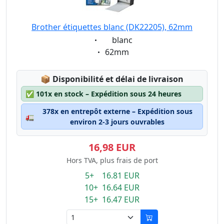
Brother étiquettes blanc (DK22205), 62mm
Eigenschaft:
blanc
Eigenschaft:
62mm
Lagerstatus:
📦
Disponibilité et délai de livraison
✅
101x en stock – Expédition sous 24 heures
378x en entrepôt externe – Expédition sous
🚛
environ 2-3 jours ouvrables
16,98 EUR
Hors TVA, plus frais de port
5+ 16.81 EUR
10+ 16.64 EUR
15+ 16.47 EUR