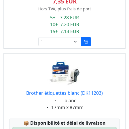
7,35 EUR
Hors TVA, plus frais de port
5+ 7.28 EUR
10+ 7.20 EUR
15+ 7.13 EUR
Brother étiquettes blanc (DK11203)
Eigenschaft:
blanc
Eigenschaft:
17mm x 87mm
Lagerstatus:
📦
Disponibilité et délai de livraison