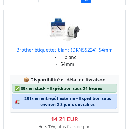
Brother étiquettes blanc (DKN55224), 54mm
Eigenschaft:
blanc
Eigenschaft:
54mm
Lagerstatus:
📦
Disponibilité et délai de livraison
✅
39x en stock – Expédition sous 24 heures
291x en entrepôt externe – Expédition sous
🚛
environ 2-3 jours ouvrables
14,21 EUR
Hors TVA, plus frais de port