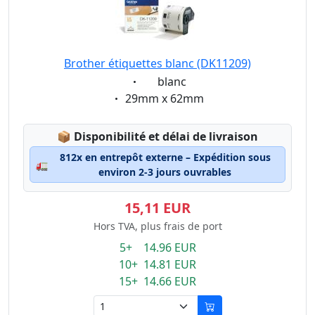
Brother étiquettes blanc (DK11209)
Eigenschaft:
blanc
Eigenschaft:
29mm x 62mm
Lagerstatus:
📦
Disponibilité et délai de livraison
812x en entrepôt externe – Expédition sous
🚛
environ 2-3 jours ouvrables
15,11 EUR
Hors TVA, plus frais de port
5+ 14.96 EUR
10+ 14.81 EUR
15+ 14.66 EUR