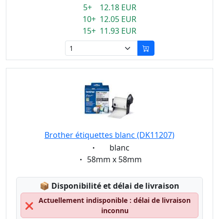
5+ 12.18 EUR
10+ 12.05 EUR
15+ 11.93 EUR
Brother étiquettes blanc (DK11207)
Eigenschaft:
blanc
Eigenschaft:
58mm x 58mm
Lagerstatus:
📦
Disponibilité et délai de livraison
Actuellement indisponible : délai de livraison
❌
inconnu