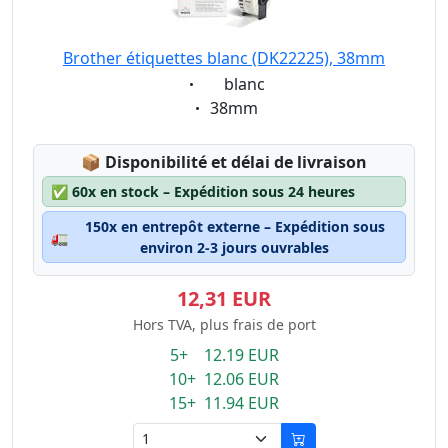
Brother étiquettes blanc (DK22225), 38mm
Eigenschaft:
blanc
Eigenschaft:
38mm
Lagerstatus:
📦
Disponibilité et délai de livraison
✅
60x en stock – Expédition sous 24 heures
150x en entrepôt externe – Expédition sous
🚛
environ 2-3 jours ouvrables
12,31 EUR
Hors TVA, plus frais de port
5+ 12.19 EUR
10+ 12.06 EUR
15+ 11.94 EUR