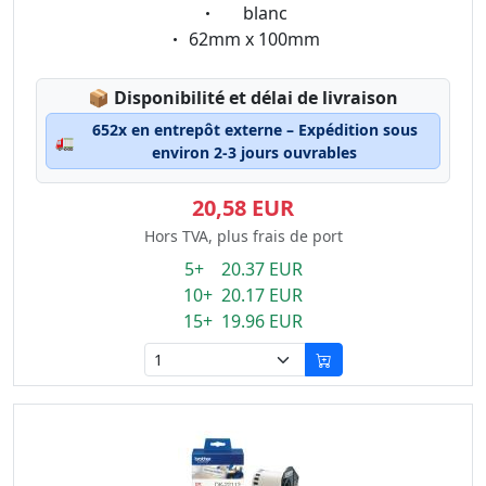
Eigenschaft:
blanc
Eigenschaft:
62mm x 100mm
Lagerstatus:
📦
Disponibilité et délai de livraison
652x en entrepôt externe – Expédition sous
🚛
environ 2-3 jours ouvrables
20,58 EUR
Hors TVA, plus frais de port
5+ 20.37 EUR
10+ 20.17 EUR
15+ 19.96 EUR