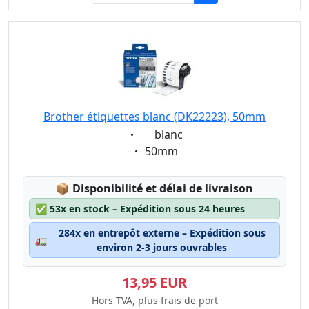
Brother étiquettes blanc (DK22223), 50mm
Eigenschaft:
blanc
Eigenschaft:
50mm
Lagerstatus:
📦
Disponibilité et délai de livraison
✅
53x en stock – Expédition sous 24 heures
284x en entrepôt externe – Expédition sous
🚛
environ 2-3 jours ouvrables
13,95 EUR
Hors TVA, plus frais de port