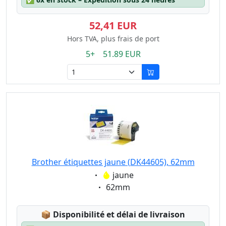
52,41 EUR
Hors TVA, plus frais de port
5+ 51.89 EUR
Brother étiquettes jaune (DK44605), 62mm
Eigenschaft:
jaune
Eigenschaft:
62mm
Lagerstatus:
📦
Disponibilité et délai de livraison