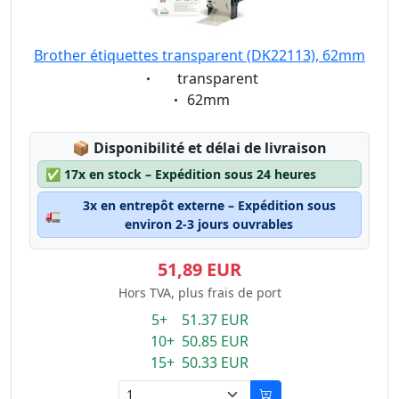
Brother étiquettes transparent (DK22113), 62mm
Eigenschaft:
transparent
Eigenschaft:
62mm
Lagerstatus:
📦
Disponibilité et délai de livraison
✅
17x en stock – Expédition sous 24 heures
3x en entrepôt externe – Expédition sous
🚛
environ 2-3 jours ouvrables
51,89 EUR
Hors TVA, plus frais de port
5+ 51.37 EUR
10+ 50.85 EUR
15+ 50.33 EUR