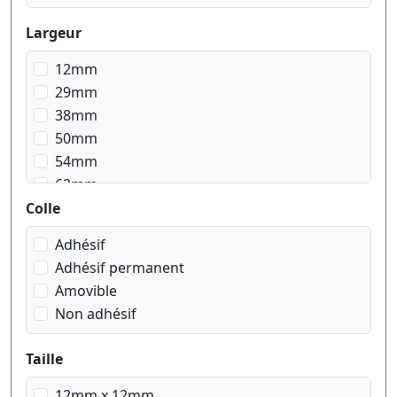
Largeur
12mm
29mm
38mm
50mm
54mm
62mm
103mm
Colle
Adhésif
Adhésif permanent
Amovible
Non adhésif
Taille
12mm x 12mm