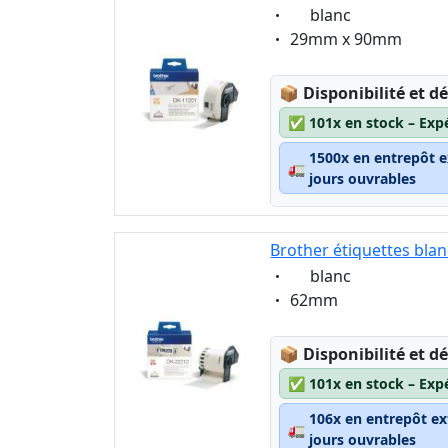
Eigenschaft:
blanc
Eigenschaft:
29mm x 90mm
Lagerstatus:
📦
Disponibilité et dé
✅
101x en stock – Exp
1500x en entrepôt e
🚛
jours ouvrables
Brother étiquettes bla
Eigenschaft:
blanc
Eigenschaft:
62mm
Lagerstatus:
📦
Disponibilité et dé
✅
101x en stock – Exp
106x en entrepôt ex
🚛
jours ouvrables