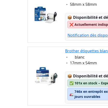
Eigenschaft:
58mm x 58mm
Lagerstatus:
📦
Disponibilité et dé
❌
Actuellement indispo
Notification dès dispon
Brother étiquettes bla
Eigenschaft:
blanc
Eigenschaft:
17mm x 54mm
Lagerstatus:
📦
Disponibilité et dé
✅
101x en stock – Exp
746x en entrepôt ex
🚛
jours ouvrables