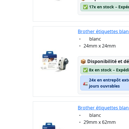
✅
17x en stock – Expé
Brother étiquettes bla
Eigenschaft:
blanc
Eigenschaft:
24mm x 24mm
Lagerstatus:
📦
Disponibilité et dé
✅
8x en stock – Expéd
24x en entrepôt ext
🚛
jours ouvrables
Brother étiquettes bla
Eigenschaft:
blanc
Eigenschaft:
29mm x 62mm