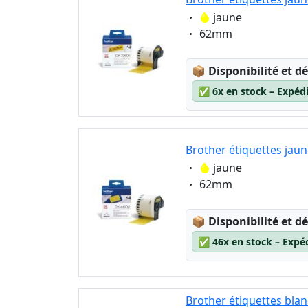
5
Eigenschaft:
jaune
6
Eigenschaft:
62mm
Lagerstatus:
📦
Disponibilité et dé
✅
6x en stock – Expéd
Brother étiquettes ja
Eigenschaft:
jaune
Eigenschaft:
62mm
Lagerstatus:
📦
Disponibilité et dé
✅
46x en stock – Expé
Brother étiquettes bla