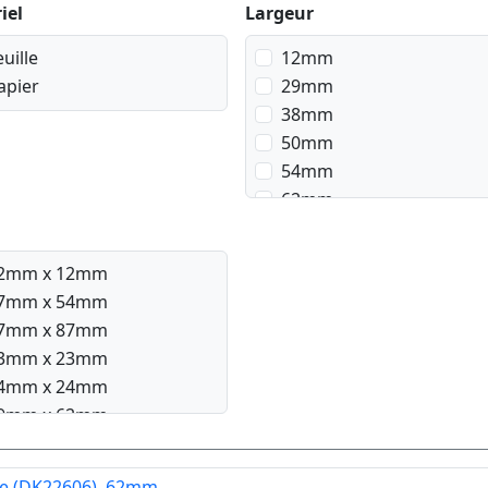
iel
Largeur
euille
12mm
apier
29mm
38mm
50mm
54mm
62mm
2mm x 12mm
7mm x 54mm
7mm x 87mm
3mm x 23mm
4mm x 24mm
9mm x 62mm
9mm x 90mm
8mm x 90mm
une (DK22606), 62mm