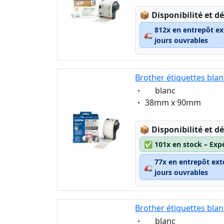
Lagerstatus:
📦
Disponibilité et dé
812x en entrepôt ex
🚛
jours ouvrables
Brother étiquettes bla
Eigenschaft:
blanc
Eigenschaft:
38mm x 90mm
Lagerstatus:
📦
Disponibilité et dé
✅
101x en stock – Exp
77x en entrepôt ext
🚛
jours ouvrables
Brother étiquettes bla
Eigenschaft:
blanc