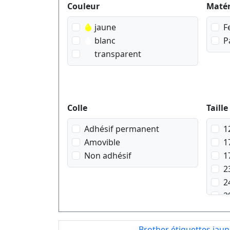
Produktfilter
Couleur
Matér
jaune
F
blanc
P
transparent
Colle
Taille
Adhésif permanent
1
Amovible
1
Non adhésif
1
2
2
2
2
3
Brother étiquettes ja