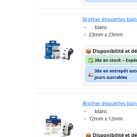
Brother étiquettes bla
Eigenschaft:
blanc
Eigenschaft:
23mm x 23mm
Lagerstatus:
📦
Disponibilité et dé
✅
38x en stock – Expé
38x en entrepôt ext
🚛
jours ouvrables
Brother étiquettes bla
Eigenschaft:
blanc
Eigenschaft:
12mm x 12mm
Lagerstatus:
📦
Disponibilité et dé