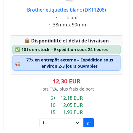
Brother étiquettes blanc (DK11208)
Eigenschaft:
blanc
Eigenschaft:
38mm x 90mm
Lagerstatus:
📦
Disponibilité et délai de livraison
✅
101x en stock – Expédition sous 24 heures
77x en entrepôt externe – Expédition sous
🚛
environ 2-3 jours ouvrables
12,30 EUR
Hors TVA, plus frais de port
5+ 12.18 EUR
10+ 12.05 EUR
15+ 11.93 EUR