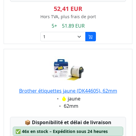
52,41 EUR
Hors TVA, plus frais de port
5+ 51.89 EUR
Brother étiquettes jaune (DK44605), 62mm
Eigenschaft:
jaune
Eigenschaft:
62mm
Lagerstatus:
📦
Disponibilité et délai de livraison
✅
46x en stock – Expédition sous 24 heures