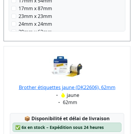
17mm x 54mm
17mm x 87mm
23mm x 23mm
24mm x 24mm
29mm x 62mm
29mm x 90mm
38mm x 90mm
58mm x 58mm
62mm x 100mm
Brother étiquettes jaune (DK22606), 62mm
Eigenschaft:
jaune
Eigenschaft:
62mm
Lagerstatus:
📦
Disponibilité et délai de livraison
✅
6x en stock – Expédition sous 24 heures