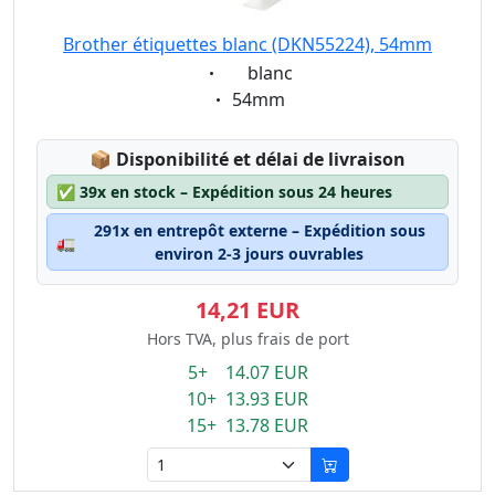
Brother étiquettes blanc (DKN55224), 54mm
Eigenschaft:
blanc
Eigenschaft:
54mm
Lagerstatus:
📦
Disponibilité et délai de livraison
✅
39x en stock – Expédition sous 24 heures
291x en entrepôt externe – Expédition sous
🚛
environ 2-3 jours ouvrables
14,21 EUR
Hors TVA, plus frais de port
5+ 14.07 EUR
10+ 13.93 EUR
15+ 13.78 EUR