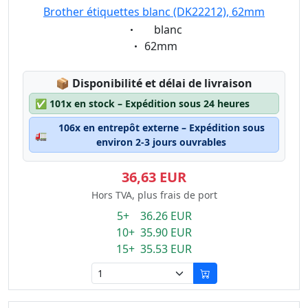
Brother étiquettes blanc (DK22212), 62mm
Eigenschaft:
blanc
Eigenschaft:
62mm
Lagerstatus:
📦
Disponibilité et délai de livraison
✅
101x en stock – Expédition sous 24 heures
106x en entrepôt externe – Expédition sous
🚛
environ 2-3 jours ouvrables
36,63 EUR
Hors TVA, plus frais de port
5+ 36.26 EUR
10+ 35.90 EUR
15+ 35.53 EUR