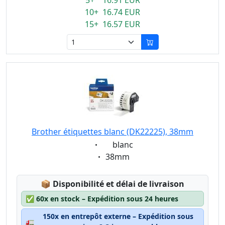
5+ 16.91 EUR
10+ 16.74 EUR
15+ 16.57 EUR
Brother étiquettes blanc (DK22225), 38mm
Eigenschaft:
blanc
Eigenschaft:
38mm
Lagerstatus:
📦
Disponibilité et délai de livraison
✅
60x en stock – Expédition sous 24 heures
150x en entrepôt externe – Expédition sous
🚛