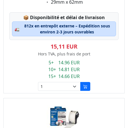
Eigenschaft:
29mm x 62mm
Lagerstatus:
📦
Disponibilité et délai de livraison
812x en entrepôt externe – Expédition sous
🚛
environ 2-3 jours ouvrables
15,11 EUR
Hors TVA, plus frais de port
5+ 14.96 EUR
10+ 14.81 EUR
15+ 14.66 EUR