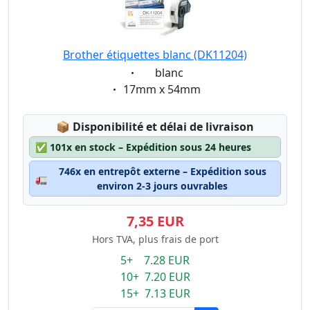
Brother étiquettes blanc (DK11204)
Eigenschaft:
blanc
Eigenschaft:
17mm x 54mm
Lagerstatus:
📦
Disponibilité et délai de livraison
✅
101x en stock – Expédition sous 24 heures
746x en entrepôt externe – Expédition sous
🚛
environ 2-3 jours ouvrables
7,35 EUR
Hors TVA, plus frais de port
5+ 7.28 EUR
10+ 7.20 EUR
15+ 7.13 EUR