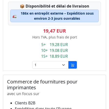
Lagerstatus:
📦
Disponibilité et délai de livraison
186x en entrepôt externe – Expédition sous
🚛
environ 2-3 jours ouvrables
19,47 EUR
Hors TVA, plus frais de port
5+ 19.28 EUR
10+ 19.08 EUR
15+ 18.89 EUR
Commerce de fournitures pour
imprimantes
avec un focus sur
Clients B2B
Expédition dans toute l'Europe