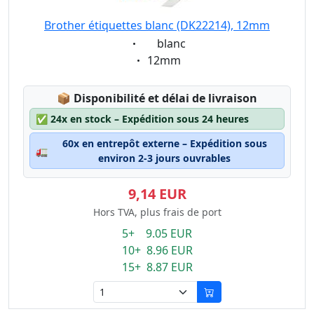
Brother étiquettes blanc (DK22214), 12mm
Eigenschaft:
blanc
Eigenschaft:
12mm
Lagerstatus:
📦
Disponibilité et délai de livraison
✅
24x en stock – Expédition sous 24 heures
60x en entrepôt externe – Expédition sous
🚛
environ 2-3 jours ouvrables
9,14 EUR
Hors TVA, plus frais de port
5+ 9.05 EUR
10+ 8.96 EUR
15+ 8.87 EUR