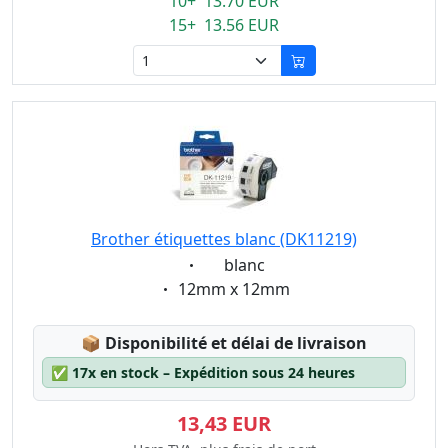
10+ 13.70 EUR
15+ 13.56 EUR
Brother étiquettes blanc (DK11219)
Eigenschaft:
blanc
Eigenschaft:
12mm x 12mm
Lagerstatus:
📦
Disponibilité et délai de livraison
✅
17x en stock – Expédition sous 24 heures
13,43 EUR