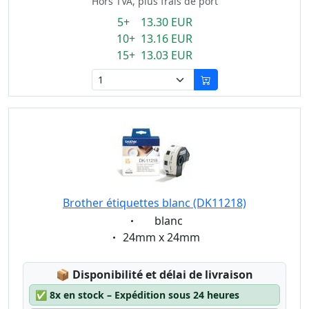
Hors TVA, plus frais de port
5+ 13.30 EUR
10+ 13.16 EUR
15+ 13.03 EUR
Brother étiquettes blanc (DK11218)
Eigenschaft:
blanc
Eigenschaft:
24mm x 24mm
Lagerstatus:
📦
Disponibilité et délai de livraison
✅
8x en stock – Expédition sous 24 heures