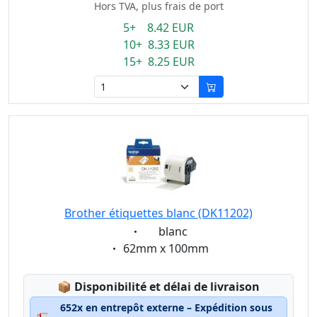
Hors TVA, plus frais de port
5+ 8.42 EUR
10+ 8.33 EUR
15+ 8.25 EUR
Brother étiquettes blanc (DK11202)
Eigenschaft:
blanc
Eigenschaft:
62mm x 100mm
Lagerstatus:
📦
Disponibilité et délai de livraison
652x en entrepôt externe – Expédition sous
🚛