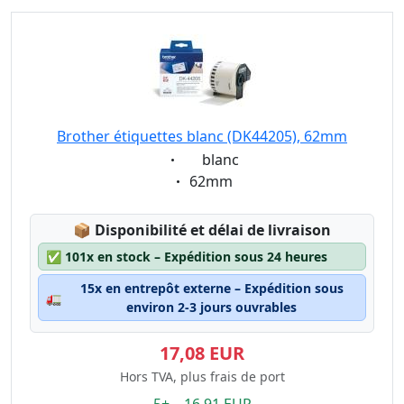
Brother étiquettes blanc (DK44205), 62mm
Eigenschaft:
blanc
Eigenschaft:
62mm
Lagerstatus:
📦
Disponibilité et délai de livraison
✅
101x en stock – Expédition sous 24 heures
15x en entrepôt externe – Expédition sous
🚛
environ 2-3 jours ouvrables
17,08 EUR
Hors TVA, plus frais de port