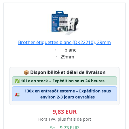
Brother étiquettes blanc (DK22210), 29mm
Eigenschaft:
blanc
Eigenschaft:
29mm
Lagerstatus:
📦
Disponibilité et délai de livraison
✅
101x en stock – Expédition sous 24 heures
130x en entrepôt externe – Expédition sous
🚛
environ 2-3 jours ouvrables
9,83 EUR
Hors TVA, plus frais de port
5+ 9.73 EUR