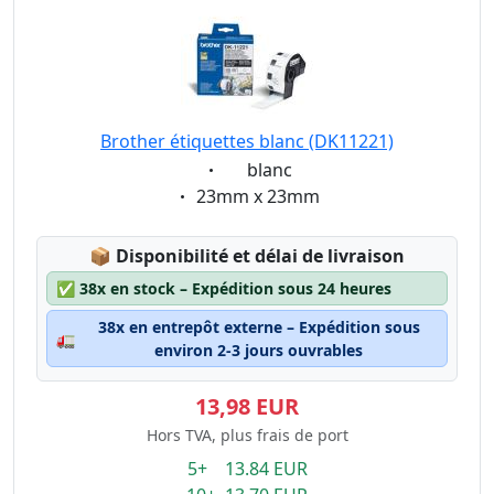
Brother étiquettes blanc (DK11221)
Eigenschaft:
blanc
Eigenschaft:
23mm x 23mm
Lagerstatus:
📦
Disponibilité et délai de livraison
✅
38x en stock – Expédition sous 24 heures
38x en entrepôt externe – Expédition sous
🚛
environ 2-3 jours ouvrables
13,98 EUR
Hors TVA, plus frais de port
5+ 13.84 EUR