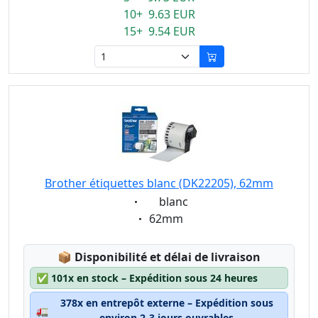
10+ 9.63 EUR
15+ 9.54 EUR
Brother étiquettes blanc (DK22205), 62mm
Eigenschaft:
blanc
Eigenschaft:
62mm
Lagerstatus:
📦
Disponibilité et délai de livraison
✅
101x en stock – Expédition sous 24 heures
378x en entrepôt externe – Expédition sous
🚛
environ 2-3 jours ouvrables