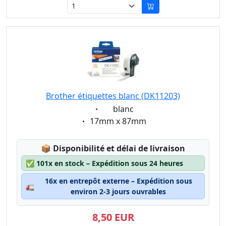
Brother étiquettes blanc (DK11203)
Eigenschaft:
blanc
Eigenschaft:
17mm x 87mm
Lagerstatus:
📦
Disponibilité et délai de livraison
✅
101x en stock – Expédition sous 24 heures
16x en entrepôt externe – Expédition sous
🚛
environ 2-3 jours ouvrables
8,50 EUR