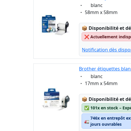
Eigenschaft:
blanc
Eigenschaft:
58mm x 58mm
Lagerstatus:
📦
Disponibilité et dé
❌
Actuellement indispo
Notification dès dispon
Brother étiquettes bla
Eigenschaft:
blanc
Eigenschaft:
17mm x 54mm
Lagerstatus:
📦
Disponibilité et dé
✅
101x en stock – Exp
746x en entrepôt ex
🚛
jours ouvrables