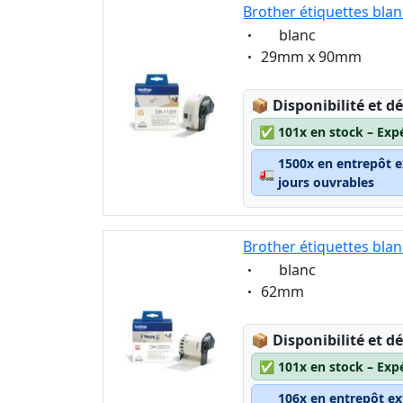
Brother étiquettes bla
Eigenschaft:
blanc
Eigenschaft:
29mm x 90mm
Lagerstatus:
📦
Disponibilité et dé
✅
101x en stock – Exp
1500x en entrepôt e
🚛
jours ouvrables
Brother étiquettes bla
Eigenschaft:
blanc
Eigenschaft:
62mm
Lagerstatus:
📦
Disponibilité et dé
✅
101x en stock – Exp
106x en entrepôt ex