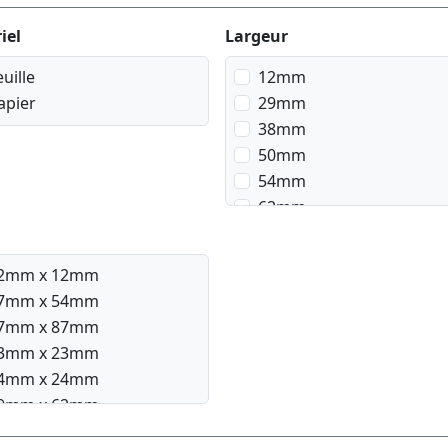
iel
Largeur
euille
12mm
apier
29mm
38mm
50mm
54mm
62mm
2mm x 12mm
7mm x 54mm
7mm x 87mm
3mm x 23mm
4mm x 24mm
9mm x 62mm
9mm x 90mm