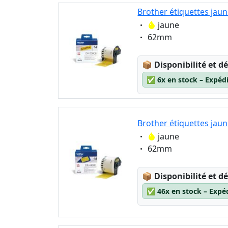
3
Brother étiquettes ja
5
Eigenschaft:
jaune
6
Eigenschaft:
62mm
Lagerstatus:
📦
Disponibilité et dé
✅
6x en stock – Expéd
Brother étiquettes ja
Eigenschaft:
jaune
Eigenschaft:
62mm
Lagerstatus:
📦
Disponibilité et dé
✅
46x en stock – Expé