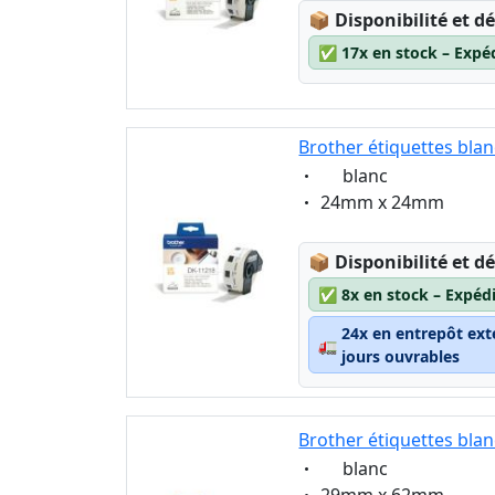
Lagerstatus:
📦
Disponibilité et dé
✅
17x en stock – Expé
Brother étiquettes bla
Eigenschaft:
blanc
Eigenschaft:
24mm x 24mm
Lagerstatus:
📦
Disponibilité et dé
✅
8x en stock – Expéd
24x en entrepôt ext
🚛
jours ouvrables
Brother étiquettes bla
Eigenschaft:
blanc
Eigenschaft:
29mm x 62mm