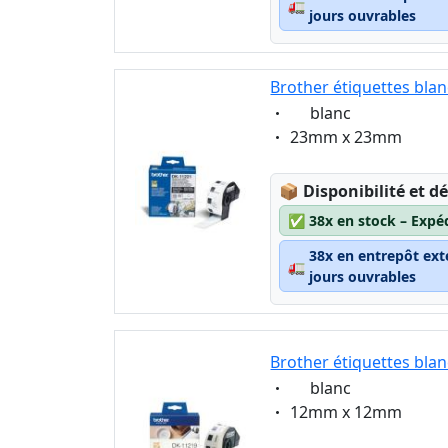
🚛
jours ouvrables
Brother étiquettes bla
Eigenschaft:
blanc
Eigenschaft:
23mm x 23mm
Lagerstatus:
📦
Disponibilité et dé
✅
38x en stock – Expé
38x en entrepôt ext
🚛
jours ouvrables
Brother étiquettes bla
Eigenschaft:
blanc
Eigenschaft:
12mm x 12mm