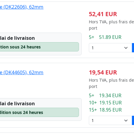
8mm x 90mm
une (DK22606), 62mm
8mm x 58mm
52,41 EUR
2mm x 100mm
Hors TVA, plus frais de
port
5+ 51.89 EUR
lai de livraison
ition sous 24 heures
19,54 EUR
une (DK44605), 62mm
Hors TVA, plus frais de
port
5+ 19.34 EUR
10+ 19.15 EUR
lai de livraison
15+ 18.95 EUR
dition sous 24 heures