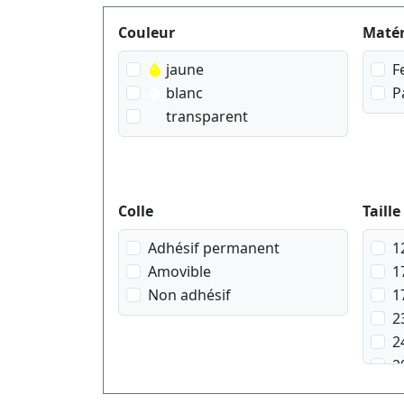
Produktfilter
Couleur
Matér
jaune
F
blanc
P
transparent
Colle
Taille
Adhésif permanent
1
Amovible
1
Non adhésif
1
2
2
2
2