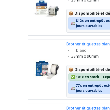
Lagerstatus:
📦
Disponibilité et dé
812x en entrepôt ex
🚛
jours ouvrables
Brother étiquettes bla
Eigenschaft:
blanc
Eigenschaft:
38mm x 90mm
Lagerstatus:
📦
Disponibilité et dé
✅
101x en stock – Exp
77x en entrepôt ext
🚛
jours ouvrables
Brother étiquettes bla