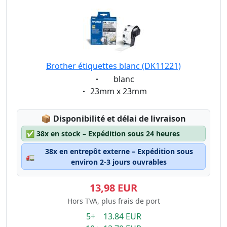
Brother étiquettes blanc (DK11221)
Eigenschaft:
blanc
Eigenschaft:
23mm x 23mm
Lagerstatus:
📦
Disponibilité et délai de livraison
✅
38x en stock – Expédition sous 24 heures
38x en entrepôt externe – Expédition sous
🚛
environ 2-3 jours ouvrables
13,98 EUR
Hors TVA, plus frais de port
5+ 13.84 EUR