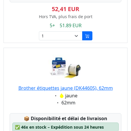
52,41 EUR
Hors TVA, plus frais de port
5+ 51.89 EUR
Brother étiquettes jaune (DK44605), 62mm
Eigenschaft:
jaune
Eigenschaft:
62mm
Lagerstatus:
📦
Disponibilité et délai de livraison
✅
46x en stock – Expédition sous 24 heures