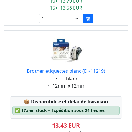
10+ 13.70 EUR
15+ 13.56 EUR
Brother étiquettes blanc (DK11219)
Eigenschaft:
blanc
Eigenschaft:
12mm x 12mm
Lagerstatus:
📦
Disponibilité et délai de livraison
✅
17x en stock – Expédition sous 24 heures
13,43 EUR