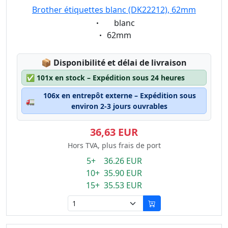
Brother étiquettes blanc (DK22212), 62mm
Eigenschaft:
blanc
Eigenschaft:
62mm
Lagerstatus:
📦
Disponibilité et délai de livraison
✅
101x en stock – Expédition sous 24 heures
106x en entrepôt externe – Expédition sous
🚛
environ 2-3 jours ouvrables
36,63 EUR
Hors TVA, plus frais de port
5+ 36.26 EUR
10+ 35.90 EUR
15+ 35.53 EUR