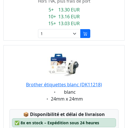
Hors TVA, plus frais de port
5+ 13.30 EUR
10+ 13.16 EUR
15+ 13.03 EUR
Brother étiquettes blanc (DK11218)
Eigenschaft:
blanc
Eigenschaft:
24mm x 24mm
Lagerstatus:
📦
Disponibilité et délai de livraison
✅
8x en stock – Expédition sous 24 heures