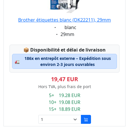
Brother étiquettes blanc (DK22211), 29mm
Eigenschaft:
blanc
Eigenschaft:
29mm
Lagerstatus:
📦
Disponibilité et délai de livraison
186x en entrepôt externe – Expédition sous
🚛
environ 2-3 jours ouvrables
19,47 EUR
Hors TVA, plus frais de port
5+ 19.28 EUR
10+ 19.08 EUR
15+ 18.89 EUR