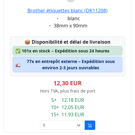
Brother étiquettes blanc (DK11208)
Eigenschaft:
blanc
Eigenschaft:
38mm x 90mm
Lagerstatus:
📦
Disponibilité et délai de livraison
✅
101x en stock – Expédition sous 24 heures
77x en entrepôt externe – Expédition sous
🚛
environ 2-3 jours ouvrables
12,30 EUR
Hors TVA, plus frais de port
5+ 12.18 EUR
10+ 12.05 EUR
15+ 11.93 EUR