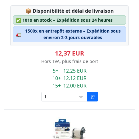
Lagerstatus:
📦
Disponibilité et délai de livraison
✅
101x en stock – Expédition sous 24 heures
1500x en entrepôt externe – Expédition sous
🚛
environ 2-3 jours ouvrables
12,37 EUR
Hors TVA, plus frais de port
5+ 12.25 EUR
10+ 12.12 EUR
15+ 12.00 EUR