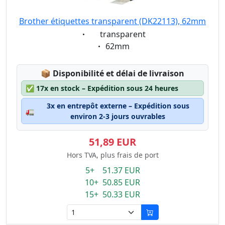
Brother étiquettes transparent (DK22113), 62mm
Eigenschaft:
transparent
Eigenschaft:
62mm
Lagerstatus:
📦
Disponibilité et délai de livraison
✅
17x en stock – Expédition sous 24 heures
3x en entrepôt externe – Expédition sous
🚛
environ 2-3 jours ouvrables
51,89 EUR
Hors TVA, plus frais de port
5+ 51.37 EUR
10+ 50.85 EUR
15+ 50.33 EUR