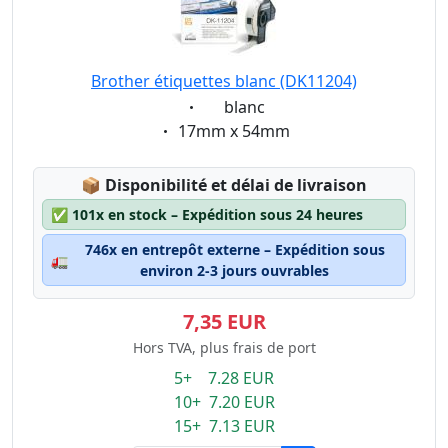
Brother étiquettes blanc (DK11204)
Eigenschaft:
blanc
Eigenschaft:
17mm x 54mm
Lagerstatus:
📦
Disponibilité et délai de livraison
✅
101x en stock – Expédition sous 24 heures
746x en entrepôt externe – Expédition sous
🚛
environ 2-3 jours ouvrables
7,35 EUR
Hors TVA, plus frais de port
5+ 7.28 EUR
10+ 7.20 EUR
15+ 7.13 EUR