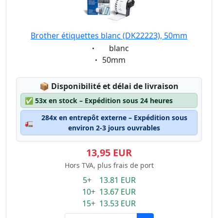
Brother étiquettes blanc (DK22223), 50mm
Eigenschaft:
blanc
Eigenschaft:
50mm
Lagerstatus:
📦
Disponibilité et délai de livraison
✅
53x en stock – Expédition sous 24 heures
284x en entrepôt externe – Expédition sous
🚛
environ 2-3 jours ouvrables
13,95 EUR
Hors TVA, plus frais de port
5+ 13.81 EUR
10+ 13.67 EUR
15+ 13.53 EUR