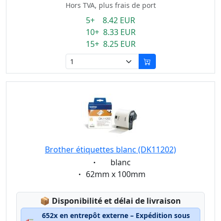
Hors TVA, plus frais de port
5+ 8.42 EUR
10+ 8.33 EUR
15+ 8.25 EUR
Brother étiquettes blanc (DK11202)
Eigenschaft:
blanc
Eigenschaft:
62mm x 100mm
Lagerstatus:
📦
Disponibilité et délai de livraison
652x en entrepôt externe – Expédition sous
🚛