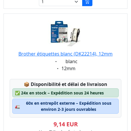
Brother étiquettes blanc (DK22214), 12mm
Eigenschaft:
blanc
Eigenschaft:
12mm
Lagerstatus:
📦
Disponibilité et délai de livraison
✅
24x en stock – Expédition sous 24 heures
60x en entrepôt externe – Expédition sous
🚛
environ 2-3 jours ouvrables
9,14 EUR