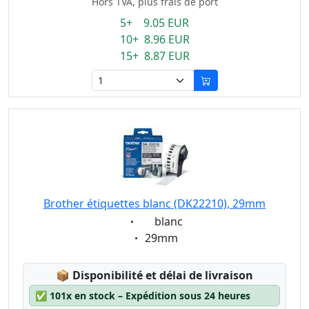
Hors TVA, plus frais de port
5+ 9.05 EUR
10+ 8.96 EUR
15+ 8.87 EUR
Brother étiquettes blanc (DK22210), 29mm
Eigenschaft:
blanc
Eigenschaft:
29mm
Lagerstatus:
📦
Disponibilité et délai de livraison
✅
101x en stock – Expédition sous 24 heures