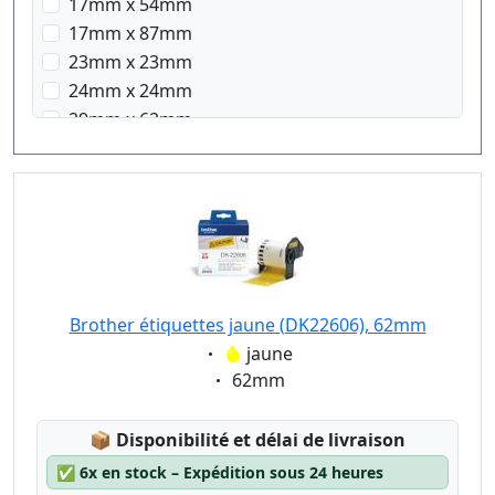
17mm x 54mm
17mm x 87mm
23mm x 23mm
24mm x 24mm
29mm x 62mm
29mm x 90mm
38mm x 90mm
58mm x 58mm
62mm x 100mm
Brother étiquettes jaune (DK22606), 62mm
Eigenschaft:
jaune
Eigenschaft:
62mm
Lagerstatus:
📦
Disponibilité et délai de livraison
✅
6x en stock – Expédition sous 24 heures