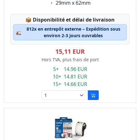
Eigenschaft:
29mm x 62mm
Lagerstatus:
📦
Disponibilité et délai de livraison
812x en entrepôt externe – Expédition sous
🚛
environ 2-3 jours ouvrables
15,11 EUR
Hors TVA, plus frais de port
5+ 14.96 EUR
10+ 14.81 EUR
15+ 14.66 EUR