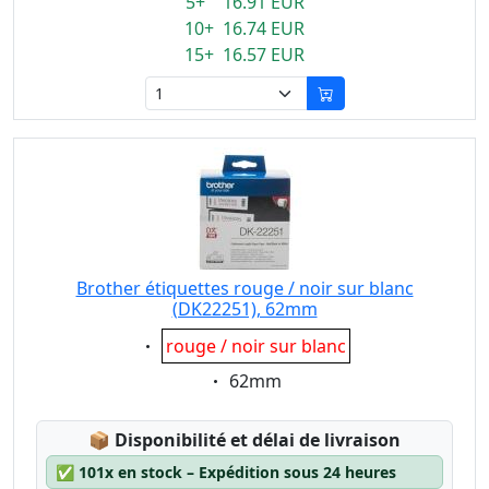
5+ 16.91 EUR
10+ 16.74 EUR
15+ 16.57 EUR
Brother étiquettes rouge / noir sur blanc
(DK22251), 62mm
Eigenschaft:
rouge / noir sur blanc
Eigenschaft:
62mm
Lagerstatus:
📦
Disponibilité et délai de livraison
✅
101x en stock – Expédition sous 24 heures