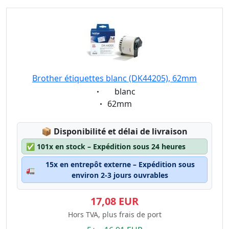
Brother étiquettes blanc (DK44205), 62mm
Eigenschaft:
blanc
Eigenschaft:
62mm
Lagerstatus:
📦
Disponibilité et délai de livraison
✅
101x en stock – Expédition sous 24 heures
15x en entrepôt externe – Expédition sous
🚛
environ 2-3 jours ouvrables
17,08 EUR
Hors TVA, plus frais de port