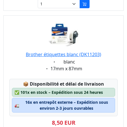
Brother étiquettes blanc (DK11203)
Eigenschaft:
blanc
Eigenschaft:
17mm x 87mm
Lagerstatus:
📦
Disponibilité et délai de livraison
✅
101x en stock – Expédition sous 24 heures
16x en entrepôt externe – Expédition sous
🚛
environ 2-3 jours ouvrables
8,50 EUR