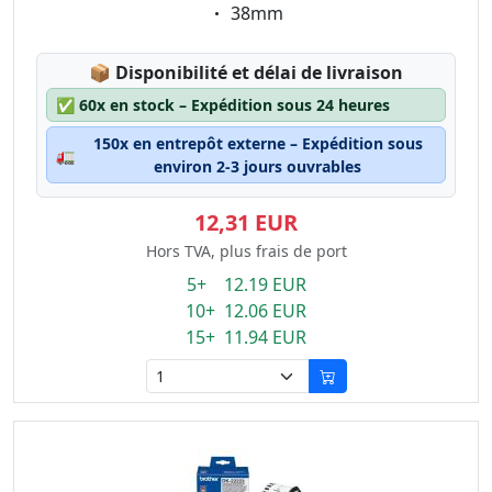
Eigenschaft:
38mm
Lagerstatus:
📦
Disponibilité et délai de livraison
✅
60x en stock – Expédition sous 24 heures
150x en entrepôt externe – Expédition sous
🚛
environ 2-3 jours ouvrables
12,31 EUR
Hors TVA, plus frais de port
5+ 12.19 EUR
10+ 12.06 EUR
15+ 11.94 EUR