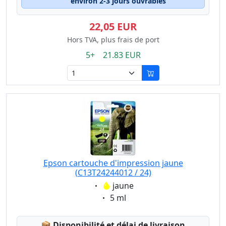
environ 2-3 jours ouvrables
22,05 EUR
Hors TVA, plus frais de port
5+ 21.83 EUR
Epson cartouche d'impression jaune
(C13T24244012 / 24)
Eigenschaft:
jaune
Eigenschaft:
5 ml
Lagerstatus:
📦
Disponibilité et délai de livraison