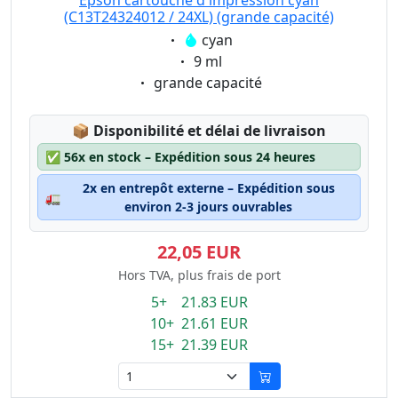
Epson cartouche d'impression cyan
(C13T24324012 / 24XL) (grande capacité)
Eigenschaft:
cyan
Eigenschaft:
9 ml
Eigenschaft:
grande capacité
Lagerstatus:
📦
Disponibilité et délai de livraison
✅
56x en stock – Expédition sous 24 heures
2x en entrepôt externe – Expédition sous
🚛
environ 2-3 jours ouvrables
22,05 EUR
Hors TVA, plus frais de port
5+ 21.83 EUR
10+ 21.61 EUR
15+ 21.39 EUR