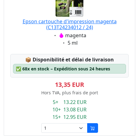
Epson cartouche d'impression magenta
(C13T24234012 / 24)
Eigenschaft:
magenta
Eigenschaft:
5 ml
Lagerstatus:
📦
Disponibilité et délai de livraison
✅
68x en stock – Expédition sous 24 heures
13,35 EUR
Hors TVA, plus frais de port
5+ 13.22 EUR
10+ 13.08 EUR
15+ 12.95 EUR