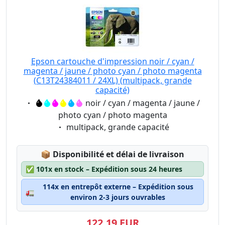
Epson cartouche d'impression noir / cyan /
magenta / jaune / photo cyan / photo magenta
(C13T24384011 / 24XL) (multipack, grande
capacité)
Eigenschaft:
noir / cyan / magenta / jaune /
photo cyan / photo magenta
Eigenschaft:
multipack, grande capacité
Lagerstatus:
📦
Disponibilité et délai de livraison
✅
101x en stock – Expédition sous 24 heures
114x en entrepôt externe – Expédition sous
🚛
environ 2-3 jours ouvrables
122,19 EUR