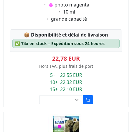
Eigenschaft:
photo magenta
Eigenschaft:
10 ml
Eigenschaft:
grande capacité
Lagerstatus:
📦
Disponibilité et délai de livraison
✅
74x en stock – Expédition sous 24 heures
22,78 EUR
Hors TVA, plus frais de port
5+ 22.55 EUR
10+ 22.32 EUR
15+ 22.10 EUR