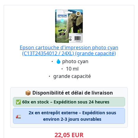
Epson cartouche d'impression photo cyan
(C13T24354012 / 24XL) (grande capacité)
Eigenschaft:
photo cyan
Eigenschaft:
10 ml
Eigenschaft:
grande capacité
Lagerstatus:
📦
Disponibilité et délai de livraison
✅
60x en stock – Expédition sous 24 heures
2x en entrepôt externe – Expédition sous
🚛
environ 2-3 jours ouvrables
22,05 EUR