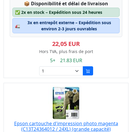
Lagerstatus:
📦
Disponibilité et délai de livraison
✅
2x en stock – Expédition sous 24 heures
3x en entrepôt externe – Expédition sous
🚛
environ 2-3 jours ouvrables
22,05 EUR
Hors TVA, plus frais de port
5+ 21.83 EUR
Epson cartouche d'impression photo magenta
(C13T24364012 / 24XL) (grande capacité)