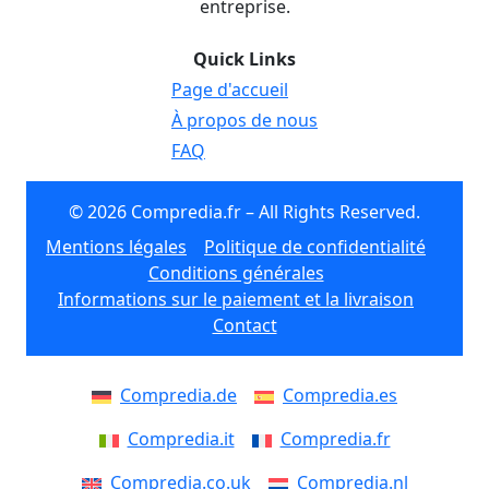
entreprise.
Quick Links
Page d'accueil
À propos de nous
FAQ
© 2026 Compredia.fr – All Rights Reserved.
Mentions légales
Politique de confidentialité
Conditions générales
Informations sur le paiement et la livraison
Contact
Compredia.de
Compredia.es
Compredia.it
Compredia.fr
Compredia.co.uk
Compredia.nl