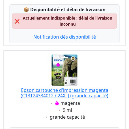
Lagerstatus:
📦
Disponibilité et délai de livraison
Actuellement indisponible : délai de livraison
❌
inconnu
Notification dès disponibilité
Epson cartouche d'impression magenta
(C13T24334012 / 24XL) (grande capacité)
Eigenschaft:
magenta
Eigenschaft:
9 ml
Eigenschaft:
grande capacité