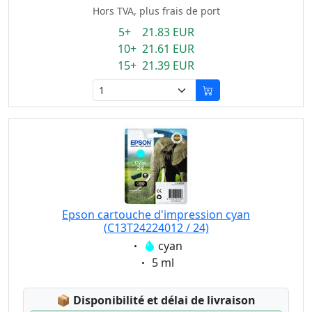
Hors TVA, plus frais de port
5+ 21.83 EUR
10+ 21.61 EUR
15+ 21.39 EUR
Epson cartouche d'impression cyan
(C13T24224012 / 24)
Eigenschaft:
cyan
Eigenschaft:
5 ml
Lagerstatus:
📦
Disponibilité et délai de livraison