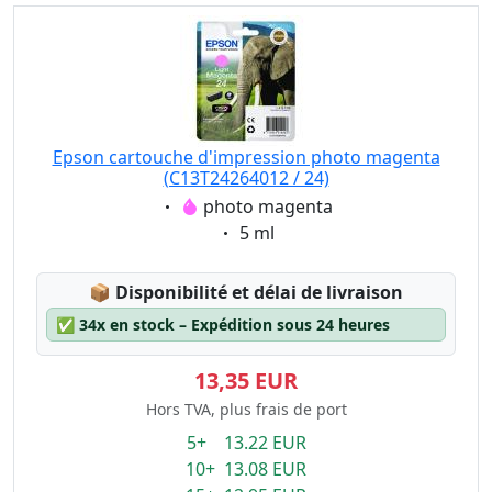
Epson cartouche d'impression photo magenta
(C13T24264012 / 24)
Eigenschaft:
photo magenta
Eigenschaft:
5 ml
Lagerstatus:
📦
Disponibilité et délai de livraison
✅
34x en stock – Expédition sous 24 heures
13,35 EUR
Hors TVA, plus frais de port
5+ 13.22 EUR
10+ 13.08 EUR