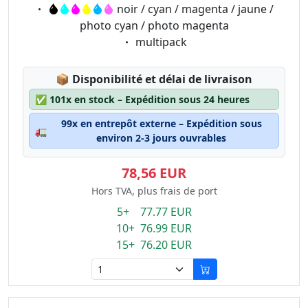
Eigenschaft:
noir / cyan / magenta / jaune /
photo cyan / photo magenta
Eigenschaft:
multipack
Lagerstatus:
📦
Disponibilité et délai de livraison
✅
101x en stock – Expédition sous 24 heures
99x en entrepôt externe – Expédition sous
🚛
environ 2-3 jours ouvrables
78,56 EUR
Hors TVA, plus frais de port
5+ 77.77 EUR
10+ 76.99 EUR
15+ 76.20 EUR