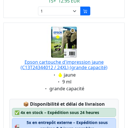
15+ 12.95 EUR
Epson cartouche d'impression jaune
(C13T24344012 / 24XL) (grande capacité)
Eigenschaft:
jaune
Eigenschaft:
9 ml
Eigenschaft:
grande capacité
Lagerstatus:
📦
Disponibilité et délai de livraison
✅
4x en stock – Expédition sous 24 heures
5x en entrepôt externe – Expédition sous
🚛