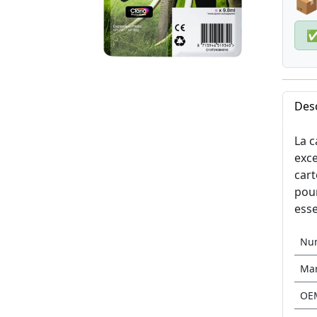
📦
Desc
La c
exce
cart
pour
esse
Nu
Ma
OE