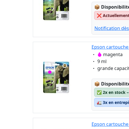
Lagerstatus
📦
Disponibilit
❌
Actuellement 
Notification dès
Epson cartouche 
Eigenschaft:
magenta
Eigenschaft:
9 ml
Eigenschaft:
grande capaci
Lagerstatus
📦
Disponibilit
✅
2x en stock 
🚛
3x en entrep
Epson cartouche