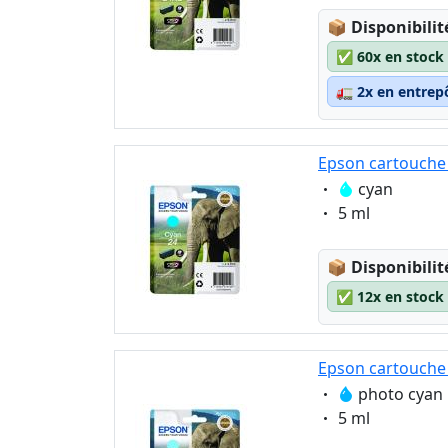
Lagerstatus
📦
Disponibilit
✅
60x en stock
🚛
2x en entrep
Epson cartouche 
Eigenschaft:
cyan
Eigenschaft:
5 ml
Lagerstatus
📦
Disponibilit
✅
12x en stock
Epson cartouche 
Eigenschaft:
photo cyan
Eigenschaft:
5 ml