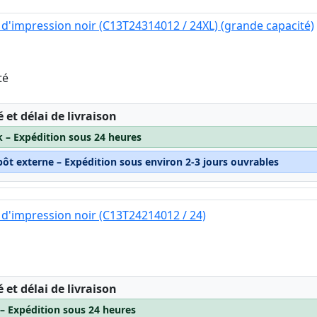
d'impression noir (C13T24314012 / 24XL) (grande capacité)
té
:
é et délai de livraison
k – Expédition sous 24 heures
pôt externe – Expédition sous environ 2-3 jours ouvrables
d'impression noir (C13T24214012 / 24)
:
é et délai de livraison
 – Expédition sous 24 heures