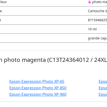
leur
photo m
e
Cartouche d
N
8715946625
10 ml
grande capa
n photo magenta (C13T24364012 / 24XL)
Epson Expression Photo XP-65
Epso
Epson Expression Photo XP-850
Epso
Epson Expression Photo XP-960
Epso