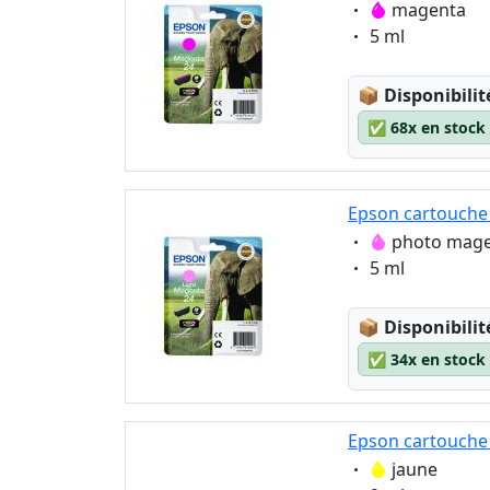
Eigenschaft:
magenta
Eigenschaft:
5 ml
Lagerstatus
📦
Disponibilit
✅
68x en stock
Epson cartouche
Eigenschaft:
photo mag
Eigenschaft:
5 ml
Lagerstatus
📦
Disponibilit
✅
34x en stock
Epson cartouche 
Eigenschaft:
jaune