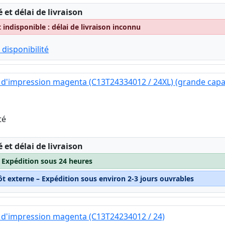
:
é et délai de livraison
indisponible : délai de livraison inconnu
 disponibilité
d'impression magenta (C13T24334012 / 24XL) (grande capa
té
:
é et délai de livraison
– Expédition sous 24 heures
ôt externe – Expédition sous environ 2-3 jours ouvrables
 d'impression magenta (C13T24234012 / 24)