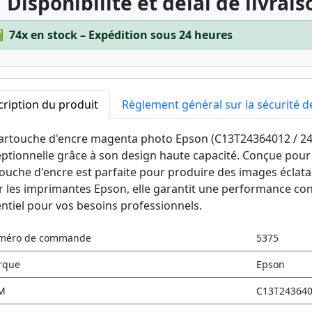
 Disponibilité et délai de livrais
✅
74x en stock – Expédition sous 24 heures
ription du produit
Règlement général sur la sécurité d
artouche d'encre magenta photo Epson (C13T24364012 / 24X
ptionnelle grâce à son design haute capacité. Conçue pour 
ouche d'encre est parfaite pour produire des images éclata
 les imprimantes Epson, elle garantit une performance const
ntiel pour vos besoins professionnels.
méro de commande
5375
rque
Epson
M
C13T243640