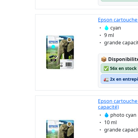
Epson cartouche 
Eigenschaft:
cyan
Eigenschaft:
9 ml
Eigenschaft:
grande capaci
Lagerstatus
📦
Disponibilit
✅
56x en stock
🚛
2x en entrep
Epson cartouche 
capacité)
Eigenschaft:
photo cyan
Eigenschaft:
10 ml
Eigenschaft:
grande capaci