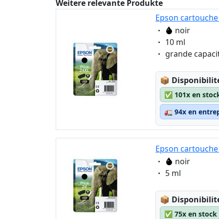
Weitere relevante Produkte
Epson cartouche 
Eigenschaft:
noir
Eigenschaft:
10 ml
Eigenschaft:
grande capaci
Lagerstatus
📦
Disponibilit
✅
101x en stoc
🚛
94x en entre
Epson cartouche 
Eigenschaft:
noir
Eigenschaft:
5 ml
Lagerstatus
📦
Disponibilit
✅
75x en stock