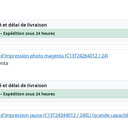
:
é et délai de livraison
 – Expédition sous 24 heures
 d'impression photo magenta (C13T24264012 / 24)
enta
:
é et délai de livraison
 – Expédition sous 24 heures
d'impression jaune (C13T24344012 / 24XL) (grande capacité