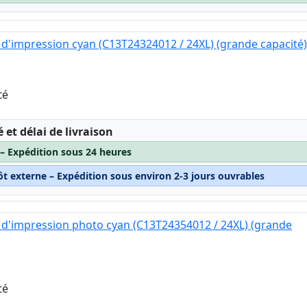
d'impression cyan (C13T24324012 / 24XL) (grande capacité)
té
:
é et délai de livraison
 – Expédition sous 24 heures
ôt externe – Expédition sous environ 2-3 jours ouvrables
d'impression photo cyan (C13T24354012 / 24XL) (grande
té