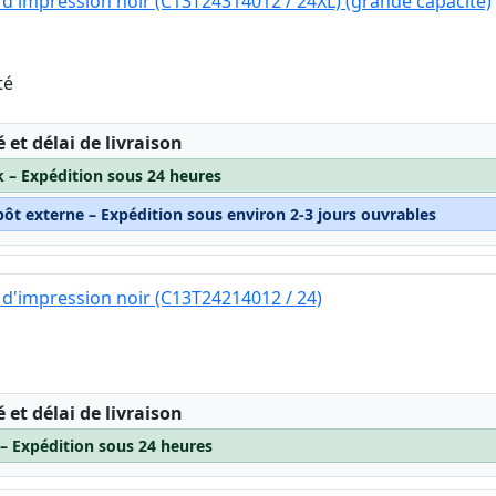
d'impression noir (C13T24314012 / 24XL) (grande capacité)
té
:
é et délai de livraison
k – Expédition sous 24 heures
pôt externe – Expédition sous environ 2-3 jours ouvrables
d'impression noir (C13T24214012 / 24)
:
é et délai de livraison
 – Expédition sous 24 heures