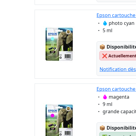
Epson cartouche 
Eigenschaft:
photo cyan
Eigenschaft:
5 ml
Lagerstatus
📦
Disponibilit
❌
Actuellement 
Notification dès
Epson cartouche 
Eigenschaft:
magenta
Eigenschaft:
9 ml
Eigenschaft:
grande capaci
Lagerstatus
📦
Disponibilit