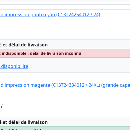
d'impression photo cyan (C13T24254012 / 24)
:
é et délai de livraison
indisponible : délai de livraison inconnu
 disponibilité
d'impression magenta (C13T24334012 / 24XL) (grande capa
té
:
é et délai de livraison