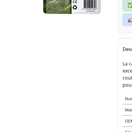

Desc
La c
exce
coul
pour
Nu
Ma
OE