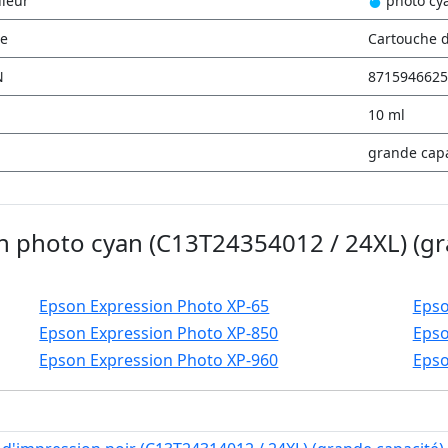
leur
photo cy
e
Cartouche d
N
8715946625
10 ml
grande capa
 photo cyan (C13T24354012 / 24XL) (gr
Epson Expression Photo XP-65
Epso
Epson Expression Photo XP-850
Epso
Epson Expression Photo XP-960
Epso