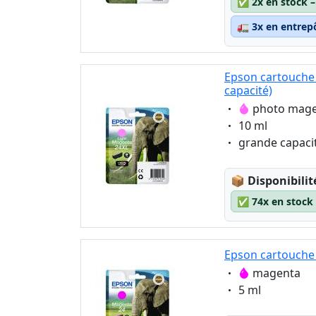
✅
2x en stock 
🚛
3x en entrep
Epson cartouche
capacité)
Eigenschaft:
photo mag
Eigenschaft:
10 ml
Eigenschaft:
grande capaci
Lagerstatus
📦
Disponibilit
✅
74x en stock
Epson cartouche
Eigenschaft:
magenta
Eigenschaft:
5 ml