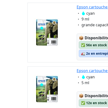
Epson cartouche 
Eigenschaft:
cyan
Eigenschaft:
9 ml
Eigenschaft:
grande capaci
Lagerstatus
📦
Disponibilit
✅
56x en stock
🚛
2x en entrep
Epson cartouche 
Eigenschaft:
cyan
Eigenschaft:
5 ml
Lagerstatus
📦
Disponibilit
✅
12x en stock