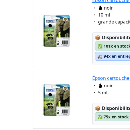
Epson cartouche 
Eigenschaft:
noir
Eigenschaft:
10 ml
Eigenschaft:
grande capaci
Lagerstatus
📦
Disponibilit
✅
101x en stoc
🚛
94x en entre
Epson cartouche 
Eigenschaft:
noir
Eigenschaft:
5 ml
Lagerstatus
📦
Disponibilit
✅
75x en stock