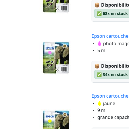
Lagerstatus
📦
Disponibilit
✅
68x en stock
Epson cartouche
Eigenschaft:
photo mag
Eigenschaft:
5 ml
Lagerstatus
📦
Disponibilit
✅
34x en stock
Epson cartouche 
Eigenschaft:
jaune
Eigenschaft:
9 ml
Eigenschaft:
grande capaci