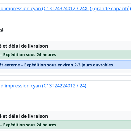
d'impression cyan (C13T24324012 / 24XL) (grande capacité)
té
:
é et délai de livraison
 – Expédition sous 24 heures
ôt externe – Expédition sous environ 2-3 jours ouvrables
d'impression cyan (C13T24224012 / 24)
:
é et délai de livraison
 – Expédition sous 24 heures