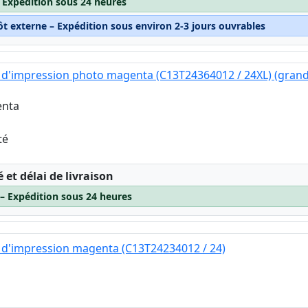
– Expédition sous 24 heures
ôt externe – Expédition sous environ 2-3 jours ouvrables
 d'impression photo magenta (C13T24364012 / 24XL) (gran
enta
té
:
é et délai de livraison
 – Expédition sous 24 heures
 d'impression magenta (C13T24234012 / 24)