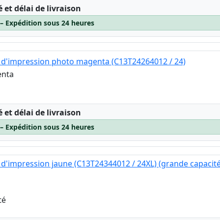
:
é et délai de livraison
 – Expédition sous 24 heures
 d'impression photo magenta (C13T24264012 / 24)
enta
:
é et délai de livraison
 – Expédition sous 24 heures
d'impression jaune (C13T24344012 / 24XL) (grande capacité
té