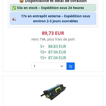
Lagerstatus:
📦
Disponibilité et délai de livraison
✅
53x en stock – Expédition sous 24 heures
17x en entrepôt externe – Expédition sous
🚛
environ 2-3 jours ouvrables
89,73 EUR
Hors TVA, plus frais de port
5+ 88.83 EUR
10+ 87.94 EUR
15+ 87.04 EUR