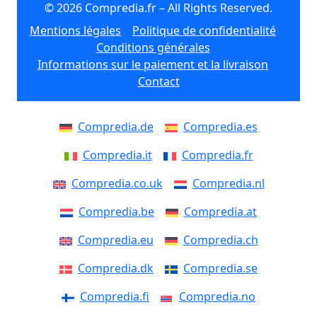
© 2026 Compredia.fr – All Rights Reserved.
Mentions légales
Politique de confidentialité
Conditions générales
Informations sur le paiement et la livraison
Contact
Compredia.de
Compredia.es
Compredia.it
Compredia.fr
Compredia.co.uk
Compredia.nl
Compredia.be
Compredia.at
Compredia.eu
Compredia.ch
Compredia.dk
Compredia.se
Compredia.fi
Compredia.no