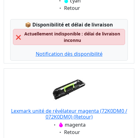
Eigenschaft:
cyan
Eigenschaft:
Retour
Lagerstatus:
📦
Disponibilité et délai de livraison
Actuellement indisponible : délai de livraison
❌
inconnu
Notification dès disponibilité
Lexmark unité de révélateur magenta (72K0DM0 /
072K0DM0) (Retour)
Eigenschaft:
magenta
Eigenschaft:
Retour