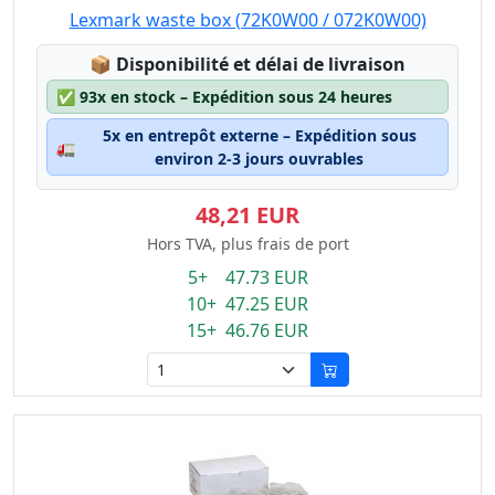
Lexmark waste box (72K0W00 / 072K0W00)
Lagerstatus:
📦
Disponibilité et délai de livraison
✅
93x en stock – Expédition sous 24 heures
5x en entrepôt externe – Expédition sous
🚛
environ 2-3 jours ouvrables
48,21 EUR
Hors TVA, plus frais de port
5+ 47.73 EUR
10+ 47.25 EUR
15+ 46.76 EUR