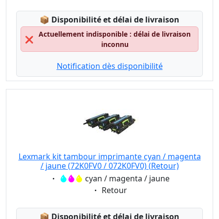
Lagerstatus:
📦
Disponibilité et délai de livraison
Actuellement indisponible : délai de livraison
❌
inconnu
Notification dès disponibilité
Lexmark kit tambour imprimante cyan / magenta
/ jaune (72K0FV0 / 072K0FV0) (Retour)
Eigenschaft:
cyan / magenta / jaune
Eigenschaft:
Retour
Lagerstatus:
📦
Disponibilité et délai de livraison