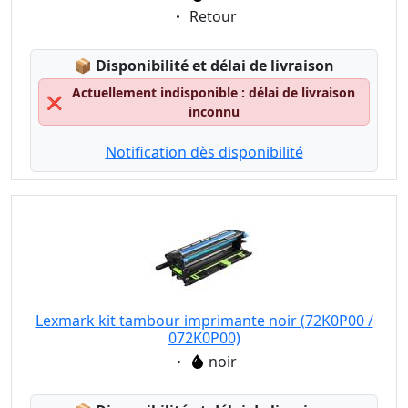
Eigenschaft:
Retour
Lagerstatus:
📦
Disponibilité et délai de livraison
Actuellement indisponible : délai de livraison
❌
inconnu
Notification dès disponibilité
Lexmark kit tambour imprimante noir (72K0P00 /
072K0P00)
Eigenschaft:
noir