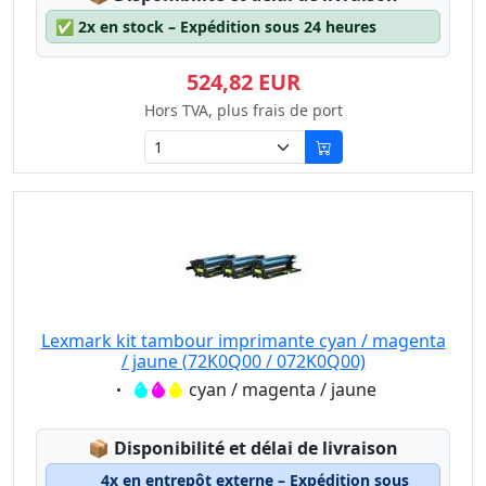
✅
2x en stock – Expédition sous 24 heures
524,82 EUR
Hors TVA, plus frais de port
Lexmark kit tambour imprimante cyan / magenta
/ jaune (72K0Q00 / 072K0Q00)
Eigenschaft:
cyan / magenta / jaune
Lagerstatus:
📦
Disponibilité et délai de livraison
4x en entrepôt externe – Expédition sous