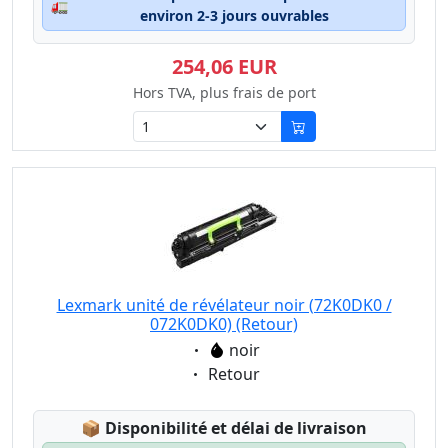
🚛
environ 2-3 jours ouvrables
254,06 EUR
Hors TVA, plus frais de port
Lexmark unité de révélateur noir (72K0DK0 /
072K0DK0) (Retour)
Eigenschaft:
noir
Eigenschaft:
Retour
Lagerstatus:
📦
Disponibilité et délai de livraison