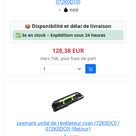
072K0D10)
Eigenschaft:
noir
Lagerstatus:
📦
Disponibilité et délai de livraison
✅
3x en stock – Expédition sous 24 heures
128,38 EUR
Hors TVA, plus frais de port
Lexmark unité de révélateur cyan (72K0DC0 /
072K0DC0) (Retour)