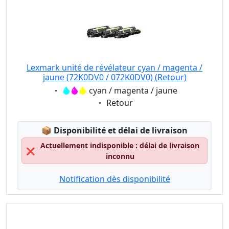
Lexmark unité de révélateur cyan / magenta /
jaune (72K0DV0 / 072K0DV0) (Retour)
Eigenschaft:
cyan / magenta / jaune
Eigenschaft:
Retour
Lagerstatus:
📦
Disponibilité et délai de livraison
Actuellement indisponible : délai de livraison
❌
inconnu
Notification dès disponibilité