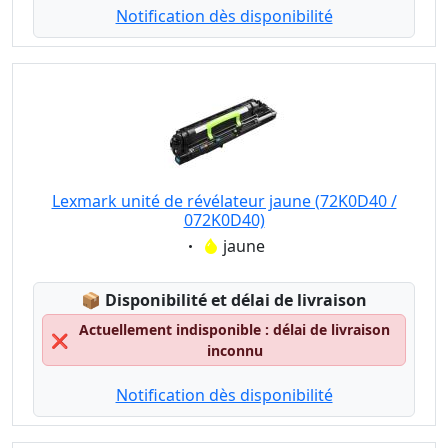
Notification dès disponibilité
Lexmark unité de révélateur jaune (72K0D40 /
072K0D40)
Eigenschaft:
jaune
Lagerstatus:
📦
Disponibilité et délai de livraison
Actuellement indisponible : délai de livraison
❌
inconnu
Notification dès disponibilité