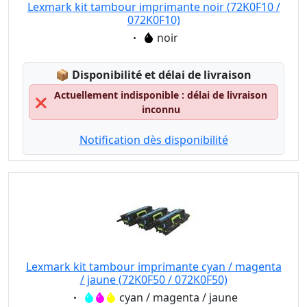
Lexmark kit tambour imprimante noir (72K0F10 /
072K0F10)
Eigenschaft:
noir
Lagerstatus:
📦
Disponibilité et délai de livraison
Actuellement indisponible : délai de livraison
❌
inconnu
Notification dès disponibilité
Lexmark kit tambour imprimante cyan / magenta
/ jaune (72K0F50 / 072K0F50)
Eigenschaft:
cyan / magenta / jaune