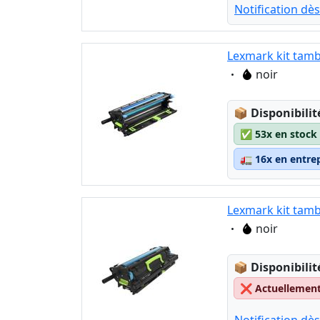
Notification dès
Lexmark kit tamb
Eigenschaft:
noir
Lagerstatus
📦
Disponibilit
✅
53x en stock
🚛
16x en entre
Lexmark kit tamb
Eigenschaft:
noir
Lagerstatus
📦
Disponibilit
❌
Actuellement 