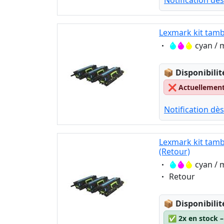
Notification dès
Lexmark kit tamb
Eigenschaft:
cyan / 
Lagerstatus
📦
Disponibilit
❌
Actuellement 
Notification dès
Lexmark kit tamb
(Retour)
Eigenschaft:
cyan / 
Eigenschaft:
Retour
Lagerstatus
📦
Disponibilit
✅
2x en stock 