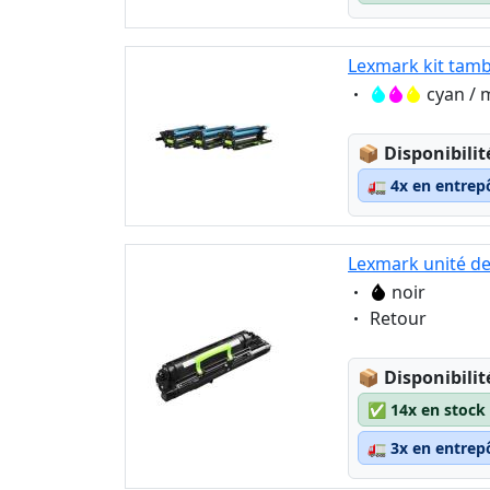
Lexmark kit tam
Eigenschaft:
cyan / 
Lagerstatus
📦
Disponibilit
🚛
4x en entrep
Lexmark unité de
Eigenschaft:
noir
Eigenschaft:
Retour
Lagerstatus
📦
Disponibilit
✅
14x en stock
🚛
3x en entrep