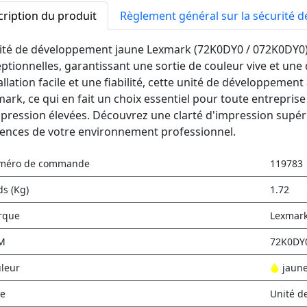
ription du produit
Règlement général sur la sécurité d
nité de développement jaune Lexmark (72K0DY0 / 072K0DY0
ptionnelles, garantissant une sortie de couleur vive et un
allation facile et une fiabilité, cette unité de développement
ark, ce qui en fait un choix essentiel pour toute entrepri
pression élevées. Découvrez une clarté d'impression supér
ences de votre environnement professionnel.
méro de commande
119783
ds (Kg)
1.72
rque
Lexmar
M
72K0DY
leur
jaun
e
Unité d