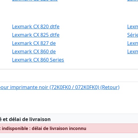
Lexmark CX 820 dtfe
Lexm
Lexmark CX 825 dtfe
Séri
Lexmark CX 827 de
Lexm
Lexmark CX 860 de
Lexm
Lexmark CX 860 Series
our imprimante noir (72K0FK0 / 072K0FK0) (Retour)
:
é et délai de livraison
indisponible : délai de livraison inconnu