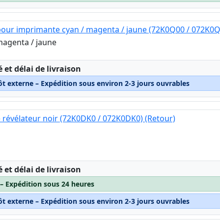
bour imprimante cyan / magenta / jaune (72K0Q00 / 072K0Q
magenta / jaune
:
é et délai de livraison
ôt externe – Expédition sous environ 2-3 jours ouvrables
 révélateur noir (72K0DK0 / 072K0DK0) (Retour)
:
é et délai de livraison
 – Expédition sous 24 heures
ôt externe – Expédition sous environ 2-3 jours ouvrables