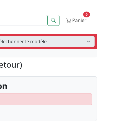
0
Recherche
Panier
etour)
on