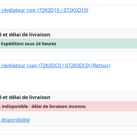
 révélateur noir (72K0D10 / 072K0D10)
:
é et délai de livraison
– Expédition sous 24 heures
 révélateur cyan (72K0DC0 / 072K0DC0) (Retour)
:
é et délai de livraison
indisponible : délai de livraison inconnu
 disponibilité