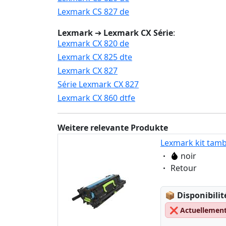
Lexmark CS 827 de
Lexmark
➔
Lexmark CX Série
:
Lexmark CX 820 de
Lexmark CX 825 dte
Lexmark CX 827
Série Lexmark CX 827
Lexmark CX 860 dtfe
Weitere relevante Produkte
Lexmark kit tamb
Eigenschaft:
noir
Eigenschaft:
Retour
Lagerstatus
📦
Disponibilit
❌
Actuellement 