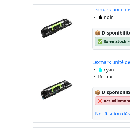
Lexmark unité de
Eigenschaft:
noir
Lagerstatus
📦
Disponibilit
✅
3x en stock 
Lexmark unité de
Eigenschaft:
cyan
Eigenschaft:
Retour
Lagerstatus
📦
Disponibilit
❌
Actuellement 
Notification dès