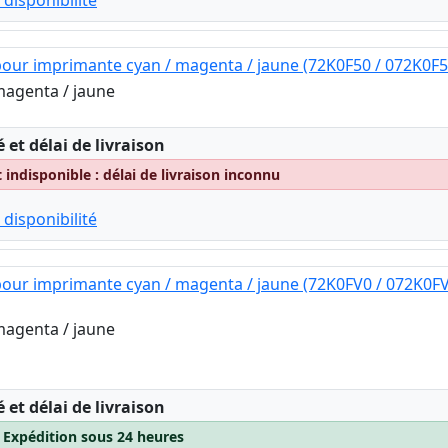
 disponibilité
our imprimante cyan / magenta / jaune (72K0F50 / 072K0F5
magenta / jaune
:
é et délai de livraison
indisponible : délai de livraison inconnu
 disponibilité
our imprimante cyan / magenta / jaune (72K0FV0 / 072K0FV
magenta / jaune
:
é et délai de livraison
– Expédition sous 24 heures