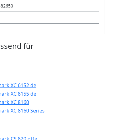
582650
assend für
ark XC 6152 de
ark XC 8155 de
ark XC 8160
ark XC 8160 Series
ark CS 820 dtfe