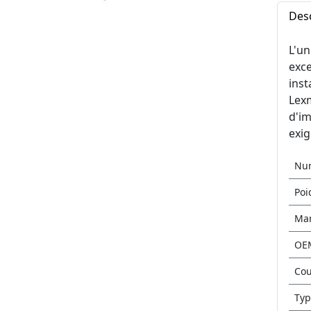
Desc
L'u
exce
inst
Lexm
d'im
exig
Nu
Poi
Ma
OE
Cou
Typ