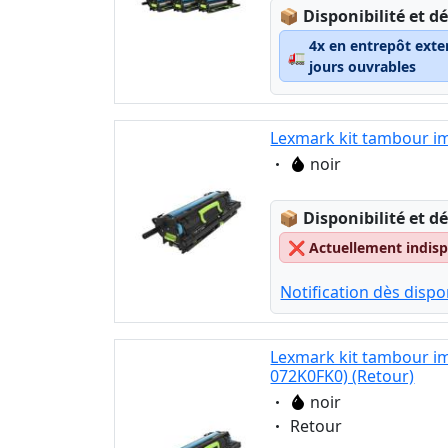
Lagerstatus:
📦
Disponibilité et dé
4x en entrepôt exte
🚛
jours ouvrables
Lexmark kit tambour im
Eigenschaft:
noir
Lagerstatus:
📦
Disponibilité et dé
❌
Actuellement indispo
Notification dès dispon
Lexmark kit tambour im
072K0FK0) (Retour)
Eigenschaft:
noir
Eigenschaft:
Retour