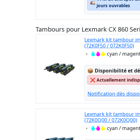
🚛
jours ouvrables
Tambours pour Lexmark CX 860 Ser
Lexmark kit tambour i
(72K0F50 / 072K0F50)
Eigenschaft:
cyan / magent
Lagerstatus:
📦
Disponibilité et dé
❌
Actuellement indispo
Notification dès dispon
Lexmark kit tambour i
(72K0Q00 / 072K0Q00)
Eigenschaft:
cyan / magent