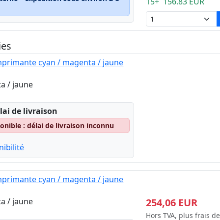
15+ 156.83 EUR
ies
mprimante cyan / magenta / jaune
a / jaune
lai de livraison
nible : délai de livraison inconnu
ibilité
mprimante cyan / magenta / jaune
a / jaune
254,06 EUR
Hors TVA, plus frais de