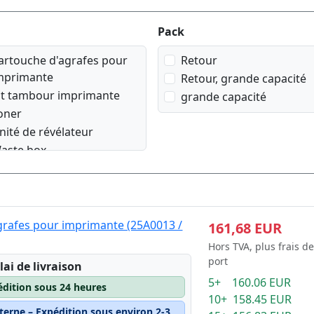
Pack
artouche d'agrafes pour
Retour
mprimante
Retour, grande capacité
it tambour imprimante
grande capacité
oner
nité de révélateur
aste box
grafes pour imprimante (25A0013 /
161,68 EUR
Hors TVA, plus frais de
port
lai de livraison
5+ 160.06 EUR
édition sous 24 heures
10+ 158.45 EUR
terne – Expédition sous environ 2-3