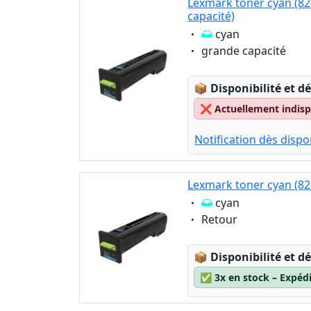
Lexmark toner cyan (82
capacité)
Eigenschaft:
cyan
Eigenschaft:
grande capacité
Lagerstatus:
📦
Disponibilité et dé
❌
Actuellement indispo
Notification dès dispon
Lexmark toner cyan (82
Eigenschaft:
cyan
Eigenschaft:
Retour
Lagerstatus:
📦
Disponibilité et dé
✅
3x en stock – Expéd