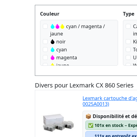
Produktfilter
Couleur
Type
cyan / magenta /
C
jaune
i
noir
K
cyan
T
magenta
U
jaune
W
noir
cyan
Divers pour Lexmark CX 860 Series
magenta
jaune
Lexmark cartouche d'a
0025A0013)
Lagerstatus:
📦
Disponibilité et dé
✅
101x en stock – Exp
111x en entrepôt ex