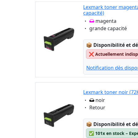
Lexmark toner magenta
capacité)
Eigenschaft:
magenta
Eigenschaft:
grande capacité
Lagerstatus:
📦
Disponibilité et dé
❌
Actuellement indispo
Notification dès dispon
Lexmark toner noir (72
Eigenschaft:
noir
Eigenschaft:
Retour
Lagerstatus:
📦
Disponibilité et dé
✅
101x en stock – Exp