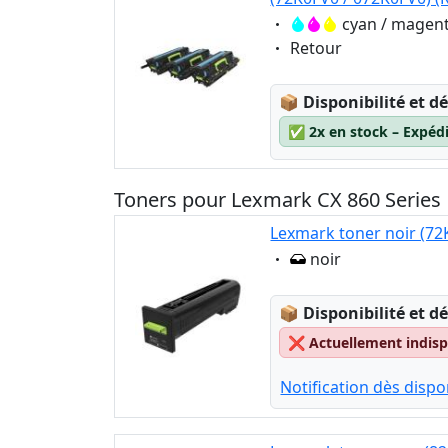
Eigenschaft:
cyan / magent
Eigenschaft:
Retour
Lagerstatus:
📦
Disponibilité et dé
✅
2x en stock – Expéd
Toners pour Lexmark CX 860 Series
Lexmark toner noir (72
Eigenschaft:
noir
Lagerstatus:
📦
Disponibilité et dé
❌
Actuellement indispo
Notification dès dispon