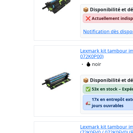
Lagerstatus:
📦
Disponibilité et dé
❌
Actuellement indispo
Notification dès dispon
Lexmark kit tambour im
072K0P00)
Eigenschaft:
noir
Lagerstatus:
📦
Disponibilité et dé
✅
53x en stock – Expé
17x en entrepôt ext
🚛
jours ouvrables
Lexmark kit tambour i
(72K0FV0 / 072K0FV0) (