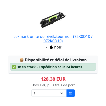
Lexmark unité de révélateur noir (72K0D10 /
072K0D10)
Eigenschaft:
noir
Lagerstatus:
📦
Disponibilité et délai de livraison
✅
3x en stock – Expédition sous 24 heures
128,38 EUR
Hors TVA, plus frais de port