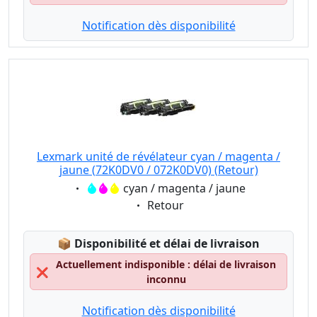
Notification dès disponibilité
Lexmark unité de révélateur cyan / magenta /
jaune (72K0DV0 / 072K0DV0) (Retour)
Eigenschaft:
cyan / magenta / jaune
Eigenschaft:
Retour
Lagerstatus:
📦
Disponibilité et délai de livraison
Actuellement indisponible : délai de livraison
❌
inconnu
Notification dès disponibilité