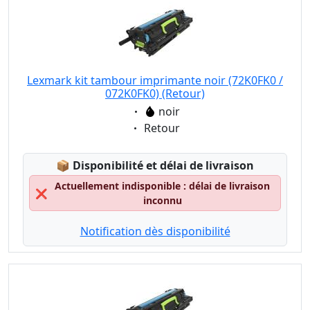
Lexmark kit tambour imprimante noir (72K0FK0 /
072K0FK0) (Retour)
Eigenschaft:
noir
Eigenschaft:
Retour
Lagerstatus:
📦
Disponibilité et délai de livraison
Actuellement indisponible : délai de livraison
❌
inconnu
Notification dès disponibilité