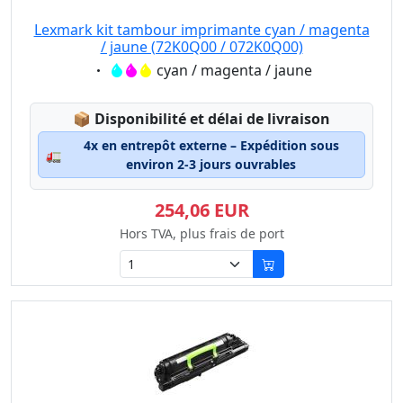
Lexmark kit tambour imprimante cyan / magenta
/ jaune (72K0Q00 / 072K0Q00)
Eigenschaft:
cyan / magenta / jaune
Lagerstatus:
📦
Disponibilité et délai de livraison
4x en entrepôt externe – Expédition sous
🚛
environ 2-3 jours ouvrables
254,06 EUR
Hors TVA, plus frais de port