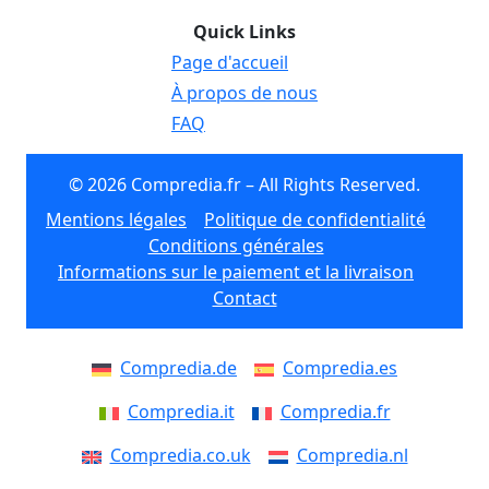
Quick Links
Page d'accueil
À propos de nous
FAQ
© 2026 Compredia.fr – All Rights Reserved.
Mentions légales
Politique de confidentialité
Conditions générales
Informations sur le paiement et la livraison
Contact
Compredia.de
Compredia.es
Compredia.it
Compredia.fr
Compredia.co.uk
Compredia.nl