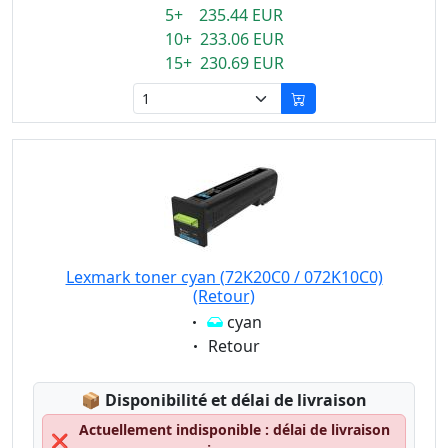
5+ 235.44 EUR
10+ 233.06 EUR
15+ 230.69 EUR
Lexmark toner cyan (72K20C0 / 072K10C0)
(Retour)
Eigenschaft:
cyan
Eigenschaft:
Retour
Lagerstatus:
📦
Disponibilité et délai de livraison
Actuellement indisponible : délai de livraison
❌