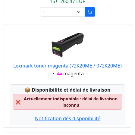
15+ 260.47 EUR
Lexmark toner magenta (72K20ME / 072K20ME)
Eigenschaft:
magenta
Lagerstatus:
📦
Disponibilité et délai de livraison
Actuellement indisponible : délai de livraison
❌
inconnu
Notification dès disponibilité