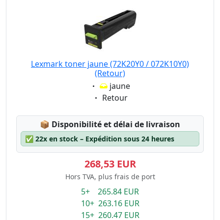
Lexmark toner jaune (72K20Y0 / 072K10Y0)
(Retour)
Eigenschaft:
jaune
Eigenschaft:
Retour
Lagerstatus:
📦
Disponibilité et délai de livraison
✅
22x en stock – Expédition sous 24 heures
268,53 EUR
Hors TVA, plus frais de port
5+ 265.84 EUR
10+ 263.16 EUR
15+ 260.47 EUR