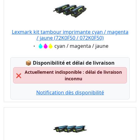
Lexmark kit tambour imprimante cyan / magenta
/ jaune (72K0F50 / 072K0F50)
Eigenschaft:
cyan / magenta / jaune
Lagerstatus:
📦
Disponibilité et délai de livraison
Actuellement indisponible : délai de livraison
❌
inconnu
Notification dès disponibilité