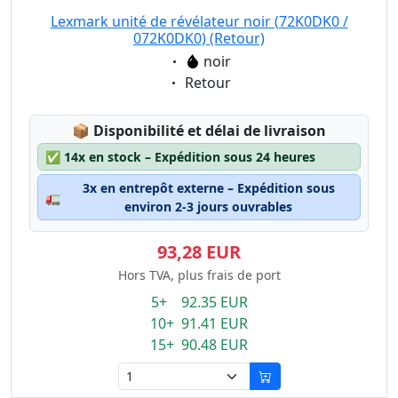
Lexmark unité de révélateur noir (72K0DK0 /
072K0DK0) (Retour)
Eigenschaft:
noir
Eigenschaft:
Retour
Lagerstatus:
📦
Disponibilité et délai de livraison
✅
14x en stock – Expédition sous 24 heures
3x en entrepôt externe – Expédition sous
🚛
environ 2-3 jours ouvrables
93,28 EUR
Hors TVA, plus frais de port
5+ 92.35 EUR
10+ 91.41 EUR
15+ 90.48 EUR