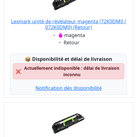
Lexmark unité de révélateur magenta (72K0DM0 /
072K0DM0) (Retour)
Eigenschaft:
magenta
Eigenschaft:
Retour
Lagerstatus:
📦
Disponibilité et délai de livraison
Actuellement indisponible : délai de livraison
❌
inconnu
Notification dès disponibilité