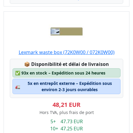
Lexmark waste box (72K0W00 / 072K0W00)
Lagerstatus:
📦
Disponibilité et délai de livraison
✅
93x en stock – Expédition sous 24 heures
5x en entrepôt externe – Expédition sous
🚛
environ 2-3 jours ouvrables
48,21 EUR
Hors TVA, plus frais de port
5+ 47.73 EUR
10+ 47.25 EUR