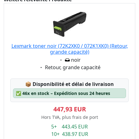
Lexmark toner noir (72K2XK0 / 072K1XK0) (Retour,
grande capacité)
Eigenschaft:
noir
Eigenschaft:
Retour, grande capacité
Lagerstatus:
📦
Disponibilité et délai de livraison
✅
46x en stock – Expédition sous 24 heures
447,93 EUR
Hors TVA, plus frais de port
5+ 443.45 EUR
10+ 438.97 EUR