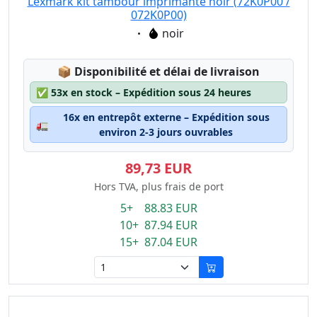
Lexmark kit tambour imprimante noir (72K0P00 /
072K0P00)
Eigenschaft:
noir
Lagerstatus:
📦
Disponibilité et délai de livraison
✅
53x en stock – Expédition sous 24 heures
16x en entrepôt externe – Expédition sous
🚛
environ 2-3 jours ouvrables
89,73 EUR
Hors TVA, plus frais de port
5+ 88.83 EUR
10+ 87.94 EUR
15+ 87.04 EUR