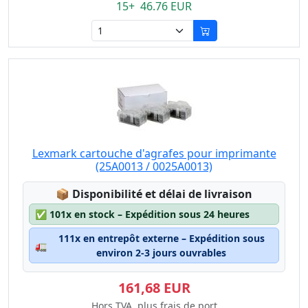
15+ 46.76 EUR
Lexmark cartouche d'agrafes pour imprimante
(25A0013 / 0025A0013)
Lagerstatus:
📦
Disponibilité et délai de livraison
✅
101x en stock – Expédition sous 24 heures
111x en entrepôt externe – Expédition sous
🚛
environ 2-3 jours ouvrables
161,68 EUR
Hors TVA, plus frais de port