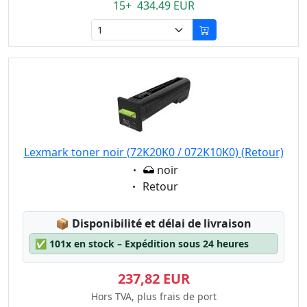
15+ 434.49 EUR
Lexmark toner noir (72K20K0 / 072K10K0) (Retour)
Eigenschaft:
noir
Eigenschaft:
Retour
Lagerstatus:
📦
Disponibilité et délai de livraison
✅
101x en stock – Expédition sous 24 heures
237,82 EUR
Hors TVA, plus frais de port