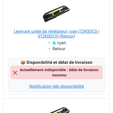
Lexmark unité de révélateur cyan (72K0DC0 /
072K0DC0) (Retour)
Eigenschaft:
cyan
Eigenschaft:
Retour
Lagerstatus:
📦
Disponibilité et délai de livraison
Actuellement indisponible : délai de livraison
❌
inconnu
Notification dès disponibilité