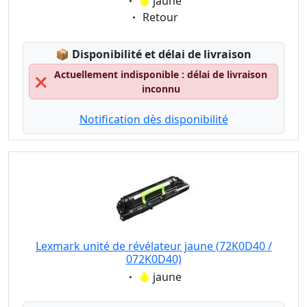
Eigenschaft:
jaune
Eigenschaft:
Retour
Lagerstatus:
📦
Disponibilité et délai de livraison
Actuellement indisponible : délai de livraison
❌
inconnu
Notification dès disponibilité
Lexmark unité de révélateur jaune (72K0D40 /
072K0D40)
Eigenschaft:
jaune