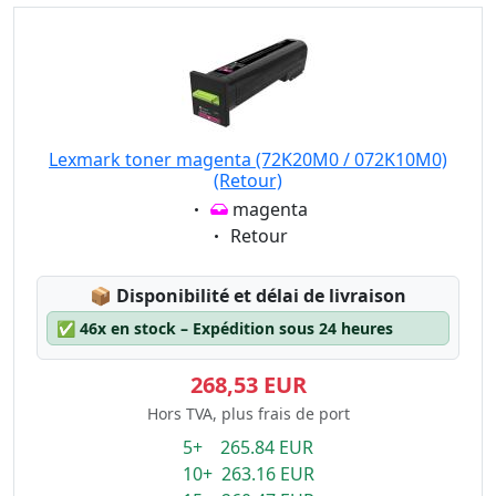
Lexmark toner magenta (72K20M0 / 072K10M0)
(Retour)
Eigenschaft:
magenta
Eigenschaft:
Retour
Lagerstatus:
📦
Disponibilité et délai de livraison
✅
46x en stock – Expédition sous 24 heures
268,53 EUR
Hors TVA, plus frais de port
5+ 265.84 EUR
10+ 263.16 EUR