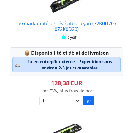
Lexmark unité de révélateur cyan (72K0D20 /
072K0D20)
Eigenschaft:
cyan
Lagerstatus:
📦
Disponibilité et délai de livraison
1x en entrepôt externe – Expédition sous
🚛
environ 2-3 jours ouvrables
128,38 EUR
Hors TVA, plus frais de port