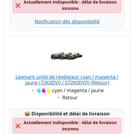
Actuellement indisponible : délai de livraison
❌
inconnu
Notification dès disponibilité
Lexmark unité de révélateur cyan / magenta /
jaune (72K0DV0 / 072K0DV0) (Retour)
Eigenschaft:
cyan / magenta / jaune
Eigenschaft:
Retour
Lagerstatus:
📦
Disponibilité et délai de livraison
Actuellement indisponible : délai de livraison
❌
inconnu