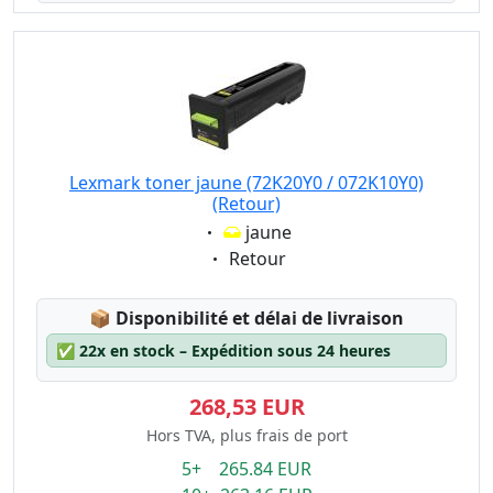
Lexmark toner jaune (72K20Y0 / 072K10Y0)
(Retour)
Eigenschaft:
jaune
Eigenschaft:
Retour
Lagerstatus:
📦
Disponibilité et délai de livraison
✅
22x en stock – Expédition sous 24 heures
268,53 EUR
Hors TVA, plus frais de port
5+ 265.84 EUR