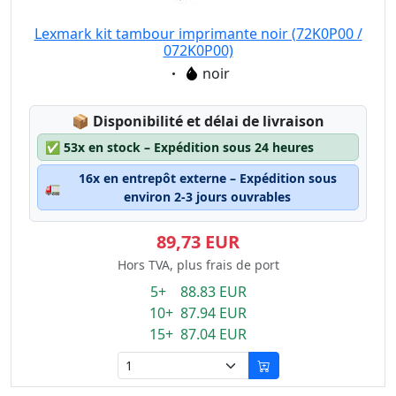
Lexmark kit tambour imprimante noir (72K0P00 /
072K0P00)
Eigenschaft:
noir
Lagerstatus:
📦
Disponibilité et délai de livraison
✅
53x en stock – Expédition sous 24 heures
16x en entrepôt externe – Expédition sous
🚛
environ 2-3 jours ouvrables
89,73 EUR
Hors TVA, plus frais de port
5+ 88.83 EUR
10+ 87.94 EUR
15+ 87.04 EUR