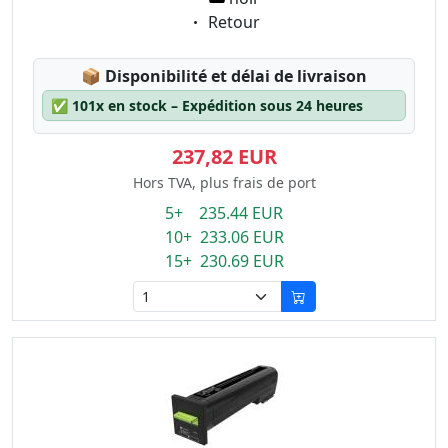
Eigenschaft:
Retour
Lagerstatus:
📦
Disponibilité et délai de livraison
✅
101x en stock – Expédition sous 24 heures
237,82 EUR
Hors TVA, plus frais de port
5+ 235.44 EUR
10+ 233.06 EUR
15+ 230.69 EUR