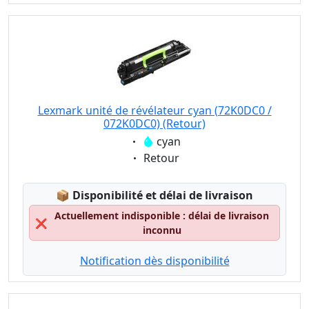
Lexmark unité de révélateur cyan (72K0DC0 /
072K0DC0) (Retour)
Eigenschaft:
cyan
Eigenschaft:
Retour
Lagerstatus:
📦
Disponibilité et délai de livraison
Actuellement indisponible : délai de livraison
❌
inconnu
Notification dès disponibilité