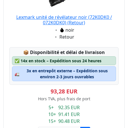
Lexmark unité de révélateur noir (72K0DK0 /
072K0DK0) (Retour)
Eigenschaft:
noir
Eigenschaft:
Retour
Lagerstatus:
📦
Disponibilité et délai de livraison
✅
14x en stock – Expédition sous 24 heures
3x en entrepôt externe – Expédition sous
🚛
environ 2-3 jours ouvrables
93,28 EUR
Hors TVA, plus frais de port
5+ 92.35 EUR
10+ 91.41 EUR
15+ 90.48 EUR