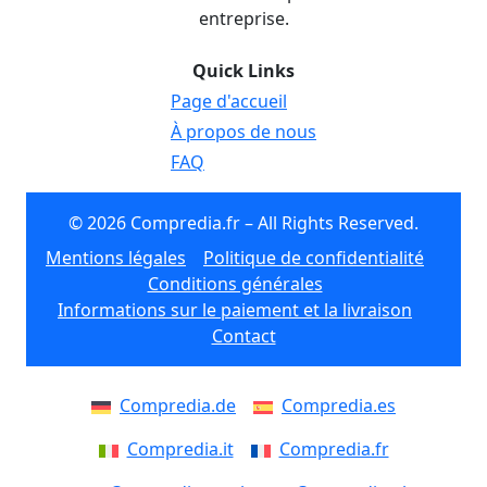
entreprise.
Quick Links
Page d'accueil
À propos de nous
FAQ
© 2026 Compredia.fr – All Rights Reserved.
Mentions légales
Politique de confidentialité
Conditions générales
Informations sur le paiement et la livraison
Contact
Compredia.de
Compredia.es
Compredia.it
Compredia.fr