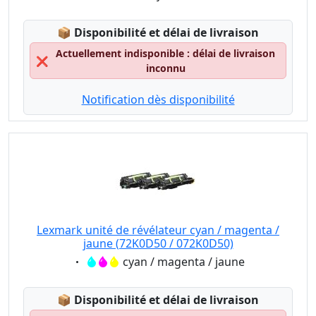
Lagerstatus:
📦
Disponibilité et délai de livraison
Actuellement indisponible : délai de livraison
❌
inconnu
Notification dès disponibilité
Lexmark unité de révélateur cyan / magenta /
jaune (72K0D50 / 072K0D50)
Eigenschaft:
cyan / magenta / jaune
Lagerstatus:
📦
Disponibilité et délai de livraison