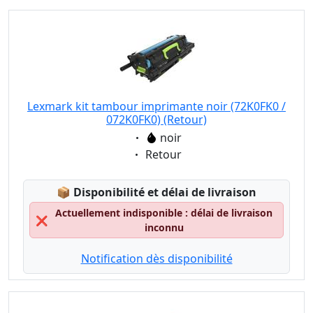
Lexmark kit tambour imprimante noir (72K0FK0 /
072K0FK0) (Retour)
Eigenschaft:
noir
Eigenschaft:
Retour
Lagerstatus:
📦
Disponibilité et délai de livraison
Actuellement indisponible : délai de livraison
❌
inconnu
Notification dès disponibilité