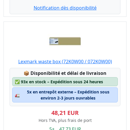
Notification dès disponibilité
Lexmark waste box (72K0W00 / 072K0W00)
Lagerstatus:
📦
Disponibilité et délai de livraison
✅
93x en stock – Expédition sous 24 heures
5x en entrepôt externe – Expédition sous
🚛
environ 2-3 jours ouvrables
48,21 EUR
Hors TVA, plus frais de port
5+ 47.73 EUR