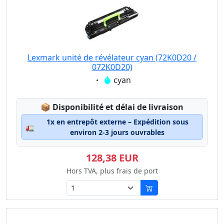
Lexmark unité de révélateur cyan (72K0D20 /
072K0D20)
Eigenschaft:
cyan
Lagerstatus:
📦
Disponibilité et délai de livraison
1x en entrepôt externe – Expédition sous
🚛
environ 2-3 jours ouvrables
128,38 EUR
Hors TVA, plus frais de port