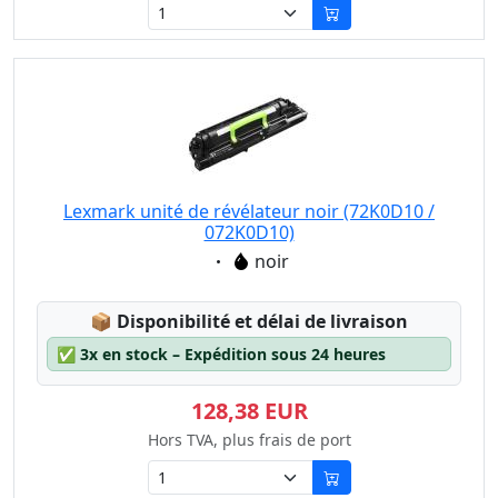
Lexmark unité de révélateur noir (72K0D10 /
072K0D10)
Eigenschaft:
noir
Lagerstatus:
📦
Disponibilité et délai de livraison
✅
3x en stock – Expédition sous 24 heures
128,38 EUR
Hors TVA, plus frais de port