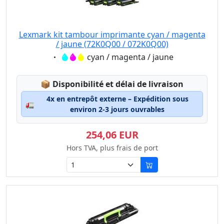
Lexmark kit tambour imprimante cyan / magenta
/ jaune (72K0Q00 / 072K0Q00)
Eigenschaft:
cyan / magenta / jaune
Lagerstatus:
📦
Disponibilité et délai de livraison
4x en entrepôt externe – Expédition sous
🚛
environ 2-3 jours ouvrables
254,06 EUR
Hors TVA, plus frais de port