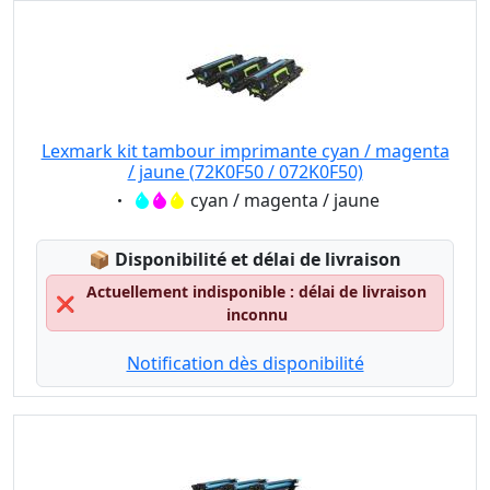
Lexmark kit tambour imprimante cyan / magenta
/ jaune (72K0F50 / 072K0F50)
Eigenschaft:
cyan / magenta / jaune
Lagerstatus:
📦
Disponibilité et délai de livraison
Actuellement indisponible : délai de livraison
❌
inconnu
Notification dès disponibilité