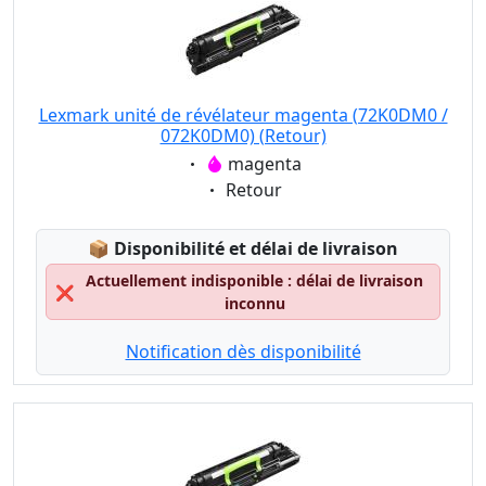
Lexmark unité de révélateur magenta (72K0DM0 /
072K0DM0) (Retour)
Eigenschaft:
magenta
Eigenschaft:
Retour
Lagerstatus:
📦
Disponibilité et délai de livraison
Actuellement indisponible : délai de livraison
❌
inconnu
Notification dès disponibilité