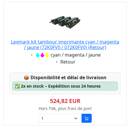
Lexmark kit tambour imprimante cyan / magenta
/ jaune (72K0FV0 / 072K0FV0) (Retour)
Eigenschaft:
cyan / magenta / jaune
Eigenschaft:
Retour
Lagerstatus:
📦
Disponibilité et délai de livraison
✅
2x en stock – Expédition sous 24 heures
524,82 EUR
Hors TVA, plus frais de port