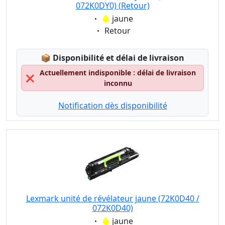
072K0DY0) (Retour)
Eigenschaft:
jaune
Eigenschaft:
Retour
Lagerstatus:
📦
Disponibilité et délai de livraison
Actuellement indisponible : délai de livraison
❌
inconnu
Notification dès disponibilité
Lexmark unité de révélateur jaune (72K0D40 /
072K0D40)
Eigenschaft:
jaune