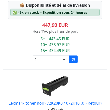
Lagerstatus:
📦
Disponibilité et délai de livraison
✅
46x en stock – Expédition sous 24 heures
447,93 EUR
Hors TVA, plus frais de port
5+ 443.45 EUR
10+ 438.97 EUR
15+ 434.49 EUR
Lexmark toner noir (72K20K0 / 072K10K0) (Retour)
Eigenschaft:
noir