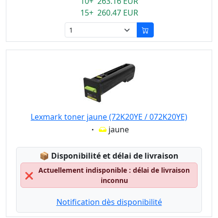
10+ 263.16 EUR
15+ 260.47 EUR
Lexmark toner jaune (72K20YE / 072K20YE)
Eigenschaft:
jaune
Lagerstatus:
📦
Disponibilité et délai de livraison
Actuellement indisponible : délai de livraison
❌
inconnu
Notification dès disponibilité