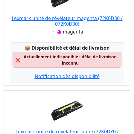
Lexmark unité de révélateur magenta (72K0D30 /
072K0D30)
Eigenschaft:
magenta
Lagerstatus:
📦
Disponibilité et délai de livraison
Actuellement indisponible : délai de livraison
❌
inconnu
Notification dès disponibilité
Lexmark unité de révélateur jaune (72K0DY0 /