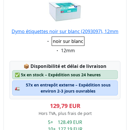
Dymo étiquettes noir sur blanc (2093097), 12mm
Eigenschaft:
noir sur blanc
Eigenschaft:
12mm
Lagerstatus:
📦
Disponibilité et délai de livraison
✅
5x en stock – Expédition sous 24 heures
57x en entrepôt externe – Expédition sous
🚛
environ 2-3 jours ouvrables
129,79 EUR
Hors TVA, plus frais de port
5+ 128.49 EUR
10+ 127.19 EUR