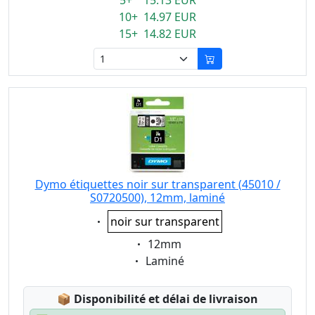
5+ 15.13 EUR
10+ 14.97 EUR
15+ 14.82 EUR
Dymo étiquettes noir sur transparent (45010 /
S0720500), 12mm, laminé
Eigenschaft:
noir sur transparent
Eigenschaft:
12mm
Eigenschaft:
Laminé
Lagerstatus:
📦
Disponibilité et délai de livraison