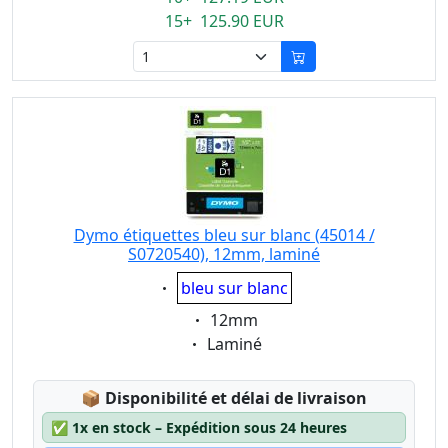
15+ 125.90 EUR
Dymo étiquettes bleu sur blanc (45014 /
S0720540), 12mm, laminé
Eigenschaft:
bleu sur blanc
Eigenschaft:
12mm
Eigenschaft:
Laminé
Lagerstatus:
📦
Disponibilité et délai de livraison
✅
1x en stock – Expédition sous 24 heures