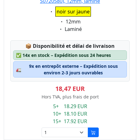
S0720580), 12mm, laminé
Eigenschaft:
noir sur jaune
Eigenschaft:
12mm
Eigenschaft:
Laminé
Lagerstatus:
📦
Disponibilité et délai de livraison
✅
14x en stock – Expédition sous 24 heures
9x en entrepôt externe – Expédition sous
🚛
environ 2-3 jours ouvrables
18,47 EUR
Hors TVA, plus frais de port
5+ 18.29 EUR
10+ 18.10 EUR
15+ 17.92 EUR