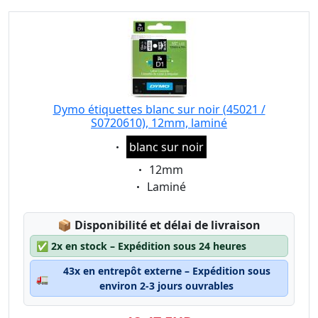
Dymo étiquettes blanc sur noir (45021 /
S0720610), 12mm, laminé
Eigenschaft:
blanc sur noir
Eigenschaft:
12mm
Eigenschaft:
Laminé
Lagerstatus:
📦
Disponibilité et délai de livraison
✅
2x en stock – Expédition sous 24 heures
43x en entrepôt externe – Expédition sous
🚛
environ 2-3 jours ouvrables