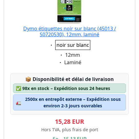
Dymo étiquettes noir sur blanc (45013 /
S0720530), 12mm, laminé
Eigenschaft:
noir sur blanc
Eigenschaft:
12mm
Eigenschaft:
Laminé
Lagerstatus:
📦
Disponibilité et délai de livraison
✅
98x en stock – Expédition sous 24 heures
2500x en entrepôt externe – Expédition sous
🚛
environ 2-3 jours ouvrables
15,28 EUR
Hors TVA, plus frais de port