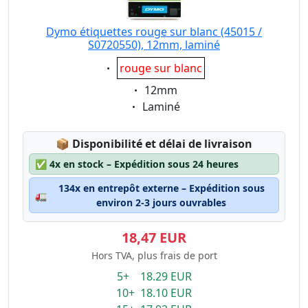
Dymo étiquettes rouge sur blanc (45015 /
S0720550), 12mm, laminé
Eigenschaft:
rouge sur blanc
Eigenschaft:
12mm
Eigenschaft:
Laminé
Lagerstatus:
📦
Disponibilité et délai de livraison
✅
4x en stock – Expédition sous 24 heures
134x en entrepôt externe – Expédition sous
🚛
environ 2-3 jours ouvrables
18,47 EUR
Hors TVA, plus frais de port
5+ 18.29 EUR
10+ 18.10 EUR