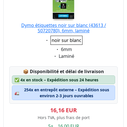
Dymo étiquettes noir sur blanc (43613 /
S0720780), 6mm, laminé
Eigenschaft:
noir sur blanc
Eigenschaft:
6mm
Eigenschaft:
Laminé
Lagerstatus:
📦
Disponibilité et délai de livraison
✅
4x en stock – Expédition sous 24 heures
254x en entrepôt externe – Expédition sous
🚛
environ 2-3 jours ouvrables
16,16 EUR
Hors TVA, plus frais de port
5+ 16.00 EUR