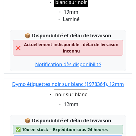
blanc sur noir
Eigenschaft:
19mm
Eigenschaft:
Laminé
Lagerstatus:
📦
Disponibilité et délai de livraison
Actuellement indisponible : délai de livraison
❌
inconnu
Notification dès disponibilité
Dymo étiquettes noir sur blanc (1978364), 12mm
Eigenschaft:
noir sur blanc
Eigenschaft:
12mm
Lagerstatus:
📦
Disponibilité et délai de livraison
✅
10x en stock – Expédition sous 24 heures