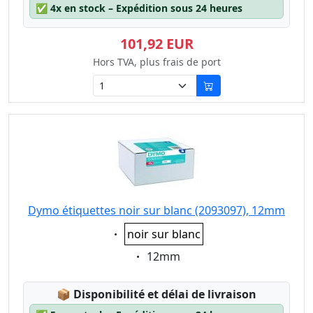
✅
4x en stock – Expédition sous 24 heures
101,92 EUR
Hors TVA, plus frais de port
Dymo étiquettes noir sur blanc (2093097), 12mm
Eigenschaft:
noir sur blanc
Eigenschaft:
12mm
Lagerstatus:
📦
Disponibilité et délai de livraison