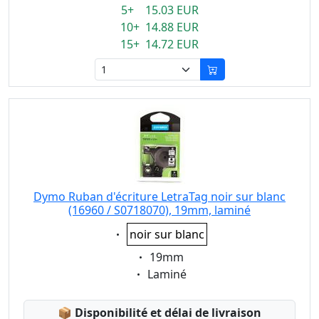
5+ 15.03 EUR
10+ 14.88 EUR
15+ 14.72 EUR
Dymo Ruban d'écriture LetraTag noir sur blanc
(16960 / S0718070), 19mm, laminé
Eigenschaft:
noir sur blanc
Eigenschaft:
19mm
Eigenschaft:
Laminé
Lagerstatus:
📦
Disponibilité et délai de livraison