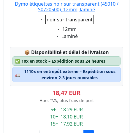
Dymo étiquettes noir sur transparent (45010 /
S0720500), 12mm, laminé
Eigenschaft:
noir sur transparent
Eigenschaft:
12mm
Eigenschaft:
Laminé
Lagerstatus:
📦
Disponibilité et délai de livraison
✅
10x en stock – Expédition sous 24 heures
1110x en entrepôt externe – Expédition sous
🚛
environ 2-3 jours ouvrables
18,47 EUR
Hors TVA, plus frais de port
5+ 18.29 EUR
10+ 18.10 EUR
15+ 17.92 EUR