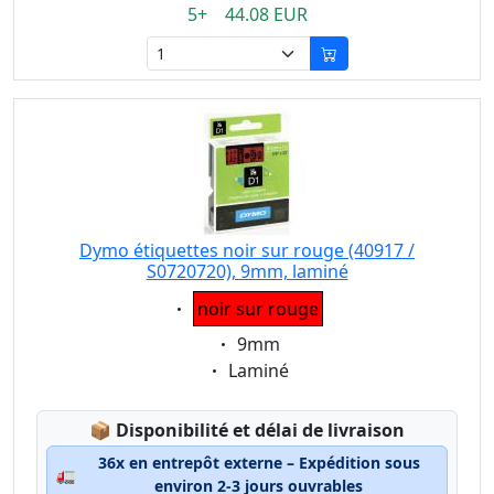
5+ 44.08 EUR
Dymo étiquettes noir sur rouge (40917 /
S0720720), 9mm, laminé
Eigenschaft:
noir sur rouge
Eigenschaft:
9mm
Eigenschaft:
Laminé
Lagerstatus:
📦
Disponibilité et délai de livraison
36x en entrepôt externe – Expédition sous
🚛
environ 2-3 jours ouvrables