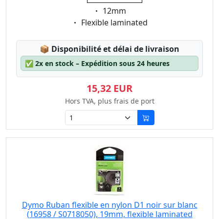
Eigenschaft:
12mm
Eigenschaft:
Flexible laminated
Lagerstatus:
📦
Disponibilité et délai de livraison
✅
2x en stock – Expédition sous 24 heures
15,32 EUR
Hors TVA, plus frais de port
Dymo Ruban flexible en nylon D1 noir sur blanc
(16958 / S0718050), 19mm, flexible laminated