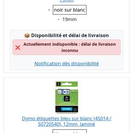
Eigenschaft:
noir sur blanc
Eigenschaft:
19mm
Lagerstatus:
📦
Disponibilité et délai de livraison
Actuellement indisponible : délai de livraison
❌
inconnu
Notification dès disponibilité
Dymo étiquettes bleu sur blanc (45014 /
S0720540), 12mm, laminé
Eigenschaft: