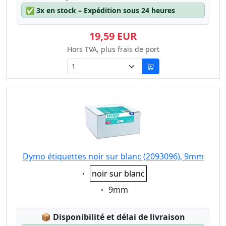
✅
3x en stock – Expédition sous 24 heures
19,59 EUR
Hors TVA, plus frais de port
Dymo étiquettes noir sur blanc (2093096), 9mm
Eigenschaft:
noir sur blanc
Eigenschaft:
9mm
Lagerstatus:
📦
Disponibilité et délai de livraison