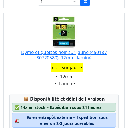
Dymo étiquettes noir sur jaune (45018 /
S0720580), 12mm, laminé
Eigenschaft:
noir sur jaune
Eigenschaft:
12mm
Eigenschaft:
Laminé
Lagerstatus:
📦
Disponibilité et délai de livraison
✅
14x en stock – Expédition sous 24 heures
9x en entrepôt externe – Expédition sous
🚛
environ 2-3 jours ouvrables