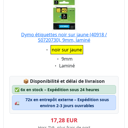
Dymo étiquettes noir sur jaune (40918 /
S0720730), 9mm, laminé
Eigenschaft:
noir sur jaune
Eigenschaft:
9mm
Eigenschaft:
Laminé
Lagerstatus:
📦
Disponibilité et délai de livraison
✅
6x en stock – Expédition sous 24 heures
72x en entrepôt externe – Expédition sous
🚛
environ 2-3 jours ouvrables
17,28 EUR
Hors TVA, plus frais de port