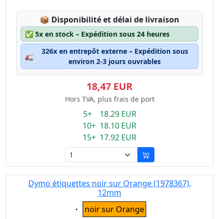
Lagerstatus:
📦
Disponibilité et délai de livraison
✅
5x en stock – Expédition sous 24 heures
326x en entrepôt externe – Expédition sous
🚛
environ 2-3 jours ouvrables
18,47 EUR
Hors TVA, plus frais de port
5+ 18.29 EUR
10+ 18.10 EUR
15+ 17.92 EUR
Dymo étiquettes noir sur Orange (1978367),
12mm
Eigenschaft:
noir sur Orange