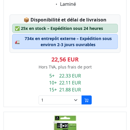
Eigenschaft:
Laminé
Lagerstatus:
📦
Disponibilité et délai de livraison
✅
25x en stock – Expédition sous 24 heures
734x en entrepôt externe – Expédition sous
🚛
environ 2-3 jours ouvrables
22,56 EUR
Hors TVA, plus frais de port
5+ 22.33 EUR
10+ 22.11 EUR
15+ 21.88 EUR