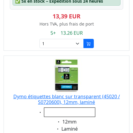
✅
5x en stock – Expédition sous 24 heures
13,39 EUR
Hors TVA, plus frais de port
5+ 13.26 EUR
Dymo étiquettes blanc sur transparent (45020 /
S0720600), 12mm, laminé
Eigenschaft:
blanc sur transparent
Eigenschaft:
12mm
Eigenschaft:
Laminé