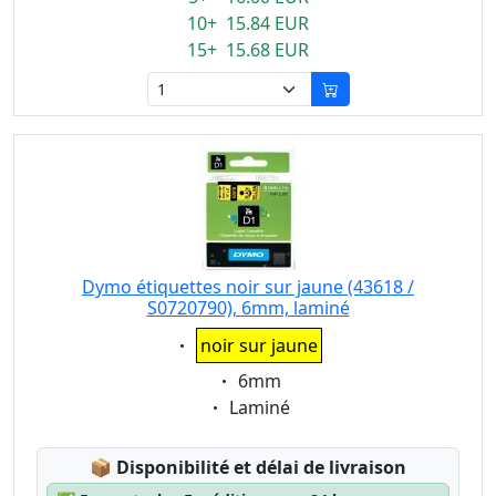
10+ 15.84 EUR
15+ 15.68 EUR
Dymo étiquettes noir sur jaune (43618 /
S0720790), 6mm, laminé
Eigenschaft:
noir sur jaune
Eigenschaft:
6mm
Eigenschaft:
Laminé
Lagerstatus:
📦
Disponibilité et délai de livraison