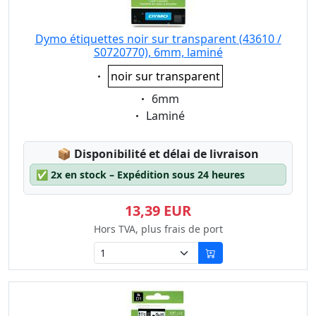
Dymo étiquettes noir sur transparent (43610 /
S0720770), 6mm, laminé
Eigenschaft:
noir sur transparent
Eigenschaft:
6mm
Eigenschaft:
Laminé
Lagerstatus:
📦
Disponibilité et délai de livraison
✅
2x en stock – Expédition sous 24 heures
13,39 EUR
Hors TVA, plus frais de port