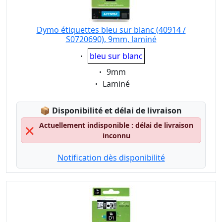
Dymo étiquettes bleu sur blanc (40914 /
S0720690), 9mm, laminé
Eigenschaft:
bleu sur blanc
Eigenschaft:
9mm
Eigenschaft:
Laminé
Lagerstatus:
📦
Disponibilité et délai de livraison
Actuellement indisponible : délai de livraison
❌
inconnu
Notification dès disponibilité