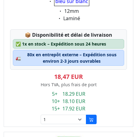
bleu sur blanc
Eigenschaft:
12mm
Eigenschaft:
Laminé
Lagerstatus:
📦
Disponibilité et délai de livraison
✅
1x en stock – Expédition sous 24 heures
80x en entrepôt externe – Expédition sous
🚛
environ 2-3 jours ouvrables
18,47 EUR
Hors TVA, plus frais de port
5+ 18.29 EUR
10+ 18.10 EUR
15+ 17.92 EUR