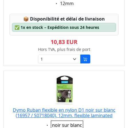
Eigenschaft:
12mm
Lagerstatus:
📦
Disponibilité et délai de livraison
✅
1x en stock – Expédition sous 24 heures
10,83 EUR
Hors TVA, plus frais de port
Dymo Ruban flexible en nylon D1 noir sur blanc
(16957 / S0718040), 12mm, flexible laminated
Eigenschaft:
noir sur blanc