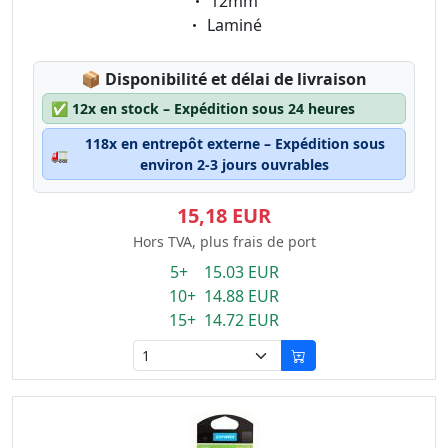
Eigenschaft:
12mm
Eigenschaft:
Laminé
Lagerstatus:
📦
Disponibilité et délai de livraison
✅
12x en stock – Expédition sous 24 heures
118x en entrepôt externe – Expédition sous
🚛
environ 2-3 jours ouvrables
15,18 EUR
Hors TVA, plus frais de port
5+ 15.03 EUR
10+ 14.88 EUR
15+ 14.72 EUR