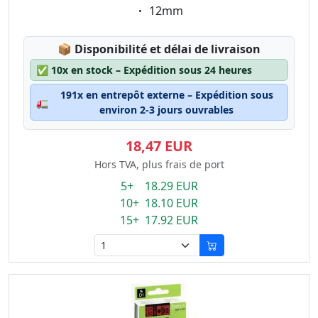
Eigenschaft:
12mm
Lagerstatus:
📦
Disponibilité et délai de livraison
✅
10x en stock – Expédition sous 24 heures
191x en entrepôt externe – Expédition sous
🚛
environ 2-3 jours ouvrables
18,47 EUR
Hors TVA, plus frais de port
5+ 18.29 EUR
10+ 18.10 EUR
15+ 17.92 EUR