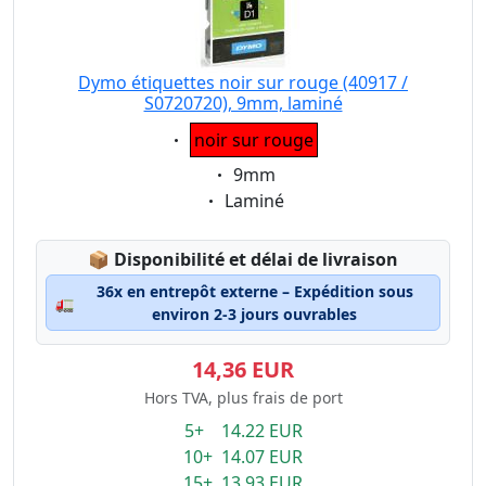
Dymo étiquettes noir sur rouge (40917 /
S0720720), 9mm, laminé
Eigenschaft:
noir sur rouge
Eigenschaft:
9mm
Eigenschaft:
Laminé
Lagerstatus:
📦
Disponibilité et délai de livraison
36x en entrepôt externe – Expédition sous
🚛
environ 2-3 jours ouvrables
14,36 EUR
Hors TVA, plus frais de port
5+ 14.22 EUR
10+ 14.07 EUR
15+ 13.93 EUR