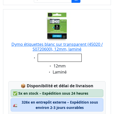
Dymo étiquettes blanc sur transparent (45020 /
S0720600), 12mm, laminé
Eigenschaft:
blanc sur transparent
Eigenschaft:
12mm
Eigenschaft:
Laminé
Lagerstatus:
📦
Disponibilité et délai de livraison
✅
5x en stock – Expédition sous 24 heures
326x en entrepôt externe – Expédition sous
🚛
environ 2-3 jours ouvrables