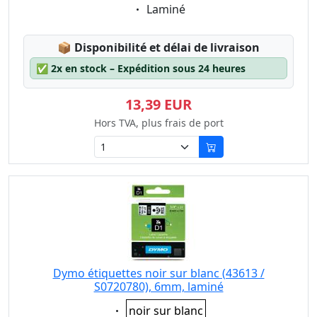
Eigenschaft:
Laminé
Lagerstatus:
📦
Disponibilité et délai de livraison
✅
2x en stock – Expédition sous 24 heures
13,39 EUR
Hors TVA, plus frais de port
Dymo étiquettes noir sur blanc (43613 /
S0720780), 6mm, laminé
Eigenschaft:
noir sur blanc