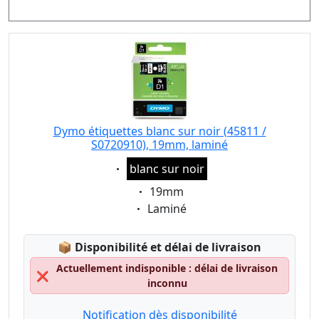
Dymo étiquettes blanc sur noir (45811 /
S0720910), 19mm, laminé
Eigenschaft:
blanc sur noir
Eigenschaft:
19mm
Eigenschaft:
Laminé
Lagerstatus:
📦
Disponibilité et délai de livraison
Actuellement indisponible : délai de livraison
❌
inconnu
Notification dès disponibilité