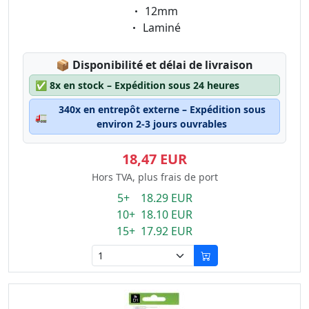
Eigenschaft:
12mm
Eigenschaft:
Laminé
Lagerstatus:
📦
Disponibilité et délai de livraison
✅
8x en stock – Expédition sous 24 heures
340x en entrepôt externe – Expédition sous
🚛
environ 2-3 jours ouvrables
18,47 EUR
Hors TVA, plus frais de port
5+ 18.29 EUR
10+ 18.10 EUR
15+ 17.92 EUR