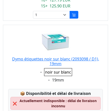
10+ 127.19 EUR
15+ 125.90 EUR
Dymo étiquettes noir sur blanc (2093098 / D1),
19mm
Eigenschaft:
noir sur blanc
Eigenschaft:
19mm
Lagerstatus:
📦
Disponibilité et délai de livraison
Actuellement indisponible : délai de livraison
❌
inconnu