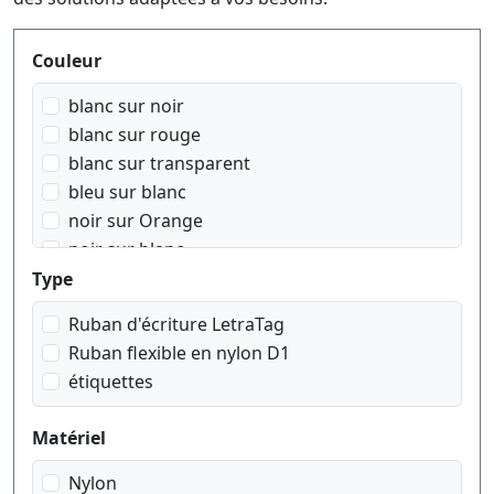
Produktfilter
Couleur
blanc sur noir
blanc sur rouge
blanc sur transparent
bleu sur blanc
noir sur Orange
noir sur blanc
noir sur bleu
Type
noir sur jaune
Ruban d'écriture LetraTag
noir sur rouge
Ruban flexible en nylon D1
noir sur transparent
étiquettes
noir sur vert
rouge sur blanc
Matériel
Nylon