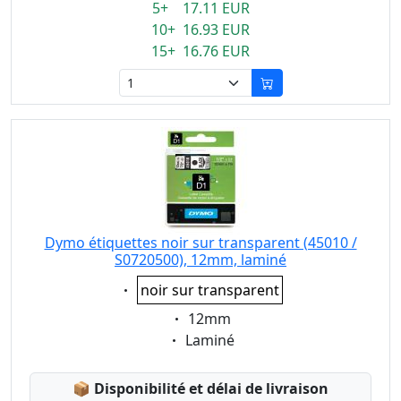
5+ 17.11 EUR
10+ 16.93 EUR
15+ 16.76 EUR
Dymo étiquettes noir sur transparent (45010 /
S0720500), 12mm, laminé
Eigenschaft:
noir sur transparent
Eigenschaft:
12mm
Eigenschaft:
Laminé
Lagerstatus:
📦
Disponibilité et délai de livraison