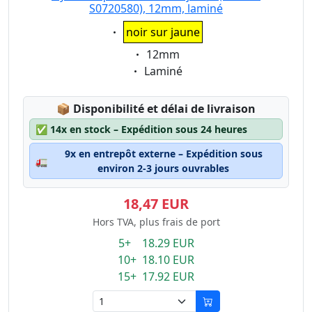
S0720580), 12mm, laminé
Eigenschaft:
noir sur jaune
Eigenschaft:
12mm
Eigenschaft:
Laminé
Lagerstatus:
📦
Disponibilité et délai de livraison
✅
14x en stock – Expédition sous 24 heures
9x en entrepôt externe – Expédition sous
🚛
environ 2-3 jours ouvrables
18,47 EUR
Hors TVA, plus frais de port
5+ 18.29 EUR
10+ 18.10 EUR
15+ 17.92 EUR