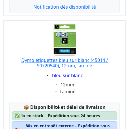
Notification dès disponibilité
Dymo étiquettes bleu sur blanc (45014 /
S0720540), 12mm, laminé
Eigenschaft:
bleu sur blanc
Eigenschaft:
12mm
Eigenschaft:
Laminé
Lagerstatus:
📦
Disponibilité et délai de livraison
✅
1x en stock – Expédition sous 24 heures
80x en entrepôt externe – Expédition sous
🚛