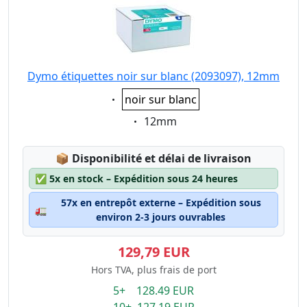
Dymo étiquettes noir sur blanc (2093097), 12mm
Eigenschaft:
noir sur blanc
Eigenschaft:
12mm
Lagerstatus:
📦
Disponibilité et délai de livraison
✅
5x en stock – Expédition sous 24 heures
57x en entrepôt externe – Expédition sous
🚛
environ 2-3 jours ouvrables
129,79 EUR
Hors TVA, plus frais de port
5+ 128.49 EUR