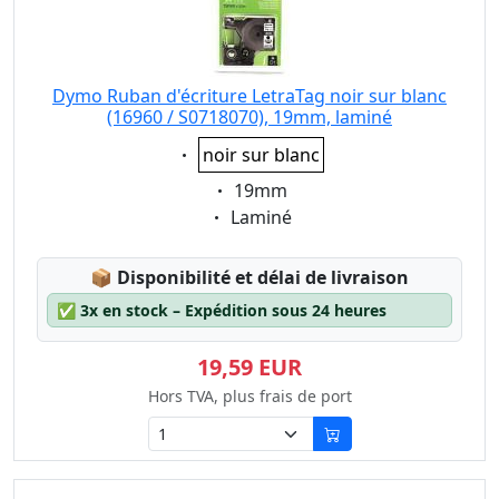
Dymo Ruban d'écriture LetraTag noir sur blanc
(16960 / S0718070), 19mm, laminé
Eigenschaft:
noir sur blanc
Eigenschaft:
19mm
Eigenschaft:
Laminé
Lagerstatus:
📦
Disponibilité et délai de livraison
✅
3x en stock – Expédition sous 24 heures
19,59 EUR
Hors TVA, plus frais de port