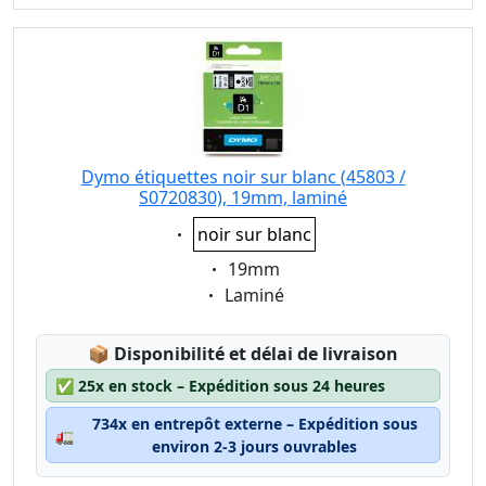
Dymo étiquettes noir sur blanc (45803 /
S0720830), 19mm, laminé
Eigenschaft:
noir sur blanc
Eigenschaft:
19mm
Eigenschaft:
Laminé
Lagerstatus:
📦
Disponibilité et délai de livraison
✅
25x en stock – Expédition sous 24 heures
734x en entrepôt externe – Expédition sous
🚛
environ 2-3 jours ouvrables