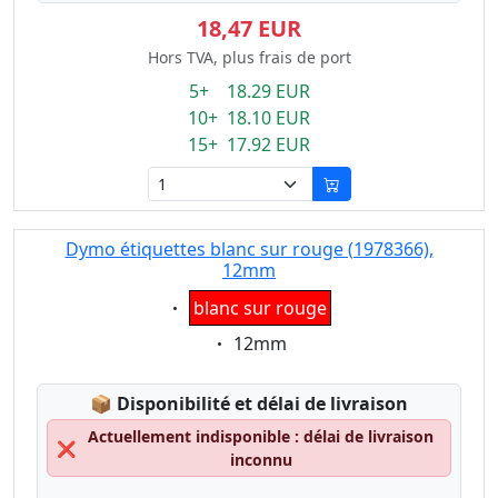
18,47 EUR
Hors TVA, plus frais de port
5+ 18.29 EUR
10+ 18.10 EUR
15+ 17.92 EUR
Dymo étiquettes blanc sur rouge (1978366),
12mm
Eigenschaft:
blanc sur rouge
Eigenschaft:
12mm
Lagerstatus:
📦
Disponibilité et délai de livraison
Actuellement indisponible : délai de livraison
❌
inconnu