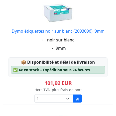
Dymo étiquettes noir sur blanc (2093096), 9mm
Eigenschaft:
noir sur blanc
Eigenschaft:
9mm
Lagerstatus:
📦
Disponibilité et délai de livraison
✅
4x en stock – Expédition sous 24 heures
101,92 EUR
Hors TVA, plus frais de port