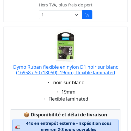
Hors TVA, plus frais de port
Dymo Ruban flexible en nylon D1 noir sur blanc
(16958 / S0718050), 19mm, flexible laminated
Eigenschaft:
noir sur blanc
Eigenschaft:
19mm
Eigenschaft:
Flexible laminated
Lagerstatus:
📦
Disponibilité et délai de livraison
44x en entrepôt externe – Expédition sous
🚛
environ 2-3 jours ouvrables