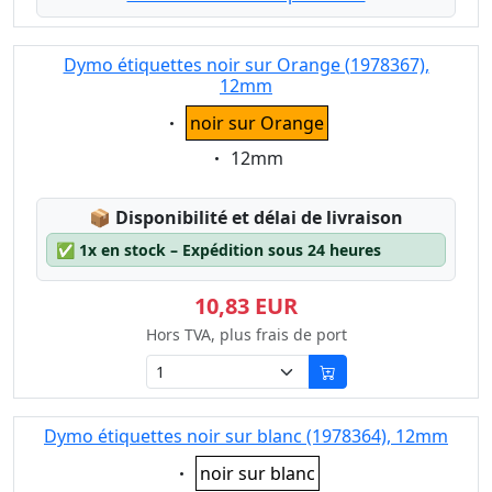
Dymo étiquettes noir sur Orange (1978367),
12mm
Eigenschaft:
noir sur Orange
Eigenschaft:
12mm
Lagerstatus:
📦
Disponibilité et délai de livraison
✅
1x en stock – Expédition sous 24 heures
10,83 EUR
Hors TVA, plus frais de port
Dymo étiquettes noir sur blanc (1978364), 12mm
Eigenschaft:
noir sur blanc