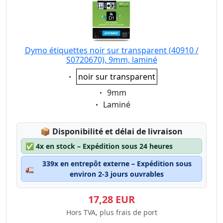
Dymo étiquettes noir sur transparent (40910 /
S0720670), 9mm, laminé
Eigenschaft:
noir sur transparent
Eigenschaft:
9mm
Eigenschaft:
Laminé
Lagerstatus:
📦
Disponibilité et délai de livraison
✅
4x en stock – Expédition sous 24 heures
339x en entrepôt externe – Expédition sous
🚛
environ 2-3 jours ouvrables
17,28 EUR
Hors TVA, plus frais de port