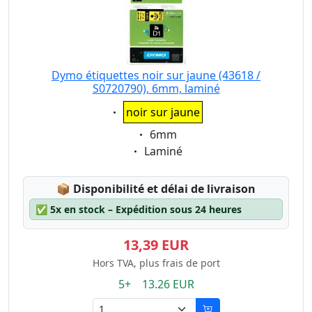
Dymo étiquettes noir sur jaune (43618 /
S0720790), 6mm, laminé
Eigenschaft:
noir sur jaune
Eigenschaft:
6mm
Eigenschaft:
Laminé
Lagerstatus:
📦
Disponibilité et délai de livraison
✅
5x en stock – Expédition sous 24 heures
13,39 EUR
Hors TVA, plus frais de port
5+ 13.26 EUR