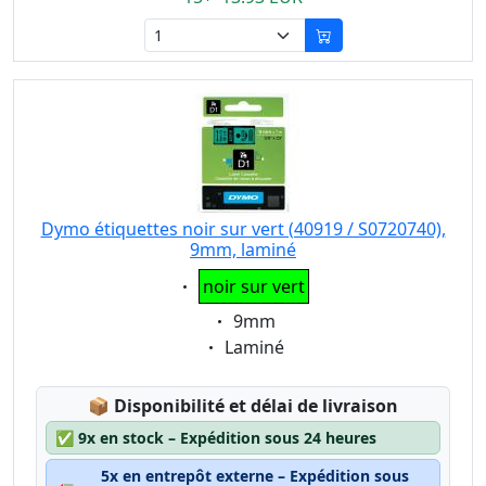
Dymo étiquettes noir sur vert (40919 / S0720740),
9mm, laminé
Eigenschaft:
noir sur vert
Eigenschaft:
9mm
Eigenschaft:
Laminé
Lagerstatus:
📦
Disponibilité et délai de livraison
✅
9x en stock – Expédition sous 24 heures
5x en entrepôt externe – Expédition sous