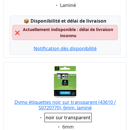
Eigenschaft:
Laminé
Lagerstatus:
📦
Disponibilité et délai de livraison
Actuellement indisponible : délai de livraison
❌
inconnu
Notification dès disponibilité
Dymo étiquettes noir sur transparent (43610 /
S0720770), 6mm, laminé
Eigenschaft:
noir sur transparent
Eigenschaft:
6mm