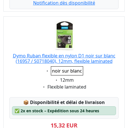
Notification dès disponibilité
Dymo Ruban flexible en nylon D1 noir sur blanc
(16957 / S0718040), 12mm, flexible laminated
Eigenschaft:
noir sur blanc
Eigenschaft:
12mm
Eigenschaft:
Flexible laminated
Lagerstatus:
📦
Disponibilité et délai de livraison
✅
2x en stock – Expédition sous 24 heures
15,32 EUR