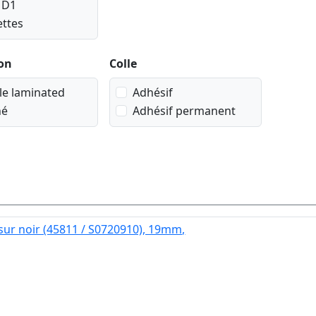
 D1
ettes
on
Colle
ble laminated
Adhésif
né
Adhésif permanent
sur noir (45811 / S0720910), 19mm,