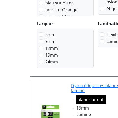
nylon
bleu sur blanc
étiqu
noir sur Orange
noir sur blanc
noir sur bleu
Largeur
Laminati
noir sur jaune
6mm
Flexi
noir sur rouge
9mm
Lami
noir sur transparent
12mm
noir sur vert
19mm
rouge sur blanc
24mm
Dymo étiquettes blanc 
laminé
Eigenschaft:
blanc sur noir
Eigenschaft:
19mm
Eigenschaft:
Laminé