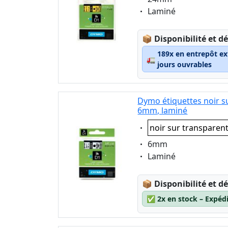
Eigenschaft:
Laminé
Lagerstatus:
📦
Disponibilité et dé
189x en entrepôt ex
🚛
jours ouvrables
Dymo étiquettes noir s
6mm, laminé
Eigenschaft:
noir sur transparen
Eigenschaft:
6mm
Eigenschaft:
Laminé
Lagerstatus:
📦
Disponibilité et dé
✅
2x en stock – Expéd