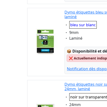
Dymo étiquettes bleu s
laminé
Eigenschaft:
bleu sur blanc
Eigenschaft:
9mm
Eigenschaft:
Laminé
Lagerstatus:
📦
Disponibilité et dé
❌
Actuellement indispo
Notification dès dispon
Dymo étiquettes noir s
24mm, laminé
Eigenschaft:
noir sur transparen
Eigenschaft:
24mm