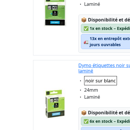
Eigenschaft:
Laminé
Lagerstatus:
📦
Disponibilité et dé
✅
1x en stock – Expéd
13x en entrepôt ext
🚛
jours ouvrables
Dymo étiquettes noir s
laminé
Eigenschaft:
noir sur blanc
Eigenschaft:
24mm
Eigenschaft:
Laminé
Lagerstatus:
📦
Disponibilité et dé
✅
6x en stock – Expéd