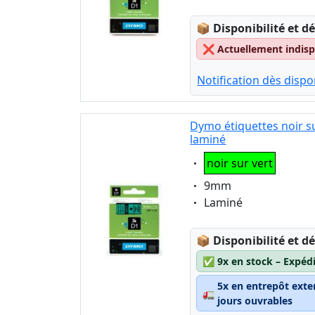
Lagerstatus:
📦
Disponibilité et dé
❌
Actuellement indispo
Notification dès dispon
Dymo étiquettes noir s
laminé
Eigenschaft:
noir sur vert
Eigenschaft:
9mm
Eigenschaft:
Laminé
Lagerstatus:
📦
Disponibilité et dé
✅
9x en stock – Expéd
5x en entrepôt exte
🚛
jours ouvrables