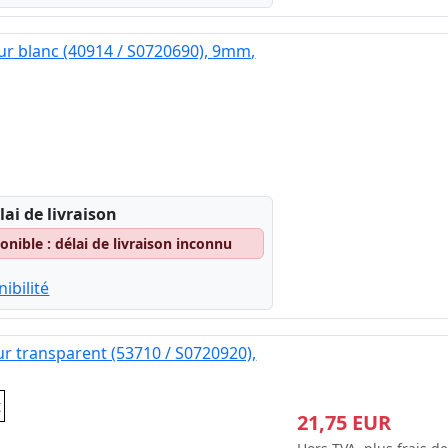
ur blanc (40914 / S0720690), 9mm,
lai de livraison
nible : délai de livraison inconnu
ibilité
ur transparent (53710 / S0720920),
t
21,75 EUR