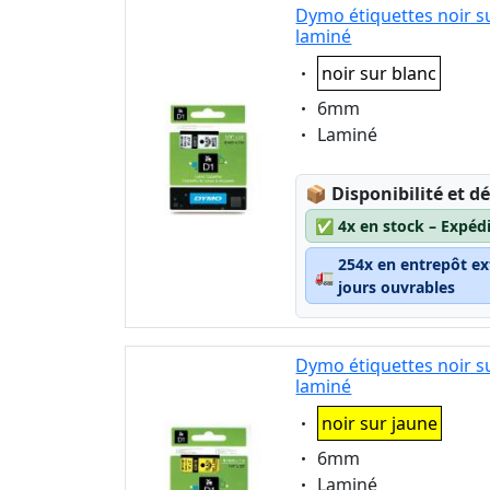
Dymo étiquettes noir s
laminé
Eigenschaft:
noir sur blanc
Eigenschaft:
6mm
Eigenschaft:
Laminé
Lagerstatus:
📦
Disponibilité et dé
✅
4x en stock – Expéd
254x en entrepôt ex
🚛
jours ouvrables
Dymo étiquettes noir s
laminé
Eigenschaft:
noir sur jaune
Eigenschaft:
6mm
Eigenschaft:
Laminé