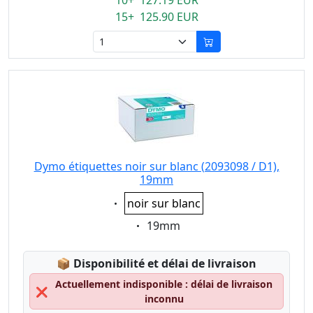
10+ 127.19 EUR
15+ 125.90 EUR
Dymo étiquettes noir sur blanc (2093098 / D1),
19mm
Eigenschaft:
noir sur blanc
Eigenschaft:
19mm
Lagerstatus:
📦
Disponibilité et délai de livraison
Actuellement indisponible : délai de livraison
❌
inconnu