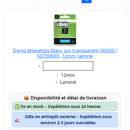
Dymo étiquettes blanc sur transparent (45020 /
S0720600), 12mm, laminé
Eigenschaft:
blanc sur transparent
Eigenschaft:
12mm
Eigenschaft:
Laminé
Lagerstatus:
📦
Disponibilité et délai de livraison
✅
5x en stock – Expédition sous 24 heures
328x en entrepôt externe – Expédition sous
🚛
environ 2-3 jours ouvrables