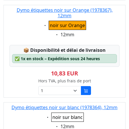
Dymo étiquettes noir sur Orange (1978367),
12mm
Eigenschaft:
noir sur Orange
Eigenschaft:
12mm
Lagerstatus:
📦
Disponibilité et délai de livraison
✅
1x en stock – Expédition sous 24 heures
10,83 EUR
Hors TVA, plus frais de port
Dymo étiquettes noir sur blanc (1978364), 12mm
Eigenschaft:
noir sur blanc
Eigenschaft:
12mm