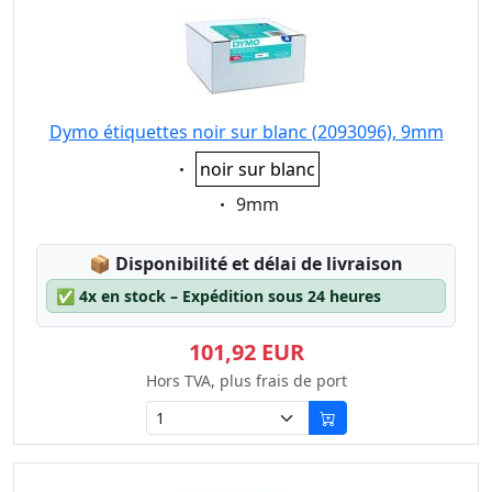
Dymo étiquettes noir sur blanc (2093096), 9mm
Eigenschaft:
noir sur blanc
Eigenschaft:
9mm
Lagerstatus:
📦
Disponibilité et délai de livraison
✅
4x en stock – Expédition sous 24 heures
101,92 EUR
Hors TVA, plus frais de port