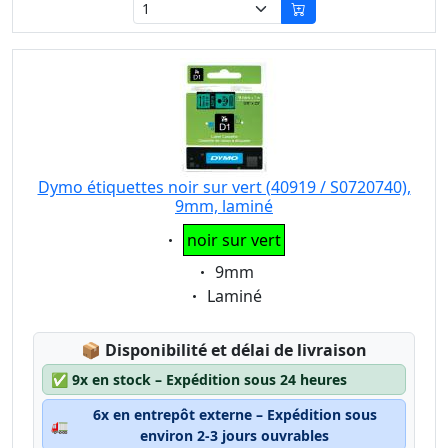
Dymo étiquettes noir sur vert (40919 / S0720740),
9mm, laminé
Eigenschaft:
noir sur vert
Eigenschaft:
9mm
Eigenschaft:
Laminé
Lagerstatus:
📦
Disponibilité et délai de livraison
✅
9x en stock – Expédition sous 24 heures
6x en entrepôt externe – Expédition sous
🚛
environ 2-3 jours ouvrables