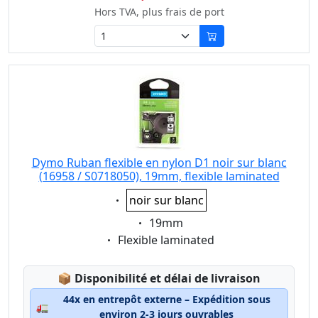
Hors TVA, plus frais de port
Dymo Ruban flexible en nylon D1 noir sur blanc
(16958 / S0718050), 19mm, flexible laminated
Eigenschaft:
noir sur blanc
Eigenschaft:
19mm
Eigenschaft:
Flexible laminated
Lagerstatus:
📦
Disponibilité et délai de livraison
44x en entrepôt externe – Expédition sous
🚛
environ 2-3 jours ouvrables