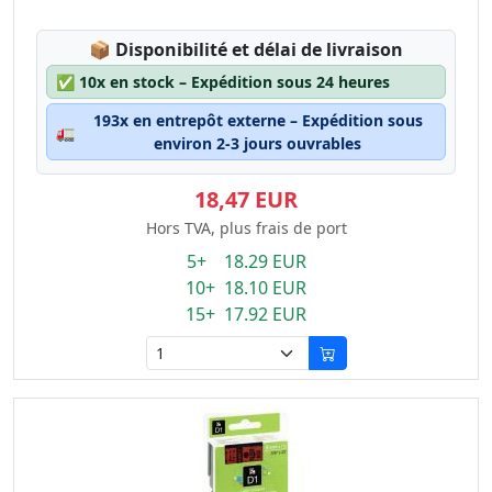
Lagerstatus:
📦
Disponibilité et délai de livraison
✅
10x en stock – Expédition sous 24 heures
193x en entrepôt externe – Expédition sous
🚛
environ 2-3 jours ouvrables
18,47 EUR
Hors TVA, plus frais de port
5+ 18.29 EUR
10+ 18.10 EUR
15+ 17.92 EUR