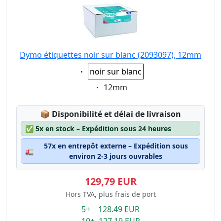
Dymo étiquettes noir sur blanc (2093097), 12mm
Eigenschaft:
noir sur blanc
Eigenschaft:
12mm
Lagerstatus:
📦
Disponibilité et délai de livraison
✅
5x en stock – Expédition sous 24 heures
57x en entrepôt externe – Expédition sous
🚛
environ 2-3 jours ouvrables
129,79 EUR
Hors TVA, plus frais de port
5+ 128.49 EUR