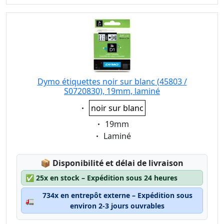
Dymo étiquettes noir sur blanc (45803 /
S0720830), 19mm, laminé
Eigenschaft:
noir sur blanc
Eigenschaft:
19mm
Eigenschaft:
Laminé
Lagerstatus:
📦
Disponibilité et délai de livraison
✅
25x en stock – Expédition sous 24 heures
734x en entrepôt externe – Expédition sous
🚛
environ 2-3 jours ouvrables