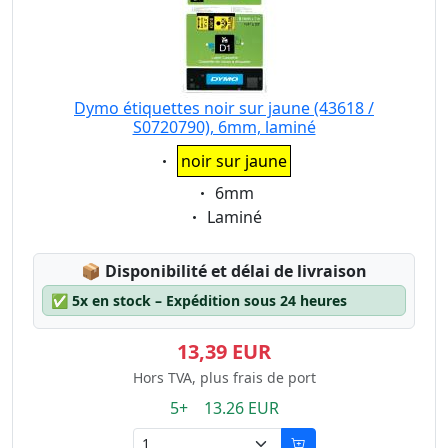
Dymo étiquettes noir sur jaune (43618 /
S0720790), 6mm, laminé
Eigenschaft:
noir sur jaune
Eigenschaft:
6mm
Eigenschaft:
Laminé
Lagerstatus:
📦
Disponibilité et délai de livraison
✅
5x en stock – Expédition sous 24 heures
13,39 EUR
Hors TVA, plus frais de port
5+ 13.26 EUR