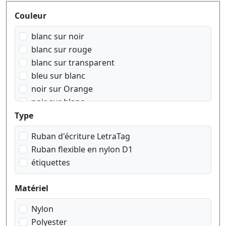
Produktfilter
Couleur
blanc sur noir
blanc sur rouge
blanc sur transparent
bleu sur blanc
noir sur Orange
noir sur blanc
noir sur bleu
Type
noir sur jaune
Ruban d'écriture LetraTag
noir sur rouge
Ruban flexible en nylon D1
noir sur transparent
étiquettes
noir sur vert
rouge sur blanc
Matériel
Nylon
Polyester