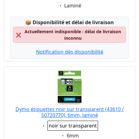
Eigenschaft:
Laminé
Lagerstatus:
📦
Disponibilité et délai de livraison
Actuellement indisponible : délai de livraison
❌
inconnu
Notification dès disponibilité
Dymo étiquettes noir sur transparent (43610 /
S0720770), 6mm, laminé
Eigenschaft:
noir sur transparent
Eigenschaft:
6mm