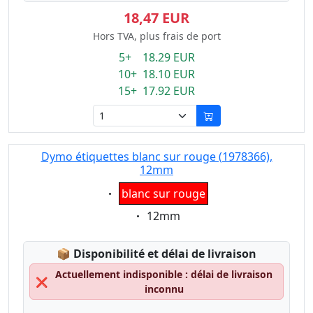
18,47 EUR
Hors TVA, plus frais de port
5+ 18.29 EUR
10+ 18.10 EUR
15+ 17.92 EUR
Dymo étiquettes blanc sur rouge (1978366),
12mm
Eigenschaft:
blanc sur rouge
Eigenschaft:
12mm
Lagerstatus:
📦
Disponibilité et délai de livraison
Actuellement indisponible : délai de livraison
❌
inconnu