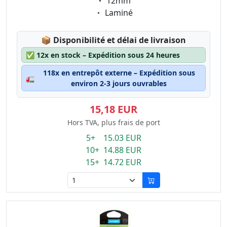
Eigenschaft:
12mm
Eigenschaft:
Laminé
Lagerstatus:
📦
Disponibilité et délai de livraison
✅
12x en stock – Expédition sous 24 heures
118x en entrepôt externe – Expédition sous
🚛
environ 2-3 jours ouvrables
15,18 EUR
Hors TVA, plus frais de port
5+ 15.03 EUR
10+ 14.88 EUR
15+ 14.72 EUR