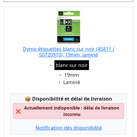
Dymo étiquettes blanc sur noir (45811 /
S0720910), 19mm, laminé
Eigenschaft:
blanc sur noir
Eigenschaft:
19mm
Eigenschaft:
Laminé
Lagerstatus:
📦
Disponibilité et délai de livraison
Actuellement indisponible : délai de livraison
❌
inconnu
Notification dès disponibilité