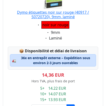
Dymo étiquettes noir sur rouge (40917 /
S0720720), 9mm, laminé
Eigenschaft:
noir sur rouge
Eigenschaft:
9mm
Eigenschaft:
Laminé
Lagerstatus:
📦
Disponibilité et délai de livraison
36x en entrepôt externe – Expédition sous
🚛
environ 2-3 jours ouvrables
14,36 EUR
Hors TVA, plus frais de port
5+ 14.22 EUR
10+ 14.07 EUR
15+ 13.93 EUR