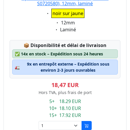
S0720580), 12mm, laminé
Eigenschaft:
noir sur jaune
Eigenschaft:
12mm
Eigenschaft:
Laminé
Lagerstatus:
📦
Disponibilité et délai de livraison
✅
14x en stock – Expédition sous 24 heures
9x en entrepôt externe – Expédition sous
🚛
environ 2-3 jours ouvrables
18,47 EUR
Hors TVA, plus frais de port
5+ 18.29 EUR
10+ 18.10 EUR
15+ 17.92 EUR