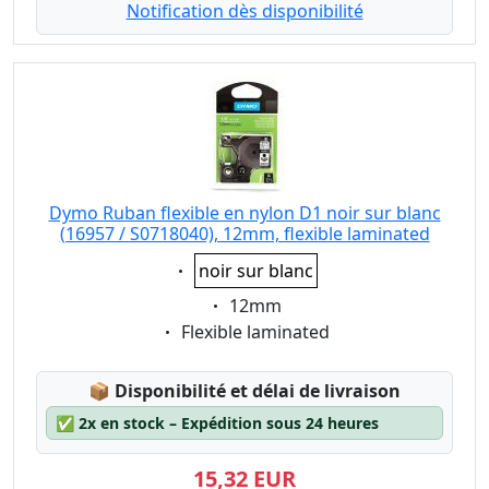
Notification dès disponibilité
Dymo Ruban flexible en nylon D1 noir sur blanc
(16957 / S0718040), 12mm, flexible laminated
Eigenschaft:
noir sur blanc
Eigenschaft:
12mm
Eigenschaft:
Flexible laminated
Lagerstatus:
📦
Disponibilité et délai de livraison
✅
2x en stock – Expédition sous 24 heures
15,32 EUR