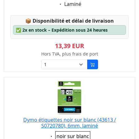
Eigenschaft:
Laminé
Lagerstatus:
📦
Disponibilité et délai de livraison
✅
2x en stock – Expédition sous 24 heures
13,39 EUR
Hors TVA, plus frais de port
Dymo étiquettes noir sur blanc (43613 /
S0720780), 6mm, laminé
Eigenschaft:
noir sur blanc