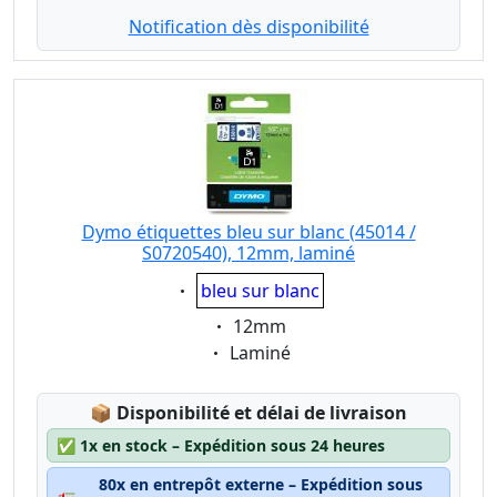
Notification dès disponibilité
Dymo étiquettes bleu sur blanc (45014 /
S0720540), 12mm, laminé
Eigenschaft:
bleu sur blanc
Eigenschaft:
12mm
Eigenschaft:
Laminé
Lagerstatus:
📦
Disponibilité et délai de livraison
✅
1x en stock – Expédition sous 24 heures
80x en entrepôt externe – Expédition sous
🚛