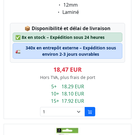
Eigenschaft:
12mm
Eigenschaft:
Laminé
Lagerstatus:
📦
Disponibilité et délai de livraison
✅
8x en stock – Expédition sous 24 heures
340x en entrepôt externe – Expédition sous
🚛
environ 2-3 jours ouvrables
18,47 EUR
Hors TVA, plus frais de port
5+ 18.29 EUR
10+ 18.10 EUR
15+ 17.92 EUR