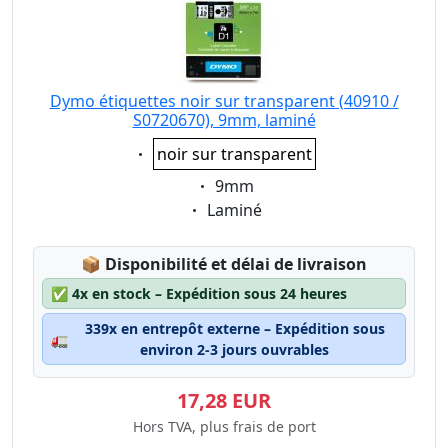
Dymo étiquettes noir sur transparent (40910 /
S0720670), 9mm, laminé
Eigenschaft:
noir sur transparent
Eigenschaft:
9mm
Eigenschaft:
Laminé
Lagerstatus:
📦
Disponibilité et délai de livraison
✅
4x en stock – Expédition sous 24 heures
339x en entrepôt externe – Expédition sous
🚛
environ 2-3 jours ouvrables
17,28 EUR
Hors TVA, plus frais de port