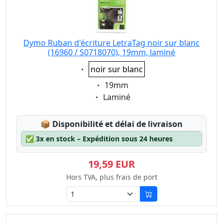
Dymo Ruban d'écriture LetraTag noir sur blanc
(16960 / S0718070), 19mm, laminé
Eigenschaft:
noir sur blanc
Eigenschaft:
19mm
Eigenschaft:
Laminé
Lagerstatus:
📦
Disponibilité et délai de livraison
✅
3x en stock – Expédition sous 24 heures
19,59 EUR
Hors TVA, plus frais de port