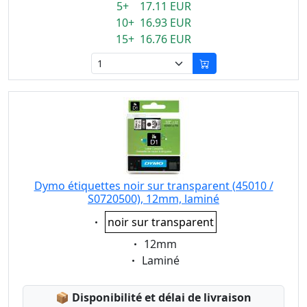
5+ 17.11 EUR
10+ 16.93 EUR
15+ 16.76 EUR
Dymo étiquettes noir sur transparent (45010 /
S0720500), 12mm, laminé
Eigenschaft:
noir sur transparent
Eigenschaft:
12mm
Eigenschaft:
Laminé
Lagerstatus:
📦
Disponibilité et délai de livraison