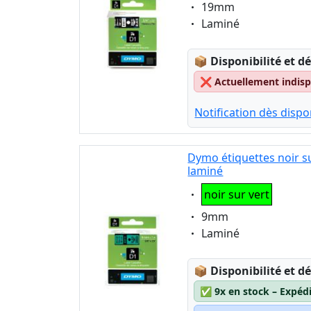
Eigenschaft:
19mm
Eigenschaft:
Laminé
Lagerstatus:
📦
Disponibilité et dé
❌
Actuellement indispo
Notification dès dispon
Dymo étiquettes noir s
laminé
Eigenschaft:
noir sur vert
Eigenschaft:
9mm
Eigenschaft:
Laminé
Lagerstatus:
📦
Disponibilité et dé
✅
9x en stock – Expéd