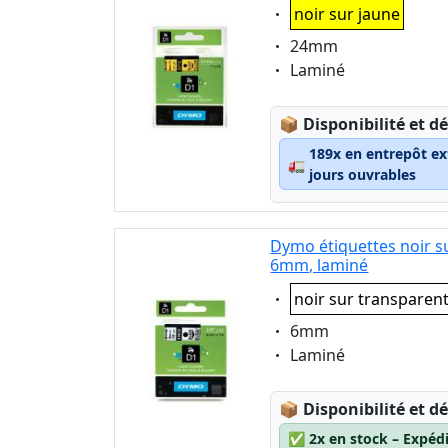
Eigenschaft:
noir sur jaune
Eigenschaft:
24mm
Eigenschaft:
Laminé
Lagerstatus:
📦
Disponibilité et dé
189x en entrepôt ex
🚛
jours ouvrables
Dymo étiquettes noir s
6mm, laminé
Eigenschaft:
noir sur transparen
Eigenschaft:
6mm
Eigenschaft:
Laminé
Lagerstatus:
📦
Disponibilité et dé
✅
2x en stock – Expéd