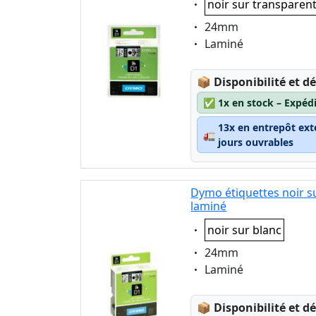
noir sur transparen
Eigenschaft:
24mm
Eigenschaft:
Laminé
Lagerstatus:
📦
Disponibilité et dé
✅
1x en stock – Expéd
13x en entrepôt ext
🚛
jours ouvrables
Dymo étiquettes noir s
laminé
Eigenschaft:
noir sur blanc
Eigenschaft:
24mm
Eigenschaft:
Laminé
Lagerstatus:
📦
Disponibilité et dé