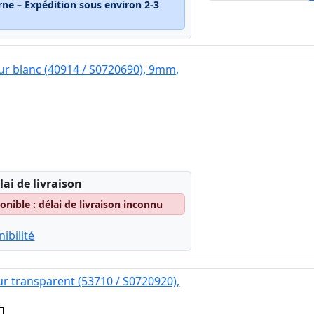
rne – Expédition sous environ 2-3
ur blanc (40914 / S0720690), 9mm,
lai de livraison
nible : délai de livraison inconnu
ibilité
ur transparent (53710 / S0720920),