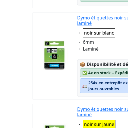
Dymo étiquettes noir s
laminé
Eigenschaft:
noir sur blanc
Eigenschaft:
6mm
Eigenschaft:
Laminé
Lagerstatus:
📦
Disponibilité et dé
✅
4x en stock – Expéd
254x en entrepôt ex
🚛
jours ouvrables
Dymo étiquettes noir s
laminé
Eigenschaft:
noir sur jaune