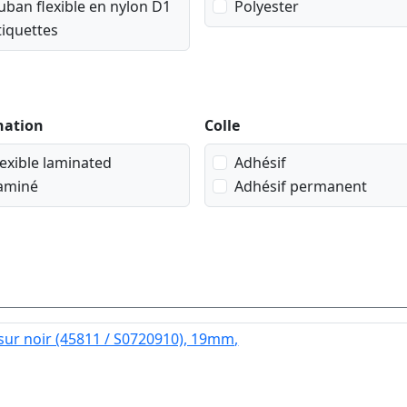
uban flexible en nylon D1
Polyester
tiquettes
nation
Colle
lexible laminated
Adhésif
aminé
Adhésif permanent
sur noir (45811 / S0720910), 19mm,