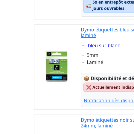
5x en entrepôt exte
🚛
jours ouvrables
Dymo étiquettes bleu s
laminé
Eigenschaft:
bleu sur blanc
Eigenschaft:
9mm
Eigenschaft:
Laminé
Lagerstatus:
📦
Disponibilité et dé
❌
Actuellement indispo
Notification dès dispon
Dymo étiquettes noir s
24mm, laminé
Eigenschaft: