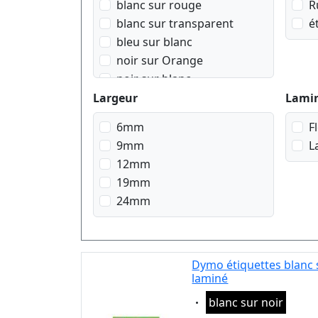
blanc sur rouge
R
blanc sur transparent
é
bleu sur blanc
noir sur Orange
noir sur blanc
noir sur bleu
Largeur
Lami
noir sur jaune
6mm
F
noir sur rouge
9mm
L
noir sur transparent
12mm
noir sur vert
19mm
rouge sur blanc
24mm
Dymo étiquettes blanc 
laminé
Eigenschaft:
blanc sur noir