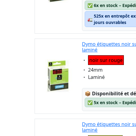
✅
6x en stock – Expéd
525x en entrepôt ex
🚛
jours ouvrables
Dymo étiquettes noir s
laminé
Eigenschaft:
noir sur rouge
Eigenschaft:
24mm
Eigenschaft:
Laminé
Lagerstatus:
📦
Disponibilité et dé
✅
5x en stock – Expéd
Dymo étiquettes noir s
laminé