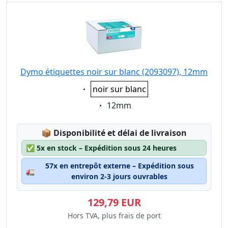
Dymo étiquettes noir sur blanc (2093097), 12mm
Eigenschaft:
noir sur blanc
Eigenschaft:
12mm
Lagerstatus:
📦
Disponibilité et délai de livraison
✅
5x en stock – Expédition sous 24 heures
57x en entrepôt externe – Expédition sous
🚛
environ 2-3 jours ouvrables
129,79 EUR
Hors TVA, plus frais de port