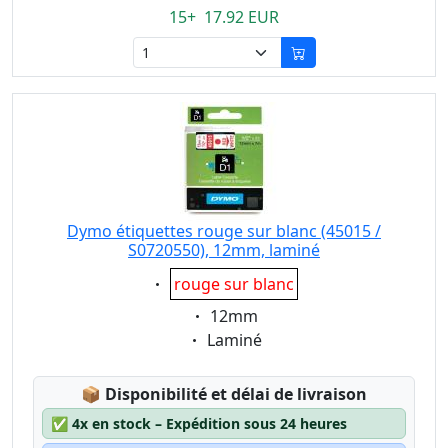
15+ 17.92 EUR
Dymo étiquettes rouge sur blanc (45015 /
S0720550), 12mm, laminé
Eigenschaft:
rouge sur blanc
Eigenschaft:
12mm
Eigenschaft:
Laminé
Lagerstatus:
📦
Disponibilité et délai de livraison
✅
4x en stock – Expédition sous 24 heures