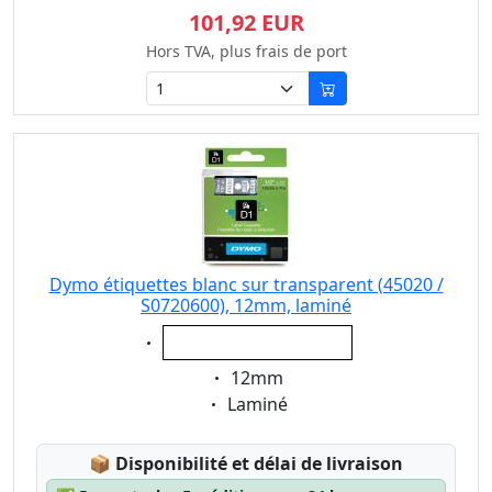
101,92 EUR
Hors TVA, plus frais de port
Dymo étiquettes blanc sur transparent (45020 /
S0720600), 12mm, laminé
Eigenschaft:
blanc sur transparent
Eigenschaft:
12mm
Eigenschaft:
Laminé
Lagerstatus:
📦
Disponibilité et délai de livraison