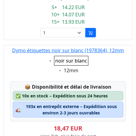
5+ 14.22 EUR
10+ 14.07 EUR
15+ 13.93 EUR
Dymo étiquettes noir sur blanc (1978364), 12mm
Eigenschaft:
noir sur blanc
Eigenschaft:
12mm
Lagerstatus:
📦
Disponibilité et délai de livraison
✅
10x en stock – Expédition sous 24 heures
193x en entrepôt externe – Expédition sous
🚛
environ 2-3 jours ouvrables
18,47 EUR