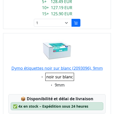
5+ 128.49 EUR
10+ 127.19 EUR
15+ 125.90 EUR
Dymo étiquettes noir sur blanc (2093096), 9mm
Eigenschaft:
noir sur blanc
Eigenschaft:
9mm
Lagerstatus:
📦
Disponibilité et délai de livraison
✅
4x en stock – Expédition sous 24 heures