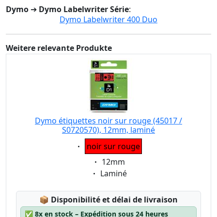
Dymo
➔
Dymo Labelwriter Série
:
Dymo Labelwriter 400 Duo
Weitere relevante Produkte
Dymo étiquettes noir sur rouge (45017 /
S0720570), 12mm, laminé
Eigenschaft:
noir sur rouge
Eigenschaft:
12mm
Eigenschaft:
Laminé
Lagerstatus:
📦
Disponibilité et délai de livraison
✅
8x en stock – Expédition sous 24 heures