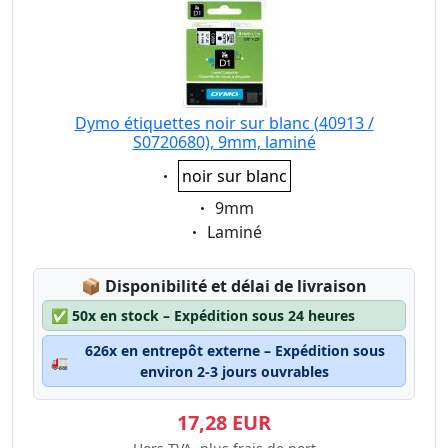
Dymo étiquettes noir sur blanc (40913 /
S0720680), 9mm, laminé
Eigenschaft:
noir sur blanc
Eigenschaft:
9mm
Eigenschaft:
Laminé
Lagerstatus:
📦
Disponibilité et délai de livraison
✅
50x en stock – Expédition sous 24 heures
626x en entrepôt externe – Expédition sous
🚛
environ 2-3 jours ouvrables
17,28 EUR