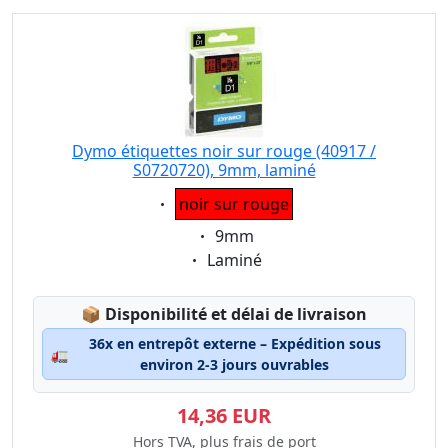
Dymo étiquettes noir sur rouge (40917 /
S0720720), 9mm, laminé
Eigenschaft:
noir sur rouge
Eigenschaft:
9mm
Eigenschaft:
Laminé
Lagerstatus:
📦
Disponibilité et délai de livraison
36x en entrepôt externe – Expédition sous
🚛
environ 2-3 jours ouvrables
14,36 EUR
Hors TVA, plus frais de port