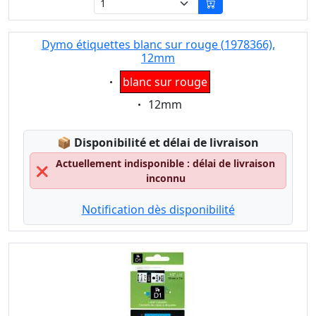
Dymo étiquettes blanc sur rouge (1978366),
12mm
Eigenschaft:
blanc sur rouge
Eigenschaft:
12mm
Lagerstatus:
📦
Disponibilité et délai de livraison
Actuellement indisponible : délai de livraison
❌
inconnu
Notification dès disponibilité