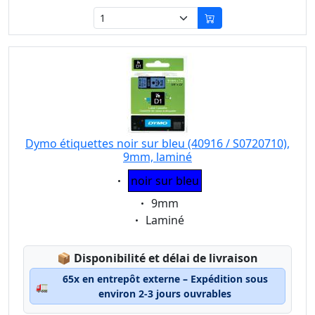
Dymo étiquettes noir sur bleu (40916 / S0720710),
9mm, laminé
Eigenschaft:
noir sur bleu
Eigenschaft:
9mm
Eigenschaft:
Laminé
Lagerstatus:
📦
Disponibilité et délai de livraison
65x en entrepôt externe – Expédition sous
🚛
environ 2-3 jours ouvrables