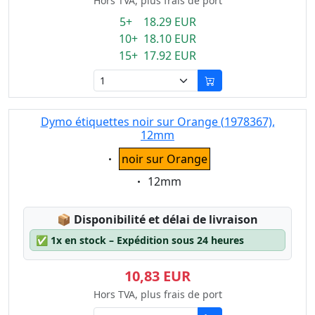
Hors TVA, plus frais de port
5+ 18.29 EUR
10+ 18.10 EUR
15+ 17.92 EUR
Dymo étiquettes noir sur Orange (1978367),
12mm
Eigenschaft:
noir sur Orange
Eigenschaft:
12mm
Lagerstatus:
📦
Disponibilité et délai de livraison
✅
1x en stock – Expédition sous 24 heures
10,83 EUR
Hors TVA, plus frais de port