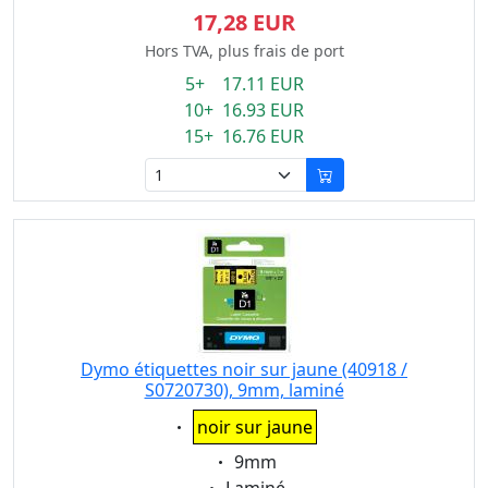
17,28 EUR
Hors TVA, plus frais de port
5+ 17.11 EUR
10+ 16.93 EUR
15+ 16.76 EUR
Dymo étiquettes noir sur jaune (40918 /
S0720730), 9mm, laminé
Eigenschaft:
noir sur jaune
Eigenschaft:
9mm
Eigenschaft: