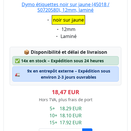
Dymo étiquettes noir sur jaune (45018 /
S0720580), 12mm, laminé
Eigenschaft:
noir sur jaune
Eigenschaft:
12mm
Eigenschaft:
Laminé
Lagerstatus:
📦
Disponibilité et délai de livraison
✅
14x en stock – Expédition sous 24 heures
9x en entrepôt externe – Expédition sous
🚛
environ 2-3 jours ouvrables
18,47 EUR
Hors TVA, plus frais de port
5+ 18.29 EUR
10+ 18.10 EUR
15+ 17.92 EUR