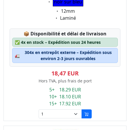
noir sur bleu
Eigenschaft:
12mm
Eigenschaft:
Laminé
Lagerstatus:
📦
Disponibilité et délai de livraison
✅
4x en stock – Expédition sous 24 heures
304x en entrepôt externe – Expédition sous
🚛
environ 2-3 jours ouvrables
18,47 EUR
Hors TVA, plus frais de port
5+ 18.29 EUR
10+ 18.10 EUR
15+ 17.92 EUR