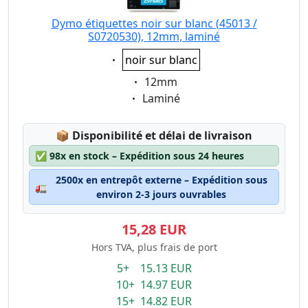
Dymo étiquettes noir sur blanc (45013 /
S0720530), 12mm, laminé
Eigenschaft:
noir sur blanc
Eigenschaft:
12mm
Eigenschaft:
Laminé
Lagerstatus:
📦
Disponibilité et délai de livraison
✅
98x en stock – Expédition sous 24 heures
2500x en entrepôt externe – Expédition sous
🚛
environ 2-3 jours ouvrables
15,28 EUR
Hors TVA, plus frais de port
5+ 15.13 EUR
10+ 14.97 EUR
15+ 14.82 EUR