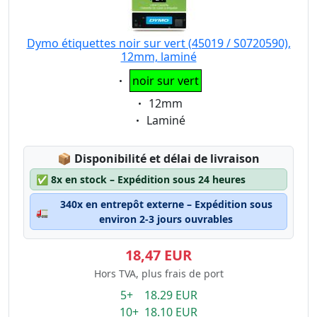
Dymo étiquettes noir sur vert (45019 / S0720590),
12mm, laminé
Eigenschaft:
noir sur vert
Eigenschaft:
12mm
Eigenschaft:
Laminé
Lagerstatus:
📦
Disponibilité et délai de livraison
✅
8x en stock – Expédition sous 24 heures
340x en entrepôt externe – Expédition sous
🚛
environ 2-3 jours ouvrables
18,47 EUR
Hors TVA, plus frais de port
5+ 18.29 EUR
10+ 18.10 EUR