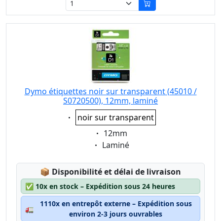
Dymo étiquettes noir sur transparent (45010 /
S0720500), 12mm, laminé
Eigenschaft:
noir sur transparent
Eigenschaft:
12mm
Eigenschaft:
Laminé
Lagerstatus:
📦
Disponibilité et délai de livraison
✅
10x en stock – Expédition sous 24 heures
1110x en entrepôt externe – Expédition sous
🚛
environ 2-3 jours ouvrables