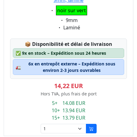
9mm, laminé
Eigenschaft:
noir sur vert
Eigenschaft:
9mm
Eigenschaft:
Laminé
Lagerstatus:
📦
Disponibilité et délai de livraison
✅
9x en stock – Expédition sous 24 heures
6x en entrepôt externe – Expédition sous
🚛
environ 2-3 jours ouvrables
14,22 EUR
Hors TVA, plus frais de port
5+ 14.08 EUR
10+ 13.94 EUR
15+ 13.79 EUR