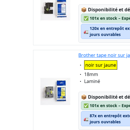
Lagerstatus:
📦
Disponibilité et dé
✅
101x en stock – Exp
120x en entrepôt ex
🚛
jours ouvrables
Brother tape noir sur 
Eigenschaft:
noir sur jaune
Eigenschaft:
18mm
Eigenschaft:
Laminé
Lagerstatus:
📦
Disponibilité et dé
✅
101x en stock – Exp
87x en entrepôt ext
🚛
jours ouvrables