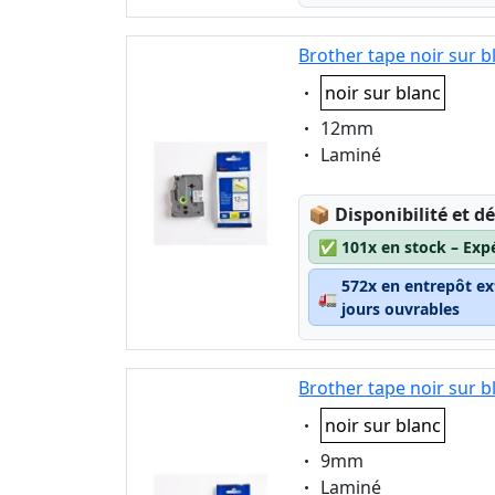
Brother tape noir sur 
Eigenschaft:
noir sur blanc
Eigenschaft:
12mm
Eigenschaft:
Laminé
Lagerstatus:
📦
Disponibilité et dé
✅
101x en stock – Exp
572x en entrepôt ex
🚛
jours ouvrables
Brother tape noir sur 
Eigenschaft:
noir sur blanc
Eigenschaft:
9mm
Eigenschaft:
Laminé