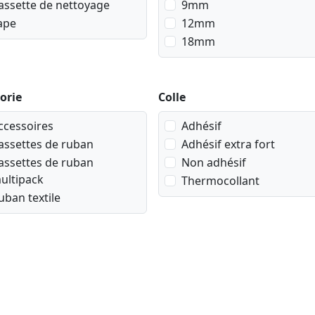
assette de nettoyage
9mm
ape
12mm
18mm
orie
Colle
ccessoires
Adhésif
assettes de ruban
Adhésif extra fort
assettes de ruban
Non adhésif
ultipack
Thermocollant
uban textile