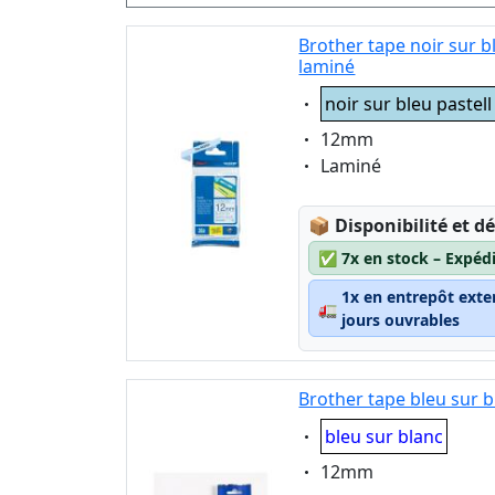
cœurs roses
Brother tape noir sur 
noir sur motifs dentelle
laminé
argent
Eigenschaft:
noir sur bleu pastell
noir sur rose pastel
noir sur transparent
Eigenschaft:
12mm
Eigenschaft:
Laminé
rouge sur blanc
rouge sur transparent
Lagerstatus:
📦
Disponibilité et dé
✅
7x en stock – Expéd
1x en entrepôt exte
🚛
jours ouvrables
Brother tape bleu sur 
Eigenschaft:
bleu sur blanc
Eigenschaft:
12mm