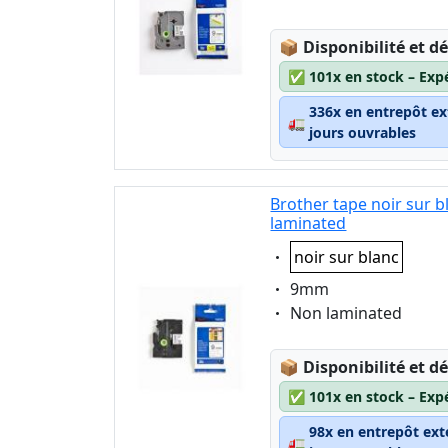
Lagerstatus:
📦
Disponibilité et dé
✅
101x en stock – Exp
336x en entrepôt ex
🚛
jours ouvrables
Brother tape noir sur 
laminated
Eigenschaft:
noir sur blanc
Eigenschaft:
9mm
Eigenschaft:
Non laminated
Lagerstatus:
📦
Disponibilité et dé
✅
101x en stock – Exp
98x en entrepôt ext
🚛