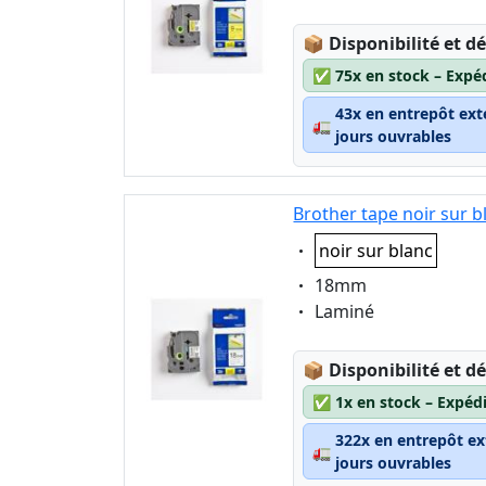
Lagerstatus:
📦
Disponibilité et dé
✅
75x en stock – Expé
43x en entrepôt ext
🚛
jours ouvrables
Brother tape noir sur 
Eigenschaft:
noir sur blanc
Eigenschaft:
18mm
Eigenschaft:
Laminé
Lagerstatus:
📦
Disponibilité et dé
✅
1x en stock – Expéd
322x en entrepôt ex
🚛
jours ouvrables