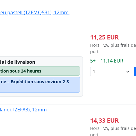
bleu pastell (TZEMQ531), 12mm,
11,25 EUR
Hors TVA, plus frais de
port
5+ 11.14 EUR
lai de livraison
ition sous 24 heures
rne – Expédition sous environ 2-3
blanc (TZEFA3), 12mm
14,33 EUR
Hors TVA, plus frais de
port