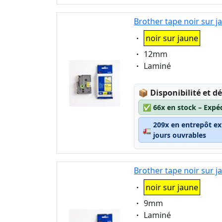
Brother tape noir sur 
Eigenschaft:
noir sur jaune
Eigenschaft:
12mm
Eigenschaft:
Laminé
Lagerstatus:
📦
Disponibilité et dé
✅
66x en stock – Expé
209x en entrepôt ex
🚛
jours ouvrables
Brother tape noir sur 
Eigenschaft:
noir sur jaune
Eigenschaft:
9mm
Eigenschaft:
Laminé