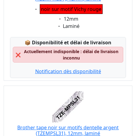
Eigenschaft:
noir sur motif Vichy rouge
Eigenschaft:
12mm
Eigenschaft:
Laminé
Lagerstatus:
📦
Disponibilité et délai de livraison
Actuellement indisponible : délai de livraison
❌
inconnu
Notification dès disponibilité
Brother tape noir sur motifs dentelle argent
(TZEMPSL31), 12mm, laminé