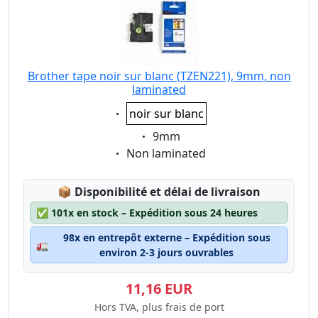
Brother tape noir sur blanc (TZEN221), 9mm, non
laminated
Eigenschaft:
noir sur blanc
Eigenschaft:
9mm
Eigenschaft:
Non laminated
Lagerstatus:
📦
Disponibilité et délai de livraison
✅
101x en stock – Expédition sous 24 heures
98x en entrepôt externe – Expédition sous
🚛
environ 2-3 jours ouvrables
11,16 EUR
Hors TVA, plus frais de port