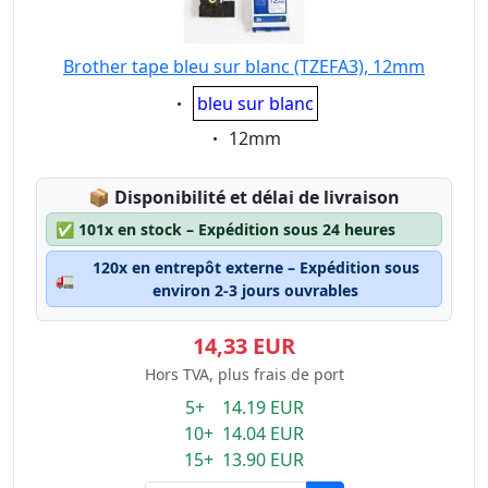
Brother tape bleu sur blanc (TZEFA3), 12mm
Eigenschaft:
bleu sur blanc
Eigenschaft:
12mm
Lagerstatus:
📦
Disponibilité et délai de livraison
✅
101x en stock – Expédition sous 24 heures
120x en entrepôt externe – Expédition sous
🚛
environ 2-3 jours ouvrables
14,33 EUR
Hors TVA, plus frais de port
5+ 14.19 EUR
10+ 14.04 EUR
15+ 13.90 EUR