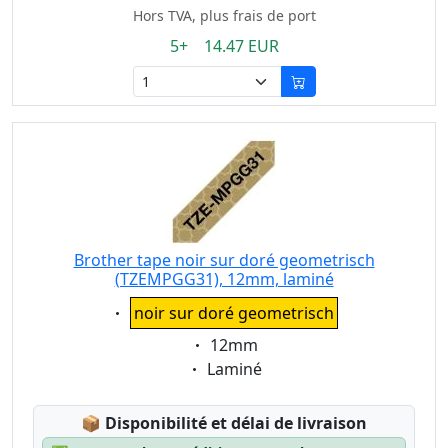
Hors TVA, plus frais de port
5+ 14.47 EUR
Brother tape noir sur doré geometrisch
(TZEMPGG31), 12mm, laminé
Eigenschaft:
noir sur doré geometrisch
Eigenschaft:
12mm
Eigenschaft:
Laminé
Lagerstatus:
📦
Disponibilité et délai de livraison