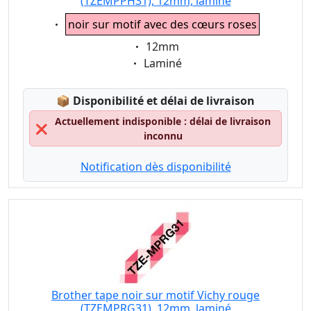
(TZEMPPH31), 12mm, laminé
Eigenschaft:
noir sur motif avec des cœurs roses
Eigenschaft:
12mm
Eigenschaft:
Laminé
Lagerstatus:
📦
Disponibilité et délai de livraison
Actuellement indisponible : délai de livraison
❌
inconnu
Notification dès disponibilité
Brother tape noir sur motif Vichy rouge
(TZEMPRG31), 12mm, laminé