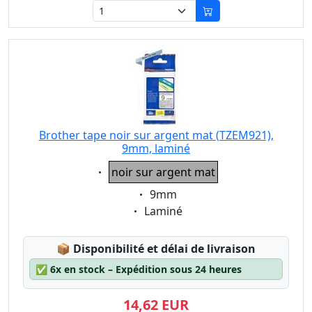
Brother tape noir sur argent mat (TZEM921),
9mm, laminé
Eigenschaft:
noir sur argent mat
Eigenschaft:
9mm
Eigenschaft:
Laminé
Lagerstatus:
📦
Disponibilité et délai de livraison
✅
6x en stock – Expédition sous 24 heures
14,62 EUR