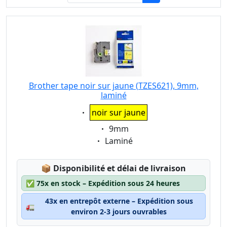
Brother tape noir sur jaune (TZES621), 9mm,
laminé
Eigenschaft:
noir sur jaune
Eigenschaft:
9mm
Eigenschaft:
Laminé
Lagerstatus:
📦
Disponibilité et délai de livraison
✅
75x en stock – Expédition sous 24 heures
43x en entrepôt externe – Expédition sous
🚛
environ 2-3 jours ouvrables