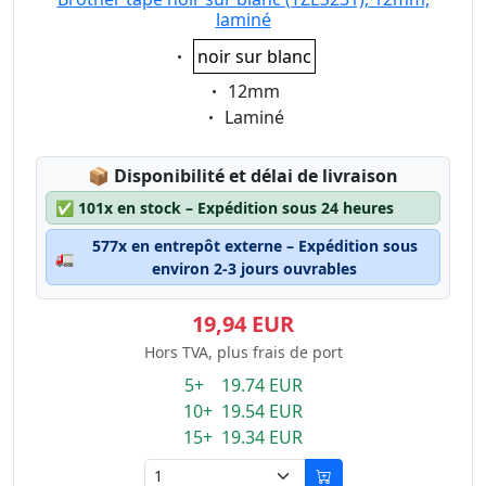
laminé
Eigenschaft:
noir sur blanc
Eigenschaft:
12mm
Eigenschaft:
Laminé
Lagerstatus:
📦
Disponibilité et délai de livraison
✅
101x en stock – Expédition sous 24 heures
577x en entrepôt externe – Expédition sous
🚛
environ 2-3 jours ouvrables
19,94 EUR
Hors TVA, plus frais de port
5+ 19.74 EUR
10+ 19.54 EUR
15+ 19.34 EUR