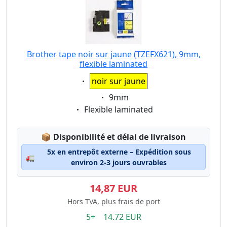
Brother tape noir sur jaune (TZEFX621), 9mm,
flexible laminated
Eigenschaft:
noir sur jaune
Eigenschaft:
9mm
Eigenschaft:
Flexible laminated
Lagerstatus:
📦
Disponibilité et délai de livraison
5x en entrepôt externe – Expédition sous
🚛
environ 2-3 jours ouvrables
14,87 EUR
Hors TVA, plus frais de port
5+ 14.72 EUR