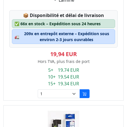
Laminé
Lagerstatus:
📦
Disponibilité et délai de livraison
✅
66x en stock – Expédition sous 24 heures
209x en entrepôt externe – Expédition sous
🚛
environ 2-3 jours ouvrables
19,94 EUR
Hors TVA, plus frais de port
5+ 19.74 EUR
10+ 19.54 EUR
15+ 19.34 EUR