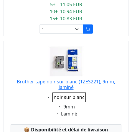
5+ 11.05 EUR
10+ 10.94 EUR
15+ 10.83 EUR
Brother tape noir sur blanc (TZES221), 9mm,
laminé
Eigenschaft:
noir sur blanc
Eigenschaft:
9mm
Eigenschaft:
Laminé
Lagerstatus:
📦
Disponibilité et délai de livraison