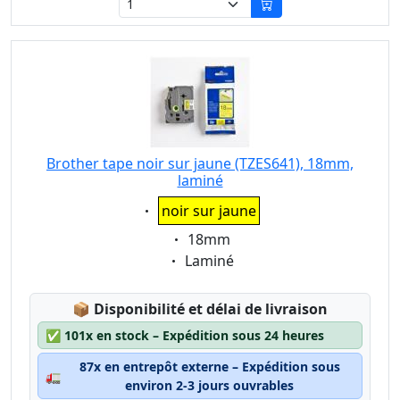
Brother tape noir sur jaune (TZES641), 18mm,
laminé
Eigenschaft:
noir sur jaune
Eigenschaft:
18mm
Eigenschaft:
Laminé
Lagerstatus:
📦
Disponibilité et délai de livraison
✅
101x en stock – Expédition sous 24 heures
87x en entrepôt externe – Expédition sous
🚛
environ 2-3 jours ouvrables