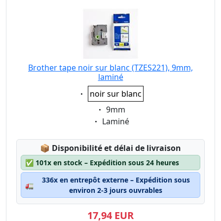
Brother tape noir sur blanc (TZES221), 9mm,
laminé
Eigenschaft:
noir sur blanc
Eigenschaft:
9mm
Eigenschaft:
Laminé
Lagerstatus:
📦
Disponibilité et délai de livraison
✅
101x en stock – Expédition sous 24 heures
336x en entrepôt externe – Expédition sous
🚛
environ 2-3 jours ouvrables
17,94 EUR