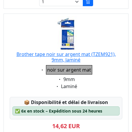
Brother tape noir sur argent mat (TZEM921),
9mm, laminé
Eigenschaft:
noir sur argent mat
Eigenschaft:
9mm
Eigenschaft:
Laminé
Lagerstatus:
📦
Disponibilité et délai de livraison
✅
6x en stock – Expédition sous 24 heures
14,62 EUR