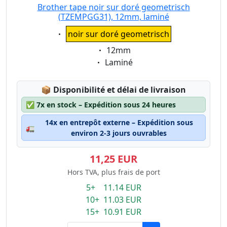
Brother tape noir sur doré geometrisch
(TZEMPGG31), 12mm, laminé
Eigenschaft:
noir sur doré geometrisch
Eigenschaft:
12mm
Eigenschaft:
Laminé
Lagerstatus:
📦
Disponibilité et délai de livraison
✅
7x en stock – Expédition sous 24 heures
14x en entrepôt externe – Expédition sous
🚛
environ 2-3 jours ouvrables
11,25 EUR
Hors TVA, plus frais de port
5+ 11.14 EUR
10+ 11.03 EUR
15+ 10.91 EUR