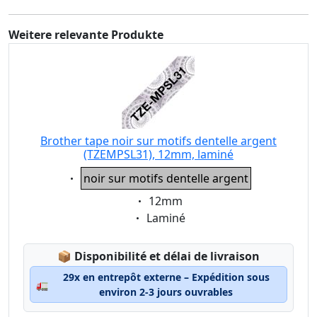
Weitere relevante Produkte
Brother tape noir sur motifs dentelle argent
(TZEMPSL31), 12mm, laminé
Eigenschaft:
noir sur motifs dentelle argent
Eigenschaft:
12mm
Eigenschaft:
Laminé
Lagerstatus:
📦
Disponibilité et délai de livraison
29x en entrepôt externe – Expédition sous
🚛
environ 2-3 jours ouvrables