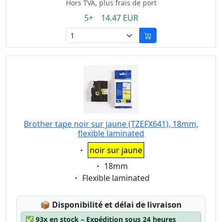
Hors TVA, plus frais de port
5+ 14.47 EUR
Brother tape noir sur jaune (TZEFX641), 18mm,
flexible laminated
Eigenschaft:
noir sur jaune
Eigenschaft:
18mm
Eigenschaft:
Flexible laminated
Lagerstatus:
📦
Disponibilité et délai de livraison
✅
93x en stock – Expédition sous 24 heures