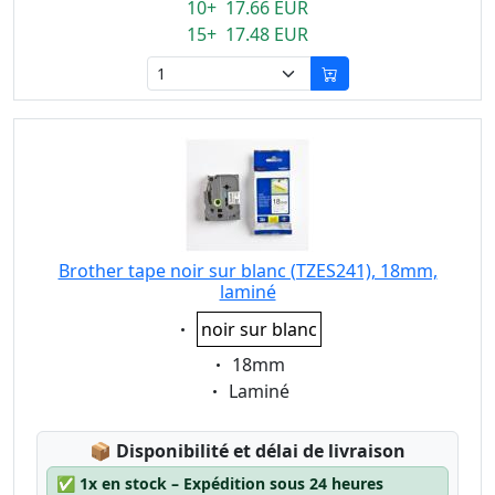
10+ 17.66 EUR
15+ 17.48 EUR
Brother tape noir sur blanc (TZES241), 18mm,
laminé
Eigenschaft:
noir sur blanc
Eigenschaft:
18mm
Eigenschaft:
Laminé
Lagerstatus:
📦
Disponibilité et délai de livraison
✅
1x en stock – Expédition sous 24 heures