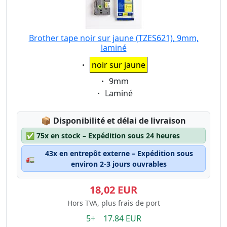
Brother tape noir sur jaune (TZES621), 9mm,
laminé
Eigenschaft:
noir sur jaune
Eigenschaft:
9mm
Eigenschaft:
Laminé
Lagerstatus:
📦
Disponibilité et délai de livraison
✅
75x en stock – Expédition sous 24 heures
43x en entrepôt externe – Expédition sous
🚛
environ 2-3 jours ouvrables
18,02 EUR
Hors TVA, plus frais de port
5+ 17.84 EUR