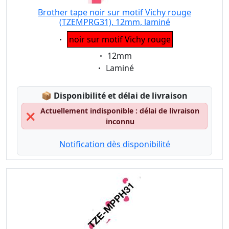
Brother tape noir sur motif Vichy rouge
(TZEMPRG31), 12mm, laminé
Eigenschaft:
noir sur motif Vichy rouge
Eigenschaft:
12mm
Eigenschaft:
Laminé
Lagerstatus:
📦
Disponibilité et délai de livraison
Actuellement indisponible : délai de livraison
❌
inconnu
Notification dès disponibilité