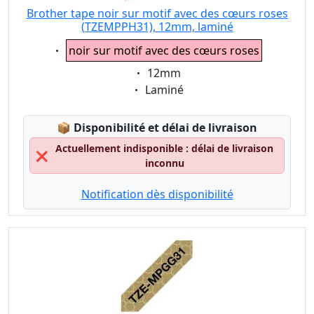
Brother tape noir sur motif avec des cœurs roses
(TZEMPPH31), 12mm, laminé
Eigenschaft:
noir sur motif avec des cœurs roses
Eigenschaft:
12mm
Eigenschaft:
Laminé
Lagerstatus:
📦
Disponibilité et délai de livraison
Actuellement indisponible : délai de livraison
❌
inconnu
Notification dès disponibilité