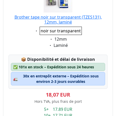
Brother tape noir sur transparent (TZES131),
12mm, laminé
Eigenschaft:
noir sur transparent
Eigenschaft:
12mm
Eigenschaft:
Laminé
Lagerstatus:
📦
Disponibilité et délai de livraison
✅
101x en stock – Expédition sous 24 heures
30x en entrepôt externe – Expédition sous
🚛
environ 2-3 jours ouvrables
18,07 EUR
Hors TVA, plus frais de port
5+ 17.89 EUR
10+ 17.71 EUR