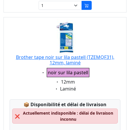
Brother tape noir sur lila pastell (TZEMQF31),
12mm, laminé
Eigenschaft:
noir sur lila pastell
Eigenschaft:
12mm
Eigenschaft:
Laminé
Lagerstatus:
📦
Disponibilité et délai de livraison
Actuellement indisponible : délai de livraison
❌
inconnu