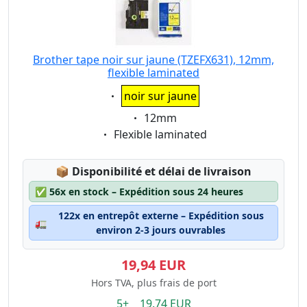
Brother tape noir sur jaune (TZEFX631), 12mm,
flexible laminated
Eigenschaft:
noir sur jaune
Eigenschaft:
12mm
Eigenschaft:
Flexible laminated
Lagerstatus:
📦
Disponibilité et délai de livraison
✅
56x en stock – Expédition sous 24 heures
122x en entrepôt externe – Expédition sous
🚛
environ 2-3 jours ouvrables
19,94 EUR
Hors TVA, plus frais de port
5+ 19.74 EUR