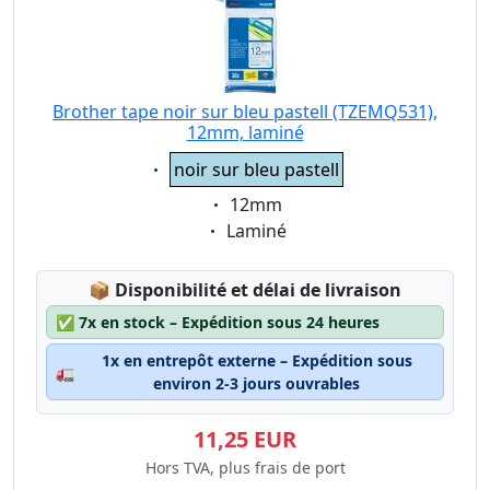
Brother tape noir sur bleu pastell (TZEMQ531),
12mm, laminé
Eigenschaft:
noir sur bleu pastell
Eigenschaft:
12mm
Eigenschaft:
Laminé
Lagerstatus:
📦
Disponibilité et délai de livraison
✅
7x en stock – Expédition sous 24 heures
1x en entrepôt externe – Expédition sous
🚛
environ 2-3 jours ouvrables
11,25 EUR
Hors TVA, plus frais de port