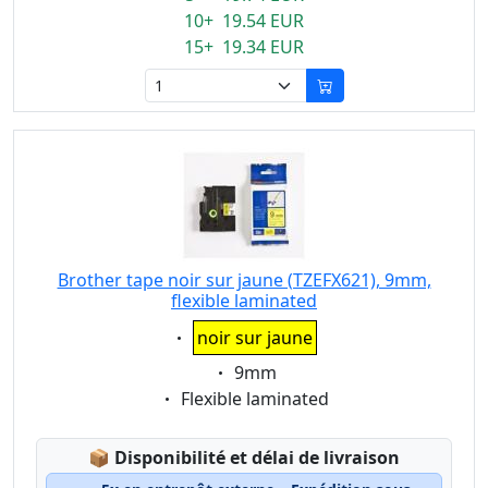
10+ 19.54 EUR
15+ 19.34 EUR
Brother tape noir sur jaune (TZEFX621), 9mm,
flexible laminated
Eigenschaft:
noir sur jaune
Eigenschaft:
9mm
Eigenschaft:
Flexible laminated
Lagerstatus:
📦
Disponibilité et délai de livraison