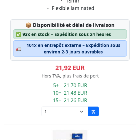
Eigenschaft:
18mm
Eigenschaft:
Flexible laminated
Lagerstatus:
📦
Disponibilité et délai de livraison
✅
93x en stock – Expédition sous 24 heures
101x en entrepôt externe – Expédition sous
🚛
environ 2-3 jours ouvrables
21,92 EUR
Hors TVA, plus frais de port
5+ 21.70 EUR
10+ 21.48 EUR
15+ 21.26 EUR