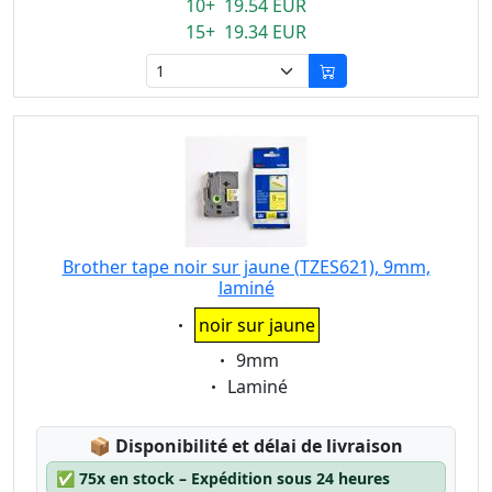
10+ 19.54 EUR
15+ 19.34 EUR
Brother tape noir sur jaune (TZES621), 9mm,
laminé
Eigenschaft:
noir sur jaune
Eigenschaft:
9mm
Eigenschaft:
Laminé
Lagerstatus:
📦
Disponibilité et délai de livraison
✅
75x en stock – Expédition sous 24 heures