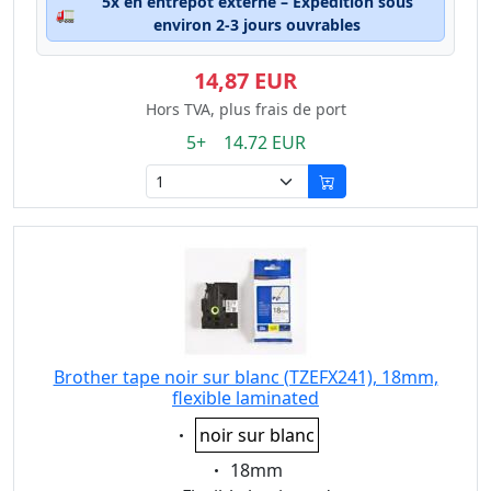
5x en entrepôt externe – Expédition sous
🚛
environ 2-3 jours ouvrables
14,87 EUR
Hors TVA, plus frais de port
5+ 14.72 EUR
Brother tape noir sur blanc (TZEFX241), 18mm,
flexible laminated
Eigenschaft:
noir sur blanc
Eigenschaft:
18mm