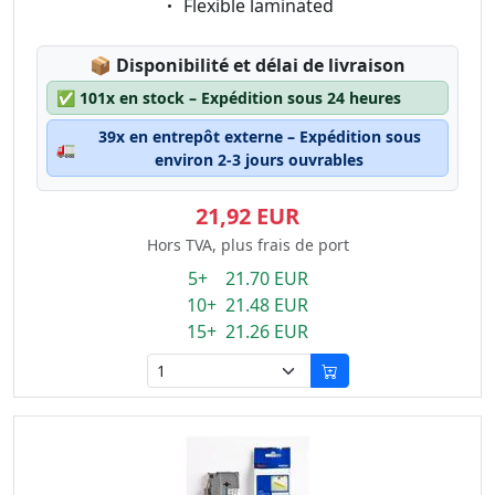
Eigenschaft:
Flexible laminated
Lagerstatus:
📦
Disponibilité et délai de livraison
✅
101x en stock – Expédition sous 24 heures
39x en entrepôt externe – Expédition sous
🚛
environ 2-3 jours ouvrables
21,92 EUR
Hors TVA, plus frais de port
5+ 21.70 EUR
10+ 21.48 EUR
15+ 21.26 EUR