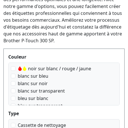
notre gamme d'options, vous pouvez facilement créer
des étiquettes professionnelles qui conviennent à tous
vos besoins commerciaux. Améliorez votre processus
d'étiquetage dès aujourd'hui et constatez la différence
que nos accessoires haut de gamme apportent à votre
Brother P-Touch 300 SP.
Produktfilter
Couleur
noir sur blanc / rouge / jaune
blanc sur bleu
blanc sur noir
blanc sur transparent
bleu sur blanc
bleu sur transparent
doré sur Rose
Type
doré sur blanc
Cassette de nettoyage