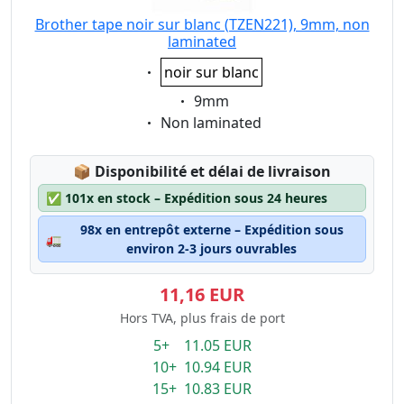
Brother tape noir sur blanc (TZEN221), 9mm, non
laminated
Eigenschaft:
noir sur blanc
Eigenschaft:
9mm
Eigenschaft:
Non laminated
Lagerstatus:
📦
Disponibilité et délai de livraison
✅
101x en stock – Expédition sous 24 heures
98x en entrepôt externe – Expédition sous
🚛
environ 2-3 jours ouvrables
11,16 EUR
Hors TVA, plus frais de port
5+ 11.05 EUR
10+ 10.94 EUR
15+ 10.83 EUR