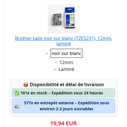
Brother tape noir sur blanc (TZES231), 12mm,
laminé
Eigenschaft:
noir sur blanc
Eigenschaft:
12mm
Eigenschaft:
Laminé
Lagerstatus:
📦
Disponibilité et délai de livraison
✅
101x en stock – Expédition sous 24 heures
577x en entrepôt externe – Expédition sous
🚛
environ 2-3 jours ouvrables
19,94 EUR