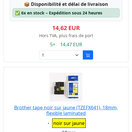
Lagerstatus:
📦
Disponibilité et délai de livraison
✅
6x en stock – Expédition sous 24 heures
14,62 EUR
Hors TVA, plus frais de port
5+ 14.47 EUR
Brother tape noir sur jaune (TZEFX641), 18mm,
flexible laminated
Eigenschaft:
noir sur jaune