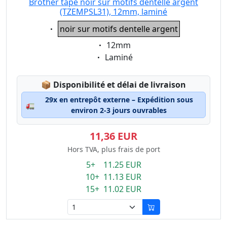
Brother tape noir sur motifs dentelle argent
(TZEMPSL31), 12mm, laminé
Eigenschaft:
noir sur motifs dentelle argent
Eigenschaft:
12mm
Eigenschaft:
Laminé
Lagerstatus:
📦
Disponibilité et délai de livraison
29x en entrepôt externe – Expédition sous
🚛
environ 2-3 jours ouvrables
11,36 EUR
Hors TVA, plus frais de port
5+ 11.25 EUR
10+ 11.13 EUR
15+ 11.02 EUR