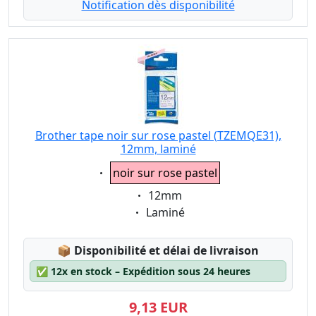
Notification dès disponibilité
Brother tape noir sur rose pastel (TZEMQE31),
12mm, laminé
Eigenschaft:
noir sur rose pastel
Eigenschaft:
12mm
Eigenschaft:
Laminé
Lagerstatus:
📦
Disponibilité et délai de livraison
✅
12x en stock – Expédition sous 24 heures
9,13 EUR