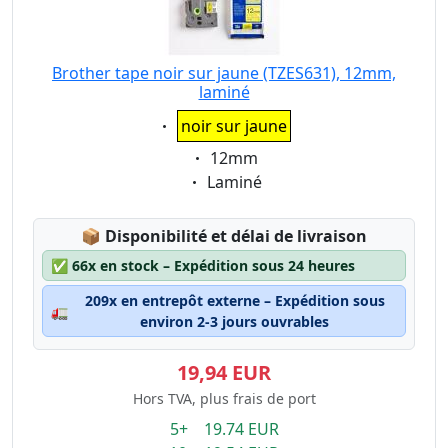
Brother tape noir sur jaune (TZES631), 12mm,
laminé
Eigenschaft:
noir sur jaune
Eigenschaft:
12mm
Eigenschaft:
Laminé
Lagerstatus:
📦
Disponibilité et délai de livraison
✅
66x en stock – Expédition sous 24 heures
209x en entrepôt externe – Expédition sous
🚛
environ 2-3 jours ouvrables
19,94 EUR
Hors TVA, plus frais de port
5+ 19.74 EUR