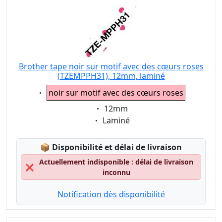
Brother tape noir sur motif avec des cœurs roses
(TZEMPPH31), 12mm, laminé
Eigenschaft:
noir sur motif avec des cœurs roses
Eigenschaft:
12mm
Eigenschaft:
Laminé
Lagerstatus:
📦
Disponibilité et délai de livraison
Actuellement indisponible : délai de livraison
❌
inconnu
Notification dès disponibilité