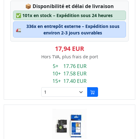
Lagerstatus:
📦
Disponibilité et délai de livraison
✅
101x en stock – Expédition sous 24 heures
336x en entrepôt externe – Expédition sous
🚛
environ 2-3 jours ouvrables
17,94 EUR
Hors TVA, plus frais de port
5+ 17.76 EUR
10+ 17.58 EUR
15+ 17.40 EUR