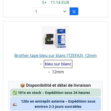
5+ 11.14 EUR
Brother tape bleu sur blanc (TZEFA3), 12mm
Eigenschaft:
bleu sur blanc
Eigenschaft:
12mm
Lagerstatus:
📦
Disponibilité et délai de livraison
✅
101x en stock – Expédition sous 24 heures
120x en entrepôt externe – Expédition sous
🚛
environ 2-3 jours ouvrables