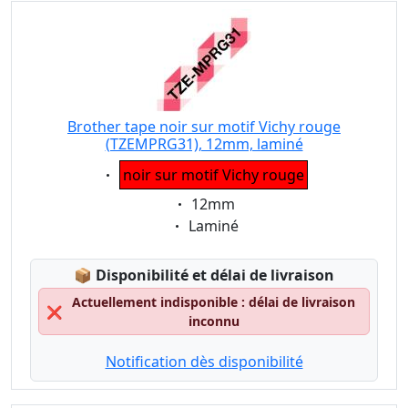
Brother tape noir sur motif Vichy rouge
(TZEMPRG31), 12mm, laminé
Eigenschaft:
noir sur motif Vichy rouge
Eigenschaft:
12mm
Eigenschaft:
Laminé
Lagerstatus:
📦
Disponibilité et délai de livraison
Actuellement indisponible : délai de livraison
❌
inconnu
Notification dès disponibilité