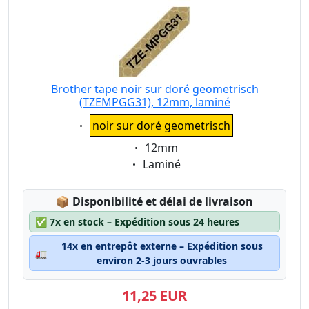
Brother tape noir sur doré geometrisch
(TZEMPGG31), 12mm, laminé
Eigenschaft:
noir sur doré geometrisch
Eigenschaft:
12mm
Eigenschaft:
Laminé
Lagerstatus:
📦
Disponibilité et délai de livraison
✅
7x en stock – Expédition sous 24 heures
14x en entrepôt externe – Expédition sous
🚛
environ 2-3 jours ouvrables
11,25 EUR