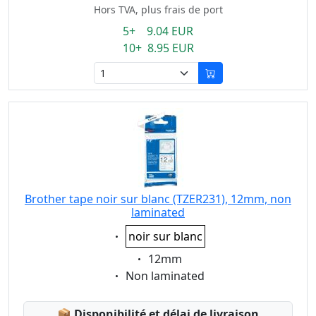
Hors TVA, plus frais de port
5+ 9.04 EUR
10+ 8.95 EUR
Brother tape noir sur blanc (TZER231), 12mm, non
laminated
Eigenschaft:
noir sur blanc
Eigenschaft:
12mm
Eigenschaft:
Non laminated
Lagerstatus:
📦
Disponibilité et délai de livraison