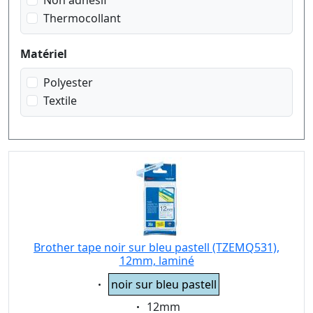
Non adhésif
Thermocollant
Matériel
Polyester
Textile
Brother tape noir sur bleu pastell (TZEMQ531),
12mm, laminé
Eigenschaft:
noir sur bleu pastell
Eigenschaft:
12mm