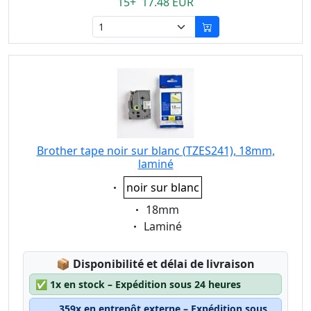
15+ 17.48 EUR
Brother tape noir sur blanc (TZES241), 18mm,
laminé
Eigenschaft:
noir sur blanc
Eigenschaft:
18mm
Eigenschaft:
Laminé
Lagerstatus:
📦
Disponibilité et délai de livraison
✅
1x en stock – Expédition sous 24 heures
359x en entrepôt externe – Expédition sous