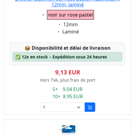
12mm, laminé
Eigenschaft:
noir sur rose pastel
Eigenschaft:
12mm
Eigenschaft:
Laminé
Lagerstatus:
📦
Disponibilité et délai de livraison
✅
12x en stock – Expédition sous 24 heures
9,13 EUR
Hors TVA, plus frais de port
5+ 9.04 EUR
10+ 8.95 EUR