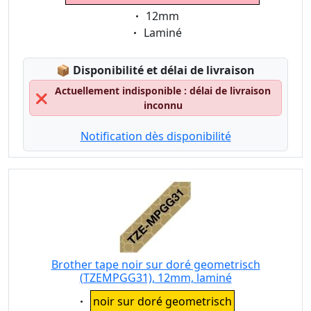
Eigenschaft:
12mm
Eigenschaft:
Laminé
Lagerstatus:
📦
Disponibilité et délai de livraison
Actuellement indisponible : délai de livraison
❌
inconnu
Notification dès disponibilité
Brother tape noir sur doré geometrisch
(TZEMPGG31), 12mm, laminé
Eigenschaft:
noir sur doré geometrisch