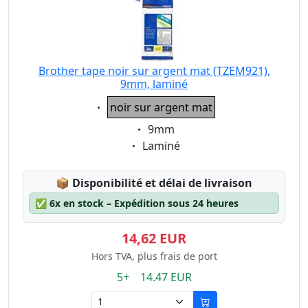
Brother tape noir sur argent mat (TZEM921),
9mm, laminé
Eigenschaft:
noir sur argent mat
Eigenschaft:
9mm
Eigenschaft:
Laminé
Lagerstatus:
📦
Disponibilité et délai de livraison
✅
6x en stock – Expédition sous 24 heures
14,62 EUR
Hors TVA, plus frais de port
5+ 14.47 EUR