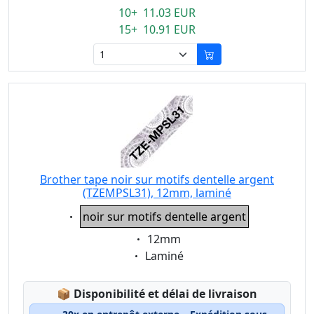
10+ 11.03 EUR
15+ 10.91 EUR
Brother tape noir sur motifs dentelle argent
(TZEMPSL31), 12mm, laminé
Eigenschaft:
noir sur motifs dentelle argent
Eigenschaft:
12mm
Eigenschaft:
Laminé
Lagerstatus:
📦
Disponibilité et délai de livraison