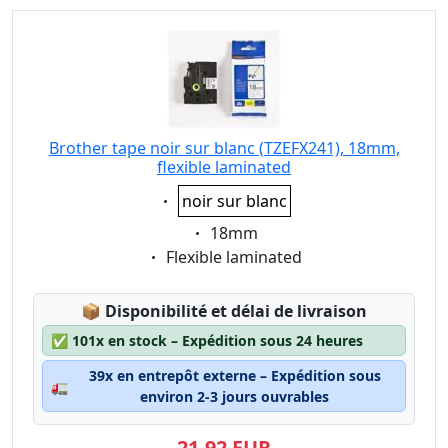
Brother tape noir sur blanc (TZEFX241), 18mm,
flexible laminated
Eigenschaft:
noir sur blanc
Eigenschaft:
18mm
Eigenschaft:
Flexible laminated
Lagerstatus:
📦
Disponibilité et délai de livraison
✅
101x en stock – Expédition sous 24 heures
39x en entrepôt externe – Expédition sous
🚛
environ 2-3 jours ouvrables
21,92 EUR