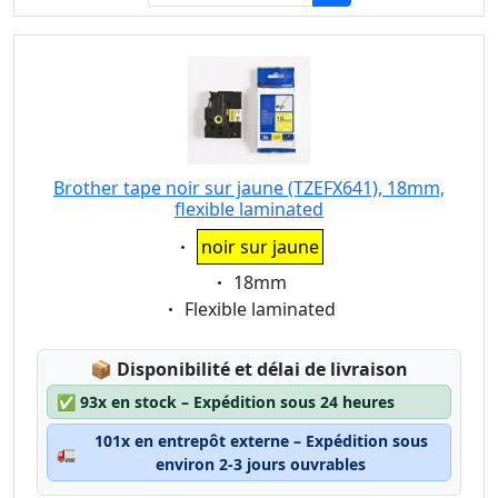
Brother tape noir sur jaune (TZEFX641), 18mm,
flexible laminated
Eigenschaft:
noir sur jaune
Eigenschaft:
18mm
Eigenschaft:
Flexible laminated
Lagerstatus:
📦
Disponibilité et délai de livraison
✅
93x en stock – Expédition sous 24 heures
101x en entrepôt externe – Expédition sous
🚛
environ 2-3 jours ouvrables