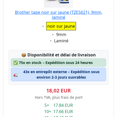
Brother tape noir sur jaune (TZES621), 9mm,
laminé
Eigenschaft:
noir sur jaune
Eigenschaft:
9mm
Eigenschaft:
Laminé
Lagerstatus:
📦
Disponibilité et délai de livraison
✅
75x en stock – Expédition sous 24 heures
43x en entrepôt externe – Expédition sous
🚛
environ 2-3 jours ouvrables
18,02 EUR
Hors TVA, plus frais de port
5+ 17.84 EUR
10+ 17.66 EUR