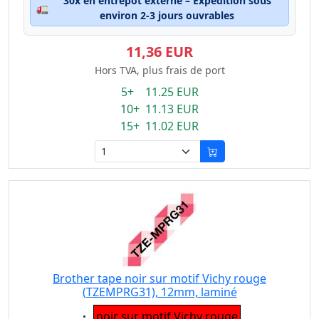
30x en entrepôt externe – Expédition sous
🚛
environ 2-3 jours ouvrables
11,36 EUR
Hors TVA, plus frais de port
5+ 11.25 EUR
10+ 11.13 EUR
15+ 11.02 EUR
Brother tape noir sur motif Vichy rouge
(TZEMPRG31), 12mm, laminé
Eigenschaft:
noir sur motif Vichy rouge