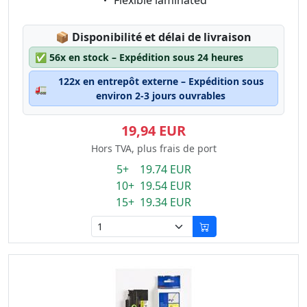
Flexible laminated
Lagerstatus:
📦
Disponibilité et délai de livraison
✅
56x en stock – Expédition sous 24 heures
122x en entrepôt externe – Expédition sous
🚛
environ 2-3 jours ouvrables
19,94 EUR
Hors TVA, plus frais de port
5+ 19.74 EUR
10+ 19.54 EUR
15+ 19.34 EUR