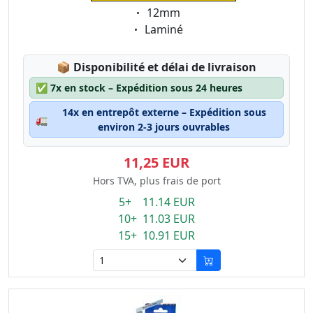
Eigenschaft:
12mm
Eigenschaft:
Laminé
Lagerstatus:
📦
Disponibilité et délai de livraison
✅
7x en stock – Expédition sous 24 heures
14x en entrepôt externe – Expédition sous
🚛
environ 2-3 jours ouvrables
11,25 EUR
Hors TVA, plus frais de port
5+ 11.14 EUR
10+ 11.03 EUR
15+ 10.91 EUR