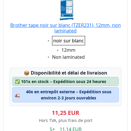
Brother tape noir sur blanc (TZER231), 12mm, non
laminated
Eigenschaft:
noir sur blanc
Eigenschaft:
12mm
Eigenschaft:
Non laminated
Lagerstatus:
📦
Disponibilité et délai de livraison
✅
101x en stock – Expédition sous 24 heures
40x en entrepôt externe – Expédition sous
🚛
environ 2-3 jours ouvrables
11,25 EUR
Hors TVA, plus frais de port
5+ 11.14 EUR