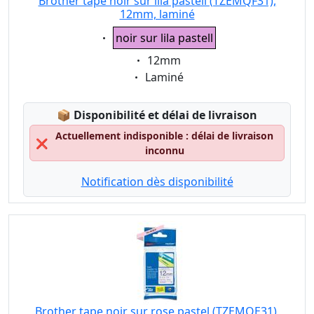
Brother tape noir sur lila pastell (TZEMQF31),
12mm, laminé
Eigenschaft:
noir sur lila pastell
Eigenschaft:
12mm
Eigenschaft:
Laminé
Lagerstatus:
📦
Disponibilité et délai de livraison
Actuellement indisponible : délai de livraison
❌
inconnu
Notification dès disponibilité
Brother tape noir sur rose pastel (TZEMQE31),