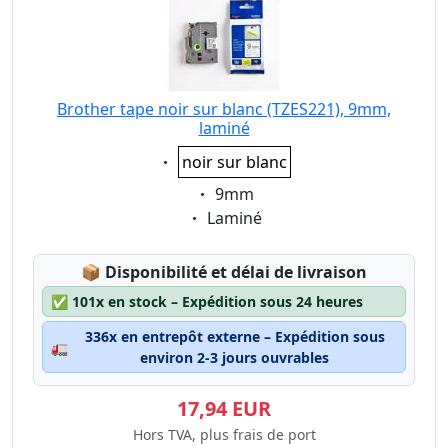
Brother tape noir sur blanc (TZES221), 9mm,
laminé
Eigenschaft:
noir sur blanc
Eigenschaft:
9mm
Eigenschaft:
Laminé
Lagerstatus:
📦
Disponibilité et délai de livraison
✅
101x en stock – Expédition sous 24 heures
336x en entrepôt externe – Expédition sous
🚛
environ 2-3 jours ouvrables
17,94 EUR
Hors TVA, plus frais de port