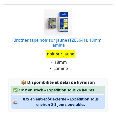
Brother tape noir sur jaune (TZES641), 18mm,
laminé
Eigenschaft:
noir sur jaune
Eigenschaft:
18mm
Eigenschaft:
Laminé
Lagerstatus:
📦
Disponibilité et délai de livraison
✅
101x en stock – Expédition sous 24 heures
87x en entrepôt externe – Expédition sous
🚛
environ 2-3 jours ouvrables