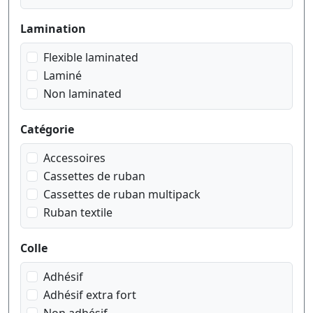
noir sur motif Vichy rouge
noir sur motif avec des cœurs roses
Lamination
noir sur motifs dentelle argent
Flexible laminated
noir sur rose pastel
Laminé
noir sur transparent
Non laminated
noir sur transparent matt
rouge sur blanc
Catégorie
rouge sur transparent
Accessoires
Cassettes de ruban
Cassettes de ruban multipack
Ruban textile
Colle
Adhésif
Adhésif extra fort