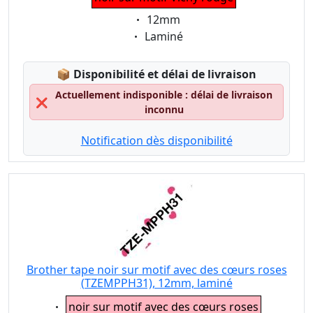
Eigenschaft:
12mm
Eigenschaft:
Laminé
Lagerstatus:
📦
Disponibilité et délai de livraison
Actuellement indisponible : délai de livraison
❌
inconnu
Notification dès disponibilité
Brother tape noir sur motif avec des cœurs roses
(TZEMPPH31), 12mm, laminé
Eigenschaft:
noir sur motif avec des cœurs roses