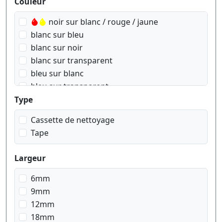
Produktfilter
Couleur
noir sur blanc / rouge / jaune
blanc sur bleu
blanc sur noir
blanc sur transparent
bleu sur blanc
bleu sur transparent
doré sur Rose
Type
doré sur blanc
Cassette de nettoyage
doré sur bleu navy
Tape
doré sur rouge wein
noir sur argent mat
Largeur
noir sur blanc
noir sur bleu pastell
6mm
noir sur doré geometrisch
9mm
noir sur jaune
12mm
noir sur lila pastell
18mm