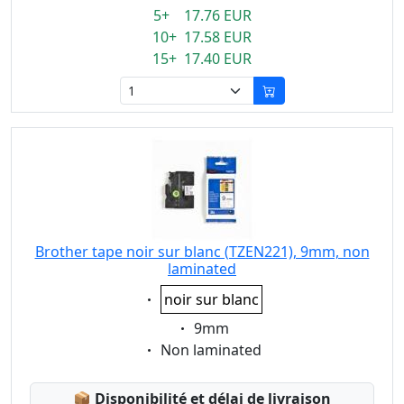
5+ 17.76 EUR
10+ 17.58 EUR
15+ 17.40 EUR
Brother tape noir sur blanc (TZEN221), 9mm, non
laminated
Eigenschaft:
noir sur blanc
Eigenschaft:
9mm
Eigenschaft:
Non laminated
Lagerstatus:
📦
Disponibilité et délai de livraison