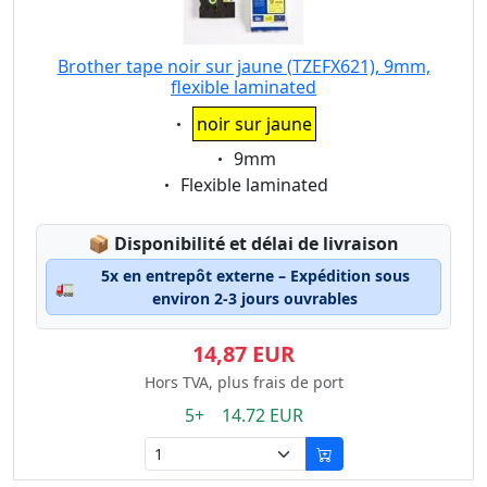
Brother tape noir sur jaune (TZEFX621), 9mm,
flexible laminated
Eigenschaft:
noir sur jaune
Eigenschaft:
9mm
Eigenschaft:
Flexible laminated
Lagerstatus:
📦
Disponibilité et délai de livraison
5x en entrepôt externe – Expédition sous
🚛
environ 2-3 jours ouvrables
14,87 EUR
Hors TVA, plus frais de port
5+ 14.72 EUR