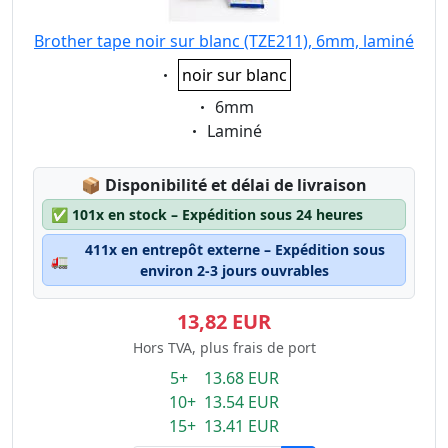
Brother tape noir sur blanc (TZE211), 6mm, laminé
Eigenschaft:
noir sur blanc
Eigenschaft:
6mm
Eigenschaft:
Laminé
Lagerstatus:
📦
Disponibilité et délai de livraison
✅
101x en stock – Expédition sous 24 heures
411x en entrepôt externe – Expédition sous
🚛
environ 2-3 jours ouvrables
13,82 EUR
Hors TVA, plus frais de port
5+ 13.68 EUR
10+ 13.54 EUR
15+ 13.41 EUR