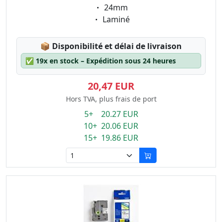
Eigenschaft:
24mm
Eigenschaft:
Laminé
Lagerstatus:
📦
Disponibilité et délai de livraison
✅
19x en stock – Expédition sous 24 heures
20,47 EUR
Hors TVA, plus frais de port
5+ 20.27 EUR
10+ 20.06 EUR
15+ 19.86 EUR