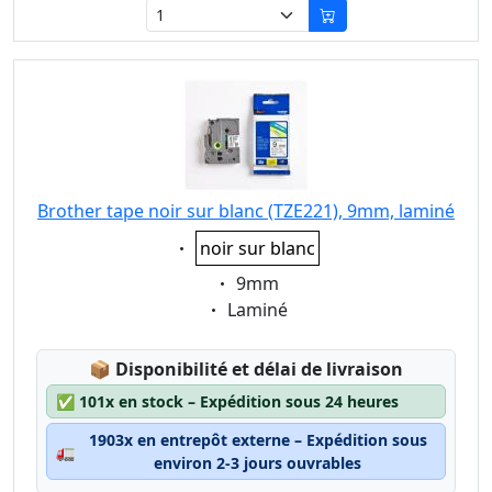
Brother tape noir sur blanc (TZE221), 9mm, laminé
Eigenschaft:
noir sur blanc
Eigenschaft:
9mm
Eigenschaft:
Laminé
Lagerstatus:
📦
Disponibilité et délai de livraison
✅
101x en stock – Expédition sous 24 heures
1903x en entrepôt externe – Expédition sous
🚛
environ 2-3 jours ouvrables