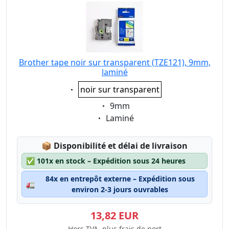
Brother tape noir sur transparent (TZE121), 9mm,
laminé
Eigenschaft:
noir sur transparent
Eigenschaft:
9mm
Eigenschaft:
Laminé
Lagerstatus:
📦
Disponibilité et délai de livraison
✅
101x en stock – Expédition sous 24 heures
84x en entrepôt externe – Expédition sous
🚛
environ 2-3 jours ouvrables
13,82 EUR
Hors TVA, plus frais de port