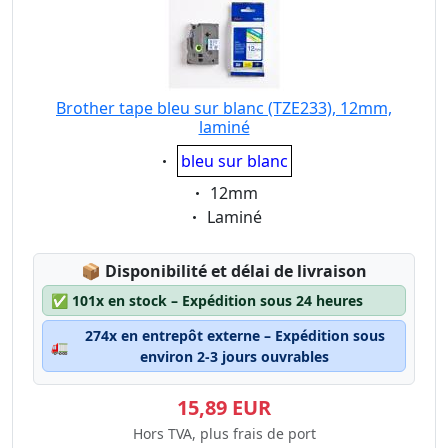
Brother tape bleu sur blanc (TZE233), 12mm,
laminé
Eigenschaft:
bleu sur blanc
Eigenschaft:
12mm
Eigenschaft:
Laminé
Lagerstatus:
📦
Disponibilité et délai de livraison
✅
101x en stock – Expédition sous 24 heures
274x en entrepôt externe – Expédition sous
🚛
environ 2-3 jours ouvrables
15,89 EUR
Hors TVA, plus frais de port