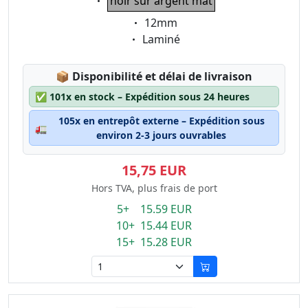
noir sur argent mat
Eigenschaft:
12mm
Eigenschaft:
Laminé
Lagerstatus:
📦
Disponibilité et délai de livraison
✅
101x en stock – Expédition sous 24 heures
105x en entrepôt externe – Expédition sous
🚛
environ 2-3 jours ouvrables
15,75 EUR
Hors TVA, plus frais de port
5+ 15.59 EUR
10+ 15.44 EUR
15+ 15.28 EUR