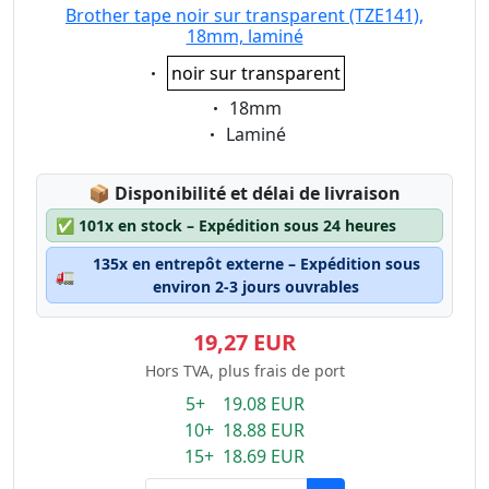
Brother tape noir sur transparent (TZE141),
18mm, laminé
Eigenschaft:
noir sur transparent
Eigenschaft:
18mm
Eigenschaft:
Laminé
Lagerstatus:
📦
Disponibilité et délai de livraison
✅
101x en stock – Expédition sous 24 heures
135x en entrepôt externe – Expédition sous
🚛
environ 2-3 jours ouvrables
19,27 EUR
Hors TVA, plus frais de port
5+ 19.08 EUR
10+ 18.88 EUR
15+ 18.69 EUR