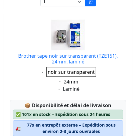
Brother tape noir sur transparent (TZE151),
24mm, laminé
Eigenschaft:
noir sur transparent
Eigenschaft:
24mm
Eigenschaft:
Laminé
Lagerstatus:
📦
Disponibilité et délai de livraison
✅
101x en stock – Expédition sous 24 heures
77x en entrepôt externe – Expédition sous
🚛
environ 2-3 jours ouvrables