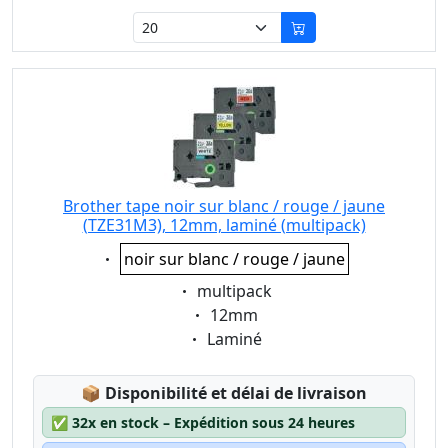
Brother tape noir sur blanc / rouge / jaune
(TZE31M3), 12mm, laminé (multipack)
Eigenschaft:
noir sur blanc / rouge / jaune
Eigenschaft:
multipack
Eigenschaft:
12mm
Eigenschaft:
Laminé
Lagerstatus:
📦
Disponibilité et délai de livraison
✅
32x en stock – Expédition sous 24 heures