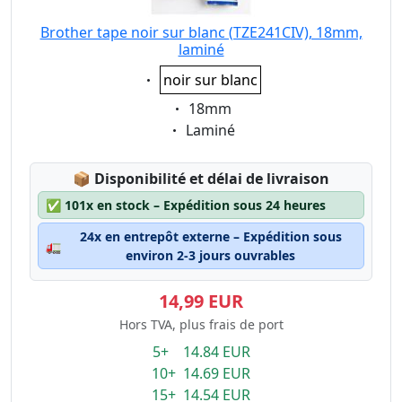
Brother tape noir sur blanc (TZE241CIV), 18mm,
laminé
Eigenschaft:
noir sur blanc
Eigenschaft:
18mm
Eigenschaft:
Laminé
Lagerstatus:
📦
Disponibilité et délai de livraison
✅
101x en stock – Expédition sous 24 heures
24x en entrepôt externe – Expédition sous
🚛
environ 2-3 jours ouvrables
14,99 EUR
Hors TVA, plus frais de port
5+ 14.84 EUR
10+ 14.69 EUR
15+ 14.54 EUR