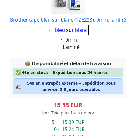
Brother tape bleu sur blanc (TZE223), 9mm, laminé
Eigenschaft:
bleu sur blanc
Eigenschaft:
9mm
Eigenschaft:
Laminé
Lagerstatus:
📦
Disponibilité et délai de livraison
✅
46x en stock – Expédition sous 24 heures
54x en entrepôt externe – Expédition sous
🚛
environ 2-3 jours ouvrables
15,55 EUR
Hors TVA, plus frais de port
5+ 15.39 EUR
10+ 15.24 EUR