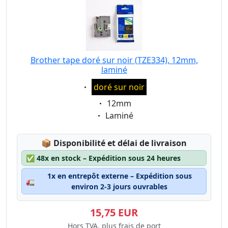
Brother tape doré sur noir (TZE334), 12mm,
laminé
Eigenschaft:
doré sur noir
Eigenschaft:
12mm
Eigenschaft:
Laminé
Lagerstatus:
📦
Disponibilité et délai de livraison
✅
48x en stock – Expédition sous 24 heures
1x en entrepôt externe – Expédition sous
🚛
environ 2-3 jours ouvrables
15,75 EUR
Hors TVA, plus frais de port