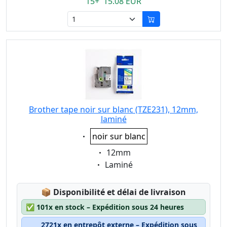
15+ 15.08 EUR
Brother tape noir sur blanc (TZE231), 12mm,
laminé
Eigenschaft:
noir sur blanc
Eigenschaft:
12mm
Eigenschaft:
Laminé
Lagerstatus:
📦
Disponibilité et délai de livraison
✅
101x en stock – Expédition sous 24 heures
2721x en entrepôt externe – Expédition sous