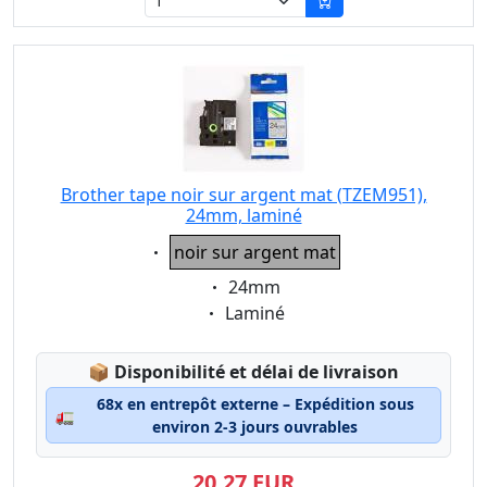
Brother tape noir sur argent mat (TZEM951),
24mm, laminé
Eigenschaft:
noir sur argent mat
Eigenschaft:
24mm
Eigenschaft:
Laminé
Lagerstatus:
📦
Disponibilité et délai de livraison
68x en entrepôt externe – Expédition sous
🚛
environ 2-3 jours ouvrables
20,27 EUR