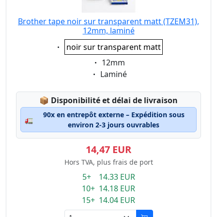
Brother tape noir sur transparent matt (TZEM31),
12mm, laminé
Eigenschaft:
noir sur transparent matt
Eigenschaft:
12mm
Eigenschaft:
Laminé
Lagerstatus:
📦
Disponibilité et délai de livraison
90x en entrepôt externe – Expédition sous
🚛
environ 2-3 jours ouvrables
14,47 EUR
Hors TVA, plus frais de port
5+ 14.33 EUR
10+ 14.18 EUR
15+ 14.04 EUR