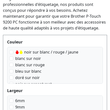
professionnelles d'étiquetage, nos produits sont
conçus pour répondre à vos besoins. Achetez
maintenant pour garantir que votre Brother P-Touch
9200 PC fonctionne à son meilleur avec des accessoires
de haute qualité adaptés à vos projets d'étiquetage.
Produktfilter
Couleur
noir sur blanc / rouge / jaune
blanc sur noir
blanc sur rouge
bleu sur blanc
doré sur noir
noir sur argent mat
noir sur blanc
Largeur
noir sur bleu
6mm
noir sur jaune
9mm
noir sur rouge