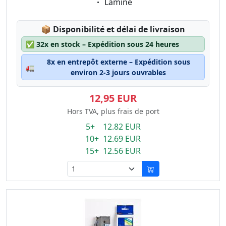
Eigenschaft:
Laminé
Lagerstatus:
📦
Disponibilité et délai de livraison
✅
32x en stock – Expédition sous 24 heures
8x en entrepôt externe – Expédition sous
🚛
environ 2-3 jours ouvrables
12,95 EUR
Hors TVA, plus frais de port
5+ 12.82 EUR
10+ 12.69 EUR
15+ 12.56 EUR