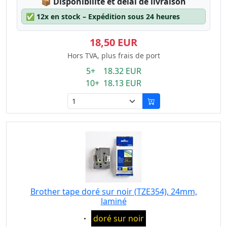
Lagerstatus:
📦
Disponibilité et délai de livraison
✅
12x en stock – Expédition sous 24 heures
18,50 EUR
Hors TVA, plus frais de port
5+ 18.32 EUR
10+ 18.13 EUR
Brother tape doré sur noir (TZE354), 24mm,
laminé
Eigenschaft:
doré sur noir