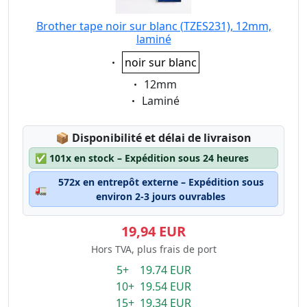
Brother tape noir sur blanc (TZES231), 12mm,
laminé
Eigenschaft:
noir sur blanc
Eigenschaft:
12mm
Eigenschaft:
Laminé
Lagerstatus:
📦
Disponibilité et délai de livraison
✅
101x en stock – Expédition sous 24 heures
572x en entrepôt externe – Expédition sous
🚛
environ 2-3 jours ouvrables
19,94 EUR
Hors TVA, plus frais de port
5+ 19.74 EUR
10+ 19.54 EUR
15+ 19.34 EUR