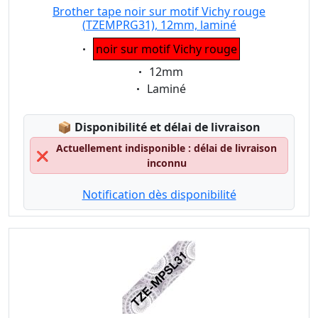
Brother tape noir sur motif Vichy rouge
(TZEMPRG31), 12mm, laminé
Eigenschaft:
noir sur motif Vichy rouge
Eigenschaft:
12mm
Eigenschaft:
Laminé
Lagerstatus:
📦
Disponibilité et délai de livraison
Actuellement indisponible : délai de livraison
❌
inconnu
Notification dès disponibilité