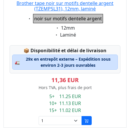
Brother tape noir sur motifs dentelle argent
(TZEMPSL31), 12mm, laminé
Eigenschaft:
noir sur motifs dentelle argent
Eigenschaft:
12mm
Eigenschaft:
Laminé
Lagerstatus:
📦
Disponibilité et délai de livraison
29x en entrepôt externe – Expédition sous
🚛
environ 2-3 jours ouvrables
11,36 EUR
Hors TVA, plus frais de port
5+ 11.25 EUR
10+ 11.13 EUR
15+ 11.02 EUR