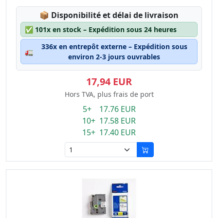
Lagerstatus:
📦
Disponibilité et délai de livraison
✅
101x en stock – Expédition sous 24 heures
336x en entrepôt externe – Expédition sous
🚛
environ 2-3 jours ouvrables
17,94 EUR
Hors TVA, plus frais de port
5+ 17.76 EUR
10+ 17.58 EUR
15+ 17.40 EUR