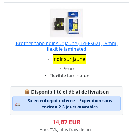
Brother tape noir sur jaune (TZEFX621), 9mm,
flexible laminated
Eigenschaft:
noir sur jaune
Eigenschaft:
9mm
Eigenschaft:
Flexible laminated
Lagerstatus:
📦
Disponibilité et délai de livraison
8x en entrepôt externe – Expédition sous
🚛
environ 2-3 jours ouvrables
14,87 EUR
Hors TVA, plus frais de port