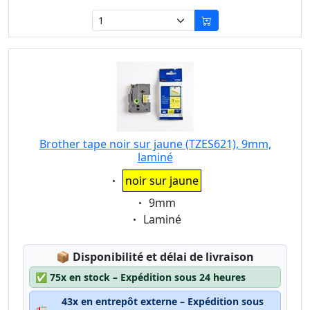
Brother tape noir sur jaune (TZES621), 9mm,
laminé
Eigenschaft:
noir sur jaune
Eigenschaft:
9mm
Eigenschaft:
Laminé
Lagerstatus:
📦
Disponibilité et délai de livraison
✅
75x en stock – Expédition sous 24 heures
43x en entrepôt externe – Expédition sous
🚛