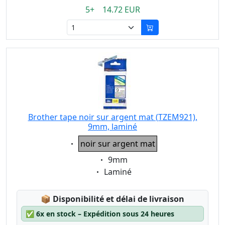
5+ 14.72 EUR
Brother tape noir sur argent mat (TZEM921),
9mm, laminé
Eigenschaft:
noir sur argent mat
Eigenschaft:
9mm
Eigenschaft:
Laminé
Lagerstatus:
📦
Disponibilité et délai de livraison
✅
6x en stock – Expédition sous 24 heures