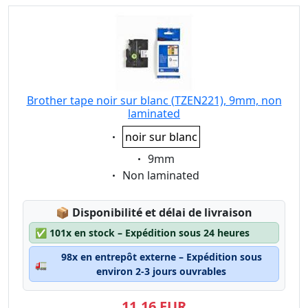
Brother tape noir sur blanc (TZEN221), 9mm, non
laminated
Eigenschaft:
noir sur blanc
Eigenschaft:
9mm
Eigenschaft:
Non laminated
Lagerstatus:
📦
Disponibilité et délai de livraison
✅
101x en stock – Expédition sous 24 heures
98x en entrepôt externe – Expédition sous
🚛
environ 2-3 jours ouvrables
11,16 EUR