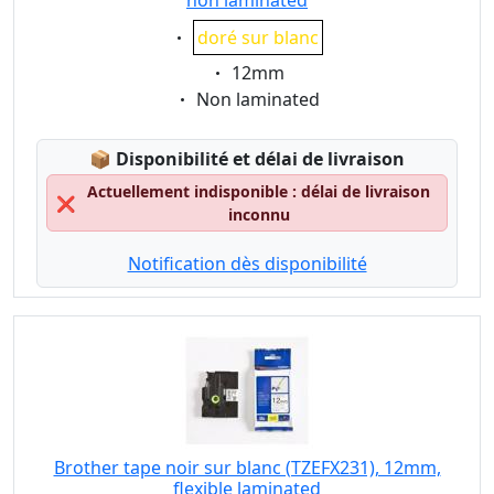
non laminated
Eigenschaft:
doré sur blanc
Eigenschaft:
12mm
Eigenschaft:
Non laminated
Lagerstatus:
📦
Disponibilité et délai de livraison
Actuellement indisponible : délai de livraison
❌
inconnu
Notification dès disponibilité
Brother tape noir sur blanc (TZEFX231), 12mm,
flexible laminated