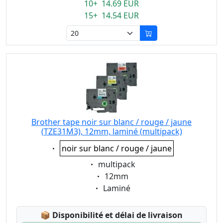
10+ 14.69 EUR
15+ 14.54 EUR
Brother tape noir sur blanc / rouge / jaune
(TZE31M3), 12mm, laminé (multipack)
Eigenschaft:
noir sur blanc / rouge / jaune
Eigenschaft:
multipack
Eigenschaft:
12mm
Eigenschaft:
Laminé
Lagerstatus:
📦
Disponibilité et délai de livraison