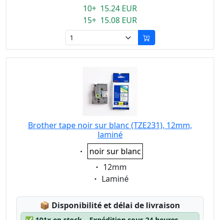
10+ 15.24 EUR
15+ 15.08 EUR
Brother tape noir sur blanc (TZE231), 12mm,
laminé
Eigenschaft:
noir sur blanc
Eigenschaft:
12mm
Eigenschaft:
Laminé
Lagerstatus:
📦
Disponibilité et délai de livraison
✅
101x en stock – Expédition sous 24 heures