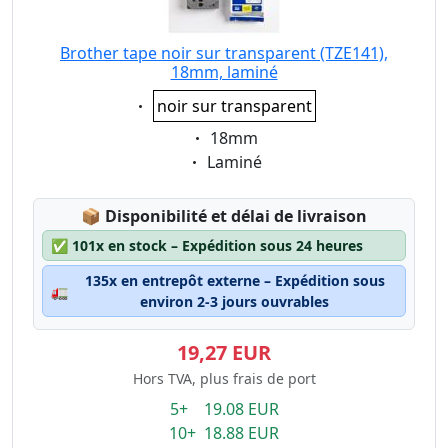
Brother tape noir sur transparent (TZE141),
18mm, laminé
Eigenschaft:
noir sur transparent
Eigenschaft:
18mm
Eigenschaft:
Laminé
Lagerstatus:
📦
Disponibilité et délai de livraison
✅
101x en stock – Expédition sous 24 heures
135x en entrepôt externe – Expédition sous
🚛
environ 2-3 jours ouvrables
19,27 EUR
Hors TVA, plus frais de port
5+ 19.08 EUR
10+ 18.88 EUR