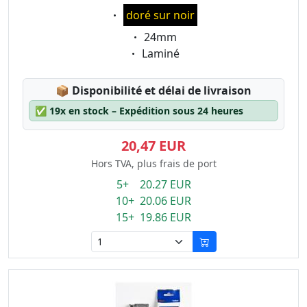
Eigenschaft:
doré sur noir
Eigenschaft:
24mm
Eigenschaft:
Laminé
Lagerstatus:
📦
Disponibilité et délai de livraison
✅
19x en stock – Expédition sous 24 heures
20,47 EUR
Hors TVA, plus frais de port
5+ 20.27 EUR
10+ 20.06 EUR
15+ 19.86 EUR