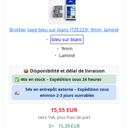
Brother tape bleu sur blanc (TZE223), 9mm, laminé
Eigenschaft:
bleu sur blanc
Eigenschaft:
9mm
Eigenschaft:
Laminé
Lagerstatus:
📦
Disponibilité et délai de livraison
✅
46x en stock – Expédition sous 24 heures
54x en entrepôt externe – Expédition sous
🚛
environ 2-3 jours ouvrables
15,55 EUR
Hors TVA, plus frais de port
5+ 15.39 EUR