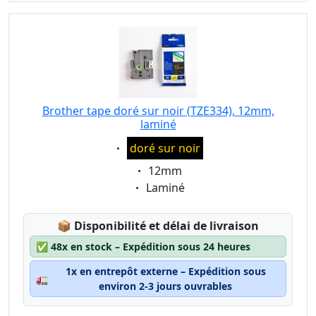
Brother tape doré sur noir (TZE334), 12mm,
laminé
Eigenschaft:
doré sur noir
Eigenschaft:
12mm
Eigenschaft:
Laminé
Lagerstatus:
📦
Disponibilité et délai de livraison
✅
48x en stock – Expédition sous 24 heures
1x en entrepôt externe – Expédition sous
🚛
environ 2-3 jours ouvrables