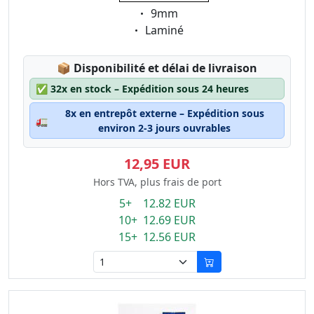
Eigenschaft:
9mm
Eigenschaft:
Laminé
Lagerstatus:
📦
Disponibilité et délai de livraison
✅
32x en stock – Expédition sous 24 heures
8x en entrepôt externe – Expédition sous
🚛
environ 2-3 jours ouvrables
12,95 EUR
Hors TVA, plus frais de port
5+ 12.82 EUR
10+ 12.69 EUR
15+ 12.56 EUR