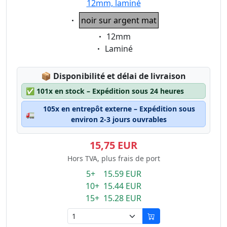
12mm, laminé
Eigenschaft:
noir sur argent mat
Eigenschaft:
12mm
Eigenschaft:
Laminé
Lagerstatus:
📦
Disponibilité et délai de livraison
✅
101x en stock – Expédition sous 24 heures
105x en entrepôt externe – Expédition sous
🚛
environ 2-3 jours ouvrables
15,75 EUR
Hors TVA, plus frais de port
5+ 15.59 EUR
10+ 15.44 EUR
15+ 15.28 EUR