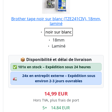
Brother tape noir sur blanc (TZE241CIV), 18mm,
laminé
Eigenschaft:
noir sur blanc
Eigenschaft:
18mm
Eigenschaft:
Laminé
Lagerstatus:
📦
Disponibilité et délai de livraison
✅
101x en stock – Expédition sous 24 heures
24x en entrepôt externe – Expédition sous
🚛
environ 2-3 jours ouvrables
14,99 EUR
Hors TVA, plus frais de port
5+ 14.84 EUR