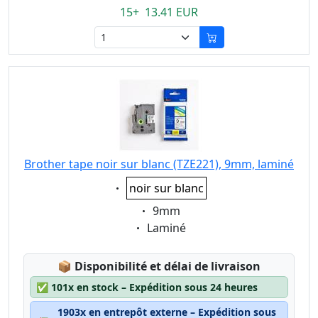
15+ 13.41 EUR
Brother tape noir sur blanc (TZE221), 9mm, laminé
Eigenschaft:
noir sur blanc
Eigenschaft:
9mm
Eigenschaft:
Laminé
Lagerstatus:
📦
Disponibilité et délai de livraison
✅
101x en stock – Expédition sous 24 heures
1903x en entrepôt externe – Expédition sous