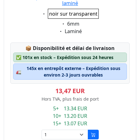
laminé
Eigenschaft:
noir sur transparent
Eigenschaft:
6mm
Eigenschaft:
Laminé
Lagerstatus:
📦
Disponibilité et délai de livraison
✅
101x en stock – Expédition sous 24 heures
145x en entrepôt externe – Expédition sous
🚛
environ 2-3 jours ouvrables
13,47 EUR
Hors TVA, plus frais de port
5+ 13.34 EUR
10+ 13.20 EUR
15+ 13.07 EUR