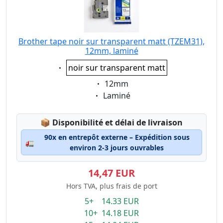
Brother tape noir sur transparent matt (TZEM31),
12mm, laminé
Eigenschaft:
noir sur transparent matt
Eigenschaft:
12mm
Eigenschaft:
Laminé
Lagerstatus:
📦
Disponibilité et délai de livraison
90x en entrepôt externe – Expédition sous
🚛
environ 2-3 jours ouvrables
14,47 EUR
Hors TVA, plus frais de port
5+ 14.33 EUR
10+ 14.18 EUR