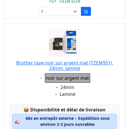
15+ 14.04 EUR
Brother tape noir sur argent mat (TZEM951),
24mm, laminé
Eigenschaft:
noir sur argent mat
Eigenschaft:
24mm
Eigenschaft:
Laminé
Lagerstatus:
📦
Disponibilité et délai de livraison
68x en entrepôt externe – Expédition sous
🚛
environ 2-3 jours ouvrables