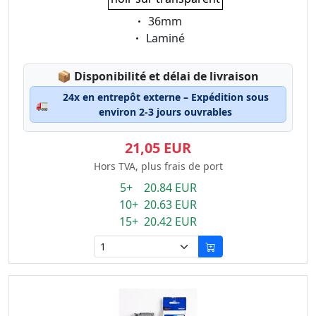
Eigenschaft:
36mm
Eigenschaft:
Laminé
Lagerstatus:
📦
Disponibilité et délai de livraison
24x en entrepôt externe – Expédition sous
🚛
environ 2-3 jours ouvrables
21,05 EUR
Hors TVA, plus frais de port
5+ 20.84 EUR
10+ 20.63 EUR
15+ 20.42 EUR