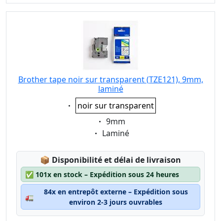
Brother tape noir sur transparent (TZE121), 9mm,
laminé
Eigenschaft:
noir sur transparent
Eigenschaft:
9mm
Eigenschaft:
Laminé
Lagerstatus:
📦
Disponibilité et délai de livraison
✅
101x en stock – Expédition sous 24 heures
84x en entrepôt externe – Expédition sous
🚛
environ 2-3 jours ouvrables