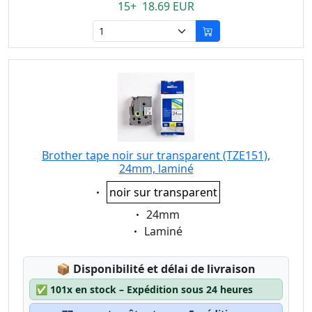
15+ 18.69 EUR
Brother tape noir sur transparent (TZE151),
24mm, laminé
Eigenschaft:
noir sur transparent
Eigenschaft:
24mm
Eigenschaft:
Laminé
Lagerstatus:
📦
Disponibilité et délai de livraison
✅
101x en stock – Expédition sous 24 heures