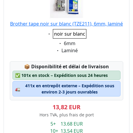
Brother tape noir sur blanc (TZE211), 6mm, laminé
Eigenschaft:
noir sur blanc
Eigenschaft:
6mm
Eigenschaft:
Laminé
Lagerstatus:
📦
Disponibilité et délai de livraison
✅
101x en stock – Expédition sous 24 heures
411x en entrepôt externe – Expédition sous
🚛
environ 2-3 jours ouvrables
13,82 EUR
Hors TVA, plus frais de port
5+ 13.68 EUR
10+ 13.54 EUR