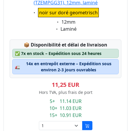
(TZEMPGG31), 12mm, laminé
Eigenschaft:
noir sur doré geometrisch
Eigenschaft:
12mm
Eigenschaft:
Laminé
Lagerstatus:
📦
Disponibilité et délai de livraison
✅
7x en stock – Expédition sous 24 heures
14x en entrepôt externe – Expédition sous
🚛
environ 2-3 jours ouvrables
11,25 EUR
Hors TVA, plus frais de port
5+ 11.14 EUR
10+ 11.03 EUR
15+ 10.91 EUR