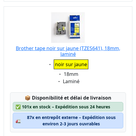
Brother tape noir sur jaune (TZES641), 18mm,
laminé
Eigenschaft:
noir sur jaune
Eigenschaft:
18mm
Eigenschaft:
Laminé
Lagerstatus:
📦
Disponibilité et délai de livraison
✅
101x en stock – Expédition sous 24 heures
87x en entrepôt externe – Expédition sous
🚛
environ 2-3 jours ouvrables