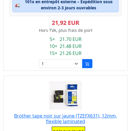
101x en entrepôt externe – Expédition sous
🚛
environ 2-3 jours ouvrables
21,92 EUR
Hors TVA, plus frais de port
5+ 21.70 EUR
10+ 21.48 EUR
15+ 21.26 EUR
Brother tape noir sur jaune (TZEFX631), 12mm,
flexible laminated
Eigenschaft: