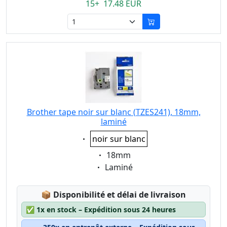
15+ 17.48 EUR
Brother tape noir sur blanc (TZES241), 18mm,
laminé
Eigenschaft:
noir sur blanc
Eigenschaft:
18mm
Eigenschaft:
Laminé
Lagerstatus:
📦
Disponibilité et délai de livraison
✅
1x en stock – Expédition sous 24 heures