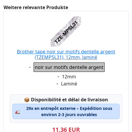
Weitere relevante Produkte
Brother tape noir sur motifs dentelle argent
(TZEMPSL31), 12mm, laminé
Eigenschaft:
noir sur motifs dentelle argent
Eigenschaft:
12mm
Eigenschaft:
Laminé
Lagerstatus:
📦
Disponibilité et délai de livraison
29x en entrepôt externe – Expédition sous
🚛
environ 2-3 jours ouvrables
11,36 EUR