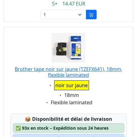
5+ 14.47 EUR
Brother tape noir sur jaune (TZEFX641), 18mm,
flexible laminated
Eigenschaft:
noir sur jaune
Eigenschaft:
18mm
Eigenschaft:
Flexible laminated
Lagerstatus:
📦
Disponibilité et délai de livraison
✅
93x en stock – Expédition sous 24 heures