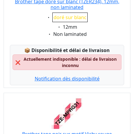
Brother tape doré sur blanc (TZER234), 12mm,
non laminated
Eigenschaft:
doré sur blanc
Eigenschaft:
12mm
Eigenschaft:
Non laminated
Lagerstatus:
📦
Disponibilité et délai de livraison
Actuellement indisponible : délai de livraison
❌
inconnu
Notification dès disponibilité