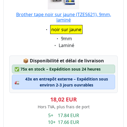
Brother tape noir sur jaune (TZES621), 9mm,
laminé
Eigenschaft:
noir sur jaune
Eigenschaft:
9mm
Eigenschaft:
Laminé
Lagerstatus:
📦
Disponibilité et délai de livraison
✅
75x en stock – Expédition sous 24 heures
43x en entrepôt externe – Expédition sous
🚛
environ 2-3 jours ouvrables
18,02 EUR
Hors TVA, plus frais de port
5+ 17.84 EUR
10+ 17.66 EUR