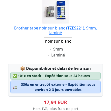
Brother tape noir sur blanc (TZES221), 9mm,
laminé
Eigenschaft:
noir sur blanc
Eigenschaft:
9mm
Eigenschaft:
Laminé
Lagerstatus:
📦
Disponibilité et délai de livraison
✅
101x en stock – Expédition sous 24 heures
336x en entrepôt externe – Expédition sous
🚛
environ 2-3 jours ouvrables
17,94 EUR
Hors TVA, plus frais de port