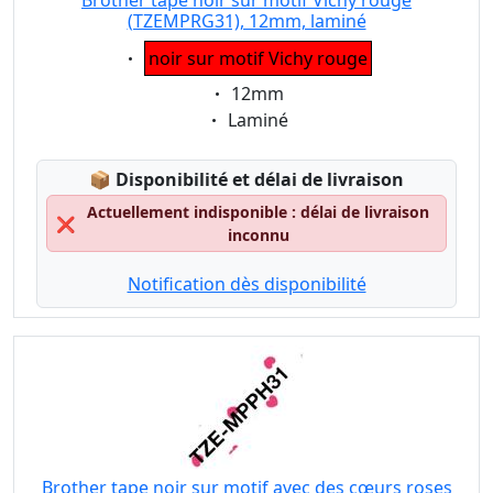
Brother tape noir sur motif Vichy rouge
(TZEMPRG31), 12mm, laminé
Eigenschaft:
noir sur motif Vichy rouge
Eigenschaft:
12mm
Eigenschaft:
Laminé
Lagerstatus:
📦
Disponibilité et délai de livraison
Actuellement indisponible : délai de livraison
❌
inconnu
Notification dès disponibilité
Brother tape noir sur motif avec des cœurs roses