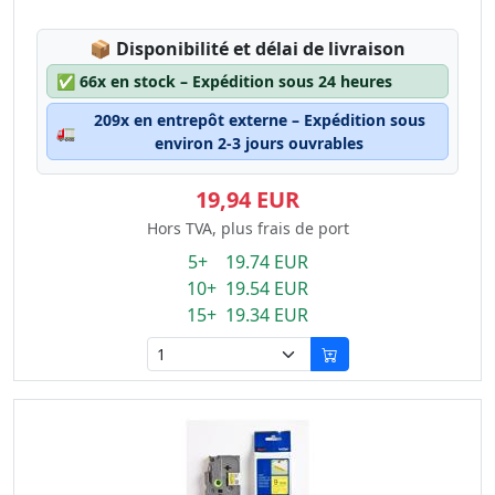
Lagerstatus:
📦
Disponibilité et délai de livraison
✅
66x en stock – Expédition sous 24 heures
209x en entrepôt externe – Expédition sous
🚛
environ 2-3 jours ouvrables
19,94 EUR
Hors TVA, plus frais de port
5+ 19.74 EUR
10+ 19.54 EUR
15+ 19.34 EUR