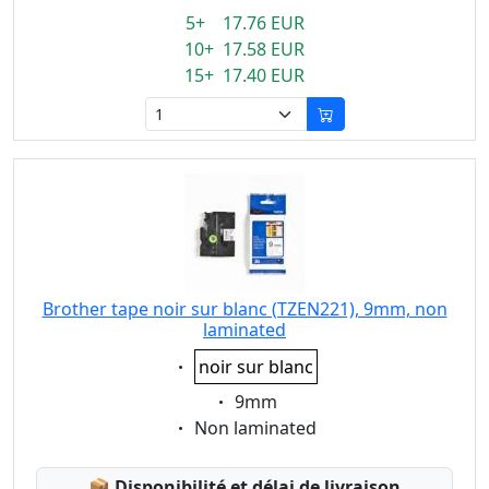
5+ 17.76 EUR
10+ 17.58 EUR
15+ 17.40 EUR
Brother tape noir sur blanc (TZEN221), 9mm, non
laminated
Eigenschaft:
noir sur blanc
Eigenschaft:
9mm
Eigenschaft:
Non laminated
Lagerstatus:
📦
Disponibilité et délai de livraison