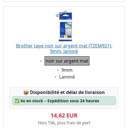
Brother tape noir sur argent mat (TZEM921),
9mm, laminé
Eigenschaft:
noir sur argent mat
Eigenschaft:
9mm
Eigenschaft:
Laminé
Lagerstatus:
📦
Disponibilité et délai de livraison
✅
6x en stock – Expédition sous 24 heures
14,62 EUR
Hors TVA, plus frais de port