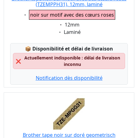
(TZEMPPH31), 12mm, laminé
Eigenschaft:
noir sur motif avec des cœurs roses
Eigenschaft:
12mm
Eigenschaft:
Laminé
Lagerstatus:
📦
Disponibilité et délai de livraison
Actuellement indisponible : délai de livraison
❌
inconnu
Notification dès disponibilité
Brother tape noir sur doré geometrisch