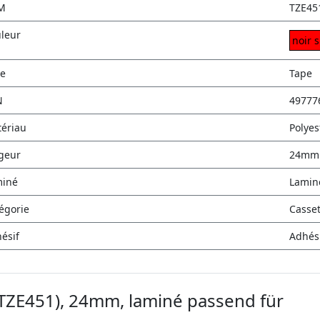
M
TZE45
leur
noir 
e
Tape
N
49777
ériau
Polyes
geur
24mm
miné
Lamin
égorie
Casse
ésif
Adhés
(TZE451), 24mm, laminé passend für