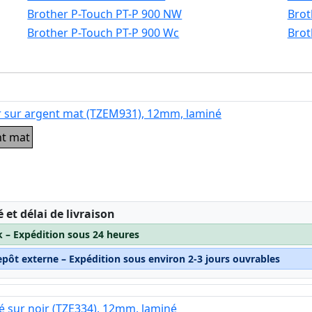
Brother P-Touch PT-P 900 NW
Brot
Brother P-Touch PT-P 900 Wc
Brot
r sur argent mat (TZEM931), 12mm, laminé
nt mat
:
é et délai de livraison
k – Expédition sous 24 heures
epôt externe – Expédition sous environ 2-3 jours ouvrables
é sur noir (TZE334), 12mm, laminé