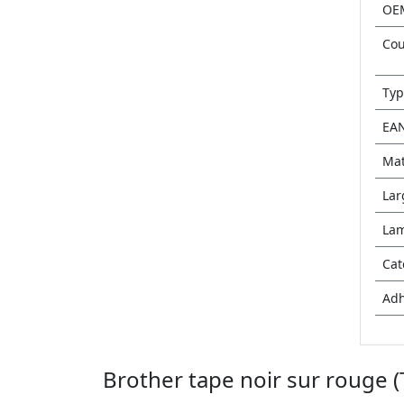
OE
Cou
Typ
EA
Mat
Lar
La
Cat
Adh
Brother tape noir sur rouge 