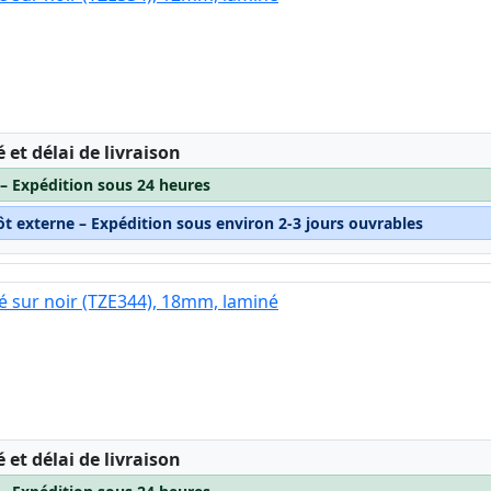
:
é et délai de livraison
 – Expédition sous 24 heures
ôt externe – Expédition sous environ 2-3 jours ouvrables
é sur noir (TZE344), 18mm, laminé
:
é et délai de livraison