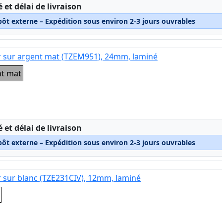
:
é et délai de livraison
pôt externe – Expédition sous environ 2-3 jours ouvrables
r sur argent mat (TZEM951), 24mm, laminé
nt mat
:
é et délai de livraison
pôt externe – Expédition sous environ 2-3 jours ouvrables
r sur blanc (TZE231CIV), 12mm, laminé