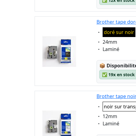
✅
12x en stock
Brother tape dor
Eigenschaft:
doré sur noir
Eigenschaft:
24mm
Eigenschaft:
Laminé
Lagerstatus
📦
Disponibilit
✅
19x en stock
Brother tape noi
Eigenschaft:
noir sur tran
Eigenschaft:
12mm
Eigenschaft:
Laminé