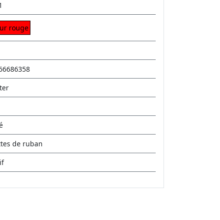
1
sur rouge
66686358
ter
é
ttes de ruban
if