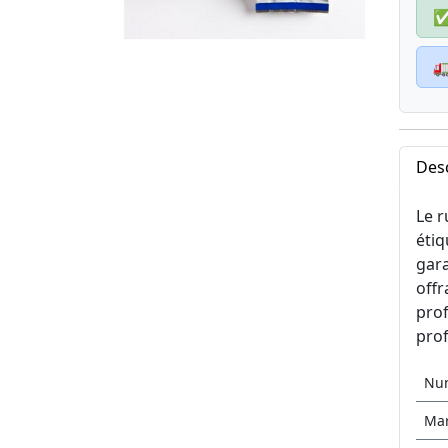

Desc
Le r
étiq
gara
offr
prof
prof
Nu
Ma