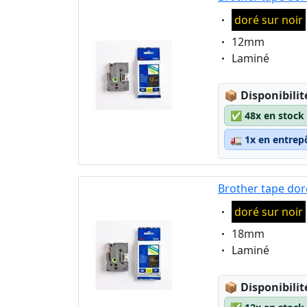
Eigenschaft:
doré sur noir
Eigenschaft:
12mm
Eigenschaft:
Laminé
Lagerstatus
📦
Disponibilit
✅
48x en stock
🚛
1x en entrep
Brother tape dor
Eigenschaft:
doré sur noir
Eigenschaft:
18mm
Eigenschaft:
Laminé
Lagerstatus
📦
Disponibilit