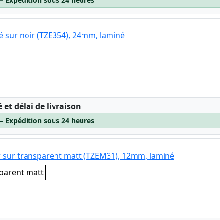
 – Expédition sous 24 heures
é sur noir (TZE354), 24mm, laminé
:
é et délai de livraison
 – Expédition sous 24 heures
r sur transparent matt (TZEM31), 12mm, laminé
sparent matt