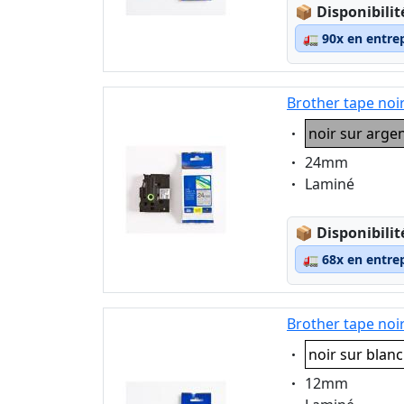
Lagerstatus
📦
Disponibilit
🚛
90x en entre
Brother tape noi
Eigenschaft:
noir sur arge
Eigenschaft:
24mm
Eigenschaft:
Laminé
Lagerstatus
📦
Disponibilit
🚛
68x en entre
Brother tape noi
Eigenschaft:
noir sur blanc
Eigenschaft:
12mm