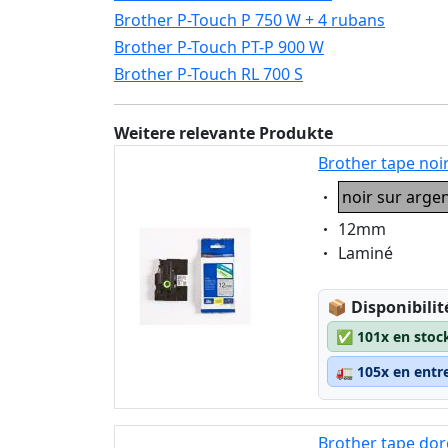
Brother P-Touch P 750 W + 4 rubans
Brother P-Touch PT-P 900 W
Brother P-Touch RL 700 S
Weitere relevante Produkte
Brother tape noi
Eigenschaft:
noir sur arge
Eigenschaft:
12mm
Eigenschaft:
Laminé
Lagerstatus
📦
Disponibilit
✅
101x en stoc
🚛
105x en entr
Brother tape dor