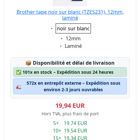
Brother tape noir sur blanc (TZES231), 12mm,
laminé
Eigenschaft:
noir sur blanc
Eigenschaft:
12mm
Eigenschaft:
Laminé
Lagerstatus:
📦
Disponibilité et délai de livraison
✅
101x en stock – Expédition sous 24 heures
572x en entrepôt externe – Expédition sous
🚛
environ 2-3 jours ouvrables
19,94 EUR
Hors TVA, plus frais de port
5+ 19.74 EUR
10+ 19.54 EUR
15+ 19.34 EUR