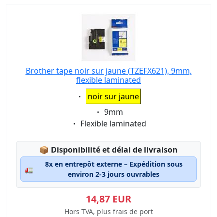
Brother tape noir sur jaune (TZEFX621), 9mm,
flexible laminated
Eigenschaft:
noir sur jaune
Eigenschaft:
9mm
Eigenschaft:
Flexible laminated
Lagerstatus:
📦
Disponibilité et délai de livraison
8x en entrepôt externe – Expédition sous
🚛
environ 2-3 jours ouvrables
14,87 EUR
Hors TVA, plus frais de port