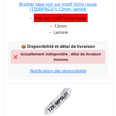
Brother tape noir sur motif Vichy rouge
(TZEMPRG31), 12mm, laminé
Eigenschaft:
noir sur motif Vichy rouge
Eigenschaft:
12mm
Eigenschaft:
Laminé
Lagerstatus:
📦
Disponibilité et délai de livraison
Actuellement indisponible : délai de livraison
❌
inconnu
Notification dès disponibilité