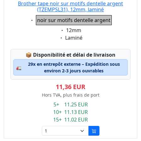
Brother tape noir sur motifs dentelle argent
(TZEMPSL31), 12mm, laminé
Eigenschaft:
noir sur motifs dentelle argent
Eigenschaft:
12mm
Eigenschaft:
Laminé
Lagerstatus:
📦
Disponibilité et délai de livraison
29x en entrepôt externe – Expédition sous
🚛
environ 2-3 jours ouvrables
11,36 EUR
Hors TVA, plus frais de port
5+ 11.25 EUR
10+ 11.13 EUR
15+ 11.02 EUR