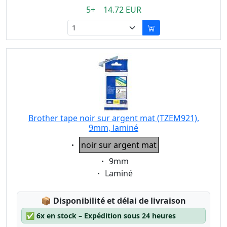
5+ 14.72 EUR
Brother tape noir sur argent mat (TZEM921),
9mm, laminé
Eigenschaft:
noir sur argent mat
Eigenschaft:
9mm
Eigenschaft:
Laminé
Lagerstatus:
📦
Disponibilité et délai de livraison
✅
6x en stock – Expédition sous 24 heures