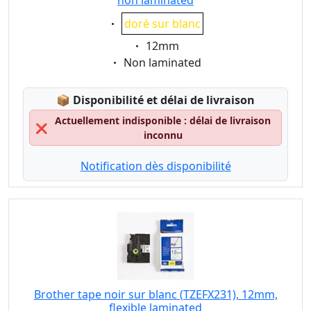
non laminated
Eigenschaft:
doré sur blanc
Eigenschaft:
12mm
Eigenschaft:
Non laminated
Lagerstatus:
📦
Disponibilité et délai de livraison
Actuellement indisponible : délai de livraison
❌
inconnu
Notification dès disponibilité
Brother tape noir sur blanc (TZEFX231), 12mm,
flexible laminated