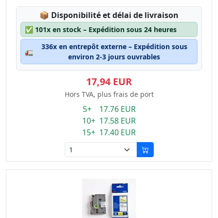
Lagerstatus:
📦
Disponibilité et délai de livraison
✅
101x en stock – Expédition sous 24 heures
336x en entrepôt externe – Expédition sous
🚛
environ 2-3 jours ouvrables
17,94 EUR
Hors TVA, plus frais de port
5+ 17.76 EUR
10+ 17.58 EUR
15+ 17.40 EUR