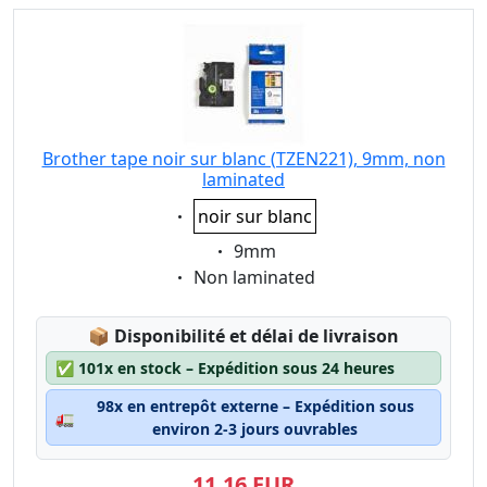
Brother tape noir sur blanc (TZEN221), 9mm, non
laminated
Eigenschaft:
noir sur blanc
Eigenschaft:
9mm
Eigenschaft:
Non laminated
Lagerstatus:
📦
Disponibilité et délai de livraison
✅
101x en stock – Expédition sous 24 heures
98x en entrepôt externe – Expédition sous
🚛
environ 2-3 jours ouvrables
11,16 EUR