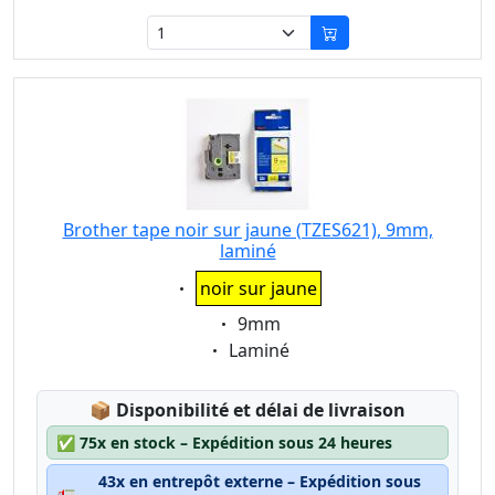
Brother tape noir sur jaune (TZES621), 9mm,
laminé
Eigenschaft:
noir sur jaune
Eigenschaft:
9mm
Eigenschaft:
Laminé
Lagerstatus:
📦
Disponibilité et délai de livraison
✅
75x en stock – Expédition sous 24 heures
43x en entrepôt externe – Expédition sous
🚛