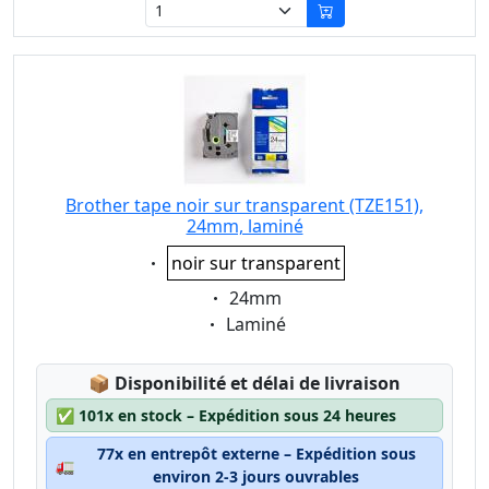
Brother tape noir sur transparent (TZE151),
24mm, laminé
Eigenschaft:
noir sur transparent
Eigenschaft:
24mm
Eigenschaft:
Laminé
Lagerstatus:
📦
Disponibilité et délai de livraison
✅
101x en stock – Expédition sous 24 heures
77x en entrepôt externe – Expédition sous
🚛
environ 2-3 jours ouvrables