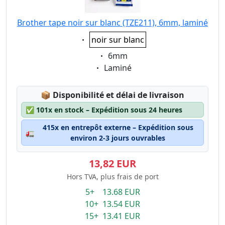
Brother tape noir sur blanc (TZE211), 6mm, laminé
Eigenschaft:
noir sur blanc
Eigenschaft:
6mm
Eigenschaft:
Laminé
Lagerstatus:
📦
Disponibilité et délai de livraison
✅
101x en stock – Expédition sous 24 heures
415x en entrepôt externe – Expédition sous
🚛
environ 2-3 jours ouvrables
13,82 EUR
Hors TVA, plus frais de port
5+ 13.68 EUR
10+ 13.54 EUR
15+ 13.41 EUR