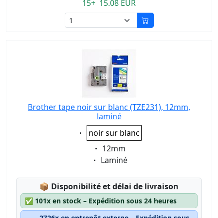
15+ 15.08 EUR
Brother tape noir sur blanc (TZE231), 12mm,
laminé
Eigenschaft:
noir sur blanc
Eigenschaft:
12mm
Eigenschaft:
Laminé
Lagerstatus:
📦
Disponibilité et délai de livraison
✅
101x en stock – Expédition sous 24 heures
2726x en entrepôt externe – Expédition sous