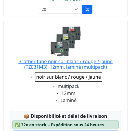
Brother tape noir sur blanc / rouge / jaune
(TZE31M3), 12mm, laminé (multipack)
Eigenschaft:
noir sur blanc / rouge / jaune
Eigenschaft:
multipack
Eigenschaft:
12mm
Eigenschaft:
Laminé
Lagerstatus:
📦
Disponibilité et délai de livraison
✅
32x en stock – Expédition sous 24 heures