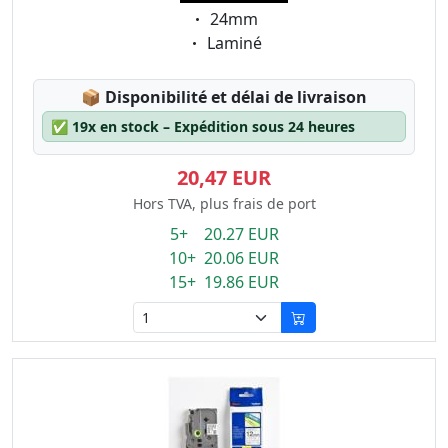
Eigenschaft:
24mm
Eigenschaft:
Laminé
Lagerstatus:
📦
Disponibilité et délai de livraison
✅
19x en stock – Expédition sous 24 heures
20,47 EUR
Hors TVA, plus frais de port
5+ 20.27 EUR
10+ 20.06 EUR
15+ 19.86 EUR