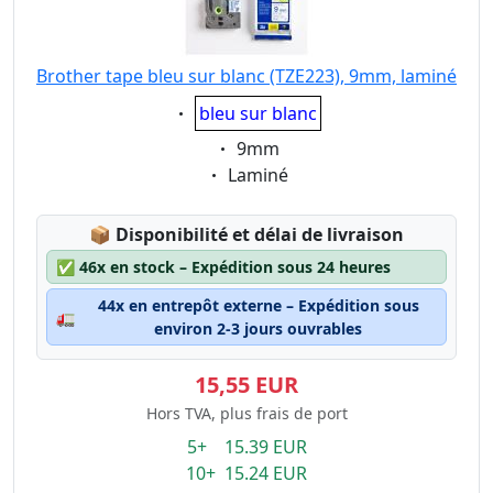
Brother tape bleu sur blanc (TZE223), 9mm, laminé
Eigenschaft:
bleu sur blanc
Eigenschaft:
9mm
Eigenschaft:
Laminé
Lagerstatus:
📦
Disponibilité et délai de livraison
✅
46x en stock – Expédition sous 24 heures
44x en entrepôt externe – Expédition sous
🚛
environ 2-3 jours ouvrables
15,55 EUR
Hors TVA, plus frais de port
5+ 15.39 EUR
10+ 15.24 EUR