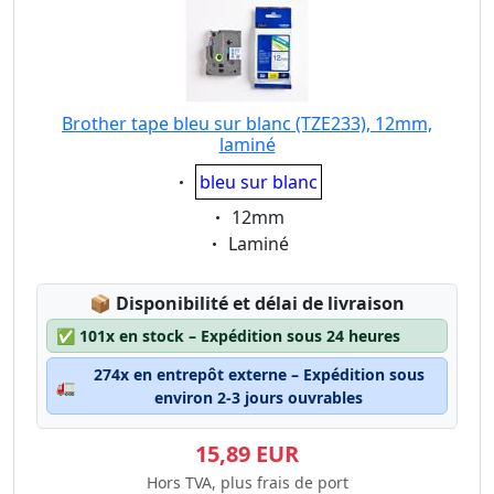
Brother tape bleu sur blanc (TZE233), 12mm,
laminé
Eigenschaft:
bleu sur blanc
Eigenschaft:
12mm
Eigenschaft:
Laminé
Lagerstatus:
📦
Disponibilité et délai de livraison
✅
101x en stock – Expédition sous 24 heures
274x en entrepôt externe – Expédition sous
🚛
environ 2-3 jours ouvrables
15,89 EUR
Hors TVA, plus frais de port