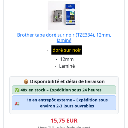
Brother tape doré sur noir (TZE334), 12mm,
laminé
Eigenschaft:
doré sur noir
Eigenschaft:
12mm
Eigenschaft:
Laminé
Lagerstatus:
📦
Disponibilité et délai de livraison
✅
48x en stock – Expédition sous 24 heures
1x en entrepôt externe – Expédition sous
🚛
environ 2-3 jours ouvrables
15,75 EUR
Hors TVA, plus frais de port