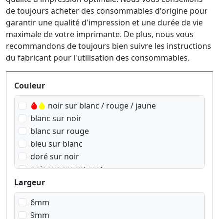
de toujours acheter des consommables d'origine pour
garantir une qualité d'impression et une durée de vie
maximale de votre imprimante. De plus, nous vous
recommandons de toujours bien suivre les instructions
du fabricant pour l'utilisation des consommables.
Produktfilter
Couleur
noir sur blanc / rouge / jaune
blanc sur noir
blanc sur rouge
bleu sur blanc
doré sur noir
noir sur argent mat
noir sur blanc
Largeur
noir sur bleu
6mm
noir sur jaune
9mm