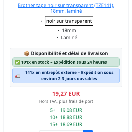
Brother tape noir sur transparent (TZE141),
18mm, laminé
Eigenschaft:
noir sur transparent
Eigenschaft:
18mm
Eigenschaft:
Laminé
Lagerstatus:
📦
Disponibilité et délai de livraison
✅
101x en stock – Expédition sous 24 heures
141x en entrepôt externe – Expédition sous
🚛
environ 2-3 jours ouvrables
19,27 EUR
Hors TVA, plus frais de port
5+ 19.08 EUR
10+ 18.88 EUR
15+ 18.69 EUR