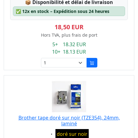
Lagerstatus:
📦
Disponibilité et délai de livraison
✅
12x en stock – Expédition sous 24 heures
18,50 EUR
Hors TVA, plus frais de port
5+ 18.32 EUR
10+ 18.13 EUR
Brother tape doré sur noir (TZE354), 24mm,
laminé
Eigenschaft:
doré sur noir