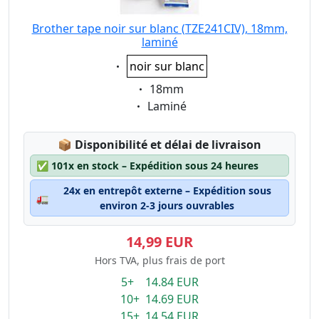
Brother tape noir sur blanc (TZE241CIV), 18mm,
laminé
Eigenschaft:
noir sur blanc
Eigenschaft:
18mm
Eigenschaft:
Laminé
Lagerstatus:
📦
Disponibilité et délai de livraison
✅
101x en stock – Expédition sous 24 heures
24x en entrepôt externe – Expédition sous
🚛
environ 2-3 jours ouvrables
14,99 EUR
Hors TVA, plus frais de port
5+ 14.84 EUR
10+ 14.69 EUR
15+ 14.54 EUR