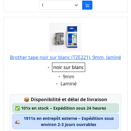
Brother tape noir sur blanc (TZE221), 9mm, laminé
Eigenschaft:
noir sur blanc
Eigenschaft:
9mm
Eigenschaft:
Laminé
Lagerstatus:
📦
Disponibilité et délai de livraison
✅
101x en stock – Expédition sous 24 heures
1911x en entrepôt externe – Expédition sous
🚛
environ 2-3 jours ouvrables