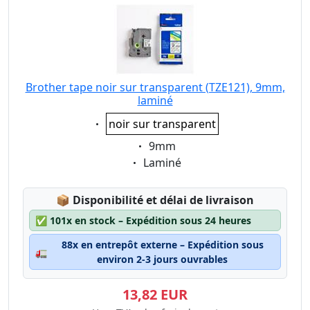
Brother tape noir sur transparent (TZE121), 9mm,
laminé
Eigenschaft:
noir sur transparent
Eigenschaft:
9mm
Eigenschaft:
Laminé
Lagerstatus:
📦
Disponibilité et délai de livraison
✅
101x en stock – Expédition sous 24 heures
88x en entrepôt externe – Expédition sous
🚛
environ 2-3 jours ouvrables
13,82 EUR