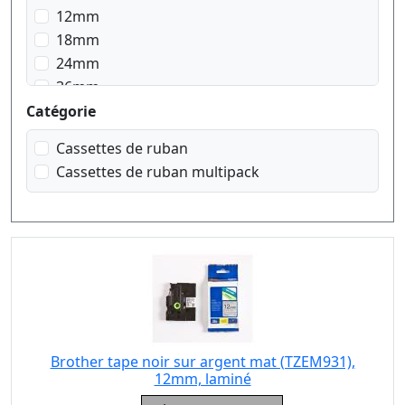
noir sur rouge
12mm
noir sur signal Orange
18mm
noir sur signal jaune
24mm
noir sur transparent
36mm
noir sur transparent matt
Catégorie
noir sur vert
rouge sur blanc
Cassettes de ruban
Cassettes de ruban multipack
Brother tape noir sur argent mat (TZEM931),
12mm, laminé
Eigenschaft: