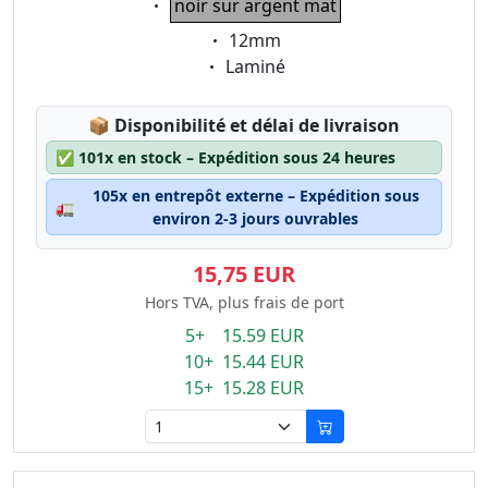
noir sur argent mat
Eigenschaft:
12mm
Eigenschaft:
Laminé
Lagerstatus:
📦
Disponibilité et délai de livraison
✅
101x en stock – Expédition sous 24 heures
105x en entrepôt externe – Expédition sous
🚛
environ 2-3 jours ouvrables
15,75 EUR
Hors TVA, plus frais de port
5+ 15.59 EUR
10+ 15.44 EUR
15+ 15.28 EUR