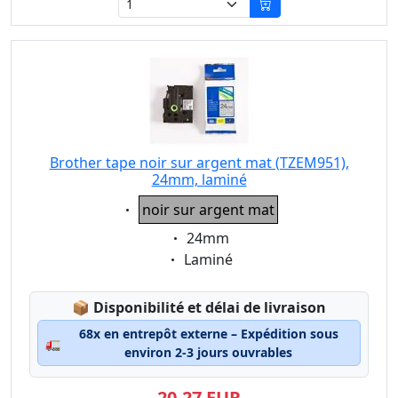
Brother tape noir sur argent mat (TZEM951),
24mm, laminé
Eigenschaft:
noir sur argent mat
Eigenschaft:
24mm
Eigenschaft:
Laminé
Lagerstatus:
📦
Disponibilité et délai de livraison
68x en entrepôt externe – Expédition sous
🚛
environ 2-3 jours ouvrables
20,27 EUR