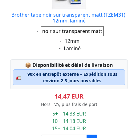
Brother tape noir sur transparent matt (TZEM31),
12mm, laminé
Eigenschaft:
noir sur transparent matt
Eigenschaft:
12mm
Eigenschaft:
Laminé
Lagerstatus:
📦
Disponibilité et délai de livraison
90x en entrepôt externe – Expédition sous
🚛
environ 2-3 jours ouvrables
14,47 EUR
Hors TVA, plus frais de port
5+ 14.33 EUR
10+ 14.18 EUR
15+ 14.04 EUR