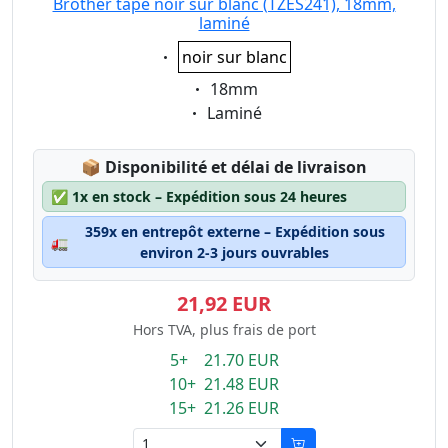
Brother tape noir sur blanc (TZES241), 18mm,
laminé
Eigenschaft:
noir sur blanc
Eigenschaft:
18mm
Eigenschaft:
Laminé
Lagerstatus:
📦
Disponibilité et délai de livraison
✅
1x en stock – Expédition sous 24 heures
359x en entrepôt externe – Expédition sous
🚛
environ 2-3 jours ouvrables
21,92 EUR
Hors TVA, plus frais de port
5+ 21.70 EUR
10+ 21.48 EUR
15+ 21.26 EUR