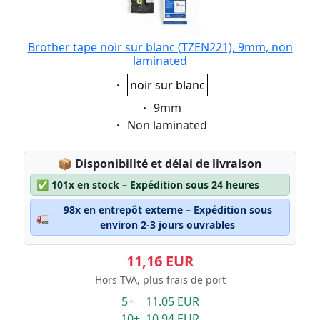
Brother tape noir sur blanc (TZEN221), 9mm, non
laminated
Eigenschaft:
noir sur blanc
Eigenschaft:
9mm
Eigenschaft:
Non laminated
Lagerstatus:
📦
Disponibilité et délai de livraison
✅
101x en stock – Expédition sous 24 heures
98x en entrepôt externe – Expédition sous
🚛
environ 2-3 jours ouvrables
11,16 EUR
Hors TVA, plus frais de port
5+ 11.05 EUR
10+ 10.94 EUR