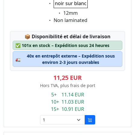
Eigenschaft:
noir sur blanc
Eigenschaft:
12mm
Eigenschaft:
Non laminated
Lagerstatus:
📦
Disponibilité et délai de livraison
✅
101x en stock – Expédition sous 24 heures
40x en entrepôt externe – Expédition sous
🚛
environ 2-3 jours ouvrables
11,25 EUR
Hors TVA, plus frais de port
5+ 11.14 EUR
10+ 11.03 EUR
15+ 10.91 EUR