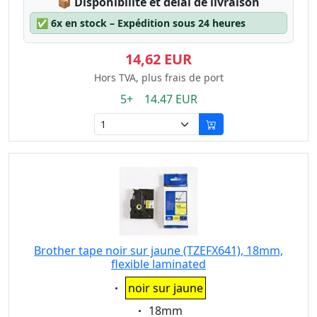
Lagerstatus:
📦
Disponibilité et délai de livraison
✅
6x en stock – Expédition sous 24 heures
14,62 EUR
Hors TVA, plus frais de port
5+ 14.47 EUR
Brother tape noir sur jaune (TZEFX641), 18mm,
flexible laminated
Eigenschaft:
noir sur jaune
Eigenschaft:
18mm