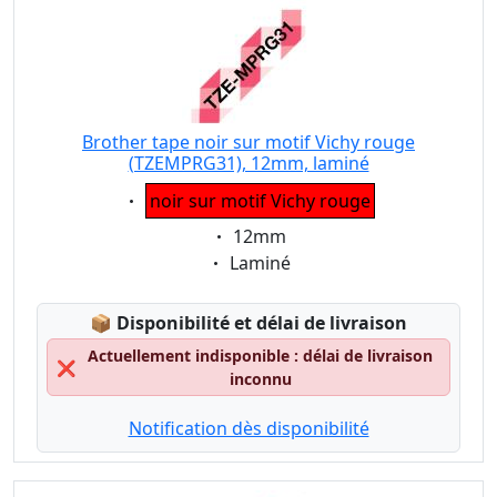
Brother tape noir sur motif Vichy rouge
(TZEMPRG31), 12mm, laminé
Eigenschaft:
noir sur motif Vichy rouge
Eigenschaft:
12mm
Eigenschaft:
Laminé
Lagerstatus:
📦
Disponibilité et délai de livraison
Actuellement indisponible : délai de livraison
❌
inconnu
Notification dès disponibilité