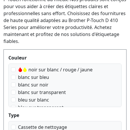
pour vous aider à créer des étiquettes claires et
professionnelles sans effort. Choisissez des fournitures
de haute qualité adaptées au Brother P-Touch D 410
Series pour améliorer votre productivité. Achetez
maintenant et profitez de nos solutions d'étiquetage
fiables.
Produktfilter
Couleur
noir sur blanc / rouge / jaune
blanc sur bleu
blanc sur noir
blanc sur transparent
bleu sur blanc
bleu sur transparent
doré sur Rose
Type
doré sur blanc
Cassette de nettoyage