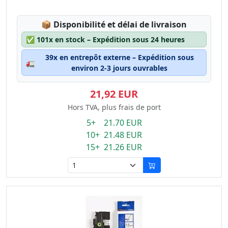
Lagerstatus:
📦
Disponibilité et délai de livraison
✅
101x en stock – Expédition sous 24 heures
39x en entrepôt externe – Expédition sous
🚛
environ 2-3 jours ouvrables
21,92 EUR
Hors TVA, plus frais de port
5+ 21.70 EUR
10+ 21.48 EUR
15+ 21.26 EUR