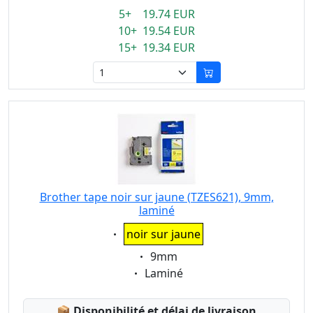
5+ 19.74 EUR
10+ 19.54 EUR
15+ 19.34 EUR
Brother tape noir sur jaune (TZES621), 9mm,
laminé
Eigenschaft:
noir sur jaune
Eigenschaft:
9mm
Eigenschaft:
Laminé
Lagerstatus:
📦
Disponibilité et délai de livraison