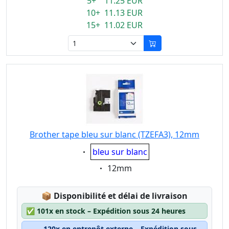
5+ 11.25 EUR
10+ 11.13 EUR
15+ 11.02 EUR
Brother tape bleu sur blanc (TZEFA3), 12mm
Eigenschaft:
bleu sur blanc
Eigenschaft:
12mm
Lagerstatus:
📦
Disponibilité et délai de livraison
✅
101x en stock – Expédition sous 24 heures
120x en entrepôt externe – Expédition sous