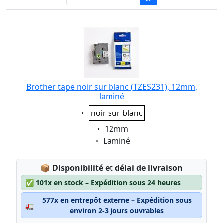
Brother tape noir sur blanc (TZES231), 12mm,
laminé
Eigenschaft:
noir sur blanc
Eigenschaft:
12mm
Eigenschaft:
Laminé
Lagerstatus:
📦
Disponibilité et délai de livraison
✅
101x en stock – Expédition sous 24 heures
577x en entrepôt externe – Expédition sous
🚛
environ 2-3 jours ouvrables