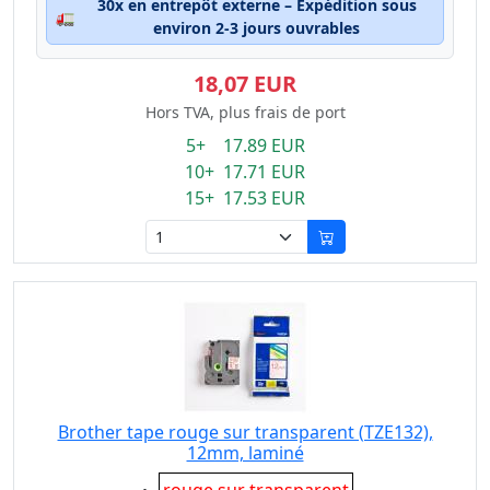
30x en entrepôt externe – Expédition sous
🚛
environ 2-3 jours ouvrables
18,07 EUR
Hors TVA, plus frais de port
5+ 17.89 EUR
10+ 17.71 EUR
15+ 17.53 EUR
Brother tape rouge sur transparent (TZE132),
12mm, laminé
Eigenschaft: