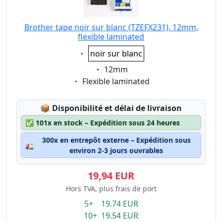
Brother tape noir sur blanc (TZEFX231), 12mm,
flexible laminated
Eigenschaft:
noir sur blanc
Eigenschaft:
12mm
Eigenschaft:
Flexible laminated
Lagerstatus:
📦
Disponibilité et délai de livraison
✅
101x en stock – Expédition sous 24 heures
300x en entrepôt externe – Expédition sous
🚛
environ 2-3 jours ouvrables
19,94 EUR
Hors TVA, plus frais de port
5+ 19.74 EUR
10+ 19.54 EUR