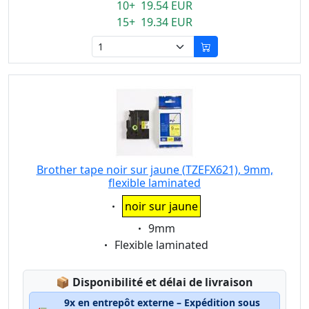
10+ 19.54 EUR
15+ 19.34 EUR
Brother tape noir sur jaune (TZEFX621), 9mm,
flexible laminated
Eigenschaft:
noir sur jaune
Eigenschaft:
9mm
Eigenschaft:
Flexible laminated
Lagerstatus:
📦
Disponibilité et délai de livraison
9x en entrepôt externe – Expédition sous