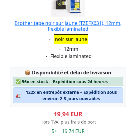
Brother tape noir sur jaune (TZEFX631), 12mm,
flexible laminated
Eigenschaft:
noir sur jaune
Eigenschaft:
12mm
Eigenschaft:
Flexible laminated
Lagerstatus:
📦
Disponibilité et délai de livraison
✅
56x en stock – Expédition sous 24 heures
122x en entrepôt externe – Expédition sous
🚛
environ 2-3 jours ouvrables
19,94 EUR
Hors TVA, plus frais de port
5+ 19.74 EUR