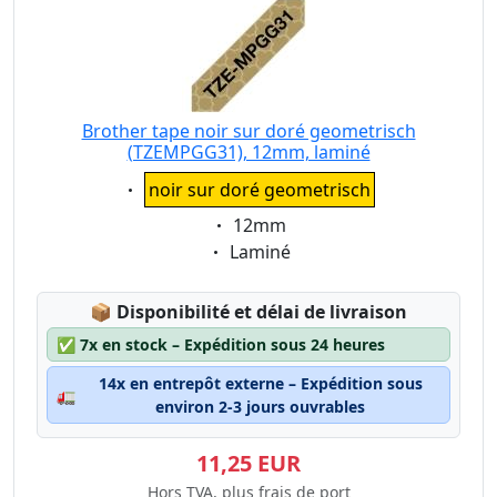
Brother tape noir sur doré geometrisch
(TZEMPGG31), 12mm, laminé
Eigenschaft:
noir sur doré geometrisch
Eigenschaft:
12mm
Eigenschaft:
Laminé
Lagerstatus:
📦
Disponibilité et délai de livraison
✅
7x en stock – Expédition sous 24 heures
14x en entrepôt externe – Expédition sous
🚛
environ 2-3 jours ouvrables
11,25 EUR
Hors TVA, plus frais de port