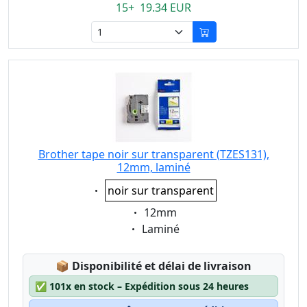
15+ 19.34 EUR
Brother tape noir sur transparent (TZES131),
12mm, laminé
Eigenschaft:
noir sur transparent
Eigenschaft:
12mm
Eigenschaft:
Laminé
Lagerstatus:
📦
Disponibilité et délai de livraison
✅
101x en stock – Expédition sous 24 heures