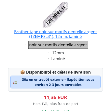
Brother tape noir sur motifs dentelle argent
(TZEMPSL31), 12mm, laminé
Eigenschaft:
noir sur motifs dentelle argent
Eigenschaft:
12mm
Eigenschaft:
Laminé
Lagerstatus:
📦
Disponibilité et délai de livraison
30x en entrepôt externe – Expédition sous
🚛
environ 2-3 jours ouvrables
11,36 EUR
Hors TVA, plus frais de port