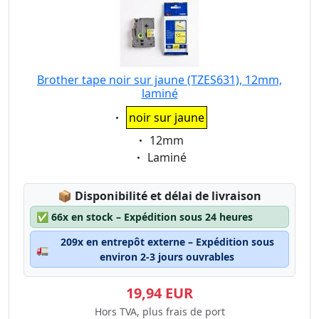
Brother tape noir sur jaune (TZES631), 12mm,
laminé
Eigenschaft:
noir sur jaune
Eigenschaft:
12mm
Eigenschaft:
Laminé
Lagerstatus:
📦
Disponibilité et délai de livraison
✅
66x en stock – Expédition sous 24 heures
209x en entrepôt externe – Expédition sous
🚛
environ 2-3 jours ouvrables
19,94 EUR
Hors TVA, plus frais de port