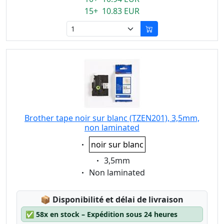
15+ 10.83 EUR
Brother tape noir sur blanc (TZEN201), 3,5mm,
non laminated
Eigenschaft:
noir sur blanc
Eigenschaft:
3,5mm
Eigenschaft:
Non laminated
Lagerstatus:
📦
Disponibilité et délai de livraison
✅
58x en stock – Expédition sous 24 heures