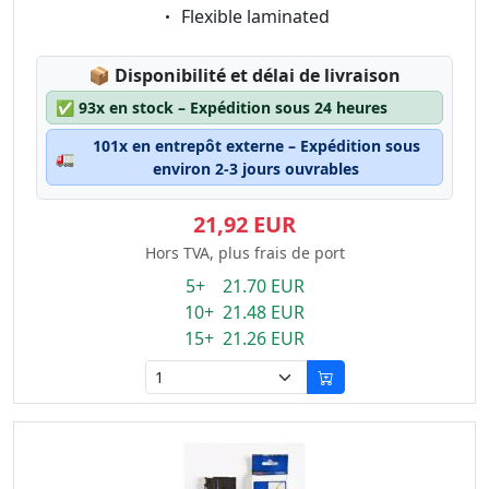
Eigenschaft:
Flexible laminated
Lagerstatus:
📦
Disponibilité et délai de livraison
✅
93x en stock – Expédition sous 24 heures
101x en entrepôt externe – Expédition sous
🚛
environ 2-3 jours ouvrables
21,92 EUR
Hors TVA, plus frais de port
5+ 21.70 EUR
10+ 21.48 EUR
15+ 21.26 EUR