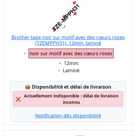
Brother tape noir sur motif avec des cœurs roses
(TZEMPPH31), 12mm, laminé
Eigenschaft:
noir sur motif avec des cœurs roses
Eigenschaft:
12mm
Eigenschaft:
Laminé
Lagerstatus:
📦
Disponibilité et délai de livraison
Actuellement indisponible : délai de livraison
❌
inconnu
Notification dès disponibilité