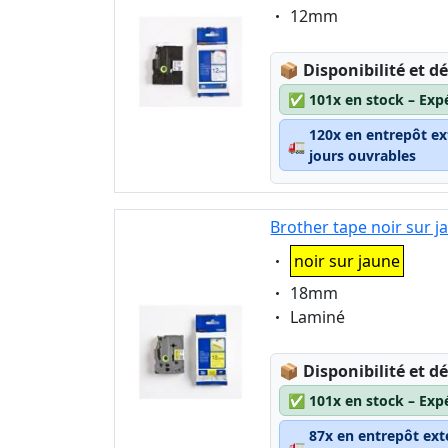
Eigenschaft:
12mm
Lagerstatus:
📦
Disponibilité et dé
✅
101x en stock – Exp
120x en entrepôt ex
🚛
jours ouvrables
Brother tape noir sur 
Eigenschaft:
noir sur jaune
Eigenschaft:
18mm
Eigenschaft:
Laminé
Lagerstatus:
📦
Disponibilité et dé
✅
101x en stock – Exp
87x en entrepôt ext
🚛