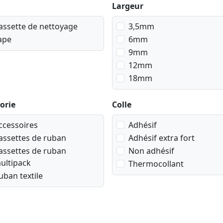
Largeur
assette de nettoyage
3,5mm
ape
6mm
9mm
12mm
18mm
orie
Colle
ccessoires
Adhésif
assettes de ruban
Adhésif extra fort
assettes de ruban
Non adhésif
ultipack
Thermocollant
uban textile