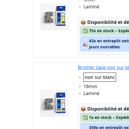
Eigenschaft:
Laminé
Lagerstatus:
📦
Disponibilité et dé
✅
75x en stock – Expé
43x en entrepôt ext
🚛
jours ouvrables
Brother tape noir sur 
Eigenschaft:
noir sur blanc
Eigenschaft:
18mm
Eigenschaft:
Laminé
Lagerstatus:
📦
Disponibilité et dé
✅
1x en stock – Expéd
359x en entrepôt ex