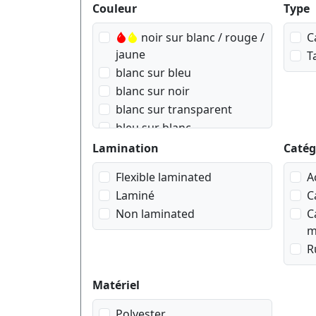
Produktfilter
Couleur
Type
noir sur blanc / rouge /
C
jaune
T
blanc sur bleu
blanc sur noir
blanc sur transparent
bleu sur blanc
bleu sur transparent
Lamination
Catég
doré sur Rose
Flexible laminated
A
doré sur blanc
Laminé
C
doré sur bleu navy
Non laminated
C
doré sur noir
m
doré sur rouge wein
R
noir sur argent mat
noir sur blanc
Matériel
noir sur doré geometrisch
noir sur jaune
Polyester