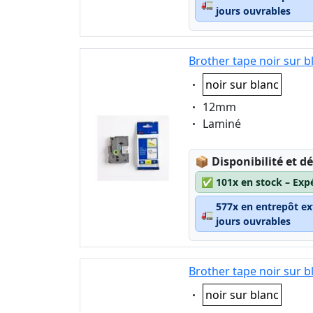
🚛
jours ouvrables
Brother tape noir sur 
Eigenschaft:
noir sur blanc
Eigenschaft:
12mm
Eigenschaft:
Laminé
Lagerstatus:
📦
Disponibilité et dé
✅
101x en stock – Exp
577x en entrepôt ex
🚛
jours ouvrables
Brother tape noir sur 
Eigenschaft:
noir sur blanc