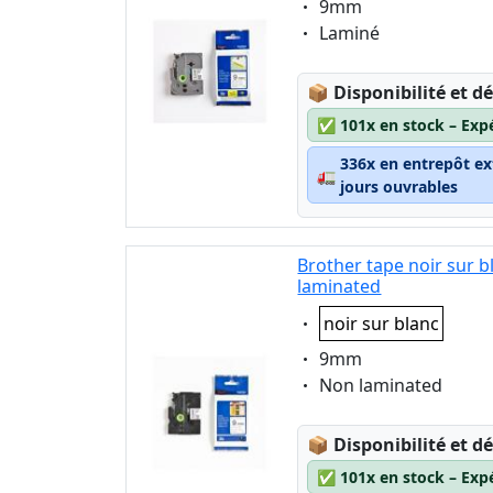
Eigenschaft:
9mm
Eigenschaft:
Laminé
Lagerstatus:
📦
Disponibilité et dé
✅
101x en stock – Exp
336x en entrepôt ex
🚛
jours ouvrables
Brother tape noir sur 
laminated
Eigenschaft:
noir sur blanc
Eigenschaft:
9mm
Eigenschaft:
Non laminated
Lagerstatus:
📦
Disponibilité et dé
✅
101x en stock – Exp