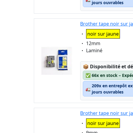
jours ouvrables
Brother tape noir sur 
Eigenschaft:
noir sur jaune
Eigenschaft:
12mm
Eigenschaft:
Laminé
Lagerstatus:
📦
Disponibilité et dé
✅
66x en stock – Expé
209x en entrepôt ex
🚛
jours ouvrables
Brother tape noir sur 
Eigenschaft:
noir sur jaune
Eigenschaft:
9mm