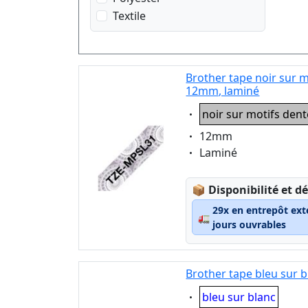
noir sur motif Vichy rouge
Textile
noir sur motif avec des
cœurs roses
noir sur motifs dentelle
Brother tape noir sur m
argent
12mm, laminé
noir sur transparent
Eigenschaft:
noir sur motifs dent
noir sur transparent matt
rouge sur blanc
Eigenschaft:
12mm
Eigenschaft:
Laminé
rouge sur transparent
Lagerstatus:
📦
Disponibilité et dé
29x en entrepôt ext
🚛
jours ouvrables
Brother tape bleu sur 
Eigenschaft:
bleu sur blanc