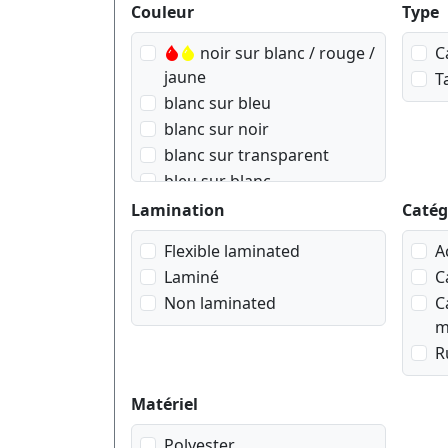
Produktfilter
Couleur
Type
noir sur blanc / rouge /
C
jaune
T
blanc sur bleu
blanc sur noir
blanc sur transparent
bleu sur blanc
bleu sur transparent
Lamination
Catég
doré sur Rose
Flexible laminated
A
doré sur blanc
Laminé
C
doré sur bleu navy
Non laminated
C
doré sur noir
m
doré sur rouge wein
R
noir sur argent mat
noir sur blanc
Matériel
noir sur doré geometrisch
noir sur jaune
Polyester