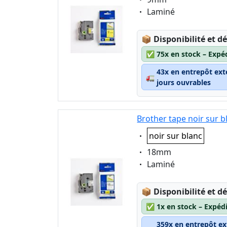
Eigenschaft:
Laminé
Lagerstatus:
📦
Disponibilité et dé
✅
75x en stock – Expé
43x en entrepôt ext
🚛
jours ouvrables
Brother tape noir sur 
Eigenschaft:
noir sur blanc
Eigenschaft:
18mm
Eigenschaft:
Laminé
Lagerstatus:
📦
Disponibilité et dé
✅
1x en stock – Expéd
359x en entrepôt ex