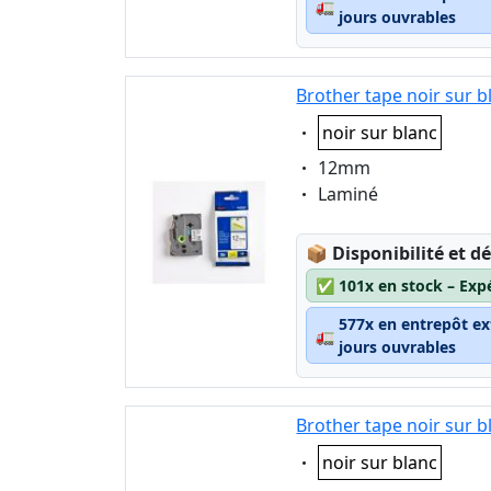
🚛
jours ouvrables
Brother tape noir sur 
Eigenschaft:
noir sur blanc
Eigenschaft:
12mm
Eigenschaft:
Laminé
Lagerstatus:
📦
Disponibilité et dé
✅
101x en stock – Exp
577x en entrepôt ex
🚛
jours ouvrables
Brother tape noir sur 
Eigenschaft:
noir sur blanc