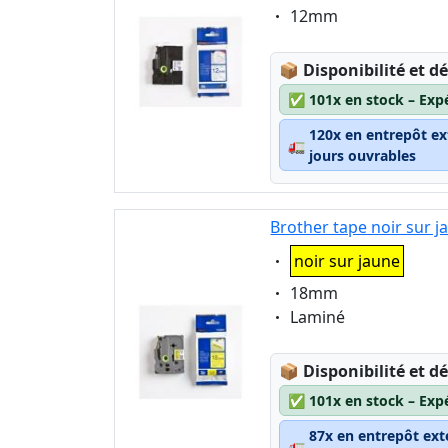
Eigenschaft:
12mm
Lagerstatus:
📦
Disponibilité et dé
✅
101x en stock – Exp
120x en entrepôt ex
🚛
jours ouvrables
Brother tape noir sur 
Eigenschaft:
noir sur jaune
Eigenschaft:
18mm
Eigenschaft:
Laminé
Lagerstatus:
📦
Disponibilité et dé
✅
101x en stock – Exp
87x en entrepôt ext
🚛