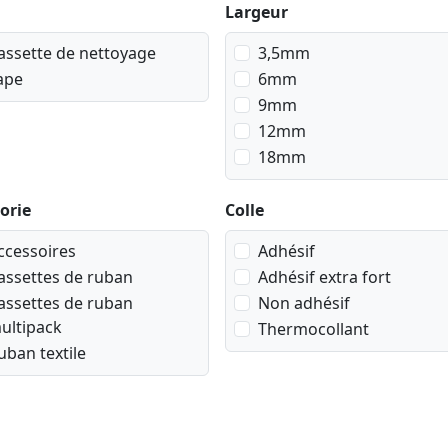
Largeur
assette de nettoyage
3,5mm
ape
6mm
9mm
12mm
18mm
orie
Colle
ccessoires
Adhésif
assettes de ruban
Adhésif extra fort
assettes de ruban
Non adhésif
ultipack
Thermocollant
uban textile