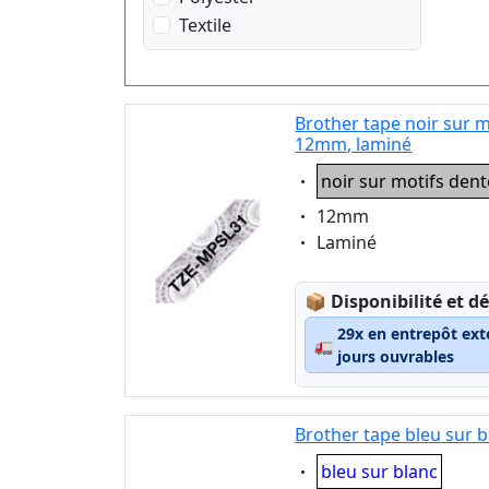
noir sur motif Vichy rouge
Textile
noir sur motif avec des
cœurs roses
noir sur motifs dentelle
Brother tape noir sur m
argent
12mm, laminé
noir sur transparent
Eigenschaft:
noir sur motifs dent
noir sur transparent matt
rouge sur blanc
Eigenschaft:
12mm
Eigenschaft:
Laminé
rouge sur transparent
Lagerstatus:
📦
Disponibilité et dé
29x en entrepôt ext
🚛
jours ouvrables
Brother tape bleu sur 
Eigenschaft:
bleu sur blanc