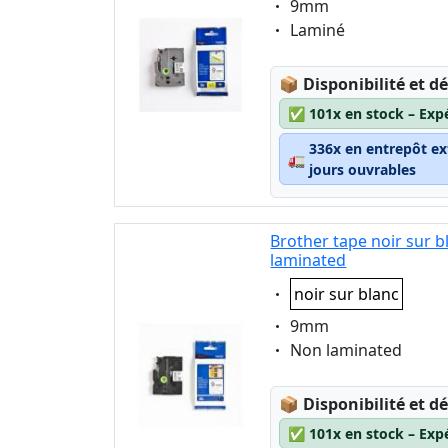
Eigenschaft:
9mm
Eigenschaft:
Laminé
Lagerstatus:
📦
Disponibilité et dé
✅
101x en stock – Exp
336x en entrepôt ex
🚛
jours ouvrables
Brother tape noir sur 
laminated
Eigenschaft:
noir sur blanc
Eigenschaft:
9mm
Eigenschaft:
Non laminated
Lagerstatus:
📦
Disponibilité et dé
✅
101x en stock – Exp