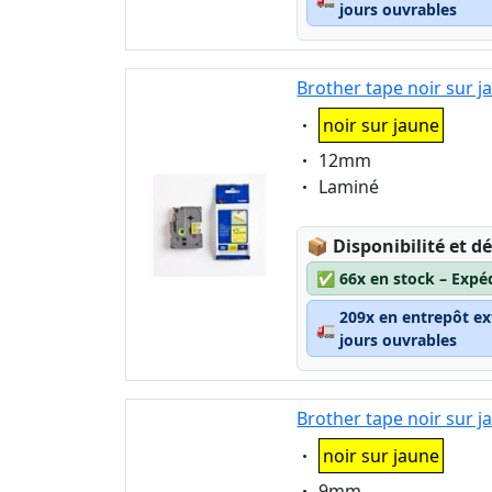
jours ouvrables
Brother tape noir sur 
Eigenschaft:
noir sur jaune
Eigenschaft:
12mm
Eigenschaft:
Laminé
Lagerstatus:
📦
Disponibilité et dé
✅
66x en stock – Expé
209x en entrepôt ex
🚛
jours ouvrables
Brother tape noir sur 
Eigenschaft:
noir sur jaune
Eigenschaft:
9mm