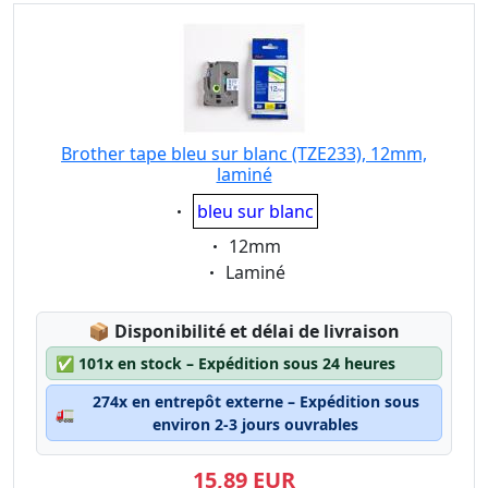
Brother tape bleu sur blanc (TZE233), 12mm,
laminé
Eigenschaft:
bleu sur blanc
Eigenschaft:
12mm
Eigenschaft:
Laminé
Lagerstatus:
📦
Disponibilité et délai de livraison
✅
101x en stock – Expédition sous 24 heures
274x en entrepôt externe – Expédition sous
🚛
environ 2-3 jours ouvrables
15,89 EUR