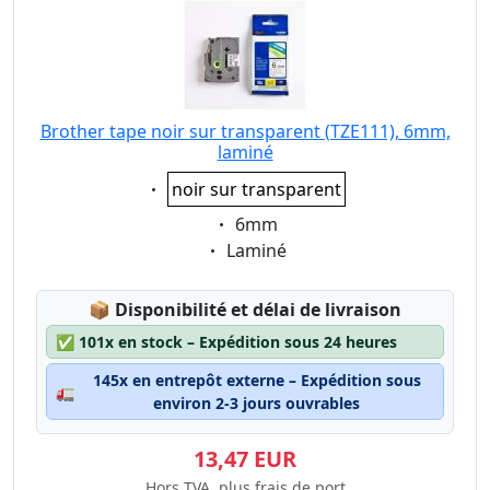
Brother tape noir sur transparent (TZE111), 6mm,
laminé
Eigenschaft:
noir sur transparent
Eigenschaft:
6mm
Eigenschaft:
Laminé
Lagerstatus:
📦
Disponibilité et délai de livraison
✅
101x en stock – Expédition sous 24 heures
145x en entrepôt externe – Expédition sous
🚛
environ 2-3 jours ouvrables
13,47 EUR
Hors TVA, plus frais de port