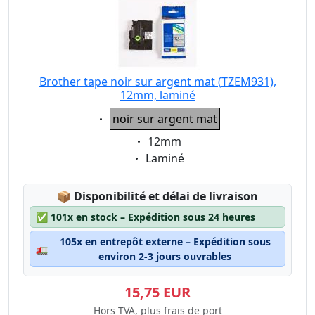
Brother tape noir sur argent mat (TZEM931),
12mm, laminé
Eigenschaft:
noir sur argent mat
Eigenschaft:
12mm
Eigenschaft:
Laminé
Lagerstatus:
📦
Disponibilité et délai de livraison
✅
101x en stock – Expédition sous 24 heures
105x en entrepôt externe – Expédition sous
🚛
environ 2-3 jours ouvrables
15,75 EUR
Hors TVA, plus frais de port