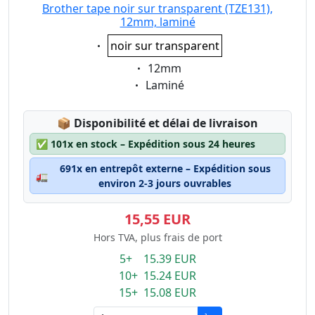
Brother tape noir sur transparent (TZE131),
12mm, laminé
Eigenschaft:
noir sur transparent
Eigenschaft:
12mm
Eigenschaft:
Laminé
Lagerstatus:
📦
Disponibilité et délai de livraison
✅
101x en stock – Expédition sous 24 heures
691x en entrepôt externe – Expédition sous
🚛
environ 2-3 jours ouvrables
15,55 EUR
Hors TVA, plus frais de port
5+ 15.39 EUR
10+ 15.24 EUR
15+ 15.08 EUR