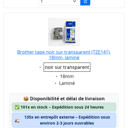
Brother tape noir sur transparent (TZE141),
18mm, laminé
Eigenschaft:
noir sur transparent
Eigenschaft:
18mm
Eigenschaft:
Laminé
Lagerstatus:
📦
Disponibilité et délai de livraison
✅
101x en stock – Expédition sous 24 heures
135x en entrepôt externe – Expédition sous
🚛
environ 2-3 jours ouvrables