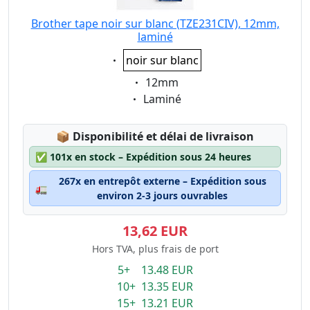
Brother tape noir sur blanc (TZE231CIV), 12mm,
laminé
Eigenschaft:
noir sur blanc
Eigenschaft:
12mm
Eigenschaft:
Laminé
Lagerstatus:
📦
Disponibilité et délai de livraison
✅
101x en stock – Expédition sous 24 heures
267x en entrepôt externe – Expédition sous
🚛
environ 2-3 jours ouvrables
13,62 EUR
Hors TVA, plus frais de port
5+ 13.48 EUR
10+ 13.35 EUR
15+ 13.21 EUR