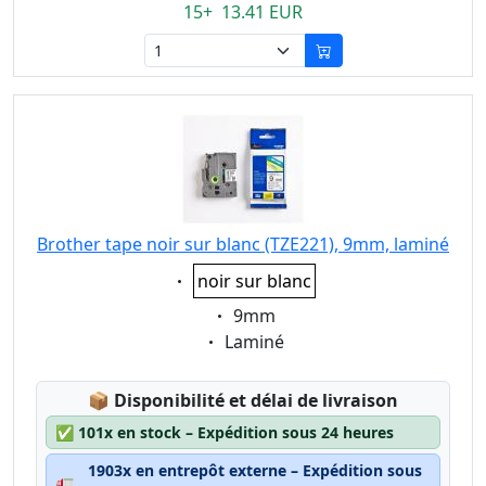
15+ 13.41 EUR
Brother tape noir sur blanc (TZE221), 9mm, laminé
Eigenschaft:
noir sur blanc
Eigenschaft:
9mm
Eigenschaft:
Laminé
Lagerstatus:
📦
Disponibilité et délai de livraison
✅
101x en stock – Expédition sous 24 heures
1903x en entrepôt externe – Expédition sous
🚛