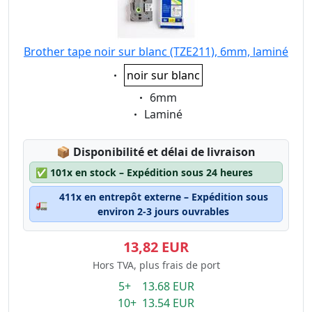
Brother tape noir sur blanc (TZE211), 6mm, laminé
Eigenschaft:
noir sur blanc
Eigenschaft:
6mm
Eigenschaft:
Laminé
Lagerstatus:
📦
Disponibilité et délai de livraison
✅
101x en stock – Expédition sous 24 heures
411x en entrepôt externe – Expédition sous
🚛
environ 2-3 jours ouvrables
13,82 EUR
Hors TVA, plus frais de port
5+ 13.68 EUR
10+ 13.54 EUR