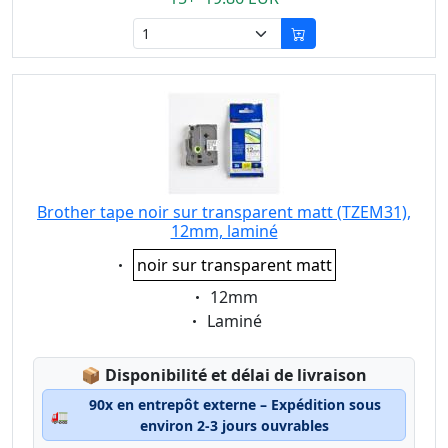
Brother tape noir sur transparent matt (TZEM31),
12mm, laminé
Eigenschaft:
noir sur transparent matt
Eigenschaft:
12mm
Eigenschaft:
Laminé
Lagerstatus:
📦
Disponibilité et délai de livraison
90x en entrepôt externe – Expédition sous
🚛
environ 2-3 jours ouvrables