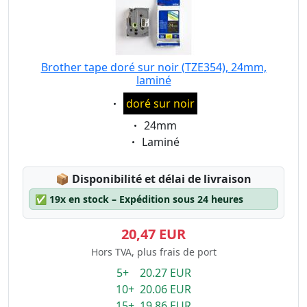
Brother tape doré sur noir (TZE354), 24mm,
laminé
Eigenschaft:
doré sur noir
Eigenschaft:
24mm
Eigenschaft:
Laminé
Lagerstatus:
📦
Disponibilité et délai de livraison
✅
19x en stock – Expédition sous 24 heures
20,47 EUR
Hors TVA, plus frais de port
5+ 20.27 EUR
10+ 20.06 EUR
15+ 19.86 EUR