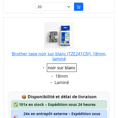
Brother tape noir sur blanc (TZE241CIV), 18mm,
laminé
Eigenschaft:
noir sur blanc
Eigenschaft:
18mm
Eigenschaft:
Laminé
Lagerstatus:
📦
Disponibilité et délai de livraison
✅
101x en stock – Expédition sous 24 heures
24x en entrepôt externe – Expédition sous
🚛