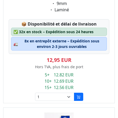
Eigenschaft:
9mm
Eigenschaft:
Laminé
Lagerstatus:
📦
Disponibilité et délai de livraison
✅
32x en stock – Expédition sous 24 heures
8x en entrepôt externe – Expédition sous
🚛
environ 2-3 jours ouvrables
12,95 EUR
Hors TVA, plus frais de port
5+ 12.82 EUR
10+ 12.69 EUR
15+ 12.56 EUR