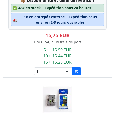
Lagerstatus:
📦
Disponibilité et délai de livraison
✅
48x en stock – Expédition sous 24 heures
1x en entrepôt externe – Expédition sous
🚛
environ 2-3 jours ouvrables
15,75 EUR
Hors TVA, plus frais de port
5+ 15.59 EUR
10+ 15.44 EUR
15+ 15.28 EUR