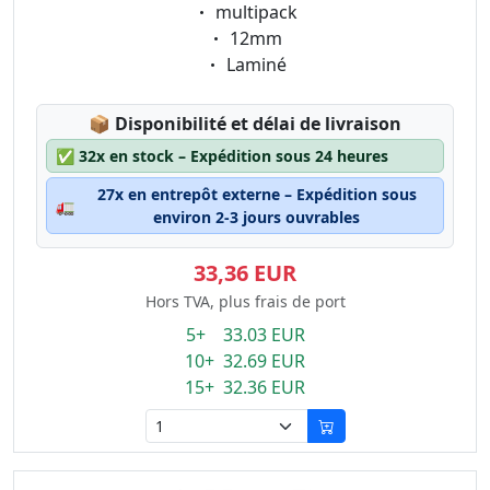
Eigenschaft:
multipack
Eigenschaft:
12mm
Eigenschaft:
Laminé
Lagerstatus:
📦
Disponibilité et délai de livraison
✅
32x en stock – Expédition sous 24 heures
27x en entrepôt externe – Expédition sous
🚛
environ 2-3 jours ouvrables
33,36 EUR
Hors TVA, plus frais de port
5+ 33.03 EUR
10+ 32.69 EUR
15+ 32.36 EUR