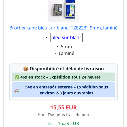
Brother tape bleu sur blanc (TZE223), 9mm, laminé
Eigenschaft:
bleu sur blanc
Eigenschaft:
9mm
Eigenschaft:
Laminé
Lagerstatus:
📦
Disponibilité et délai de livraison
✅
46x en stock – Expédition sous 24 heures
54x en entrepôt externe – Expédition sous
🚛
environ 2-3 jours ouvrables
15,55 EUR
Hors TVA, plus frais de port
5+ 15.39 EUR