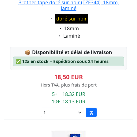
Brother tape doré sur noir (TZE344), 18mm,
laminé
Eigenschaft:
doré sur noir
Eigenschaft:
18mm
Eigenschaft:
Laminé
Lagerstatus:
📦
Disponibilité et délai de livraison
✅
12x en stock – Expédition sous 24 heures
18,50 EUR
Hors TVA, plus frais de port
5+ 18.32 EUR
10+ 18.13 EUR