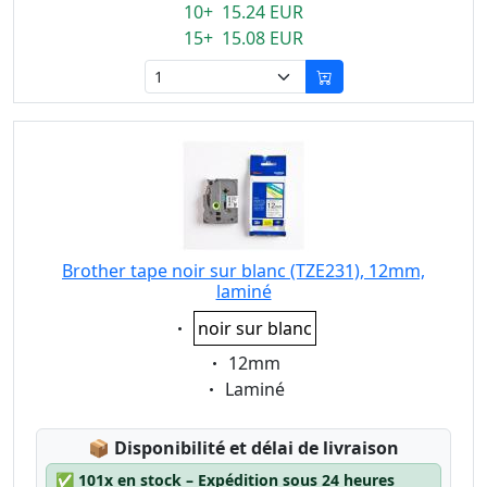
10+ 15.24 EUR
15+ 15.08 EUR
Brother tape noir sur blanc (TZE231), 12mm,
laminé
Eigenschaft:
noir sur blanc
Eigenschaft:
12mm
Eigenschaft:
Laminé
Lagerstatus:
📦
Disponibilité et délai de livraison
✅
101x en stock – Expédition sous 24 heures