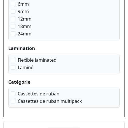
6mm
noir sur jaune
9mm
noir sur rouge
12mm
noir sur signal Orange
18mm
noir sur signal jaune
24mm
noir sur transparent
noir sur transparent matt
Lamination
noir sur vert
rouge sur blanc
Flexible laminated
Laminé
Catégorie
Cassettes de ruban
Cassettes de ruban multipack