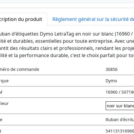
ription du produit
Règlement général sur la sécurité d
uban d'étiquettes Dymo LetraTag en noir sur blanc (16960 /
ité et durables, essentielles pour toute entreprise. Avec 
ntit des résultats clairs et professionnels, rendant les proj
ilité et la performance durable, c'est le choix parfait pour 
méro de commande
30856
rque
Dymo
M
16960 / S071
leur
noir sur blan
e
Ruban d'écrit
N
54113131696