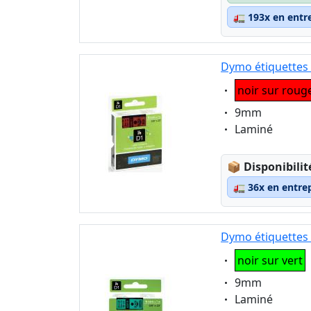
🚛
193x en entr
Dymo étiquettes 
Eigenschaft:
noir sur roug
Eigenschaft:
9mm
Eigenschaft:
Laminé
Lagerstatus
📦
Disponibilit
🚛
36x en entre
Dymo étiquettes 
Eigenschaft:
noir sur vert
Eigenschaft:
9mm
Eigenschaft:
Laminé