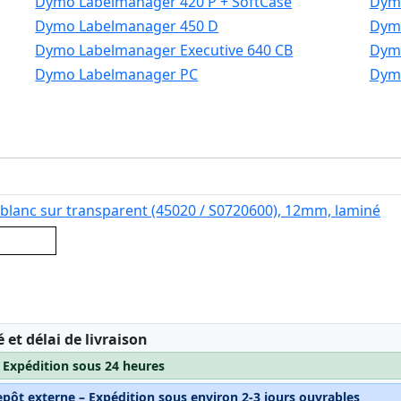
Dymo Labelmanager 420 P + SoftCase
Dymo
Dymo Labelmanager 450 D
Dymo
Dymo Labelmanager Executive 640 CB
Dymo
Dymo Labelmanager PC
Dym
blanc sur transparent (45020 / S0720600), 12mm, laminé
nsparent
:
é et délai de livraison
– Expédition sous 24 heures
epôt externe – Expédition sous environ 2-3 jours ouvrables