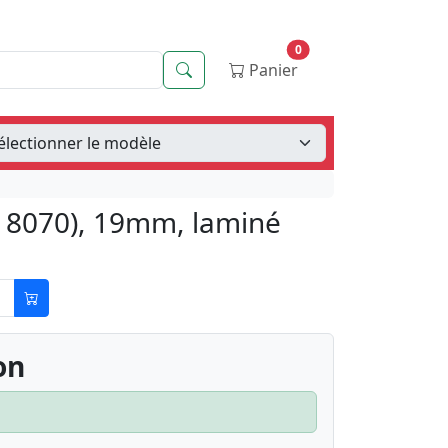
0
Recherche
Panier
718070), 19mm, laminé
on