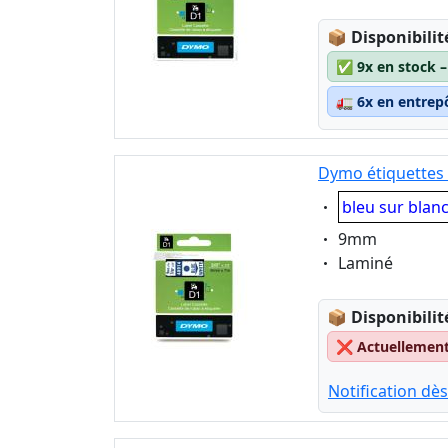
Lagerstatus
📦
Disponibilit
✅
9x en stock 
🚛
6x en entrep
Dymo étiquettes 
Eigenschaft:
bleu sur blan
Eigenschaft:
9mm
Eigenschaft:
Laminé
Lagerstatus
📦
Disponibilit
❌
Actuellement 
Notification dès