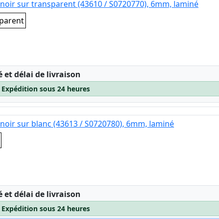
noir sur transparent (43610 / S0720770), 6mm, laminé
sparent
:
é et délai de livraison
– Expédition sous 24 heures
noir sur blanc (43613 / S0720780), 6mm, laminé
:
é et délai de livraison
– Expédition sous 24 heures