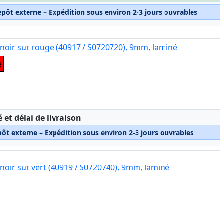
epôt externe – Expédition sous environ 2-3 jours ouvrables
noir sur rouge (40917 / S0720720), 9mm, laminé
e
:
é et délai de livraison
pôt externe – Expédition sous environ 2-3 jours ouvrables
noir sur vert (40919 / S0720740), 9mm, laminé