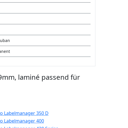
ruban
anent
19mm, laminé passend für
o Labelmanager 350 D
o Labelmanager 400