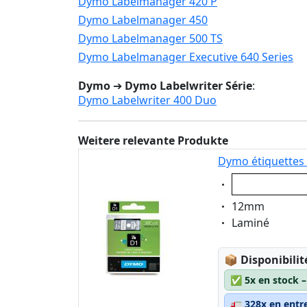
Dymo Labelmanager 420 P
Dymo Labelmanager 450
Dymo Labelmanager 500 TS
Dymo Labelmanager Executive 640 Series
Dymo
➔
Dymo Labelwriter Série
:
Dymo Labelwriter 400 Duo
Weitere relevante Produkte
Dymo étiquettes 
Eigenschaft:
blanc sur tra
Eigenschaft:
12mm
Eigenschaft:
Laminé
Lagerstatus
📦
Disponibilit
✅
5x en stock 
🚛
328x en entr