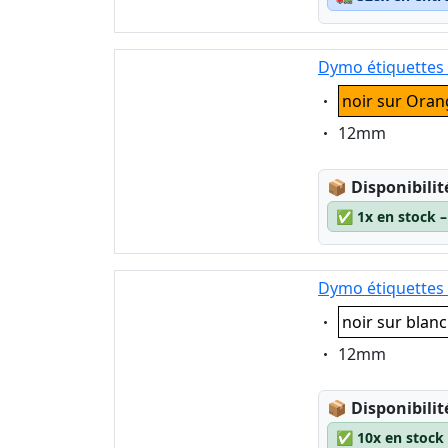
Dymo étiquettes
Eigenschaft:
noir sur Oran
Eigenschaft:
12mm
Lagerstatus
📦
Disponibilit
✅
1x en stock 
Dymo étiquettes 
Eigenschaft:
noir sur blanc
Eigenschaft:
12mm
Lagerstatus
📦
Disponibilit
✅
10x en stock