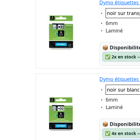
Dymo étiquettes 
Eigenschaft:
noir sur tran
Eigenschaft:
6mm
Eigenschaft:
Laminé
Lagerstatus
📦
Disponibilit
✅
2x en stock 
Dymo étiquettes 
Eigenschaft:
noir sur blanc
Eigenschaft:
6mm
Eigenschaft:
Laminé
Lagerstatus
📦
Disponibilit
✅
4x en stock 