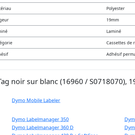
ériau
Polyester
geur
19mm
miné
Laminé
égorie
Cassettes de 
ésif
Adhésif perm
ag noir sur blanc (16960 / S0718070), 
Dymo Mobile Labeler
Dymo Labelmanager 350
Dym
Dymo Labelmanager 360 D
Dym