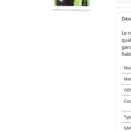
Desc
Le r
qual
gara
fiab
Nu
Ma
OE
Cou
Typ
EA