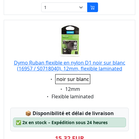
Dymo Ruban flexible en nylon D1 noir sur blanc
(16957 / S0718040), 12mm, flexible laminated
Eigenschaft:
noir sur blanc
Eigenschaft:
12mm
Eigenschaft:
Flexible laminated
Lagerstatus:
📦
Disponibilité et délai de livraison
✅
2x en stock – Expédition sous 24 heures
15,32 EUR