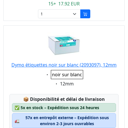
15+ 17.92 EUR
Dymo étiquettes noir sur blanc (2093097), 12mm
Eigenschaft:
noir sur blanc
Eigenschaft:
12mm
Lagerstatus:
📦
Disponibilité et délai de livraison
✅
5x en stock – Expédition sous 24 heures
57x en entrepôt externe – Expédition sous
🚛
environ 2-3 jours ouvrables