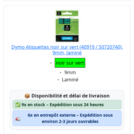
Dymo étiquettes noir sur vert (40919 / S0720740),
9mm, laminé
Eigenschaft:
noir sur vert
Eigenschaft:
9mm
Eigenschaft:
Laminé
Lagerstatus:
📦
Disponibilité et délai de livraison
✅
9x en stock – Expédition sous 24 heures
6x en entrepôt externe – Expédition sous
🚛
environ 2-3 jours ouvrables