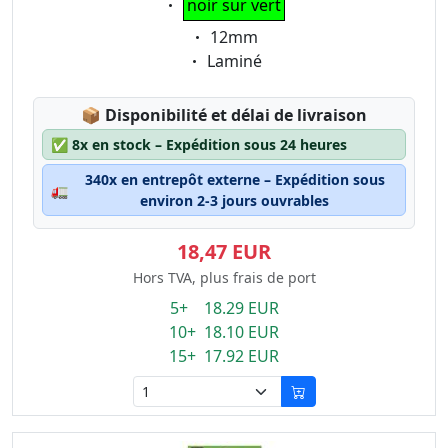
noir sur vert
Eigenschaft:
12mm
Eigenschaft:
Laminé
Lagerstatus:
📦
Disponibilité et délai de livraison
✅
8x en stock – Expédition sous 24 heures
340x en entrepôt externe – Expédition sous
🚛
environ 2-3 jours ouvrables
18,47 EUR
Hors TVA, plus frais de port
5+ 18.29 EUR
10+ 18.10 EUR
15+ 17.92 EUR