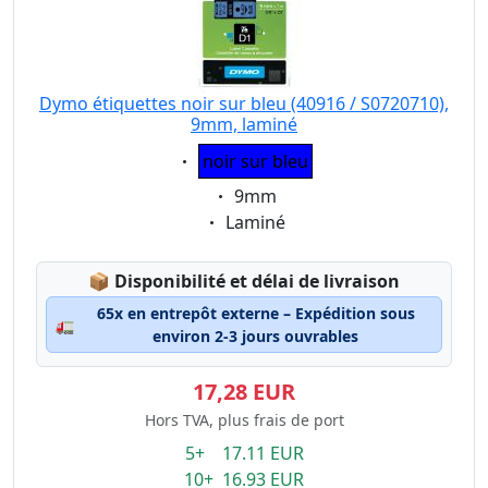
Dymo étiquettes noir sur bleu (40916 / S0720710),
9mm, laminé
Eigenschaft:
noir sur bleu
Eigenschaft:
9mm
Eigenschaft:
Laminé
Lagerstatus:
📦
Disponibilité et délai de livraison
65x en entrepôt externe – Expédition sous
🚛
environ 2-3 jours ouvrables
17,28 EUR
Hors TVA, plus frais de port
5+ 17.11 EUR
10+ 16.93 EUR