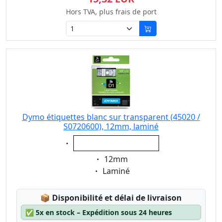
Hors TVA, plus frais de port
Dymo étiquettes blanc sur transparent (45020 /
S0720600), 12mm, laminé
Eigenschaft:
blanc sur transparent
Eigenschaft:
12mm
Eigenschaft:
Laminé
Lagerstatus:
📦
Disponibilité et délai de livraison
✅
5x en stock – Expédition sous 24 heures