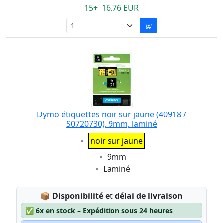
15+ 16.76 EUR
Dymo étiquettes noir sur jaune (40918 /
S0720730), 9mm, laminé
Eigenschaft:
noir sur jaune
Eigenschaft:
9mm
Eigenschaft:
Laminé
Lagerstatus:
📦
Disponibilité et délai de livraison
✅
6x en stock – Expédition sous 24 heures