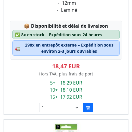
Eigenschaft:
12mm
Eigenschaft:
Laminé
Lagerstatus:
📦
Disponibilité et délai de livraison
✅
8x en stock – Expédition sous 24 heures
298x en entrepôt externe – Expédition sous
🚛
environ 2-3 jours ouvrables
18,47 EUR
Hors TVA, plus frais de port
5+ 18.29 EUR
10+ 18.10 EUR
15+ 17.92 EUR