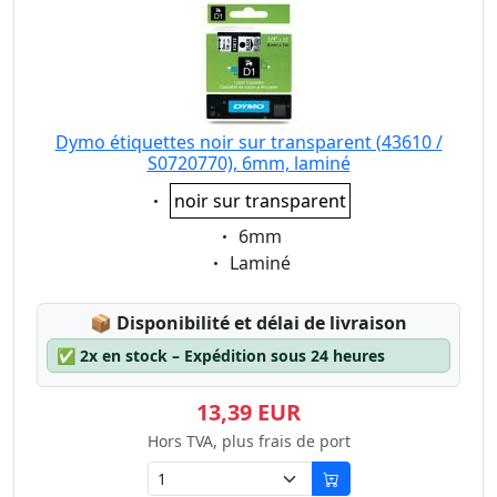
Dymo étiquettes noir sur transparent (43610 /
S0720770), 6mm, laminé
Eigenschaft:
noir sur transparent
Eigenschaft:
6mm
Eigenschaft:
Laminé
Lagerstatus:
📦
Disponibilité et délai de livraison
✅
2x en stock – Expédition sous 24 heures
13,39 EUR
Hors TVA, plus frais de port