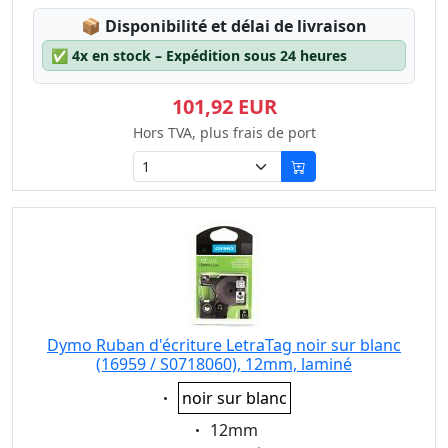
Lagerstatus:
📦
Disponibilité et délai de livraison
✅
4x en stock – Expédition sous 24 heures
101,92 EUR
Hors TVA, plus frais de port
Dymo Ruban d'écriture LetraTag noir sur blanc
(16959 / S0718060), 12mm, laminé
Eigenschaft:
noir sur blanc
Eigenschaft:
12mm