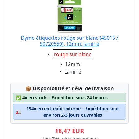
Dymo étiquettes rouge sur blanc (45015 /
S0720550), 12mm, laminé
Eigenschaft:
rouge sur blanc
Eigenschaft:
12mm
Eigenschaft:
Laminé
Lagerstatus:
📦
Disponibilité et délai de livraison
✅
4x en stock – Expédition sous 24 heures
134x en entrepôt externe – Expédition sous
🚛
environ 2-3 jours ouvrables
18,47 EUR
Hors TVA, plus frais de port