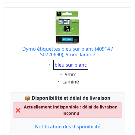
Dymo étiquettes bleu sur blanc (40914 /
S0720690), 9mm, laminé
Eigenschaft:
bleu sur blanc
Eigenschaft:
9mm
Eigenschaft:
Laminé
Lagerstatus:
📦
Disponibilité et délai de livraison
Actuellement indisponible : délai de livraison
❌
inconnu
Notification dès disponibilité