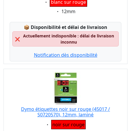
blanc sur rouge
Eigenschaft:
12mm
Lagerstatus:
📦
Disponibilité et délai de livraison
Actuellement indisponible : délai de livraison
❌
inconnu
Notification dès disponibilité
Dymo étiquettes noir sur rouge (45017 /
S0720570), 12mm, laminé
Eigenschaft:
noir sur rouge