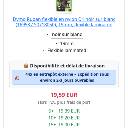
Dymo Ruban flexible en nylon D1 noir sur blanc
(16958 / S0718050), 19mm, flexible laminated
Eigenschaft:
noir sur blanc
Eigenschaft:
19mm
Eigenschaft:
Flexible laminated
Lagerstatus:
📦
Disponibilité et délai de livraison
44x en entrepôt externe – Expédition sous
🚛
environ 2-3 jours ouvrables
19,59 EUR
Hors TVA, plus frais de port
5+ 19.39 EUR
10+ 19.20 EUR
15+ 19.00 EUR