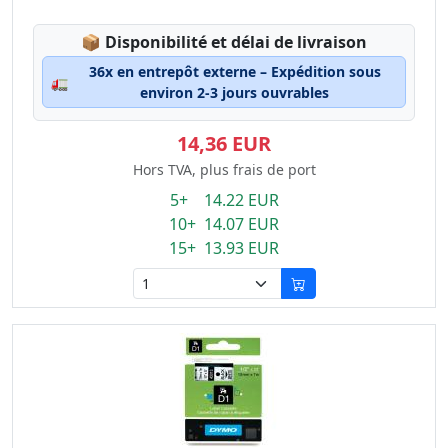
Lagerstatus:
📦
Disponibilité et délai de livraison
36x en entrepôt externe – Expédition sous
🚛
environ 2-3 jours ouvrables
14,36 EUR
Hors TVA, plus frais de port
5+ 14.22 EUR
10+ 14.07 EUR
15+ 13.93 EUR