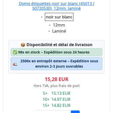
Dymo étiquettes noir sur blanc (45013 /
S0720530), 12mm, laminé
Eigenschaft:
noir sur blanc
Eigenschaft:
12mm
Eigenschaft:
Laminé
Lagerstatus:
📦
Disponibilité et délai de livraison
✅
98x en stock – Expédition sous 24 heures
2500x en entrepôt externe – Expédition sous
🚛
environ 2-3 jours ouvrables
15,28 EUR
Hors TVA, plus frais de port
5+ 15.13 EUR
10+ 14.97 EUR
15+ 14.82 EUR