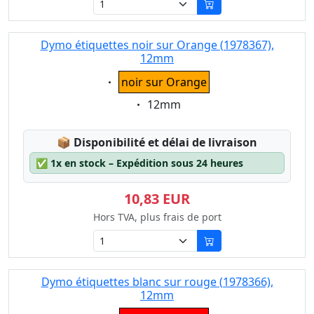
Dymo étiquettes noir sur Orange (1978367),
12mm
Eigenschaft:
noir sur Orange
Eigenschaft:
12mm
Lagerstatus:
📦
Disponibilité et délai de livraison
✅
1x en stock – Expédition sous 24 heures
10,83 EUR
Hors TVA, plus frais de port
Dymo étiquettes blanc sur rouge (1978366),
12mm
Eigenschaft: