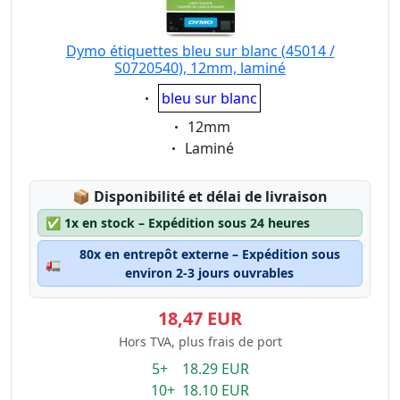
Dymo étiquettes bleu sur blanc (45014 /
S0720540), 12mm, laminé
Eigenschaft:
bleu sur blanc
Eigenschaft:
12mm
Eigenschaft:
Laminé
Lagerstatus:
📦
Disponibilité et délai de livraison
✅
1x en stock – Expédition sous 24 heures
80x en entrepôt externe – Expédition sous
🚛
environ 2-3 jours ouvrables
18,47 EUR
Hors TVA, plus frais de port
5+ 18.29 EUR
10+ 18.10 EUR