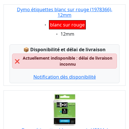
Dymo étiquettes blanc sur rouge (1978366),
12mm
Eigenschaft:
blanc sur rouge
Eigenschaft:
12mm
Lagerstatus:
📦
Disponibilité et délai de livraison
Actuellement indisponible : délai de livraison
❌
inconnu
Notification dès disponibilité