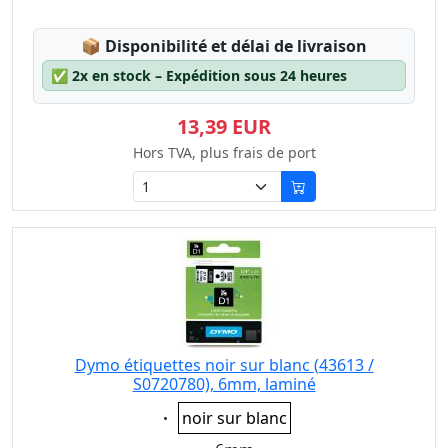
Lagerstatus:
📦
Disponibilité et délai de livraison
✅
2x en stock – Expédition sous 24 heures
13,39 EUR
Hors TVA, plus frais de port
Dymo étiquettes noir sur blanc (43613 /
S0720780), 6mm, laminé
Eigenschaft:
noir sur blanc