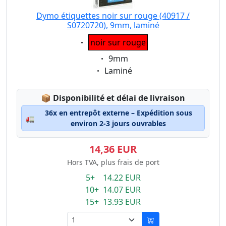
Dymo étiquettes noir sur rouge (40917 /
S0720720), 9mm, laminé
Eigenschaft:
noir sur rouge
Eigenschaft:
9mm
Eigenschaft:
Laminé
Lagerstatus:
📦
Disponibilité et délai de livraison
36x en entrepôt externe – Expédition sous
🚛
environ 2-3 jours ouvrables
14,36 EUR
Hors TVA, plus frais de port
5+ 14.22 EUR
10+ 14.07 EUR
15+ 13.93 EUR