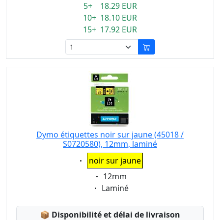
5+ 18.29 EUR
10+ 18.10 EUR
15+ 17.92 EUR
Dymo étiquettes noir sur jaune (45018 /
S0720580), 12mm, laminé
Eigenschaft:
noir sur jaune
Eigenschaft:
12mm
Eigenschaft:
Laminé
Lagerstatus:
📦
Disponibilité et délai de livraison