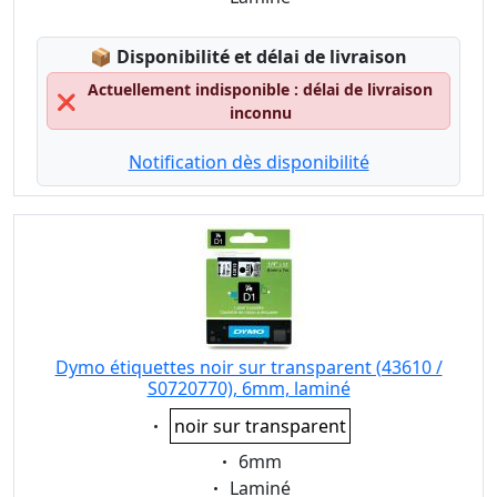
Lagerstatus:
📦
Disponibilité et délai de livraison
Actuellement indisponible : délai de livraison
❌
inconnu
Notification dès disponibilité
Dymo étiquettes noir sur transparent (43610 /
S0720770), 6mm, laminé
Eigenschaft:
noir sur transparent
Eigenschaft:
6mm
Eigenschaft:
Laminé