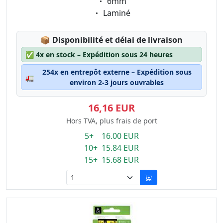
Eigenschaft:
6mm
Eigenschaft:
Laminé
Lagerstatus:
📦
Disponibilité et délai de livraison
✅
4x en stock – Expédition sous 24 heures
254x en entrepôt externe – Expédition sous
🚛
environ 2-3 jours ouvrables
16,16 EUR
Hors TVA, plus frais de port
5+ 16.00 EUR
10+ 15.84 EUR
15+ 15.68 EUR