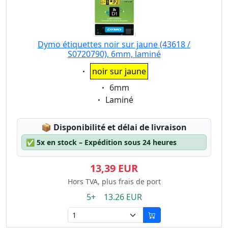
Dymo étiquettes noir sur jaune (43618 /
S0720790), 6mm, laminé
Eigenschaft:
noir sur jaune
Eigenschaft:
6mm
Eigenschaft:
Laminé
Lagerstatus:
📦
Disponibilité et délai de livraison
✅
5x en stock – Expédition sous 24 heures
13,39 EUR
Hors TVA, plus frais de port
5+ 13.26 EUR