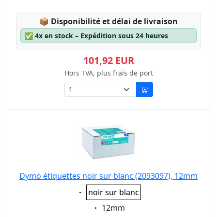
Lagerstatus:
📦
Disponibilité et délai de livraison
✅
4x en stock – Expédition sous 24 heures
101,92 EUR
Hors TVA, plus frais de port
Dymo étiquettes noir sur blanc (2093097), 12mm
Eigenschaft:
noir sur blanc
Eigenschaft:
12mm