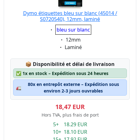
Dymo étiquettes bleu sur blanc (45014 /
S0720540), 12mm, laminé
Eigenschaft:
bleu sur blanc
Eigenschaft:
12mm
Eigenschaft:
Laminé
Lagerstatus:
📦
Disponibilité et délai de livraison
✅
1x en stock – Expédition sous 24 heures
80x en entrepôt externe – Expédition sous
🚛
environ 2-3 jours ouvrables
18,47 EUR
Hors TVA, plus frais de port
5+ 18.29 EUR
10+ 18.10 EUR
15+ 17.92 EUR