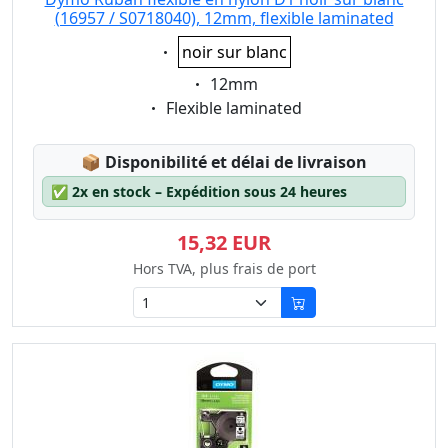
(16957 / S0718040), 12mm, flexible laminated
Eigenschaft:
noir sur blanc
Eigenschaft:
12mm
Eigenschaft:
Flexible laminated
Lagerstatus:
📦
Disponibilité et délai de livraison
✅
2x en stock – Expédition sous 24 heures
15,32 EUR
Hors TVA, plus frais de port