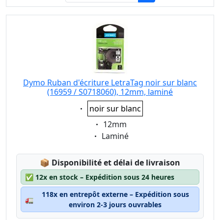
Dymo Ruban d'écriture LetraTag noir sur blanc
(16959 / S0718060), 12mm, laminé
Eigenschaft:
noir sur blanc
Eigenschaft:
12mm
Eigenschaft:
Laminé
Lagerstatus:
📦
Disponibilité et délai de livraison
✅
12x en stock – Expédition sous 24 heures
118x en entrepôt externe – Expédition sous
🚛
environ 2-3 jours ouvrables