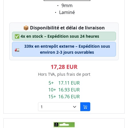
Eigenschaft:
9mm
Eigenschaft:
Laminé
Lagerstatus:
📦
Disponibilité et délai de livraison
✅
4x en stock – Expédition sous 24 heures
339x en entrepôt externe – Expédition sous
🚛
environ 2-3 jours ouvrables
17,28 EUR
Hors TVA, plus frais de port
5+ 17.11 EUR
10+ 16.93 EUR
15+ 16.76 EUR