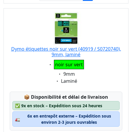
Dymo étiquettes noir sur vert (40919 / S0720740),
9mm, laminé
Eigenschaft:
noir sur vert
Eigenschaft:
9mm
Eigenschaft:
Laminé
Lagerstatus:
📦
Disponibilité et délai de livraison
✅
9x en stock – Expédition sous 24 heures
6x en entrepôt externe – Expédition sous
🚛
environ 2-3 jours ouvrables