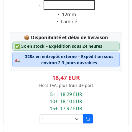
Eigenschaft:
blanc sur transparent
Eigenschaft:
12mm
Eigenschaft:
Laminé
Lagerstatus:
📦
Disponibilité et délai de livraison
✅
5x en stock – Expédition sous 24 heures
328x en entrepôt externe – Expédition sous
🚛
environ 2-3 jours ouvrables
18,47 EUR
Hors TVA, plus frais de port
5+ 18.29 EUR
10+ 18.10 EUR
15+ 17.92 EUR