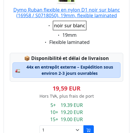
Dymo Ruban flexible en nylon D1 noir sur blanc
(16958 / S0718050), 19mm, flexible laminated
Eigenschaft:
noir sur blanc
Eigenschaft:
19mm
Eigenschaft:
Flexible laminated
Lagerstatus:
📦
Disponibilité et délai de livraison
44x en entrepôt externe – Expédition sous
🚛
environ 2-3 jours ouvrables
19,59 EUR
Hors TVA, plus frais de port
5+ 19.39 EUR
10+ 19.20 EUR
15+ 19.00 EUR