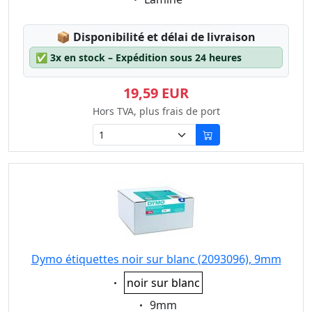
Lagerstatus:
📦
Disponibilité et délai de livraison
✅
3x en stock – Expédition sous 24 heures
19,59 EUR
Hors TVA, plus frais de port
Dymo étiquettes noir sur blanc (2093096), 9mm
Eigenschaft:
noir sur blanc
Eigenschaft:
9mm