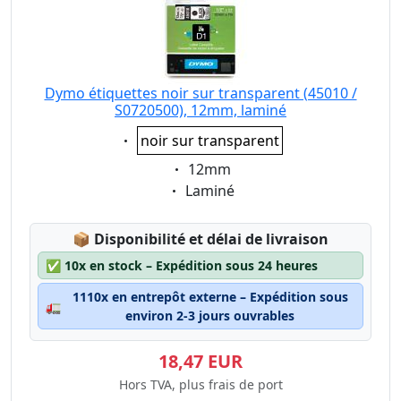
Dymo étiquettes noir sur transparent (45010 /
S0720500), 12mm, laminé
Eigenschaft:
noir sur transparent
Eigenschaft:
12mm
Eigenschaft:
Laminé
Lagerstatus:
📦
Disponibilité et délai de livraison
✅
10x en stock – Expédition sous 24 heures
1110x en entrepôt externe – Expédition sous
🚛
environ 2-3 jours ouvrables
18,47 EUR
Hors TVA, plus frais de port