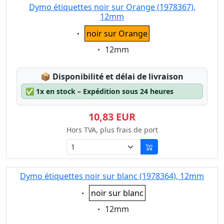
Dymo étiquettes noir sur Orange (1978367),
12mm
Eigenschaft:
noir sur Orange
Eigenschaft:
12mm
Lagerstatus:
📦
Disponibilité et délai de livraison
✅
1x en stock – Expédition sous 24 heures
10,83 EUR
Hors TVA, plus frais de port
Dymo étiquettes noir sur blanc (1978364), 12mm
Eigenschaft:
noir sur blanc
Eigenschaft:
12mm