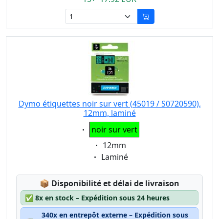
Dymo étiquettes noir sur vert (45019 / S0720590),
12mm, laminé
Eigenschaft:
noir sur vert
Eigenschaft:
12mm
Eigenschaft:
Laminé
Lagerstatus:
📦
Disponibilité et délai de livraison
✅
8x en stock – Expédition sous 24 heures
340x en entrepôt externe – Expédition sous