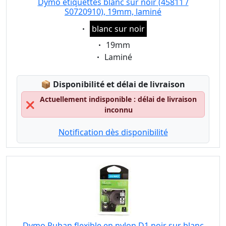
Dymo étiquettes blanc sur noir (45811 /
S0720910), 19mm, laminé
Eigenschaft:
blanc sur noir
Eigenschaft:
19mm
Eigenschaft:
Laminé
Lagerstatus:
📦
Disponibilité et délai de livraison
Actuellement indisponible : délai de livraison
❌
inconnu
Notification dès disponibilité
Dymo Ruban flexible en nylon D1 noir sur blanc