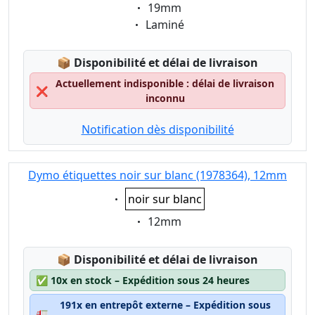
Eigenschaft:
19mm
Eigenschaft:
Laminé
Lagerstatus:
📦
Disponibilité et délai de livraison
Actuellement indisponible : délai de livraison
❌
inconnu
Notification dès disponibilité
Dymo étiquettes noir sur blanc (1978364), 12mm
Eigenschaft:
noir sur blanc
Eigenschaft:
12mm
Lagerstatus:
📦
Disponibilité et délai de livraison
✅
10x en stock – Expédition sous 24 heures
191x en entrepôt externe – Expédition sous
🚛