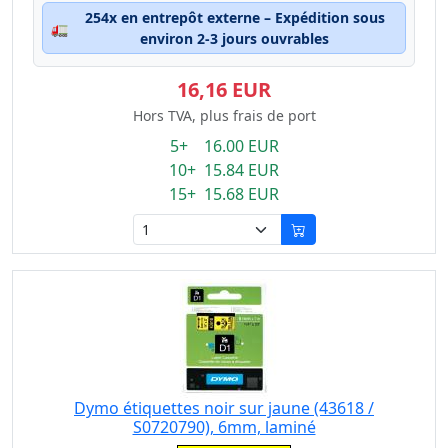
254x en entrepôt externe – Expédition sous
🚛
environ 2-3 jours ouvrables
16,16 EUR
Hors TVA, plus frais de port
5+ 16.00 EUR
10+ 15.84 EUR
15+ 15.68 EUR
Dymo étiquettes noir sur jaune (43618 /
S0720790), 6mm, laminé