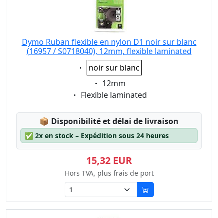
Dymo Ruban flexible en nylon D1 noir sur blanc
(16957 / S0718040), 12mm, flexible laminated
Eigenschaft:
noir sur blanc
Eigenschaft:
12mm
Eigenschaft:
Flexible laminated
Lagerstatus:
📦
Disponibilité et délai de livraison
✅
2x en stock – Expédition sous 24 heures
15,32 EUR
Hors TVA, plus frais de port