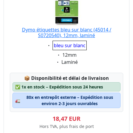
Dymo étiquettes bleu sur blanc (45014 /
S0720540), 12mm, laminé
Eigenschaft:
bleu sur blanc
Eigenschaft:
12mm
Eigenschaft:
Laminé
Lagerstatus:
📦
Disponibilité et délai de livraison
✅
1x en stock – Expédition sous 24 heures
80x en entrepôt externe – Expédition sous
🚛
environ 2-3 jours ouvrables
18,47 EUR
Hors TVA, plus frais de port