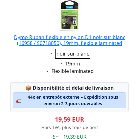
Dymo Ruban flexible en nylon D1 noir sur blanc
(16958 / S0718050), 19mm, flexible laminated
Eigenschaft:
noir sur blanc
Eigenschaft:
19mm
Eigenschaft:
Flexible laminated
Lagerstatus:
📦
Disponibilité et délai de livraison
44x en entrepôt externe – Expédition sous
🚛
environ 2-3 jours ouvrables
19,59 EUR
Hors TVA, plus frais de port
5+ 19.39 EUR