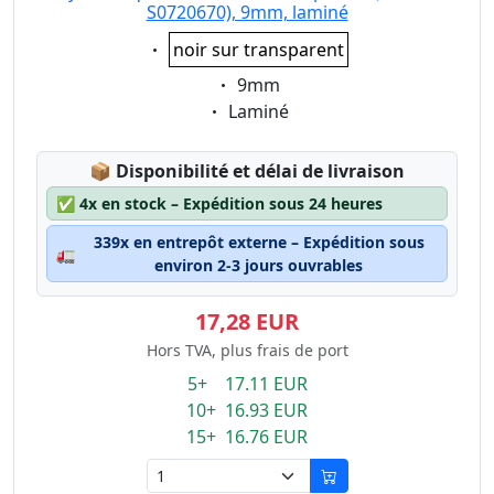
S0720670), 9mm, laminé
Eigenschaft:
noir sur transparent
Eigenschaft:
9mm
Eigenschaft:
Laminé
Lagerstatus:
📦
Disponibilité et délai de livraison
✅
4x en stock – Expédition sous 24 heures
339x en entrepôt externe – Expédition sous
🚛
environ 2-3 jours ouvrables
17,28 EUR
Hors TVA, plus frais de port
5+ 17.11 EUR
10+ 16.93 EUR
15+ 16.76 EUR