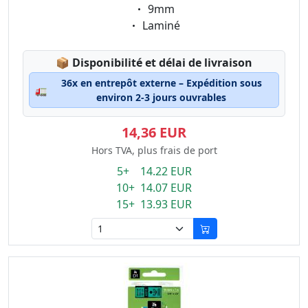
Eigenschaft:
9mm
Eigenschaft:
Laminé
Lagerstatus:
📦
Disponibilité et délai de livraison
36x en entrepôt externe – Expédition sous
🚛
environ 2-3 jours ouvrables
14,36 EUR
Hors TVA, plus frais de port
5+ 14.22 EUR
10+ 14.07 EUR
15+ 13.93 EUR