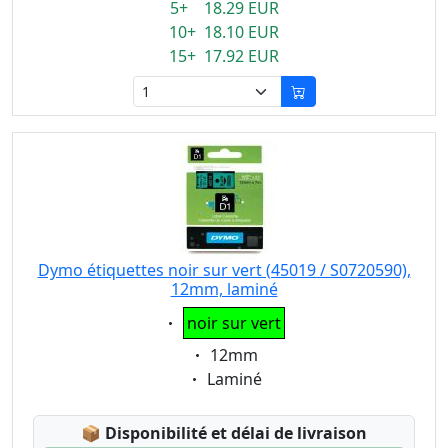
5+ 18.29 EUR
10+ 18.10 EUR
15+ 17.92 EUR
Dymo étiquettes noir sur vert (45019 / S0720590),
12mm, laminé
Eigenschaft:
noir sur vert
Eigenschaft:
12mm
Eigenschaft:
Laminé
Lagerstatus:
📦
Disponibilité et délai de livraison