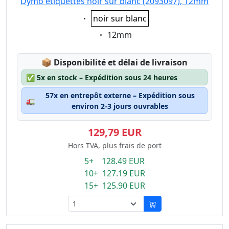
Dymo étiquettes noir sur blanc (2093097), 12mm
Eigenschaft:
noir sur blanc
Eigenschaft:
12mm
Lagerstatus:
📦
Disponibilité et délai de livraison
✅
5x en stock – Expédition sous 24 heures
57x en entrepôt externe – Expédition sous
🚛
environ 2-3 jours ouvrables
129,79 EUR
Hors TVA, plus frais de port
5+ 128.49 EUR
10+ 127.19 EUR
15+ 125.90 EUR