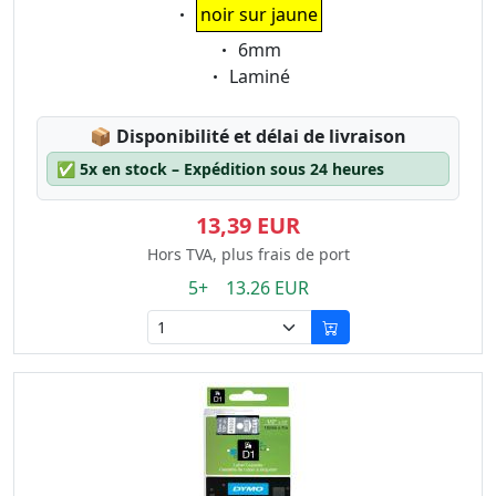
Eigenschaft:
noir sur jaune
Eigenschaft:
6mm
Eigenschaft:
Laminé
Lagerstatus:
📦
Disponibilité et délai de livraison
✅
5x en stock – Expédition sous 24 heures
13,39 EUR
Hors TVA, plus frais de port
5+ 13.26 EUR