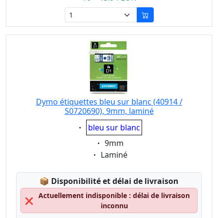
Dymo étiquettes bleu sur blanc (40914 /
S0720690), 9mm, laminé
Eigenschaft:
bleu sur blanc
Eigenschaft:
9mm
Eigenschaft:
Laminé
Lagerstatus:
📦
Disponibilité et délai de livraison
Actuellement indisponible : délai de livraison
❌
inconnu