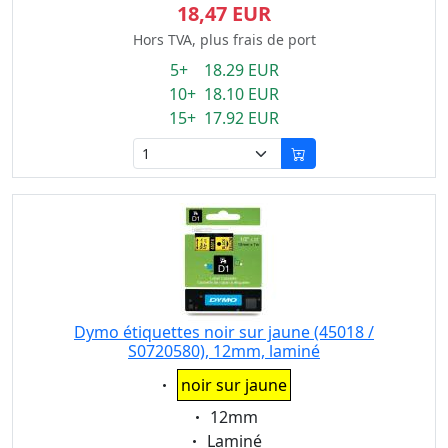
18,47 EUR
Hors TVA, plus frais de port
5+ 18.29 EUR
10+ 18.10 EUR
15+ 17.92 EUR
Dymo étiquettes noir sur jaune (45018 /
S0720580), 12mm, laminé
Eigenschaft:
noir sur jaune
Eigenschaft:
12mm
Eigenschaft:
Laminé