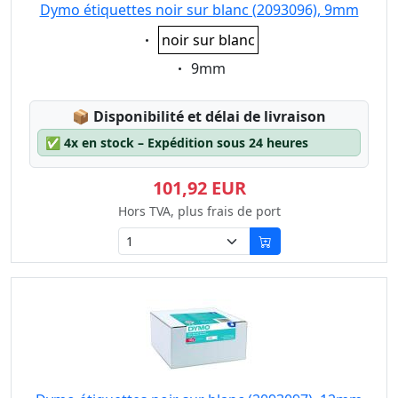
Dymo étiquettes noir sur blanc (2093096), 9mm
Eigenschaft:
noir sur blanc
Eigenschaft:
9mm
Lagerstatus:
📦
Disponibilité et délai de livraison
✅
4x en stock – Expédition sous 24 heures
101,92 EUR
Hors TVA, plus frais de port