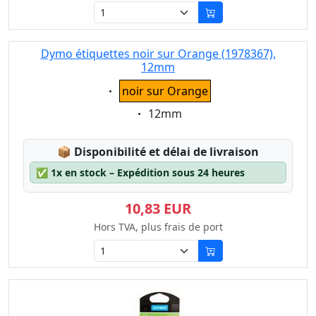
Dymo étiquettes noir sur Orange (1978367),
12mm
Eigenschaft:
noir sur Orange
Eigenschaft:
12mm
Lagerstatus:
📦
Disponibilité et délai de livraison
✅
1x en stock – Expédition sous 24 heures
10,83 EUR
Hors TVA, plus frais de port