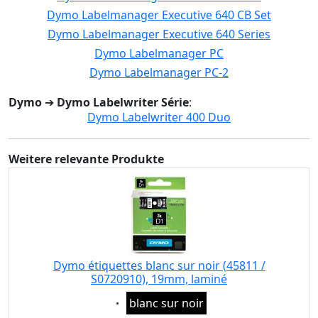
Dymo Labelmanager Executive 640 CB Set
Dymo Labelmanager Executive 640 Series
Dymo Labelmanager PC
Dymo Labelmanager PC-2
Dymo
➔
Dymo Labelwriter Série
:
Dymo Labelwriter 400 Duo
Weitere relevante Produkte
Dymo étiquettes blanc sur noir (45811 /
S0720910), 19mm, laminé
Eigenschaft:
blanc sur noir