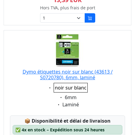
Hors TVA, plus frais de port
Dymo étiquettes noir sur blanc (43613 /
S0720780), 6mm, laminé
Eigenschaft:
noir sur blanc
Eigenschaft:
6mm
Eigenschaft:
Laminé
Lagerstatus:
📦
Disponibilité et délai de livraison
✅
4x en stock – Expédition sous 24 heures