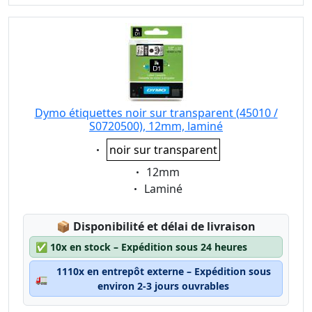
Dymo étiquettes noir sur transparent (45010 /
S0720500), 12mm, laminé
Eigenschaft:
noir sur transparent
Eigenschaft:
12mm
Eigenschaft:
Laminé
Lagerstatus:
📦
Disponibilité et délai de livraison
✅
10x en stock – Expédition sous 24 heures
1110x en entrepôt externe – Expédition sous
🚛
environ 2-3 jours ouvrables