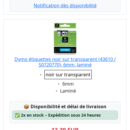
Notification dès disponibilité
Dymo étiquettes noir sur transparent (43610 /
S0720770), 6mm, laminé
Eigenschaft:
noir sur transparent
Eigenschaft:
6mm
Eigenschaft:
Laminé
Lagerstatus:
📦
Disponibilité et délai de livraison
✅
2x en stock – Expédition sous 24 heures
13,39 EUR