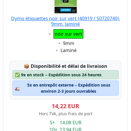
Dymo étiquettes noir sur vert (40919 / S0720740),
9mm, laminé
Eigenschaft:
noir sur vert
Eigenschaft:
9mm
Eigenschaft:
Laminé
Lagerstatus:
📦
Disponibilité et délai de livraison
✅
9x en stock – Expédition sous 24 heures
5x en entrepôt externe – Expédition sous
🚛
environ 2-3 jours ouvrables
14,22 EUR
Hors TVA, plus frais de port
5+ 14.08 EUR
10+ 13.94 EUR