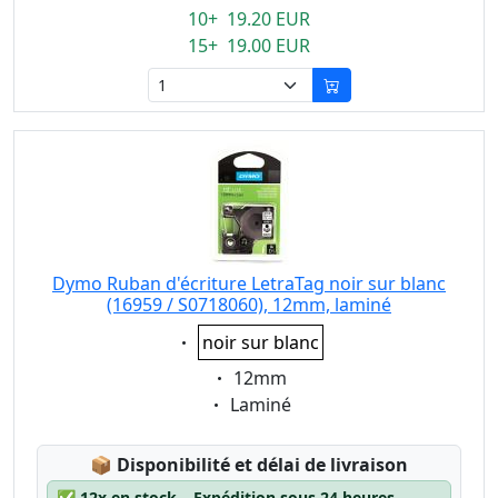
10+ 19.20 EUR
15+ 19.00 EUR
Dymo Ruban d'écriture LetraTag noir sur blanc
(16959 / S0718060), 12mm, laminé
Eigenschaft:
noir sur blanc
Eigenschaft:
12mm
Eigenschaft:
Laminé
Lagerstatus:
📦
Disponibilité et délai de livraison
✅
12x en stock – Expédition sous 24 heures