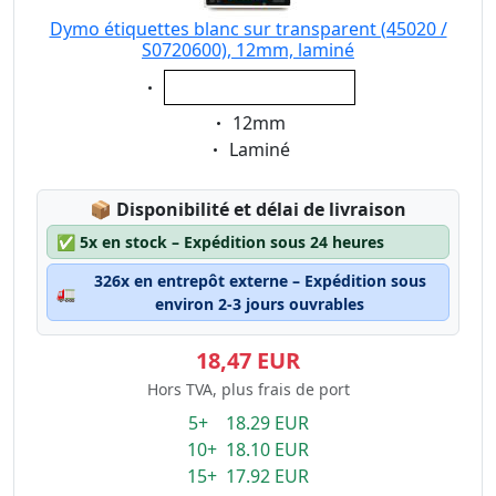
Dymo étiquettes blanc sur transparent (45020 /
S0720600), 12mm, laminé
Eigenschaft:
blanc sur transparent
Eigenschaft:
12mm
Eigenschaft:
Laminé
Lagerstatus:
📦
Disponibilité et délai de livraison
✅
5x en stock – Expédition sous 24 heures
326x en entrepôt externe – Expédition sous
🚛
environ 2-3 jours ouvrables
18,47 EUR
Hors TVA, plus frais de port
5+ 18.29 EUR
10+ 18.10 EUR
15+ 17.92 EUR