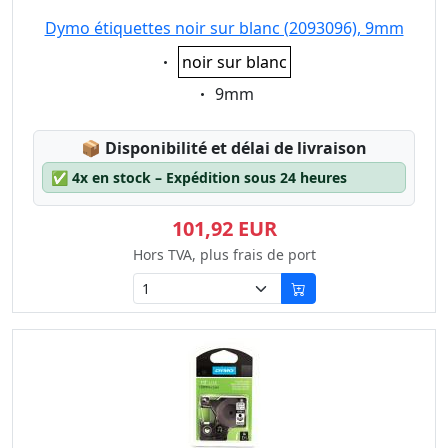
Dymo étiquettes noir sur blanc (2093096), 9mm
Eigenschaft:
noir sur blanc
Eigenschaft:
9mm
Lagerstatus:
📦
Disponibilité et délai de livraison
✅
4x en stock – Expédition sous 24 heures
101,92 EUR
Hors TVA, plus frais de port