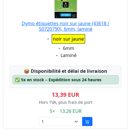
Dymo étiquettes noir sur jaune (43618 /
S0720790), 6mm, laminé
Eigenschaft:
noir sur jaune
Eigenschaft:
6mm
Eigenschaft:
Laminé
Lagerstatus:
📦
Disponibilité et délai de livraison
✅
5x en stock – Expédition sous 24 heures
13,39 EUR
Hors TVA, plus frais de port
5+ 13.26 EUR