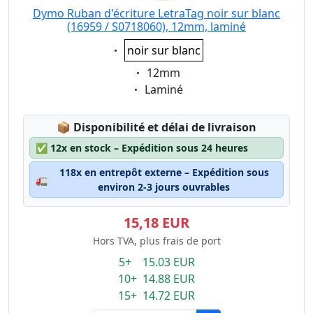
Dymo Ruban d'écriture LetraTag noir sur blanc
(16959 / S0718060), 12mm, laminé
Eigenschaft:
noir sur blanc
Eigenschaft:
12mm
Eigenschaft:
Laminé
Lagerstatus:
📦
Disponibilité et délai de livraison
✅
12x en stock – Expédition sous 24 heures
118x en entrepôt externe – Expédition sous
🚛
environ 2-3 jours ouvrables
15,18 EUR
Hors TVA, plus frais de port
5+ 15.03 EUR
10+ 14.88 EUR
15+ 14.72 EUR