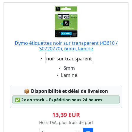
Dymo étiquettes noir sur transparent (43610 /
S0720770), 6mm, laminé
Eigenschaft:
noir sur transparent
Eigenschaft:
6mm
Eigenschaft:
Laminé
Lagerstatus:
📦
Disponibilité et délai de livraison
✅
2x en stock – Expédition sous 24 heures
13,39 EUR
Hors TVA, plus frais de port