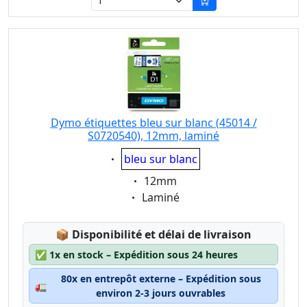
Dymo étiquettes bleu sur blanc (45014 /
S0720540), 12mm, laminé
Eigenschaft:
bleu sur blanc
Eigenschaft:
12mm
Eigenschaft:
Laminé
Lagerstatus:
📦
Disponibilité et délai de livraison
✅
1x en stock – Expédition sous 24 heures
80x en entrepôt externe – Expédition sous
🚛
environ 2-3 jours ouvrables