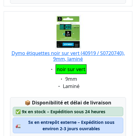
Dymo étiquettes noir sur vert (40919 / S0720740),
9mm, laminé
Eigenschaft:
noir sur vert
Eigenschaft:
9mm
Eigenschaft:
Laminé
Lagerstatus:
📦
Disponibilité et délai de livraison
✅
9x en stock – Expédition sous 24 heures
5x en entrepôt externe – Expédition sous
🚛
environ 2-3 jours ouvrables