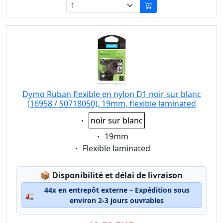
Dymo Ruban flexible en nylon D1 noir sur blanc
(16958 / S0718050), 19mm, flexible laminated
Eigenschaft:
noir sur blanc
Eigenschaft:
19mm
Eigenschaft:
Flexible laminated
Lagerstatus:
📦
Disponibilité et délai de livraison
44x en entrepôt externe – Expédition sous
🚛
environ 2-3 jours ouvrables