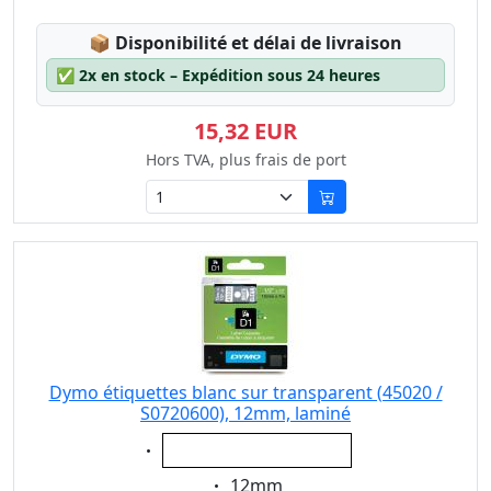
Lagerstatus:
📦
Disponibilité et délai de livraison
✅
2x en stock – Expédition sous 24 heures
15,32 EUR
Hors TVA, plus frais de port
Dymo étiquettes blanc sur transparent (45020 /
S0720600), 12mm, laminé
Eigenschaft:
blanc sur transparent
Eigenschaft:
12mm