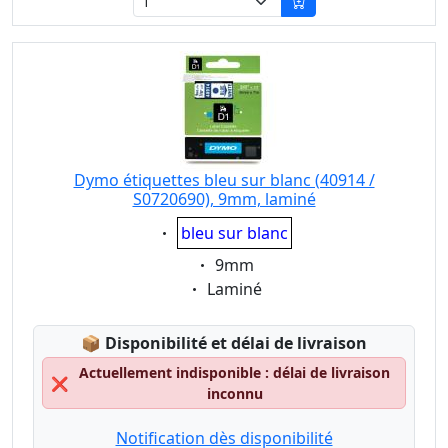
Dymo étiquettes bleu sur blanc (40914 /
S0720690), 9mm, laminé
Eigenschaft:
bleu sur blanc
Eigenschaft:
9mm
Eigenschaft:
Laminé
Lagerstatus:
📦
Disponibilité et délai de livraison
Actuellement indisponible : délai de livraison
❌
inconnu
Notification dès disponibilité