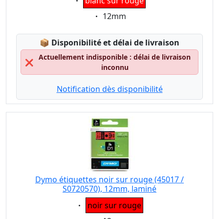
blanc sur rouge
Eigenschaft:
12mm
Lagerstatus:
📦
Disponibilité et délai de livraison
Actuellement indisponible : délai de livraison
❌
inconnu
Notification dès disponibilité
Dymo étiquettes noir sur rouge (45017 /
S0720570), 12mm, laminé
Eigenschaft:
noir sur rouge