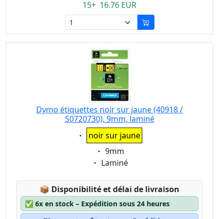
15+ 16.76 EUR
Dymo étiquettes noir sur jaune (40918 /
S0720730), 9mm, laminé
Eigenschaft:
noir sur jaune
Eigenschaft:
9mm
Eigenschaft:
Laminé
Lagerstatus:
📦
Disponibilité et délai de livraison
✅
6x en stock – Expédition sous 24 heures