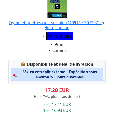
Dymo étiquettes noir sur bleu (40916 / S0720710),
9mm, laminé
Eigenschaft:
noir sur bleu
Eigenschaft:
9mm
Eigenschaft:
Laminé
Lagerstatus:
📦
Disponibilité et délai de livraison
65x en entrepôt externe – Expédition sous
🚛
environ 2-3 jours ouvrables
17,28 EUR
Hors TVA, plus frais de port
5+ 17.11 EUR
10+ 16.93 EUR