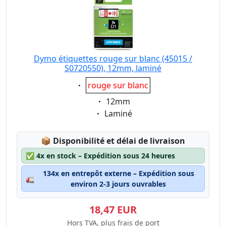
Dymo étiquettes rouge sur blanc (45015 /
S0720550), 12mm, laminé
Eigenschaft:
rouge sur blanc
Eigenschaft:
12mm
Eigenschaft:
Laminé
Lagerstatus:
📦
Disponibilité et délai de livraison
✅
4x en stock – Expédition sous 24 heures
134x en entrepôt externe – Expédition sous
🚛
environ 2-3 jours ouvrables
18,47 EUR
Hors TVA, plus frais de port