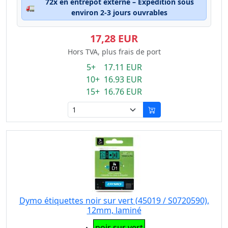
72x en entrepôt externe – Expédition sous
🚛
environ 2-3 jours ouvrables
17,28 EUR
Hors TVA, plus frais de port
5+ 17.11 EUR
10+ 16.93 EUR
15+ 16.76 EUR
Dymo étiquettes noir sur vert (45019 / S0720590),
12mm, laminé
Eigenschaft:
noir sur vert