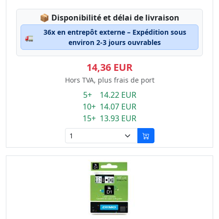
Lagerstatus:
📦
Disponibilité et délai de livraison
36x en entrepôt externe – Expédition sous
🚛
environ 2-3 jours ouvrables
14,36 EUR
Hors TVA, plus frais de port
5+ 14.22 EUR
10+ 14.07 EUR
15+ 13.93 EUR