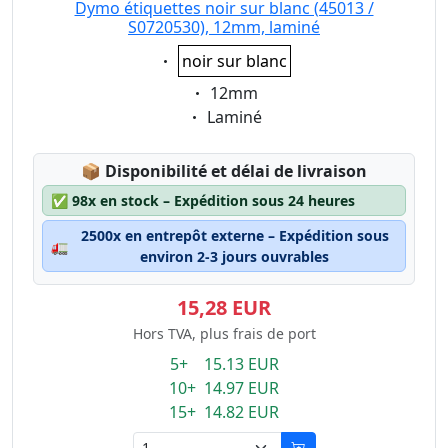
Dymo étiquettes noir sur blanc (45013 /
S0720530), 12mm, laminé
Eigenschaft:
noir sur blanc
Eigenschaft:
12mm
Eigenschaft:
Laminé
Lagerstatus:
📦
Disponibilité et délai de livraison
✅
98x en stock – Expédition sous 24 heures
2500x en entrepôt externe – Expédition sous
🚛
environ 2-3 jours ouvrables
15,28 EUR
Hors TVA, plus frais de port
5+ 15.13 EUR
10+ 14.97 EUR
15+ 14.82 EUR