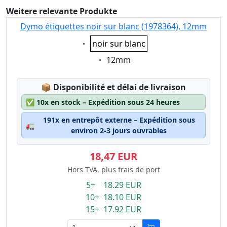
Weitere relevante Produkte
Dymo étiquettes noir sur blanc (1978364), 12mm
Eigenschaft:
noir sur blanc
Eigenschaft:
12mm
Lagerstatus:
📦
Disponibilité et délai de livraison
✅
10x en stock – Expédition sous 24 heures
191x en entrepôt externe – Expédition sous
🚛
environ 2-3 jours ouvrables
18,47 EUR
Hors TVA, plus frais de port
5+ 18.29 EUR
10+ 18.10 EUR
15+ 17.92 EUR