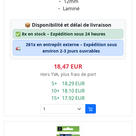
Eigenschaft:
12mm
Eigenschaft:
Laminé
Lagerstatus:
📦
Disponibilité et délai de livraison
✅
8x en stock – Expédition sous 24 heures
261x en entrepôt externe – Expédition sous
🚛
environ 2-3 jours ouvrables
18,47 EUR
Hors TVA, plus frais de port
5+ 18.29 EUR
10+ 18.10 EUR
15+ 17.92 EUR