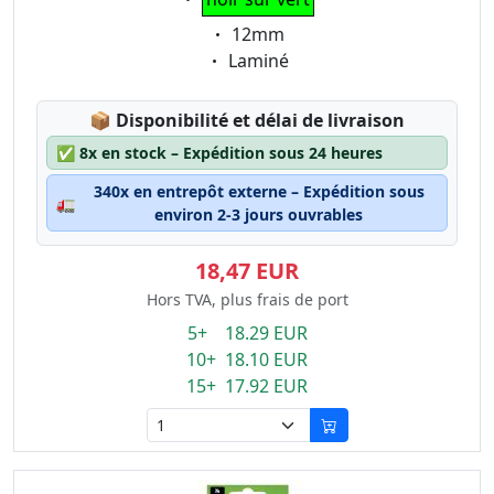
Eigenschaft:
12mm
Eigenschaft:
Laminé
Lagerstatus:
📦
Disponibilité et délai de livraison
✅
8x en stock – Expédition sous 24 heures
340x en entrepôt externe – Expédition sous
🚛
environ 2-3 jours ouvrables
18,47 EUR
Hors TVA, plus frais de port
5+ 18.29 EUR
10+ 18.10 EUR
15+ 17.92 EUR