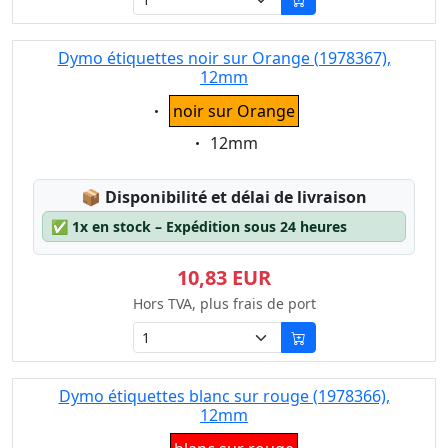
Dymo étiquettes noir sur Orange (1978367),
12mm
Eigenschaft:
noir sur Orange
Eigenschaft:
12mm
Lagerstatus:
📦
Disponibilité et délai de livraison
✅
1x en stock – Expédition sous 24 heures
10,83 EUR
Hors TVA, plus frais de port
Dymo étiquettes blanc sur rouge (1978366),
12mm
Eigenschaft: