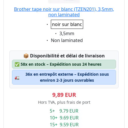
Brother tape noir sur blanc (TZEN201), 3,5mm,
non laminated
Eigenschaft:
noir sur blanc
Eigenschaft:
3,5mm
Eigenschaft:
Non laminated
Lagerstatus:
📦
Disponibilité et délai de livraison
✅
58x en stock – Expédition sous 24 heures
36x en entrepôt externe – Expédition sous
🚛
environ 2-3 jours ouvrables
9,89 EUR
Hors TVA, plus frais de port
5+ 9.79 EUR
10+ 9.69 EUR
15+ 9.59 EUR