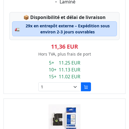
Eigenschaft:
Laminé
Lagerstatus:
📦
Disponibilité et délai de livraison
29x en entrepôt externe – Expédition sous
🚛
environ 2-3 jours ouvrables
11,36 EUR
Hors TVA, plus frais de port
5+ 11.25 EUR
10+ 11.13 EUR
15+ 11.02 EUR