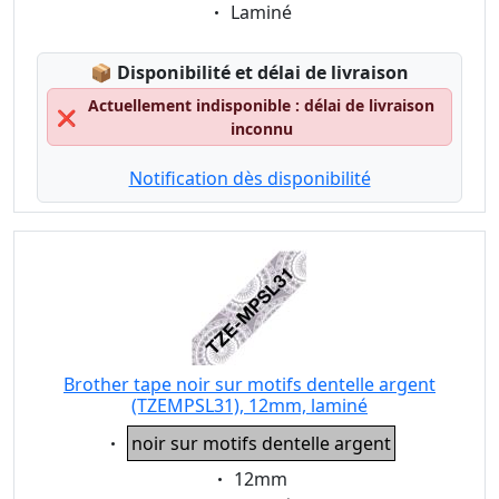
Eigenschaft:
Laminé
Lagerstatus:
📦
Disponibilité et délai de livraison
Actuellement indisponible : délai de livraison
❌
inconnu
Notification dès disponibilité
Brother tape noir sur motifs dentelle argent
(TZEMPSL31), 12mm, laminé
Eigenschaft:
noir sur motifs dentelle argent
Eigenschaft:
12mm