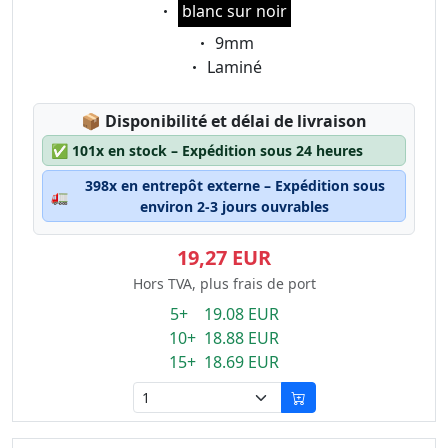
Eigenschaft:
blanc sur noir
Eigenschaft:
9mm
Eigenschaft:
Laminé
Lagerstatus:
📦
Disponibilité et délai de livraison
✅
101x en stock – Expédition sous 24 heures
398x en entrepôt externe – Expédition sous
🚛
environ 2-3 jours ouvrables
19,27 EUR
Hors TVA, plus frais de port
5+ 19.08 EUR
10+ 18.88 EUR
15+ 18.69 EUR