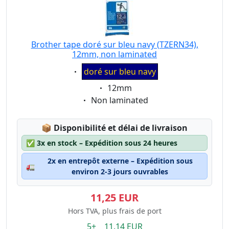
Brother tape doré sur bleu navy (TZERN34),
12mm, non laminated
Eigenschaft:
doré sur bleu navy
Eigenschaft:
12mm
Eigenschaft:
Non laminated
Lagerstatus:
📦
Disponibilité et délai de livraison
✅
3x en stock – Expédition sous 24 heures
2x en entrepôt externe – Expédition sous
🚛
environ 2-3 jours ouvrables
11,25 EUR
Hors TVA, plus frais de port
5+ 11.14 EUR