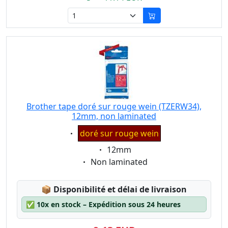
Brother tape doré sur rouge wein (TZERW34),
12mm, non laminated
Eigenschaft:
doré sur rouge wein
Eigenschaft:
12mm
Eigenschaft:
Non laminated
Lagerstatus:
📦
Disponibilité et délai de livraison
✅
10x en stock – Expédition sous 24 heures