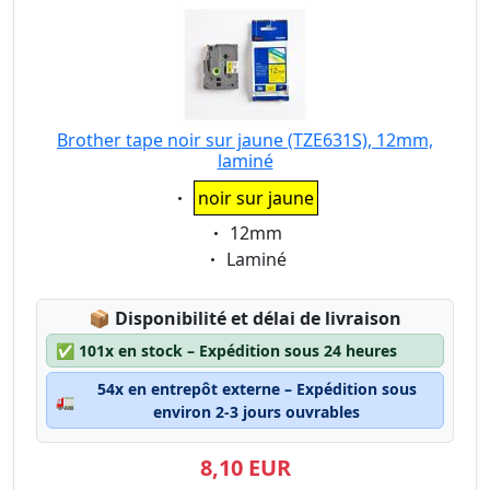
Brother tape noir sur jaune (TZE631S), 12mm,
laminé
Eigenschaft:
noir sur jaune
Eigenschaft:
12mm
Eigenschaft:
Laminé
Lagerstatus:
📦
Disponibilité et délai de livraison
✅
101x en stock – Expédition sous 24 heures
54x en entrepôt externe – Expédition sous
🚛
environ 2-3 jours ouvrables
8,10 EUR