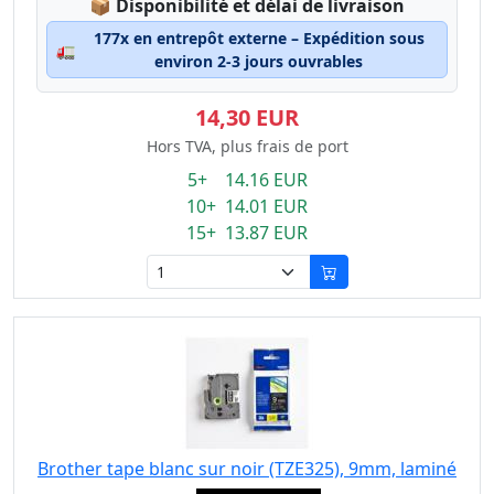
Lagerstatus:
📦
Disponibilité et délai de livraison
177x en entrepôt externe – Expédition sous
🚛
environ 2-3 jours ouvrables
14,30 EUR
Hors TVA, plus frais de port
5+ 14.16 EUR
10+ 14.01 EUR
15+ 13.87 EUR
Brother tape blanc sur noir (TZE325), 9mm, laminé