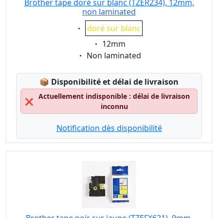
Brother tape doré sur blanc (TZER234), 12mm,
non laminated
Eigenschaft:
doré sur blanc
Eigenschaft:
12mm
Eigenschaft:
Non laminated
Lagerstatus:
📦
Disponibilité et délai de livraison
Actuellement indisponible : délai de livraison
❌
inconnu
Notification dès disponibilité