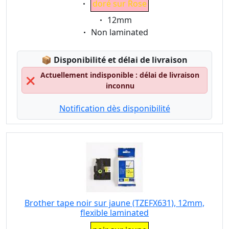
doré sur Rose
Eigenschaft:
12mm
Eigenschaft:
Non laminated
Lagerstatus:
📦
Disponibilité et délai de livraison
Actuellement indisponible : délai de livraison
❌
inconnu
Notification dès disponibilité
Brother tape noir sur jaune (TZEFX631), 12mm,
flexible laminated
Eigenschaft: