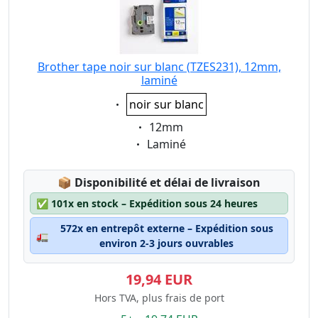
Brother tape noir sur blanc (TZES231), 12mm,
laminé
Eigenschaft:
noir sur blanc
Eigenschaft:
12mm
Eigenschaft:
Laminé
Lagerstatus:
📦
Disponibilité et délai de livraison
✅
101x en stock – Expédition sous 24 heures
572x en entrepôt externe – Expédition sous
🚛
environ 2-3 jours ouvrables
19,94 EUR
Hors TVA, plus frais de port