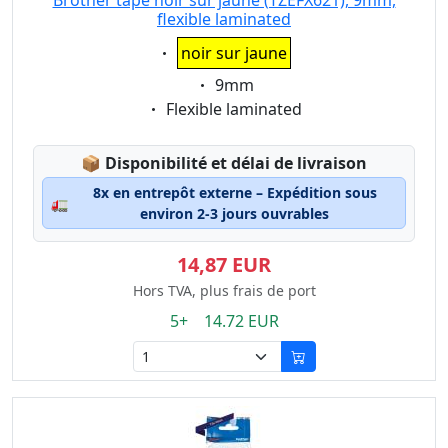
Brother tape noir sur jaune (TZEFX621), 9mm,
flexible laminated
Eigenschaft:
noir sur jaune
Eigenschaft:
9mm
Eigenschaft:
Flexible laminated
Lagerstatus:
📦
Disponibilité et délai de livraison
8x en entrepôt externe – Expédition sous
🚛
environ 2-3 jours ouvrables
14,87 EUR
Hors TVA, plus frais de port
5+ 14.72 EUR