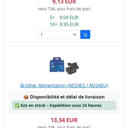
9,13 EUR
Hors TVA, plus frais de port
5+ 9.04 EUR
10+ 8.95 EUR
Brother Alimentation (AD24ES / AD24EU)
Lagerstatus:
📦
Disponibilité et délai de livraison
✅
62x en stock – Expédition sous 24 heures
13,34 EUR
Hors TVA, plus frais de port