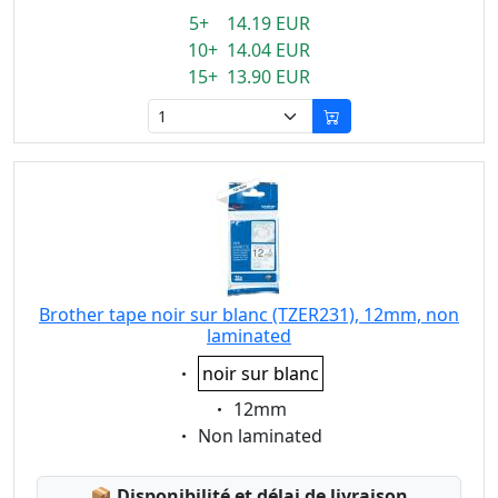
5+ 14.19 EUR
10+ 14.04 EUR
15+ 13.90 EUR
Brother tape noir sur blanc (TZER231), 12mm, non
laminated
Eigenschaft:
noir sur blanc
Eigenschaft:
12mm
Eigenschaft:
Non laminated
Lagerstatus:
📦
Disponibilité et délai de livraison