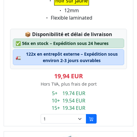
noir sur jaune
Eigenschaft:
12mm
Eigenschaft:
Flexible laminated
Lagerstatus:
📦
Disponibilité et délai de livraison
✅
56x en stock – Expédition sous 24 heures
122x en entrepôt externe – Expédition sous
🚛
environ 2-3 jours ouvrables
19,94 EUR
Hors TVA, plus frais de port
5+ 19.74 EUR
10+ 19.54 EUR
15+ 19.34 EUR