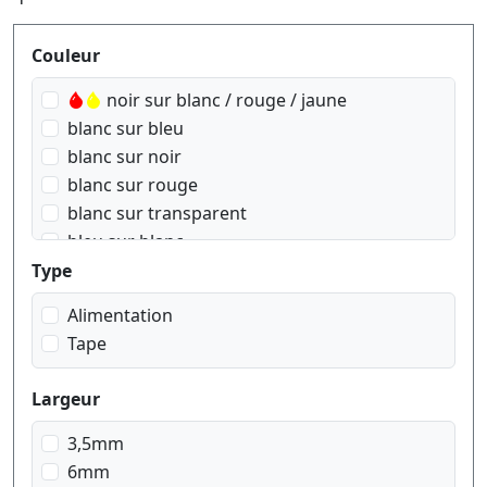
Produktfilter
Couleur
noir sur blanc / rouge / jaune
blanc sur bleu
blanc sur noir
blanc sur rouge
blanc sur transparent
bleu sur blanc
bleu sur transparent
Type
doré sur Rose
Alimentation
doré sur blanc
Tape
doré sur bleu navy
doré sur noir
Largeur
doré sur rouge wein
noir sur argent mat
3,5mm
noir sur blanc
6mm