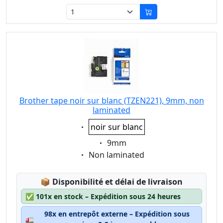
Brother tape noir sur blanc (TZEN221), 9mm, non
laminated
Eigenschaft:
noir sur blanc
Eigenschaft:
9mm
Eigenschaft:
Non laminated
Lagerstatus:
📦
Disponibilité et délai de livraison
✅
101x en stock – Expédition sous 24 heures
98x en entrepôt externe – Expédition sous
🚛