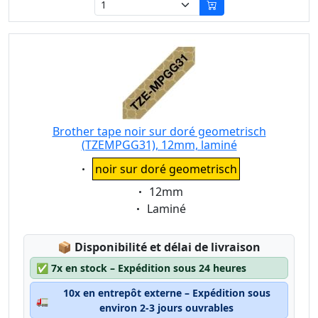
Brother tape noir sur doré geometrisch
(TZEMPGG31), 12mm, laminé
Eigenschaft:
noir sur doré geometrisch
Eigenschaft:
12mm
Eigenschaft:
Laminé
Lagerstatus:
📦
Disponibilité et délai de livraison
✅
7x en stock – Expédition sous 24 heures
10x en entrepôt externe – Expédition sous
🚛
environ 2-3 jours ouvrables