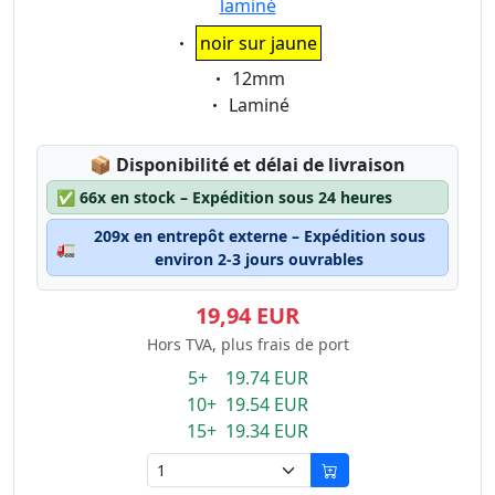
laminé
Eigenschaft:
noir sur jaune
Eigenschaft:
12mm
Eigenschaft:
Laminé
Lagerstatus:
📦
Disponibilité et délai de livraison
✅
66x en stock – Expédition sous 24 heures
209x en entrepôt externe – Expédition sous
🚛
environ 2-3 jours ouvrables
19,94 EUR
Hors TVA, plus frais de port
5+ 19.74 EUR
10+ 19.54 EUR
15+ 19.34 EUR