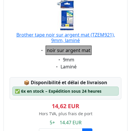
Brother tape noir sur argent mat (TZEM921),
9mm, laminé
Eigenschaft:
noir sur argent mat
Eigenschaft:
9mm
Eigenschaft:
Laminé
Lagerstatus:
📦
Disponibilité et délai de livraison
✅
6x en stock – Expédition sous 24 heures
14,62 EUR
Hors TVA, plus frais de port
5+ 14.47 EUR