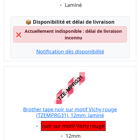
Eigenschaft:
Laminé
Lagerstatus:
📦
Disponibilité et délai de livraison
Actuellement indisponible : délai de livraison
❌
inconnu
Notification dès disponibilité
Brother tape noir sur motif Vichy rouge
(TZEMPRG31), 12mm, laminé
Eigenschaft:
noir sur motif Vichy rouge
Eigenschaft:
12mm